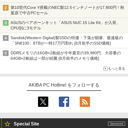
型モニターが9,801円、暑さ指数連動セール ほか
第10世代Core Y搭載のNEC製12.5インチノートが17,800円！秋
葉原で中古PCセール
ASUSのベアボーンキット「ASUS NUC 15 Lite Kit」が入荷、
CPU別に3モデル
Sandisk(Western Digital)製SSDの特価・下落が顕著、最速級の
「SN8100」8TBが一時17万円割れ [8月前半のSSD価格]
DDR5メモリの16GB×2枚組が今年最安の39,980円、大容量の
64GB×2枚組は一部が続騰 [8月前半のメモリ価格]
もっと見る
AKIBA PC Hotline! をフォローする
Special Site