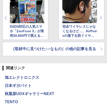
DSDS対応の人気スマ
完全ワイヤレスじゃな
ホ「ZenFone 3」が実
くなるけど…、AirPod
売30,800円で買える！
sの落下を防ぐイヤー
格安SIMもOK！
フックが販売中
［取材中に見つけた○○なもの］の他の記事を見る
関連リンク
旭エレクトロニクス
日本ギガバイト
秋葉原UDXギャラリーNEXT
TENTO