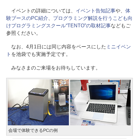
イベントの詳細については、
イベント告知記事
や、
体
験ブースのPC紹介
、
プログラミング解説を行うこども向
けプログラミングスクール“TENTO”の取材記事
などもご
参照ください。
なお、4月1日には同じ内容をベースにした
ミニイベン
ト
を池袋でも実施予定です。
みなさまのご来場をお待ちしています。
会場で体験できるPCの例