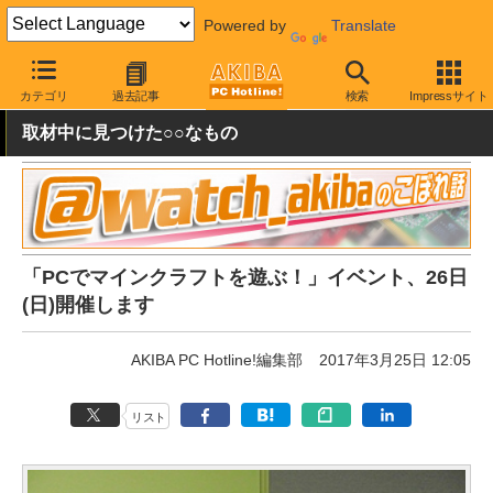
Powered by
Translate
AKIBA PC Hotline!
イベント
イベント告知
カテゴリ
過去記事
検索
Impressサイト
取材中に見つけた○○なもの
「PCでマインクラフトを遊ぶ！」イベント、26日
(日)開催します
AKIBA PC Hotline!編集部
2017年3月25日 12:05
リスト