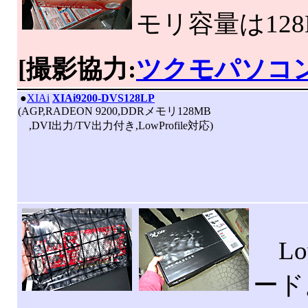
モリ容量は128
[撮影協力:
ツクモパソコ
|
●
XIAi
XIAi9200-DVS128LP
(AGP,RADEON 9200,DDRメモリ128MB
,DVI出力/TV出力付き,LowProfile対応)
Low
ード