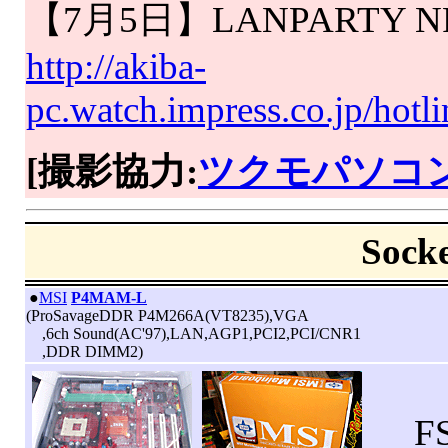
【7月5日】LANPARTY 
http://akiba-
pc.watch.impress.co.jp/hot
[撮影協力:
ツクモパソコ
Soc
|
●
MSI
P4MAM-L
(ProSavageDDR P4M266A(VT8235),VGA
,6ch Sound(AC'97),LAN,AGP1,PCI2,PCI/CNR1
,DDR DIMM2)
FS