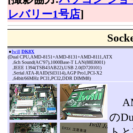
レバリー1号店
]
Soc
|
●
Iwill
DK8X
(Dual CPU,AMD-8151+AMD-8131+AMD-8111,ATX
,6ch Sound(AC'97),1000Base-T LAN(88E8001)
,IEEE 1394(TSB43AB22),USB 2.0(D720101)
,Serial ATA-RAID(SiI3114),AGP Pro1,PCI-X2
,64bit/66MHz PCI1,PCI2,DDR DIMM8)
AM
のDu
トと