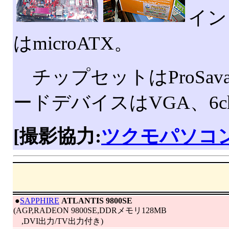
イン
はmicroATX。
チップセットはProSavag
ードデバイスはVGA、6
[撮影協力:
ツクモパソコ
|
●
SAPPHIRE
ATLANTIS 9800SE
(AGP,RADEON 9800SE,DDRメモリ128MB
,DVI出力/TV出力付き)