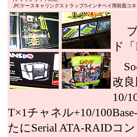
,PCケースキャリングストラップ/5インチベイ用前面コネ
ブラ
ド「
Soc
改良
10/
T×1チャネル+10/100
たにSerial ATA-R