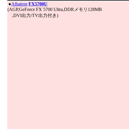
|
●
Albatron
FX5700U
(AGP,GeForce FX 5700 Ultra,DDRメモリ128MB
,DVI出力/TV出力付き)