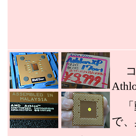
コア
Ath
「動
で、