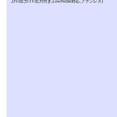
,DVI出力/TV出力付き,LowProfile対応,ファンレス)