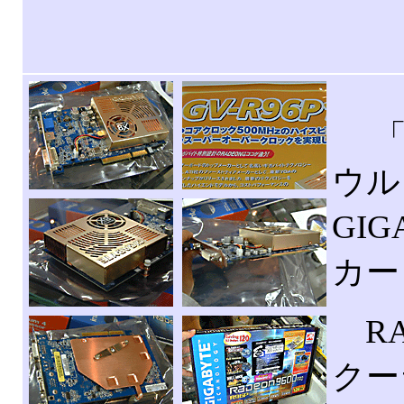
「
ウル
GIG
カー
RA
クー