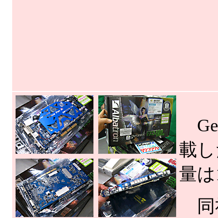
GeF
載し
量は
同社の