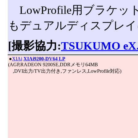
LowProfile用ブラケッ
もデュアルディスプレイ
[撮影協力:
TSUKUMO eX
|
●
XIAi
XIAi9200-DV64 LP
(AGP,RADEON 9200SE,DDRメモリ64MB
,DVI出力/TV出力付き,ファンレス,LowProfile対応)