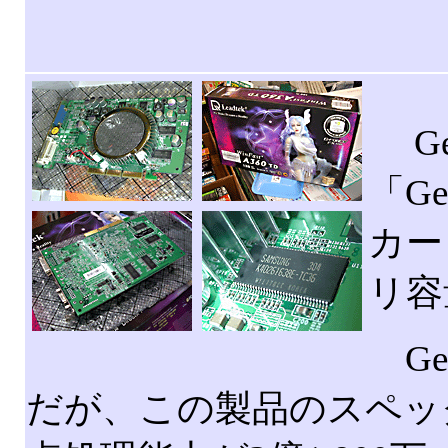
GeF
「Ge
カー
リ容
Ge
だが、この製品のスペック