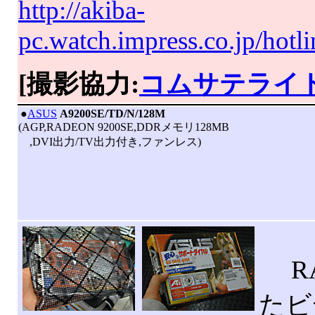
http://akiba-
pc.watch.impress.co.jp/hotl
[撮影協力:
コムサテライ
|
●
ASUS
A9200SE/TD/N/128M
(AGP,RADEON 9200SE,DDRメモリ128MB
,DVI出力/TV出力付き,ファンレス)
RA
たビ