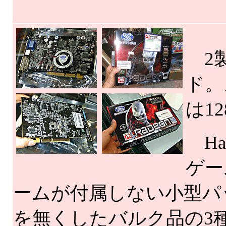
2製
ド。
は1
Hal
ゲー
ームが付属しない小型パ
を無くしたバルク品の3