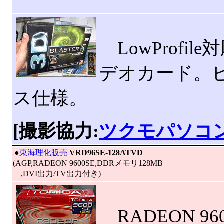
LowProfile
デオカード。ビ
ス仕様。
[撮影協力:
ツクモパソコ
|
●
東海理化販売
VRD96SE-128ATVD
(AGP,RADEON 9600SE,DDRメモリ128MB
,DVI出力/TV出力付き)
RADEON 