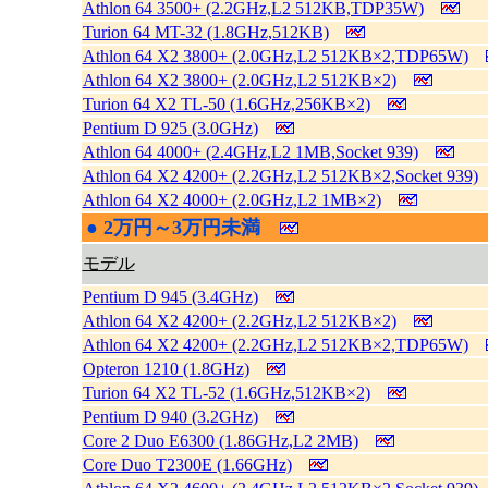
Athlon 64 3500+ (2.2GHz,L2 512KB,TDP35W)
Turion 64 MT-32 (1.8GHz,512KB)
Athlon 64 X2 3800+ (2.0GHz,L2 512KB×2,TDP65W)
Athlon 64 X2 3800+ (2.0GHz,L2 512KB×2)
Turion 64 X2 TL-50 (1.6GHz,256KB×2)
Pentium D 925 (3.0GHz)
Athlon 64 4000+ (2.4GHz,L2 1MB,Socket 939)
Athlon 64 X2 4200+ (2.2GHz,L2 512KB×2,Socket 939)
Athlon 64 X2 4000+ (2.0GHz,L2 1MB×2)
●
2万円～3万円未満
|
モデル
Pentium D 945 (3.4GHz)
Athlon 64 X2 4200+ (2.2GHz,L2 512KB×2)
Athlon 64 X2 4200+ (2.2GHz,L2 512KB×2,TDP65W)
Opteron 1210 (1.8GHz)
Turion 64 X2 TL-52 (1.6GHz,512KB×2)
Pentium D 940 (3.2GHz)
Core 2 Duo E6300 (1.86GHz,L2 2MB)
Core Duo T2300E (1.66GHz)