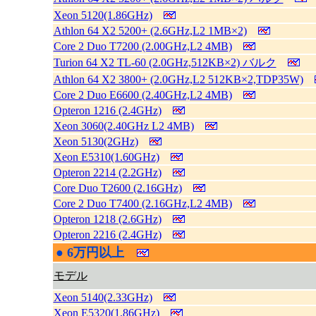
Xeon 5120(1.86GHz)
Athlon 64 X2 5200+ (2.6GHz,L2 1MB×2)
Core 2 Duo T7200 (2.00GHz,L2 4MB)
Turion 64 X2 TL-60 (2.0GHz,512KB×2) バルク
Athlon 64 X2 3800+ (2.0GHz,L2 512KB×2,TDP35W)
Core 2 Duo E6600 (2.40GHz,L2 4MB)
Opteron 1216 (2.4GHz)
Xeon 3060(2.40GHz L2 4MB)
Xeon 5130(2GHz)
Xeon E5310(1.60GHz)
Opteron 2214 (2.2GHz)
Core Duo T2600 (2.16GHz)
Core 2 Duo T7400 (2.16GHz,L2 4MB)
Opteron 1218 (2.6GHz)
Opteron 2216 (2.4GHz)
●
6万円以上
|
モデル
Xeon 5140(2.33GHz)
Xeon E5320(1.86GHz)