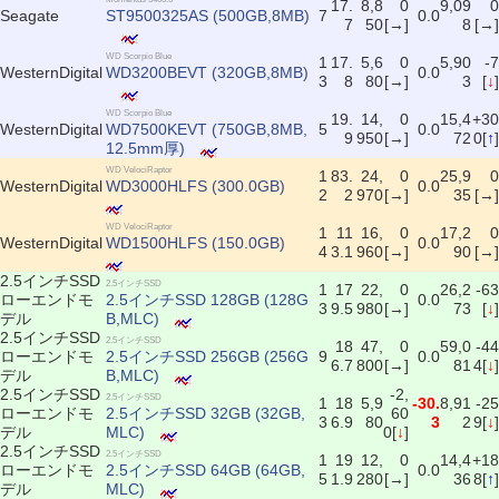
17.
8,8
0
9,09
0
Seagate
ST9500325AS (500GB,8MB)
7
0.0
7
50
[→]
8
[→]
WD Scorpio Blue
1
17.
5,6
0
5,90
-7
WesternDigital
WD3200BEVT (320GB,8MB)
0.0
3
8
80
[→]
3
[
↓
]
WD Scorpio Blue
19.
14,
0
15,4
+30
WesternDigital
WD7500KEVT (750GB,8MB,
5
0.0
9
950
[→]
72
0[
↑
]
12.5mm厚)
WD VelociRaptor
1
83.
24,
0
25,9
0
WesternDigital
WD3000HLFS (300.0GB)
0.0
2
2
970
[→]
35
[→]
WD VelociRaptor
1
11
16,
0
17,2
0
WesternDigital
WD1500HLFS (150.0GB)
0.0
4
3.1
960
[→]
90
[→]
2.5インチSSD
2.5インチSSD
1
17
22,
0
26,2
-63
ローエンドモ
2.5インチSSD 128GB (128G
0.0
3
9.5
980
[→]
73
[
↓
]
デル
B,MLC)
2.5インチSSD
2.5インチSSD
18
47,
0
59,0
-44
ローエンドモ
2.5インチSSD 256GB (256G
9
0.0
6.7
800
[→]
81
4[
↓
]
デル
B,MLC)
2.5インチSSD
-2,
2.5インチSSD
1
18
5,9
-30.
8,91
-25
ローエンドモ
2.5インチSSD 32GB (32GB,
60
3
6.9
80
3
2
9[
↓
]
デル
MLC)
0[
↓
]
2.5インチSSD
2.5インチSSD
1
19
12,
0
14,4
+18
ローエンドモ
2.5インチSSD 64GB (64GB,
0.0
5
1.9
280
[→]
36
8[
↑
]
デル
MLC)