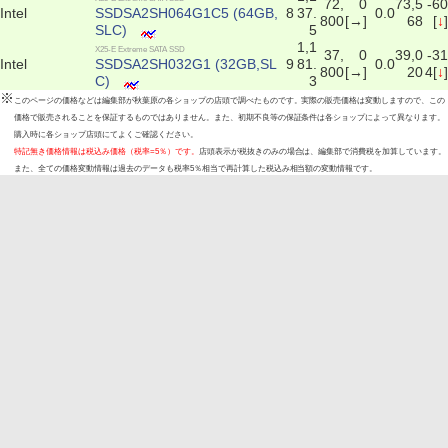
72,
0
73,5
-60
Intel
SSDSA2SH064G1C5 (64GB,
8
37.
0.0
800
[→]
68
[
↓
]
SLC)
5
1,1
X25-E Extreme SATA SSD
37,
0
39,0
-31
Intel
SSDSA2SH032G1 (32GB,SL
9
81.
0.0
800
[→]
20
4[
↓
]
C)
3
※
このページの価格などは編集部が秋葉原の各ショップの店頭で調べたものです。実際の販売価格は変動しますので、この
価格で販売されることを保証するものではありません。また、初期不良等の保証条件は各ショップによって異なります。
購入時に各ショップ店頭にてよくご確認ください。
特記無き価格情報は税込み価格（税率=5％）です。
店頭表示が税抜きのみの場合は、編集部で消費税を加算しています。
また、全ての価格変動情報は過去のデータも税率5％相当で再計算した税込み相当額の変動情報です。