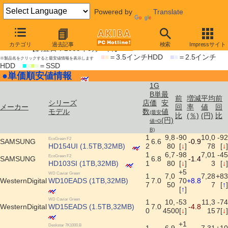
Powered by
Translate
HDD/SSD最安値情報・単価順（全リスト）
カテゴリ
過去記事
検索
Impressサイト
【調査日：2009年9月10日】
■
■
＝3.5インチHDD
■
■
＝2.5インチ
※製品名をクリックすると最安値情報を表示します
HDD
■
■
■
■
＝SSD
●
単価順安値情報
|
1G
B単
最
前
増減
平均
前
シリーズ
店
価
安
メーカー
回
率
値
回
モデル
数
値
(最安
比
(％)
(円)
比
(円)
値÷G
B)
1
9,8
-90
10,0
-92
EcoGreen F2
SAMSUNG
6.6
-0.9
HD154UI (1.5TB,32MB)
2
80
[
↓
]
78
[
↓
]
1
6,7
-98
7,01
-45
EcoGreen F2
SAMSUNG
6.8
-1.4
HD103SI (1TB,32MB)
1
80
[
↓
]
3
[
↓
]
+5
WD Caviar Green
1
7,0
7,28
+83
WesternDigital
WD10EADS (1TB,32MB)
7.0
70
+8.8
7
50
7
[
↑
]
[
↑
]
WD Caviar Green
1
10,
-53
11,3
-74
WesternDigital
WD15EADS (1.5TB,32MB)
7.0
-4.8
0
450
0[
↓
]
15
7[
↓
]
+1
Deskstar 7K1000.B