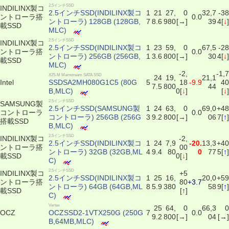
2.5インチSSD
INDILINX製コ
2.5インチSSD(INDILINX製コ
1
21
27,
0
32,7
-38
ントローラ搭
0.0
ントローラ) 128GB (128GB,
7
8.6
980
[→]
39
4[
↓
]
載SSD
MLC)
2.5インチSSD
INDILINX製コ
2.5インチSSD(INDILINX製コ
1
23
59,
0
67,5
-28
ントローラ搭
0.0
ントローラ) 256GB (256GB,
1
3.6
800
[→]
30
4[
↓
]
載SSD
MLC)
-2,
-1,7
X25-M Mainstream SATA SSD
24
19,
21,1
Intel
SSDSA2MH080G1C5 (80G
5
18
-9.9
40
7.5
800
44
B,MLC)
0[
↓
]
[
↓
]
2.5インチSSD
SAMSUNG製
2.5インチSSD(SAMSUNG製
1
24
63,
0
69,0
+48
コントローラ
0.0
コントローラ) 256GB (256G
3
9.2
800
[→]
06
7[
↑
]
搭載SSD
B,MLC)
2.5インチSSD
INDILINX製コ
-2,
2.5インチSSD(INDILINX製コ
1
24
7,9
-20.
13,3
+40
ントローラ搭
00
ントローラ) 32GB (32GB,ML
4
9.4
80
0
77
5[
↑
]
載SSD
0[
↓
]
C)
2.5インチSSD
INDILINX製コ
+5
2.5インチSSD(INDILINX製コ
1
25
16,
20,0
+59
ントローラ搭
80
+3.7
ントローラ) 64GB (64GB,ML
8
5.9
380
58
9[
↑
]
載SSD
[
↑
]
C)
Vertex
25
64,
0
66,3
0
OCZ
OCZSSD2-1VTX250G (250G
7
0.0
9.2
800
[→]
04
[→]
B,64MB,MLC)