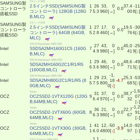
2.5インチSSD
SAMSUNG製
2.5インチSSD(SAMSUNG製
1
26
33,
0
37,4
-11
コントローラ
0.0
コントローラ) 128GB (128G
7
5.3
960
[→]
00
8[
↓
]
搭載SSD
B,MLC)
2.5インチSSD
SAMSUNG製
2.5インチSSD(SAMSUNG製
1
27
17,
0
19,5
-30
コントローラ
0.0
コントローラ) 64GB (64GB,
5
2.8
460
[→]
76
6[
↓
]
搭載SSD
MLC)
X25-M Mainstream SATA SSD
27
43,
0
45,0
-25
Intel
SSDSA2MH160G1C5 (160G
7
0.0
4.9
980
[→]
41
9[
↓
]
B,MLC)
X25-M Mainstream SATA SSD
1
29
46,
0
48,6
-49
Intel
SDSA2MH160G2C1/R1/R5
0.0
6
3.6
980
[→]
71
5[
↓
]
(160GB,MLC)
-1,
X25-M Mainstream SATA SSD
1
29
23,
25,3
-53
Intel
SDSA2MH80G2C1/R1/R5 (8
18
-4.7
5
7.5
800
68
5[
↓
]
0GB,MLC)
0[
↓
]
-1,6
Vertex
31
37,
0
38,7
OCZ
OCZSSD2-1VTX120G (120G
9
0.0
07
6.4
970
[→]
32
B,64MB,MLC)
[
↓
]
-1,2
Vertex
36
21,
0
22,7
OCZ
OCZSSD2-1VTX60G (60GB,
8
0.0
91
6.3
980
[→]
67
64MB,MLC)
[
↓
]
Vertex
1
41
12,
-50
14,0
-92
OCZ
OCZSSD2-1VTX30G (30GB,
-3.9
1
6.0
480
0[
↓
]
97
[
↓
]
64MB,MLC)
1,1
X25-E Extreme SATA SSD