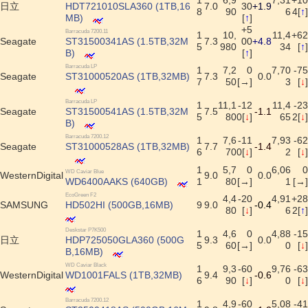
1
6,9
7,31
+10
日立
HDT721010SLA360 (1TB,16
7.0
30
+1.9
8
90
6
4[
↑
]
MB)
[
↑
]
+5
Barracuda 7200.11
1
10,
11,4
+62
Seagate
ST31500341AS (1.5TB,32M
7.3
00
+4.8
5
980
34
[
↑
]
B)
[
↑
]
Barracuda LP
1
7,2
0
7,70
-75
Seagate
ST31000520AS (1TB,32MB)
7.3
0.0
7
50
[→]
3
[
↓
]
Barracuda LP
1
11,1
-12
11,4
-23
Seagate
ST31500541AS (1.5TB,32M
7.5
-1.1
5
80
0[
↓
]
65
2[
↓
]
B)
Barracuda 7200.12
1
7,6
-11
7,93
-62
Seagate
ST31000528AS (1TB,32MB)
7.7
-1.4
6
70
0[
↓
]
2
[
↓
]
1
5,7
0
6,06
0
WD Caviar Blue
WesternDigital
9.0
0.0
WD6400AAKS (640GB)
1
80
[→]
1
[→]
EcoGreen F2
4,4
-20
4,91
+28
SAMSUNG
HD502HI (500GB,16MB)
9
9.0
-0.4
80
[
↓
]
6
2[
↑
]
Deskstar P7K500
1
4,6
0
4,88
-15
日立
HDP725050GLA360 (500G
9.3
0.0
5
60
[→]
0
[
↓
]
B,16MB)
WD Caviar Black
1
9,3
-60
9,76
-63
WesternDigital
WD1001FALS (1TB,32MB)
9.4
-0.6
6
90
[
↓
]
0
[
↓
]
Barracuda 7200.12
1
4,9
-60
5,08
-41