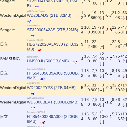
Seagate
ST3500418AS (500GB,16M
9.8
-1.2
7
00
[
↓
]
9
[
↓
]
B)
WD Caviar Green
1
19,
-13
21,2
-86
WesternDigital
WD20EADS (2TB,32MB)
9.9
-0.7
2
860
0[
↓
]
08
4[
↓
]
Barracuda LP
1
10.
19,
-78
22,5
-47
Seagate
ST32000542AS (2TB,32MB)
-3.8
4
0
990
0[
↓
]
85
8[
↓
]
Deskstar 7K2000
11.
22,
−
22,8
日立
HDS722020ALA330 (2TB,32
9
−
−[−]
2
480
[−]
58
MB)
+2
15.
7,4
7,75
+42
Spinpoint M7
SAMSUNG
4
00
+2.7
HM500JI (500GB,8MB)
0
80
3
[
↑
]
[
↑
]
Travelstar 5K500.B
1
15.
7,7
-10
8,15
-49
日立
HTS545050B9A300 (500GB,
-0.1
2
5
60
[
↓
]
5
[
↓
]
8MB)
WD RE4-GP
15.
31,
0
32,2
+14
WesternDigital
WD2002FYPS (2TB,64MB)
5
0.0
9
800
[→]
30
3[
↑
]
WD Scorpio Blue
1
16.
7,9
-10
8,36
-52
WesternDigital
WD5000BEVT (500GB,8MB)
-1.2
5
0
80
0[
↓
]
8
[
↓
]
+1
Travelstar 5K500.B
1
16.
5,3
5,76
+10
日立
HTS545032B9A300 (320GB,
10
+2.1
4
8
60
6
5[
↑
]
8MB)
[
↑
]
Momentus 5400.6