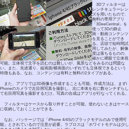
3Dフィルターは
レンチキュラーレン
ズを用いたもので、
無料の専用アプリ
「3DeeCentral」を
使って3Dの静止
画・動画コンテンツ
を見ることができ
る。店頭で短時間試
用してみたが、解像
度は落ちるものの、
確かに裸眼で立体視
可能。立体視で文字を読むのは難しいが、風景などをみるのは問題な
い。また、先述通り、縦画面/横画面のいずれでも立体視できるという
特徴もある。なお、コンテンツは有料と無料の2タイプがある。
また、アプリでは3D画像を作成することも可能。作成方法は、まずi
Phoneのカメラで左目用写真を撮影し、次に本体を右に数センチずらし
て右目用写真を撮影するだけ。写真の合成はアプリが行なってくれる。
フィルターはケースから取り外すことが可能。使わないときはケース
に収納しておくことができる。
なお、パッケージでは「iPhone 4/4Sのブラックモデルのみで使用可
能」とされているので注意が必要。ラブロスは「ホワイトモデルは少し