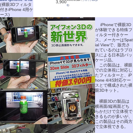
World MOBA（
ブロックB3-[a
3,900
(裸眼3Dフィルタ
3]
）
付きiPhone 4用ケ
ース)
iPhoneで裸眼3D
が体験できる特殊フ
ィルター付きケー
ス。メーカーはSpat
ial Viewで、販売さ
れているのはラブロ
スによる日本語パッ
ケージ品。
この製品は、裸眼
での立体視に対応し
たフィルターと、iP
hone 4/4S対応ケー
スとで構成された裸
眼3Dキット。
裸眼3Dの製品は
横画面/縦画面どち
らかだけで立体視で
きるものが多いが、
この製品はその両方
で立体視できる。