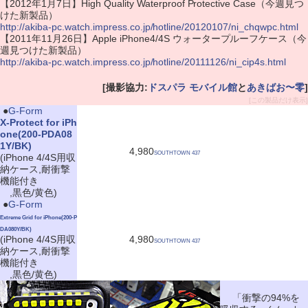
【2012年1月7日】High Quality Waterproof Protective Case（今週見つ
けた新製品）
http://akiba-pc.watch.impress.co.jp/hotline/20120107/ni_chqwpc.html
【2011年11月26日】Apple iPhone4/4S ウォータープルーフケース（今
週見つけた新製品）
http://akiba-pc.watch.impress.co.jp/hotline/20111126/ni_cip4s.html
[撮影協力:
ドスパラ モバイル館
と
あきばお〜零
]
[この製品だけ表示]
|
●
G-Form
X-Protect for iPh
one(200-PDA08
1Y/BK)
4,980
SOUTHTOWN 437
(iPhone 4/4S用収
納ケース,耐衝撃
機能付き
,黒色/黄色)
|
●
G-Form
Extreme Grid for iPhone(200-P
DA080Y/BK)
(iPhone 4/4S用収
4,980
SOUTHTOWN 437
納ケース,耐衝撃
機能付き
,黒色/黄色)
「衝撃の94%を