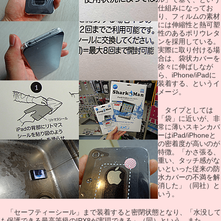
仕組みになってお
り、フィルムの素材
には伸縮性と熱可塑
性のあるポリウレタ
ンを採用している。
実際に取り付ける場
合は、袋状カバーを
徐々に伸ばしなが
ら、iPhone/iPadに
装着する、というイ
メージ。
タイプとしては
「袋」に近いが、非
常に薄いスキンカバ
ーはiPad/iPhoneと
の密着度が高いのが
特徴。「かさ張る、
重い、タッチ感がな
いといった従来の防
水カバーの不満を解
消した」（同社）と
いう。
「セーフティーシール」まで装着すると密閉状態となり、「水没して
も保護できる最高等級のIPX8が実現できる」（同）という。また、