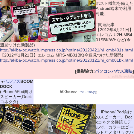
ホスト機能を備えた
Android端末で利用
可能。
□関連記事
【2012年4月21日】
エレコム U2H-MB4
01SBK/WHなど(今
週見つけた新製品)
http://akiba-pc.watch.impress.co.jp/hotline/20120421/ni_cmb401s.html
【2012年1月21日】エレコム MRS-MB01BK(今週見つけた新製品)
http://akiba-pc.watch.impress.co.jp/hotline/20120121/ni_cmb01bk.html
[撮影協力:
パソコンハウス東映
]
[この製品だけ表示]
|
●
ベルソス
BOOM
DOCK
(iPhone/iPod向け
500
ORANGE（
ブロックD1-[f5]
）
スピーカー,Dock
コネクタ)
iPhone/iPod向け
のスピーカー。Doc
kコネクタ接続モデ
ルで、カラーはゴー
ルドとメタリックパ