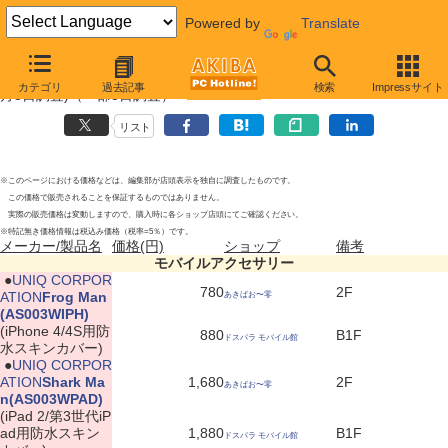
Powered by
Translate
モバイルアクセサリーの新製品
(2012年6月3日)
(5月29日〜6
カテゴリ
過去記事
検索
Impressサイト
月3日調査)（一部3日調査）
リスト
※このページにおける価格などは、編集部が店頭表示を独自に調査したものです。
この価格で販売されることを保証するものではありません。
実際の販売価格は変動しますので、購入時に各ショップ店頭にてご確認ください。
※特記無き価格情報は税込み価格（税率=5％）です。
メーカー/製品名
価格(円)
ショップ
備考
モバイルアクセサリー
|
●
UNIQ CORPOR
780
2F
ATION
Frog Man
あきばお〜零
(AS003WIPH)
(iPhone 4/4S用防
880
B1F
ドスパラ モバイル館
水スキンカバー)
|
●
UNIQ CORPOR
ATION
Shark Ma
1,680
2F
あきばお〜零
n(AS003WPAD)
(iPad 2/第3世代iP
ad用防水スキン
1,880
B1F
ドスパラ モバイル館