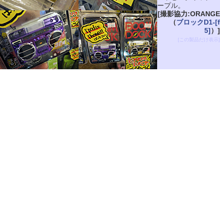
ープル。
[撮影協力:ORANGE
（
ブロックD1-[f
5]
）]
[この製品だけ表示]