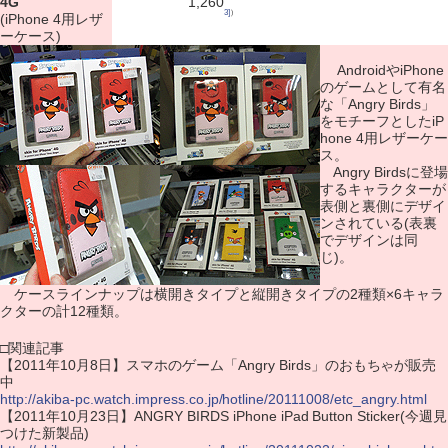
4G
1,260
3]
）
(iPhone 4用レザ
ーケース)
AndroidやiPhone
のゲームとして有名
な「Angry Birds」
をモチーフとしたiP
hone 4用レザーケー
ス。
Angry Birdsに登場
するキャラクターが
表側と裏側にデザイ
ンされている(表裏
でデザインは同
じ)。
ケースラインナップは横開きタイプと縦開きタイプの2種類×6キャラ
クターの計12種類。
□関連記事
【2011年10月8日】スマホのゲーム「Angry Birds」のおもちゃが販売
中
http://akiba-pc.watch.impress.co.jp/hotline/20111008/etc_angry.html
【2011年10月23日】ANGRY BIRDS iPhone iPad Button Sticker(今週見
つけた新製品)