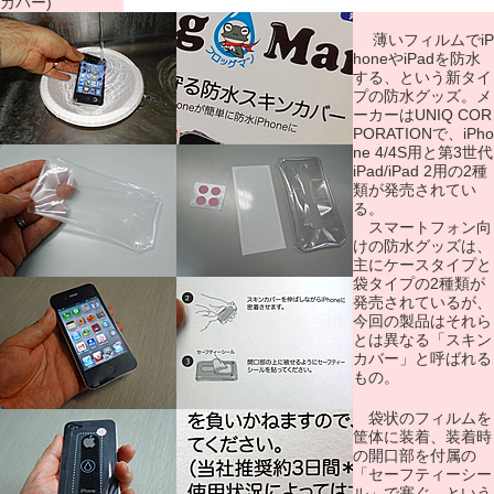
カバー)
薄いフィルムでiP
honeやiPadを防水
する、という新タイ
プの防水グッズ。メ
ーカーはUNIQ COR
PORATIONで、iPho
ne 4/4S用と第3世代
iPad/iPad 2用の2種
類が発売されてい
る。
スマートフォン向
けの防水グッズは、
主にケースタイプと
袋タイプの2種類が
発売されているが、
今回の製品はそれら
とは異なる「スキン
カバー」と呼ばれる
もの。
袋状のフィルムを
筐体に装着、装着時
の開口部を付属の
「セーフティーシー
ル」で塞ぐ、という