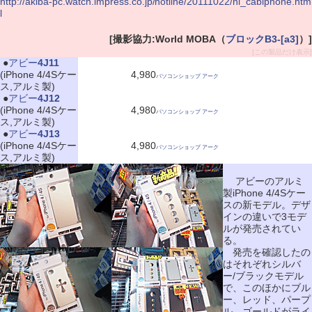
http://akiba-pc.watch.impress.co.jp/hotline/20111022/ni_cabiphone.htm
l
[撮影協力:World MOBA（
ブロックB3-[a3]
）]
[この製品だけ表示]
|
●
アビー
4J11
(iPhone 4/4Sケー
4,980
パソコンショップ アーク
ス,アルミ製)
|
●
アビー
4J12
(iPhone 4/4Sケー
4,980
パソコンショップ アーク
ス,アルミ製)
|
●
アビー
4J13
(iPhone 4/4Sケー
4,980
パソコンショップ アーク
ス,アルミ製)
アビーのアルミ
製iPhone 4/4Sケー
スの新モデル。デザ
インの違いで3モデ
ルが発売されてい
る。
発売を確認したの
はそれぞれシルバ
ー/ブラックモデル
で、このほかにブル
ー、レッド、パープ
ル、ゴールドがライ