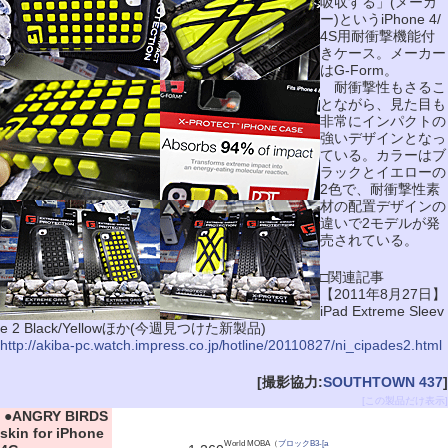
吸収する」(メーカ
ー)というiPhone 4/
4S用耐衝撃機能付
きケース。メーカー
はG-Form。
耐衝撃性もさるこ
とながら、見た目も
非常にインパクトの
強いデザインとなっ
ている。カラーはブ
ラックとイエローの
2色で、耐衝撃性素
材の配置デザインの
違いで2モデルが発
売されている。
□関連記事
【2011年8月27日】
iPad Extreme Sleev
e 2 Black/Yellowほか(今週見つけた新製品)
http://akiba-pc.watch.impress.co.jp/hotline/20110827/ni_cipades2.html
[撮影協力:
SOUTHTOWN 437
]
[この製品だけ表示]
|
●
ANGRY BIRDS
skin for iPhone
World MOBA（
ブロックB3-[a