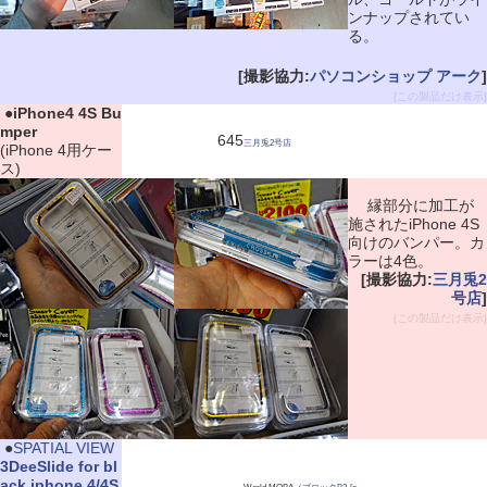
ンナップされてい
る。
[撮影協力:
パソコンショップ アーク
]
[この製品だけ表示]
|
●
iPhone4 4S Bu
mper
645
三月兎2号店
(iPhone 4用ケー
ス)
縁部分に加工が
施されたiPhone 4S
向けのバンパー。カ
ラーは4色。
[撮影協力:
三月兎2
号店
]
[この製品だけ表示]
|
●
SPATIAL VIEW
3DeeSlide for bl
ack iphone 4/4S