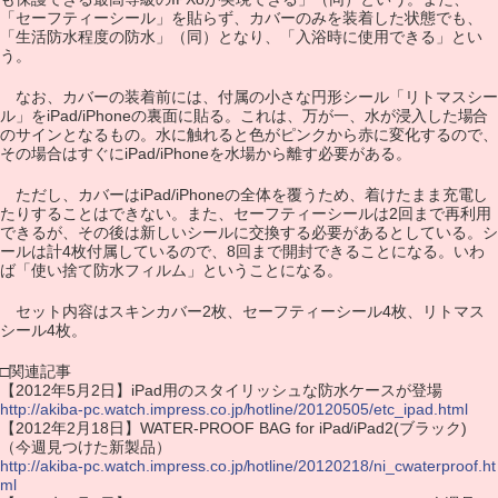
「セーフティーシール」を貼らず、カバーのみを装着した状態でも、
「生活防水程度の防水」（同）となり、「入浴時に使用できる」とい
う。
なお、カバーの装着前には、付属の小さな円形シール「リトマスシー
ル」をiPad/iPhoneの裏面に貼る。これは、万が一、水が浸入した場合
のサインとなるもの。水に触れると色がピンクから赤に変化するので、
その場合はすぐにiPad/iPhoneを水場から離す必要がある。
ただし、カバーはiPad/iPhoneの全体を覆うため、着けたまま充電し
たりすることはできない。また、セーフティーシールは2回まで再利用
できるが、その後は新しいシールに交換する必要があるとしている。シ
ールは計4枚付属しているので、8回まで開封できることになる。いわ
ば「使い捨て防水フィルム」ということになる。
セット内容はスキンカバー2枚、セーフティーシール4枚、リトマス
シール4枚。
□関連記事
【2012年5月2日】iPad用のスタイリッシュな防水ケースが登場
http://akiba-pc.watch.impress.co.jp/hotline/20120505/etc_ipad.html
【2012年2月18日】WATER-PROOF BAG for iPad/iPad2(ブラック)
（今週見つけた新製品）
http://akiba-pc.watch.impress.co.jp/hotline/20120218/ni_cwaterproof.ht
ml