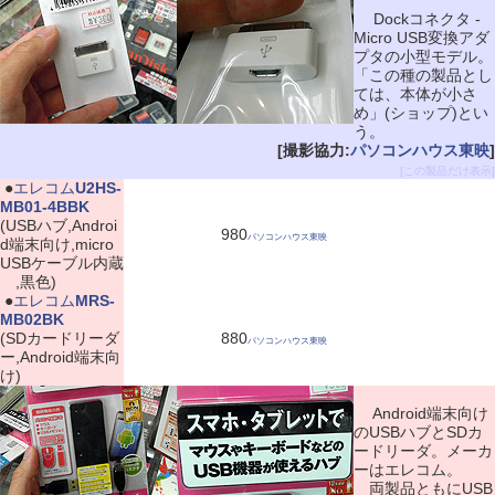
Dockコネクタ -
Micro USB変換アダ
プタの小型モデル。
「この種の製品とし
ては、本体が小さ
め」(ショップ)とい
う。
[撮影協力:
パソコンハウス東映
]
[この製品だけ表示]
|
●
エレコム
U2HS-
MB01-4BBK
(USBハブ,Androi
980
パソコンハウス東映
d端末向け,micro
USBケーブル内蔵
,黒色)
|
●
エレコム
MRS-
MB02BK
(SDカードリーダ
880
パソコンハウス東映
ー,Android端末向
け)
Android端末向け
のUSBハブとSDカ
ードリーダ。メーカ
ーはエレコム。
両製品ともにUSB