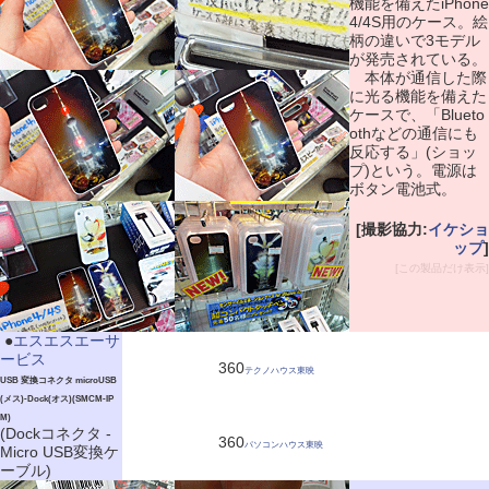
機能を備えたiPhone
4/4S用のケース。絵
柄の違いで3モデル
が発売されている。
本体が通信した際
に光る機能を備えた
ケースで、「Blueto
othなどの通信にも
反応する」(ショッ
プ)という。電源は
ボタン電池式。
[撮影協力:
イケショ
ップ
]
[この製品だけ表示]
|
●
エスエスエーサ
ービス
360
テクノハウス東映
USB 変換コネクタ microUSB
(メス)-Dock(オス)(SMCM-IP
M)
(Dockコネクタ -
360
パソコンハウス東映
Micro USB変換ケ
ーブル)