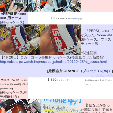
|
●
PEPSI iPhone
4/4S用ケース
720
ORANGE（
ブロックD1-[f5]
）
(iPhoneケース)
「PEPSI」のロゴ
が入ったiPhone 4/4
S用ケース。プラス
ティック製。
□関連記事
【4月28日】コカ・コーラ缶風iPhoneケース(今週見つけた新製品)
http://akiba-pc.watch.impress.co.jp/hotline/20120428/ni_ccoca.html
[撮影協力:ORANGE（
ブロックD1-[f5]
）]
[この製品だけ表示]
|
●
1,980
センサーイルミネーション
イケショップ
購入先着50名には超小型スタイラスをプ
ケース for iPhone4/4S(タワー/
レゼント
タワーII/バード)
(iPhoneケース,発
光機能付き)
着信などがあっ
た際に反応して光る