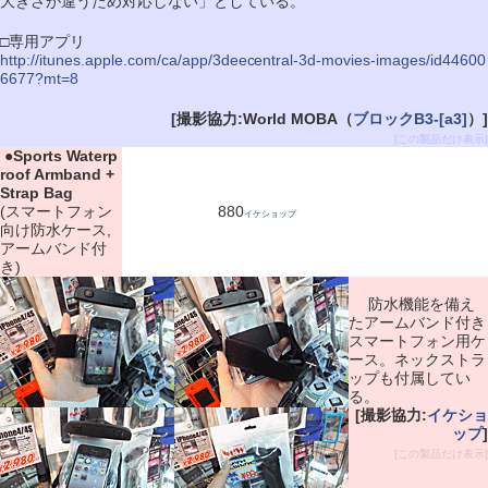
大きさが違うため対応しない」としている。
□専用アプリ
http://itunes.apple.com/ca/app/3deecentral-3d-movies-images/id44600
6677?mt=8
[撮影協力:World MOBA（
ブロックB3-[a3]
）]
[この製品だけ表示]
|
●
Sports Waterp
roof Armband +
Strap Bag
(スマートフォン
880
イケショップ
向け防水ケース,
アームバンド付
き)
防水機能を備え
たアームバンド付き
スマートフォン用ケ
ース。ネックストラ
ップも付属してい
る。
[撮影協力:
イケショ
ップ
]
[この製品だけ表示]