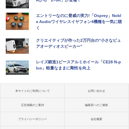
Aから「2×9R」が登場！
エントリーなのに脅威の実力!「Osprey」Nobl
e Audioワイヤレスイヤフォン4機種を一気に聴
く
クリエイティブが作った2万円台の“小さなピュ
アオーディオスピーカー”
レイズ鍛造1ピースアルミホイール「CE28 N-p
lus」軽量なままに剛性を向上
本サイトのご利用について
お問い合わせ
広告掲載のご案内
編集部へのご連絡
プライバシーポリシー
会社概要