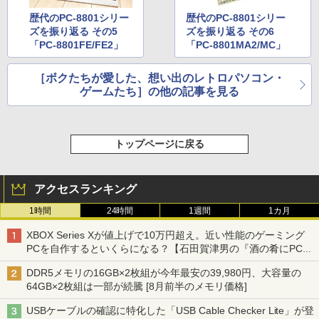
歴代のPC-8801シリー
歴代のPC-8801シリー
ズを振り返る その5
ズを振り返る その6
「PC-8801FE/FE2」
「PC-8801MA2/MC」
［ボクたちが愛した、想い出のレトロパソコン・
ゲームたち］の他の記事を見る
トップページに戻る
アクセスランキング
1時間
24時間
1週間
1カ月
XBOX Series Xが値上げで10万円超え。近い性能のゲーミング
PCを自作するといくらになる？【石田賀津男の『酒の肴にPCゲ
ーム』】
DDR5メモリの16GB×2枚組が今年最安の39,980円、大容量の
64GB×2枚組は一部が続騰 [8月前半のメモリ価格]
USBケーブルの確認に特化した「USB Cable Checker Lite」が登