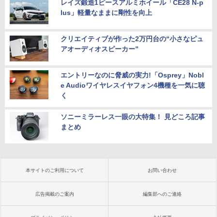
レイズ鍛造1ピースアルミホイール「CE28 N-p
lus」軽量なままに剛性を向上
クリエイティブが作った2万円台の“小さなピュ
アオーディオスピーカー”
エントリーなのに脅威の実力!「Osprey」Nobl
e Audioワイヤレスイヤフォン4機種を一気に聴
く
ソニーミラーレス一眼の大特集！ 見どころ記事
まとめ
本サイトのご利用について
お問い合わせ
広告掲載のご案内
編集部へのご連絡