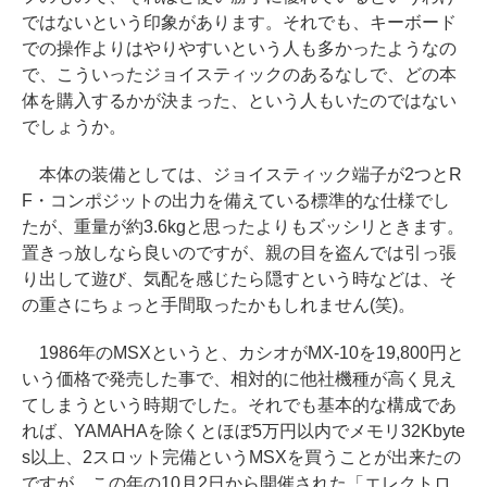
ではないという印象があります。それでも、キーボード
での操作よりはやりやすいという人も多かったようなの
で、こういったジョイスティックのあるなしで、どの本
体を購入するかが決まった、という人もいたのではない
でしょうか。
本体の装備としては、ジョイスティック端子が2つとR
F・コンポジットの出力を備えている標準的な仕様でし
たが、重量が約3.6kgと思ったよりもズッシリときます。
置きっ放しなら良いのですが、親の目を盗んでは引っ張
り出して遊び、気配を感じたら隠すという時などは、そ
の重さにちょっと手間取ったかもしれません(笑)。
1986年のMSXというと、カシオがMX-10を19,800円と
いう価格で発売した事で、相対的に他社機種が高く見え
てしまうという時期でした。それでも基本的な構成であ
れば、YAMAHAを除くとほぼ5万円以内でメモリ32Kbyte
s以上、2スロット完備というMSXを買うことが出来たの
ですが、この年の10月2日から開催された「エレクトロ