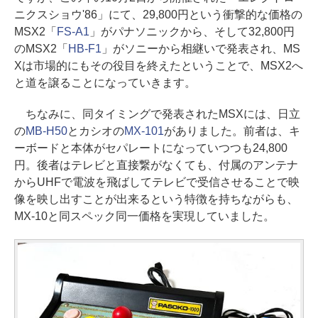
ニクスショウ'86」にて、29,800円という衝撃的な価格の
MSX2「
FS-A1
」がパナソニックから、そして32,800円
のMSX2「
HB-F1
」がソニーから相継いで発表され、MS
Xは市場的にもその役目を終えたということで、MSX2へ
と道を譲ることになっていきます。
ちなみに、同タイミングで発表されたMSXには、日立
の
MB-H50
とカシオの
MX-101
がありました。前者は、キ
ーボードと本体がセパレートになっていつつも24,800
円。後者はテレビと直接繋がなくても、付属のアンテナ
からUHFで電波を飛ばしてテレビで受信させることで映
像を映し出すことが出来るという特徴を持ちながらも、
MX-10と同スペック同一価格を実現していました。