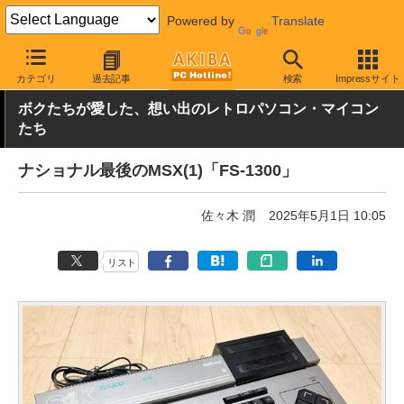
Powered by
Translate
AKIBA PC Hotline!
PC本体・ソフト
PC本体
その他
カテゴリ
過去記事
検索
Impressサイト
ボクたちが愛した、想い出のレトロパソコン・マイコン
たち
ナショナル最後のMSX(1)「FS-1300」
佐々木 潤
2025年5月1日 10:05
リスト