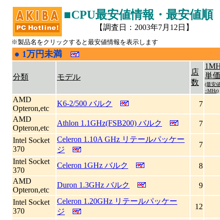
■CPU最安値情報・最安値順
【調査日：2003年7月12日】
※製品名をクリックすると最安値情報を表示します
●
1万円未満
|
1MH
店
単
分類
モデル
数
(最安
÷MHz)
AMD
K6-2/500 バルク
7
Opteron,etc
AMD
Athlon 1.1GHz(FSB200) バルク
7
Opteron,etc
Celeron 1.10A GHz リテールパッケー
Intel Socket
7
370
ジ
Intel Socket
Celeron 1GHz バルク
8
370
AMD
Duron 1.3GHz バルク
9
Opteron,etc
Celeron 1.20GHz リテールパッケー
Intel Socket
12
370
ジ