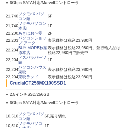
6Gbps SATA対応/Marvellコントローラ
ツクモeX.パソ
21,740
6F
コン館
ツクモパソコン
21,740
1F
本店II
22,200
あきばお〜零
2F
パソコンショッ
22,203
表示価格は税込23,980円
プ アーク
BUY MORE秋葉
表示価格は税込23,980円。並行輸入品は
22,204
原本店
税込22,980円で販売中
ドスパラパーツ
22,204
1F
館
パソコンハウス
22,204
表示価格は税込23,980円
東映
22,204
東映ランド
表示価格は税込23,980円
Crucial
CT256MX100SSD1
2.5インチSSD/256GB
6Gbps SATA対応/Marvellコントローラ
ツクモeX.パソ
10,510
6F,売り切れ
コン館
ツクモパソコ
10,510
1F