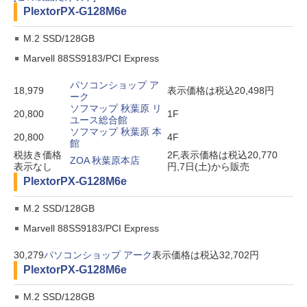
Plextor
PX-G128M6e
M.2 SSD/128GB
Marvell 88SS9183/PCI Express
パソコンショップ ア
18,979
表示価格は税込20,498円
ーク
ソフマップ 秋葉原 リ
20,800
1F
ユース総合館
ソフマップ 秋葉原 本
20,800
4F
館
税抜き価格
2F,表示価格は税込20,770
ZOA 秋葉原本店
表示なし
円,7日(土)から販売
Plextor
PX-G128M6e
M.2 SSD/128GB
Marvell 88SS9183/PCI Express
30,279
パソコンショップ アーク
表示価格は税込32,702円
Plextor
PX-G128M6e
M.2 SSD/128GB