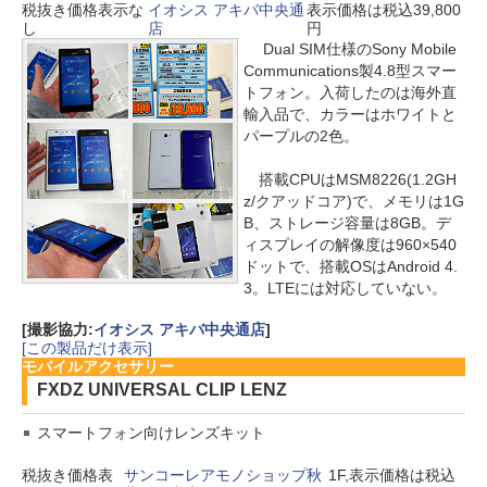
税抜き価格表示な
イオシス アキバ中央通
表示価格は税込39,800
し
店
円
Dual SIM仕様のSony Mobile
Communications製4.8型スマー
トフォン。入荷したのは海外直
輸入品で、カラーはホワイトと
パープルの2色。
搭載CPUはMSM8226(1.2GH
z/クアッドコア)で、メモリは1G
B、ストレージ容量は8GB。デ
ィスプレイの解像度は960×540
ドットで、搭載OSはAndroid 4.
3。LTEには対応していない。
[撮影協力:
イオシス アキバ中央通店
]
[この製品だけ表示]
モバイルアクセサリー
FXDZ UNIVERSAL CLIP LENZ
スマートフォン向けレンズキット
税抜き価格表
サンコーレアモノショップ秋
1F,表示価格は税込