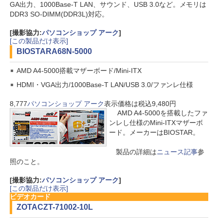
GA出力、1000Base-T LAN、サウンド、USB 3.0など。メモリは
DDR3 SO-DIMM(DDR3L)対応。
[撮影協力:
パソコンショップ アーク
]
[この製品だけ表示]
BIOSTAR
A68N-5000
AMD A4-5000搭載マザーボード/Mini-ITX
HDMI・VGA出力/1000Base-T LAN/USB 3.0/ファンレ仕様
8,777
パソコンショップ アーク
表示価格は税込9,480円
AMD A4-5000を搭載したファ
ンレし仕様のMini-ITXマザーボ
ード。メーカーはBIOSTAR。
製品の詳細は
ニュース記事
参
照のこと。
[撮影協力:
パソコンショップ アーク
]
[この製品だけ表示]
ビデオカード
ZOTAC
ZT-71002-10L