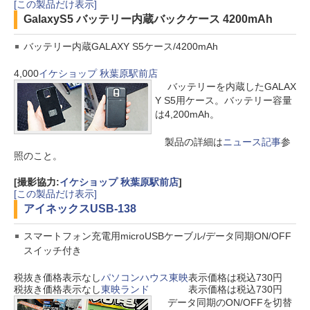
[この製品だけ表示]
GalaxyS5 バッテリー内蔵バックケース 4200mAh
バッテリー内蔵GALAXY S5ケース/4200mAh
4,000
イケショップ 秋葉原駅前店
バッテリーを内蔵したGALAX
Y S5用ケース。バッテリー容量
は4,200mAh。
製品の詳細は
ニュース記事
参
照のこと。
[撮影協力:
イケショップ 秋葉原駅前店
]
[この製品だけ表示]
アイネックス
USB-138
スマートフォン充電用microUSBケーブル/データ同期ON/OFF
スイッチ付き
税抜き価格表示なし
パソコンハウス東映
表示価格は税込730円
税抜き価格表示なし
東映ランド
表示価格は税込730円
データ同期のON/OFFを切替