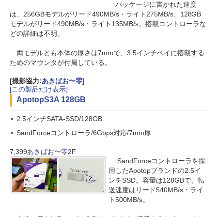
パッケージに書かれた速度
は、256GBモデルがリード490MB/s・ライト275MB/s、128GB
モデルがリード490MB/s・ライト135MB/s。搭載コントローラな
どの詳細は不明。
両モデルとも本体の厚さは7mmで、3.5インチベイに搭載する
ためのマウンタが付属している。
[撮影協力:
あきばお〜零
]
[この製品だけ表示]
Apotop
S3A 128GB
2.5インチSATA-SSD/128GB
SandForceコントローラ/6Gbps対応/7mm厚
7,399
あきばお〜零
2F
SandForceコントローラを採
用したApotopブランドの2.5イ
ンチSSD。容量は128GBで、転
送速度はリード540MB/s・ライ
ト500MB/s。