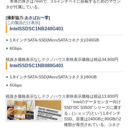
本体の厚さは7mmで、3.5インチベイに搭載するためのマウン
タが付属している。
[撮影協力:
あきばお〜零
]
[この製品だけ表示]
Intel
SSDSC1NB240G401
1.8インチSATA-SSD(MicroSATAコネクタ)/240GB
6Gbps
税抜き価格表示なし
テクノハウス東映
表示価格は税込34,800円
Intel
SSDSC1NB080G401
1.8インチSATA-SSD(MicroSATAコネクタ)/80GB
6Gbps
税抜き価格表示なし
テクノハウス東映
表示価格は税込13,800円
「Intelのデータセンター向け
SSD“DC S3500”シリーズに属す
る」(ショップ)という1.8インチ
SSD。容量は240GBと80GBの2
種類が発売されている。コネク