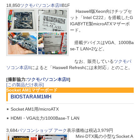
18,850
ツクモパソコン本店II
B1F
Haswell版Xeon向けチップセ
ット「Intel C222」を搭載したG
IGABYTE製microATXマザーボ
ード。
搭載デバイスはVGA、1000Ba
se-T LAN×2など。
なお、販売している
ツクモパ
ソコン本店II
によると「Haswell Refreshには未対応」とのこと。
[撮影協力:
ツクモパソコン本店II
]
[この製品だけ表示]
Socket AM1マザーボード
BIOSTAR
AM1MH
Socket AM1用/microATX
HDMI・VGA出力/1000Base-T LAN
3,684
パソコンショップ アーク
表示価格は税込3,979円
Mini-DTX風の小型なSocket A