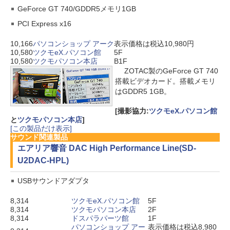
GeForce GT 740/GDDR5メモリ1GB
PCI Express x16
10,166
パソコンショップ アーク
表示価格は税込10,980円
10,580
ツクモeX.パソコン館
5F
10,580
ツクモパソコン本店
B1F
ZOTAC製のGeForce GT 740
搭載ビデオカード。搭載メモリ
はGDDR5 1GB。
[撮影協力:
ツクモeX.パソコン館
と
ツクモパソコン本店
]
[この製品だけ表示]
サウンド関連製品
エアリア
響音 DAC High Performance Line(SD-
U2DAC-HPL)
USBサウンドアダプタ
8,314
ツクモeX.パソコン館
5F
8,314
ツクモパソコン本店
2F
8,314
ドスパラパーツ館
1F
パソコンショップ アー
表示価格は税込8,980