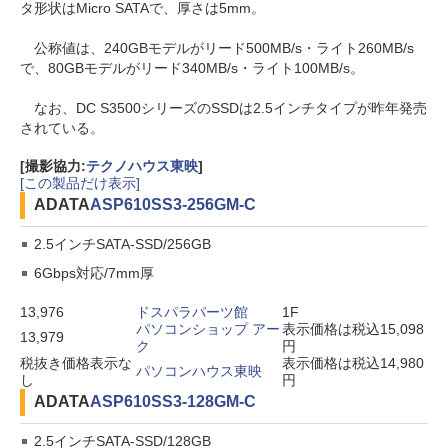
タ形状はMicro SATAで、厚さは5mm。
公称値は、240GBモデルがリード500MB/s・ライト260MB/s
で、80GBモデルがリード340MB/s・ライト100MB/s。
なお、DC S3500シリーズのSSDは2.5インチタイプが昨年発売
されている。
[撮影協力:
テクノハウス東映
]
[この製品だけ表示]
ADATA
ASP610SS3-256GM-C
2.5インチSATA-SSD/256GB
6Gbps対応/7mm厚
13,976
ドスパラパーツ館
1F
パソコンショップ アー
表示価格は税込15,098
13,979
ク
円
税抜き価格表示な
表示価格は税込14,980
パソコンハウス東映
し
円
ADATA
ASP610SS3-128GM-C
2.5インチSATA-SSD/128GB