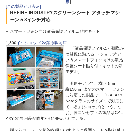
原
]
[この製品だけ表示]
REFINE INDUSTRY
スクリーンシート アタッチマシ
ーン 5.8インチ対応
スマートフォン向け液晶保護フィルム貼付キット
1,800
イケショップ 秋葉原駅前店
「液晶保護フィルムが簡単か
つ綺麗に貼れる」(ショップ)と
いうスマートフォン向けの液晶
保護シート貼り付けキットの新
モデル。
汎用モデルで、横84.5mm、
縦150mmまでのスマートフォン
に対応した製品で、「GALAXY
Noteクラスのサイズまで対応し
ている」(ショップ)という。な
お、同コンセプトの製品はGAL
AXY S4専用品が昨年9月に発売されている。
端からローラーで気泡を押し出すように保護シートを貼り付け