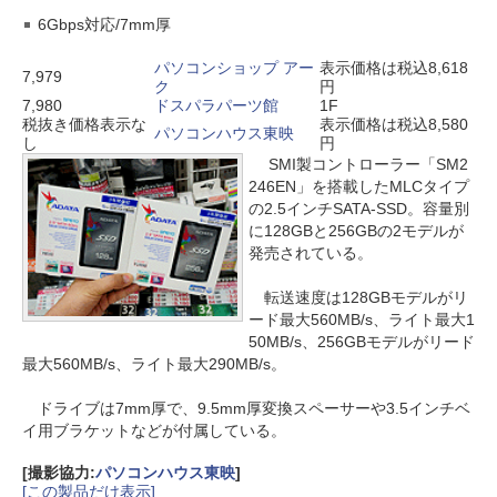
6Gbps対応/7mm厚
パソコンショップ アー
表示価格は税込8,618
7,979
ク
円
7,980
ドスパラパーツ館
1F
税抜き価格表示な
表示価格は税込8,580
パソコンハウス東映
し
円
SMI製コントローラー「SM2
246EN」を搭載したMLCタイプ
の2.5インチSATA-SSD。容量別
に128GBと256GBの2モデルが
発売されている。
転送速度は128GBモデルがリ
ード最大560MB/s、ライト最大1
50MB/s、256GBモデルがリード
最大560MB/s、ライト最大290MB/s。
ドライブは7mm厚で、9.5mm厚変換スペーサーや3.5インチベ
イ用ブラケットなどが付属している。
[撮影協力:
パソコンハウス東映
]
[この製品だけ表示]