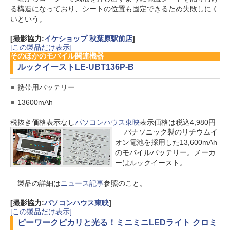
る構造になっており、シートの位置も固定できるため失敗しにく
いという。
[撮影協力:
イケショップ 秋葉原駅前店
]
[この製品だけ表示]
そのほかのモバイル関連機器
ルックイースト
LE-UBT136P-B
携帯用バッテリー
13600mAh
税抜き価格表示なし
パソコンハウス東映
表示価格は税込4,980円
パナソニック製のリチウムイ
オン電池を採用した13,600mAh
のモバイルバッテリー。メーカ
ーはルックイースト。
製品の詳細は
ニュース記事
参照のこと。
[撮影協力:
パソコンハウス東映
]
[この製品だけ表示]
ピーワーク
ピカリと光る！ミニミニLEDライト クロミ