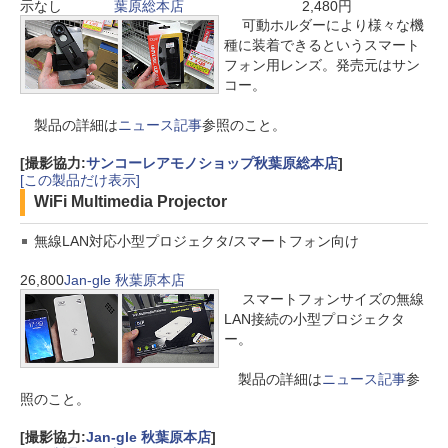
示なし
葉原総本店
2,480円
可動ホルダーにより様々な機
種に装着できるというスマート
フォン用レンズ。発売元はサン
コー。
製品の詳細は
ニュース記事
参照のこと。
[撮影協力:
サンコーレアモノショップ秋葉原総本店
]
[この製品だけ表示]
WiFi Multimedia Projector
無線LAN対応小型プロジェクタ/スマートフォン向け
26,800
Jan-gle 秋葉原本店
スマートフォンサイズの無線
LAN接続の小型プロジェクタ
ー。
製品の詳細は
ニュース記事
参
照のこと。
[撮影協力:
Jan-gle 秋葉原本店
]