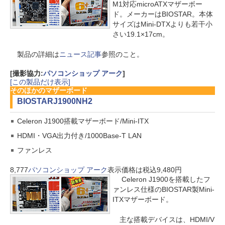
M1対応microATXマザーボー
ド。メーカーはBIOSTAR。本体
サイズはMini-DTXよりも若干小
さい19.1×17cm。
製品の詳細は
ニュース記事
参照のこと。
[撮影協力:
パソコンショップ アーク
]
[この製品だけ表示]
そのほかのマザーボード
BIOSTAR
J1900NH2
Celeron J1900搭載マザーボード/Mini-ITX
HDMI・VGA出力付き/1000Base-T LAN
ファンレス
8,777
パソコンショップ アーク
表示価格は税込9,480円
Celeron J1900を搭載したフ
ァンレス仕様のBIOSTAR製Mini-
ITXマザーボード。
主な搭載デバイスは、HDMI/V