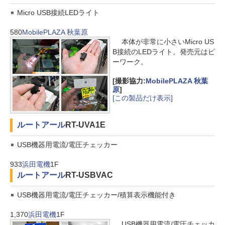
Micro USB接続LEDライト
580
MobilePLAZA 秋葉原
本体が非常に小さいMicro US
B接続のLEDライト。発売元はピ
ーワーク。
[撮影協力:
MobilePLAZA 秋葉
原
]
[この製品だけ表示]
ルートアール
RT-UVA1E
USB機器用電流/電圧チェッカー
933
浜田電機
1F
ルートアール
RT-USBVAC
USB機器用電流/電圧チェッカー/積算表示機能付き
1,370
浜田電機
1F
USB機器用電流/電圧チェッカ