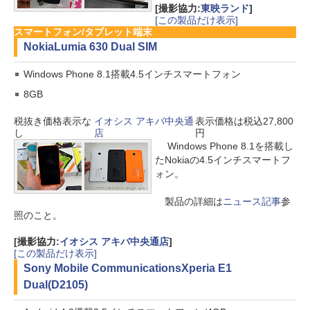
[撮影協力:
東映ランド
]
[この製品だけ表示]
スマートフォン/タブレット端末
Nokia
Lumia 630 Dual SIM
Windows Phone 8.1搭載4.5インチスマートフォン
8GB
税抜き価格表示な
イオシス アキバ中央通
表示価格は税込27,800
し
店
円
Windows Phone 8.1を搭載し
たNokiaの4.5インチスマートフ
ォン。
製品の詳細は
ニュース記事
参
照のこと。
[撮影協力:
イオシス アキバ中央通店
]
[この製品だけ表示]
Sony Mobile Communications
Xperia E1
Dual(D2105)