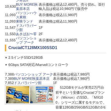
ン本店II
BUY MORE秋
表示価格は税込12,480円。売り切れ。並行
10,630
葉原本店
輸入品は税込10,980円で販売中
パソコンハウ
11,093
表示価格は税込11,980円
ス東映
11,093
東映ランド
表示価格は税込11,980円
ドスパラパー
11,547
1F
ツ館
11,550
あきばお〜零
2F
パソコンショ
11,555
表示価格は税込12,480円
ップ アーク
Crucial
CT128MX100SSD1
2.5インチSSD/128GB
6Gbps SATA対応/Marvellコントローラ
7,388
パソコンショップ アーク
表示価格は税込7,980円
7,389
BUY MORE秋葉原本店
表示価格は税込7,980円
7,852
ドスパラパーツ館
1F
512GBモデルが実売2万円台
前半という安価なCrucialブラン
ド（Micron）のSSD。「MX10
0」シリーズに属するモデルで、
容量128GB/256GB/512GBの3モ