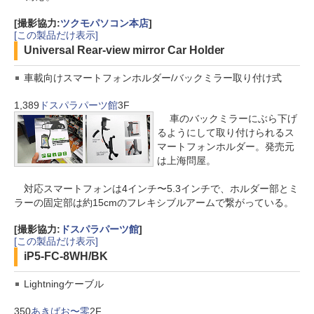
[撮影協力:
ツクモパソコン本店
]
[この製品だけ表示]
Universal Rear-view mirror Car Holder
車載向けスマートフォンホルダー/バックミラー取り付け式
1,389
ドスパラパーツ館
3F
車のバックミラーにぶら下げ
るようにして取り付けられるス
マートフォンホルダー。発売元
は上海問屋。
対応スマートフォンは4インチ〜5.3インチで、ホルダー部とミ
ラーの固定部は約15cmのフレキシブルアームで繋がっている。
[撮影協力:
ドスパラパーツ館
]
[この製品だけ表示]
iP5-FC-8WH/BK
Lightningケーブル
350
あきばお〜零
2F