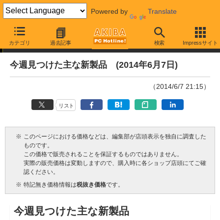
Powered by
Translate
今週見つけた新製品
カテゴリ
過去記事
検索
Impressサイト
今週見つけた主な新製品 (2014年6月7日)
（2014/6/7 21:15）
リスト
※
このページにおける価格などは、編集部が店頭表示を独自に調査した
ものです。
この価格で販売されることを保証するものではありません。
実際の販売価格は変動しますので、購入時に各ショップ店頭にてご確
認ください。
※
特記無き価格情報は
税抜き価格
です。
今週見つけた主な新製品