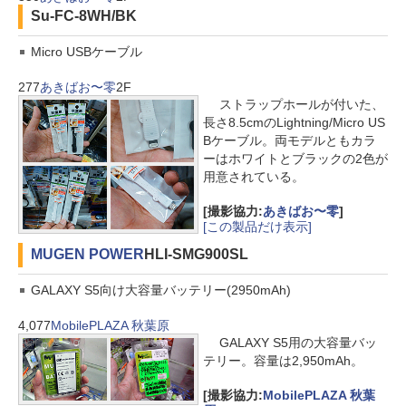
Su-FC-8WH/BK
Micro USBケーブル
277
あきばお〜零
2F
ストラップホールが付いた、
長さ8.5cmのLightning/Micro US
Bケーブル。両モデルともカラ
ーはホワイトとブラックの2色が
用意されている。
[撮影協力:
あきばお〜零
]
[この製品だけ表示]
MUGEN POWER
HLI-SMG900SL
GALAXY S5向け大容量バッテリー(2950mAh)
4,077
MobilePLAZA 秋葉原
GALAXY S5用の大容量バッ
テリー。容量は2,950mAh。
[撮影協力:
MobilePLAZA 秋葉