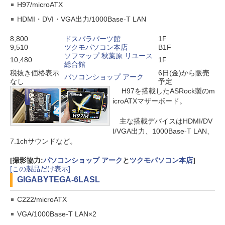
H97/microATX
HDMI・DVI・VGA出力/1000Base-T LAN
8,800
ドスパラパーツ館
1F
9,510
ツクモパソコン本店
B1F
ソフマップ 秋葉原 リユース
10,480
1F
総合館
税抜き価格表示
6日(金)から販売
パソコンショップ アーク
なし
予定
H97を搭載したASRock製のm
icroATXマザーボード。
主な搭載デバイスはHDMI/DV
I/VGA出力、1000Base-T LAN、
7.1chサウンドなど。
[撮影協力:
パソコンショップ アーク
と
ツクモパソコン本店
]
[この製品だけ表示]
GIGABYTE
GA-6LASL
C222/microATX
VGA/1000Base-T LAN×2