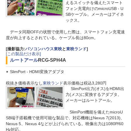
えるスイッチを備えたスマート
フォン充電向けのmicroUSB - U
SBケーブル。メーカーはアイネ
ックス。
データ同期OFFの状態で使用した際は、スマートフォン充電速
度が向上するとされている。ケーブル長は80cm。
[撮影協力:
パソコンハウス東映
と
東映ランド
]
[この製品だけ表示]
ルートアール
RCG-SPH4A
SlimPort - HDMI変換アダプタ
税抜き価格表示なし
東映ランド
表示価格は税込3,280円
SlimPort出力(オス)をHDMI出
力(メス)に変換するアダプタ。
メーカーはルートアール。
SlimPort機能を備えたmicroU
SB端子搭載機で使用可能な製品で、対応機種はNexus 7(2013)、
Nexus 5、Nexus 4などが上げられている。映像出力は1080P/60
Hz対応。