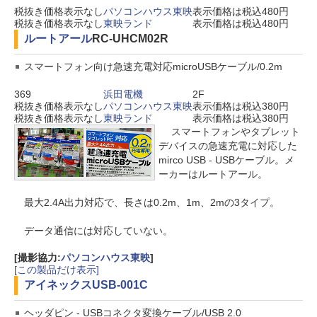
税抜き価格表示なし
パソコンハウス東映
表示価格は税込480円
税抜き価格表示なし
東映ランド
表示価格は税込480円
ルートアール
RC-UHCM02R
スマートフォン向け急速充電対応microUSBケーブル/0.2m
369
浜田電機
2F
税抜き価格表示なし
パソコンハウス東映
表示価格は税込380円
税抜き価格表示なし
東映ランド
表示価格は税込380円
スマートフォンやタブレット
デバイスの急速充電に対応した
mirco USB - USBケーブル。メ
ーカーはルートアール。
最大2.4A出力対応で、長さは0.2m、1m、2mの3タイプ。
データ通信には対応していない。
[撮影協力:
パソコンハウス東映
]
[この製品だけ表示]
アイネックス
USB-001C
ヘッダピン - USBコネクタ変換ケーブル/USB 2.0