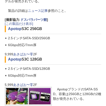
デルが発売されている。
製品の詳細は
ニュース記事
参照のこと。
[撮影協力:
ドスパラパーツ館
]
[この製品だけ表示]
Apotop
S3C 256GB
2.5インチSATA-SSD/256GB
6Gbps対応/7mm厚
9,999
あきばお〜零
2F
Apotop
S3C 128GB
2.5インチSATA-SSD/128GB
6Gbps対応/7mm厚
5,999
あきばお〜零
2F
ApotopブランドのSATA-SS
D。容量は256GBと128GBの2種
類が発売されている。