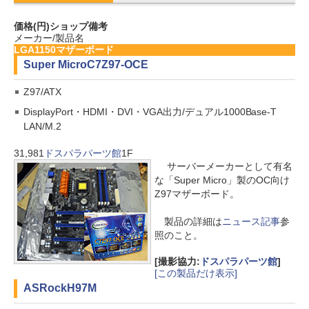
価格(円)
ショップ
備考
メーカー/製品名
LGA1150マザーボード
Super Micro
C7Z97-OCE
Z97/ATX
DisplayPort・HDMI・DVI・VGA出力/デュアル1000Base-T
LAN/M.2
31,981
ドスパラパーツ館
1F
サーバーメーカーとして有名
な「Super Micro」製のOC向け
Z97マザーボード。
製品の詳細は
ニュース記事
参
照のこと。
[撮影協力:
ドスパラパーツ館
]
[この製品だけ表示]
ASRock
H97M