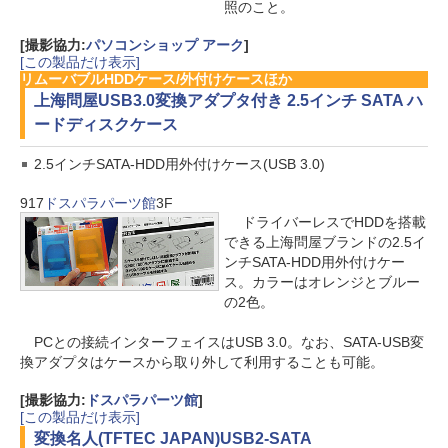
照のこと。
[撮影協力:
パソコンショップ アーク
]
[この製品だけ表示]
リムーバブルHDDケース/外付けケースほか
上海問屋
USB3.0変換アダプタ付き 2.5インチ SATA ハ
ードディスクケース
2.5インチSATA-HDD用外付けケース(USB 3.0)
917
ドスパラパーツ館
3F
ドライバーレスでHDDを搭載
できる上海問屋ブランドの2.5イ
ンチSATA-HDD用外付けケー
ス。カラーはオレンジとブルー
の2色。
PCとの接続インターフェイスはUSB 3.0。なお、SATA-USB変
換アダプタはケースから取り外して利用することも可能。
[撮影協力:
ドスパラパーツ館
]
[この製品だけ表示]
変換名人(TFTEC JAPAN)
USB2-SATA