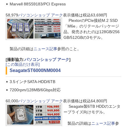
Marvell 88SS9183/PCI Express
58,979
パソコンショップ アーク
表示価格は税込63,698円
PlextorのPCIe接続M.2 SSD
「M6e」のリテールパッケージ
品。発売されたのは128GB/256
GB/512GBの3モデル。
製品の詳細は
ニュース記事
参照のこと。
[撮影協力:
パソコンショップ アーク
]
[この製品だけ表示]
Seagate
ST6000NM0004
3.5インチSATA-HDD/6TB
7200rpm/128MB/6Gbps対応
60,000
パソコンショップ アーク
表示価格は税込64,800円
Seagate製6TB HDDのエンタ
ープライズ向けモデル。
製品の詳細は
ニュース記事
参