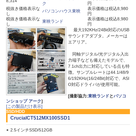
8,314
ク
円
税抜き価格表示な
表示価格は税込8,980
パソコンハウス東映
し
円
税抜き価格表示な
表示価格は税込8,980
東映ランド
し
円
最大192KHz/24Bit対応のUSB
サウンドアダプタ。メーカーは
エアリア。
同軸デジタル/光デジタル入出
力端子なども備えたモデルで、
7.1ch出力に対応している点も特
徴。サンプルレートは44.1/48/9
6/192KHz(16/24Bit)対応で、ASI
O対応ドライバが使用可能。
[撮影協力:
東映ランド
と
パソコ
ンショップ アーク
]
[この製品だけ表示]
SSD/HDD
Crucial
CT512MX100SSD1
2.5インチSSD/512GB