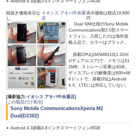
Android 4.3搭載3.5インチスマートフォン/4GB
税抜き価格表示な
イオシス アキバ中央通
表示価格は税込19,800
し
店
円
Dual SIM仕様のSony Mobile
Communications製3.5型スマー
トフォン。入荷したのは海外直
輸入品で、カラーはブラック。
搭載CPUはMSM8210(1.2GH
z/デュアルコア)で、メモリは51
2MB、ストレージ容量は4GB。
ディスプレイの解像度は800×48
0ドットで、搭載OSはAndroid
4.3。LTEには対応していない。
[撮影協力:
イオシス アキバ中央通店
]
[この製品だけ表示]
Sony Mobile Communications
Xperia M2
Dual(D2302)
Android 4.3搭載4.8インチスマートフォン/8GB