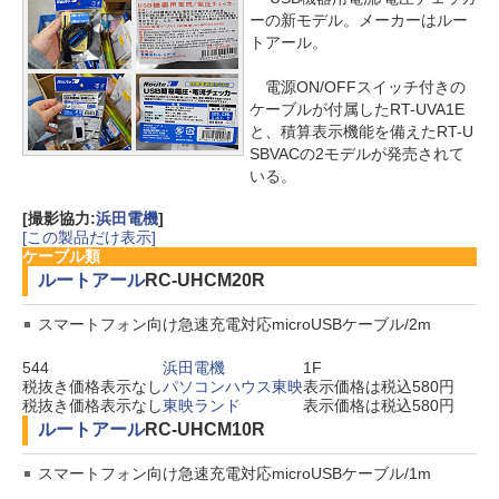
ーの新モデル。メーカーはルー
トアール。
電源ON/OFFスイッチ付きの
ケーブルが付属したRT-UVA1E
と、積算表示機能を備えたRT-U
SBVACの2モデルが発売されて
いる。
[撮影協力:
浜田電機
]
[この製品だけ表示]
ケーブル類
ルートアール
RC-UHCM20R
スマートフォン向け急速充電対応microUSBケーブル/2m
544
浜田電機
1F
税抜き価格表示なし
パソコンハウス東映
表示価格は税込580円
税抜き価格表示なし
東映ランド
表示価格は税込580円
ルートアール
RC-UHCM10R
スマートフォン向け急速充電対応microUSBケーブル/1m