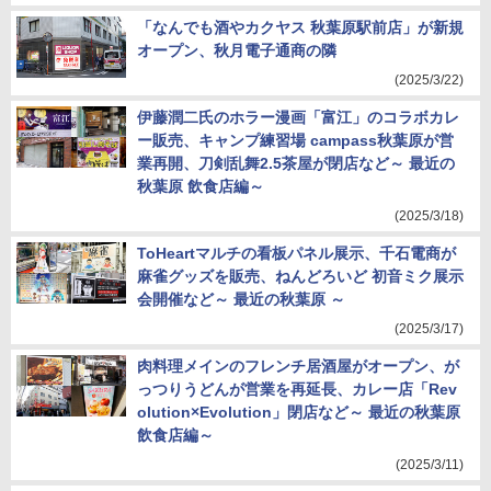
「なんでも酒やカクヤス 秋葉原駅前店」が新規
オープン、秋月電子通商の隣
(2025/3/22)
伊藤潤二氏のホラー漫画「富江」のコラボカレ
ー販売、キャンプ練習場 campass秋葉原が営
業再開、刀剣乱舞2.5茶屋が閉店など～ 最近の
秋葉原 飲食店編～
(2025/3/18)
ToHeartマルチの看板パネル展示、千石電商が
麻雀グッズを販売、ねんどろいど 初音ミク展示
会開催など～ 最近の秋葉原 ～
(2025/3/17)
肉料理メインのフレンチ居酒屋がオープン、が
っつりうどんが営業を再延長、カレー店「Rev
olution×Evolution」閉店など～ 最近の秋葉原
飲食店編～
(2025/3/11)