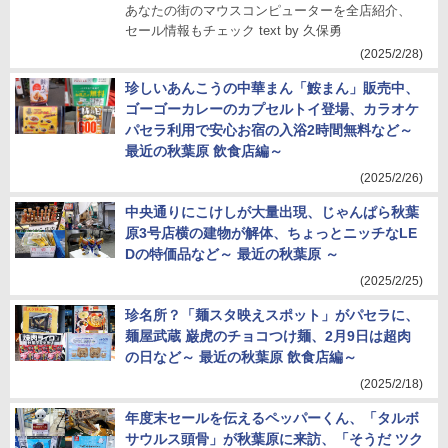
あなたの街のマウスコンピューターを全店紹介、
セール情報もチェック text by 久保勇
(2025/2/28)
珍しいあんこうの中華まん「鮟まん」販売中、
ゴーゴーカレーのカプセルトイ登場、カラオケ
パセラ利用で安心お宿の入浴2時間無料など～
最近の秋葉原 飲食店編～
(2025/2/26)
中央通りにこけしが大量出現、じゃんぱら秋葉
原3号店横の建物が解体、ちょっとニッチなLE
Dの特価品など～ 最近の秋葉原 ～
(2025/2/25)
珍名所？「麺スタ映えスポット」がパセラに、
麺屋武蔵 巌虎のチョコつけ麺、2月9日は超肉
の日など～ 最近の秋葉原 飲食店編～
(2025/2/18)
年度末セールを伝えるペッパーくん、「タルボ
サウルス頭骨」が秋葉原に来訪、「そうだ ツク