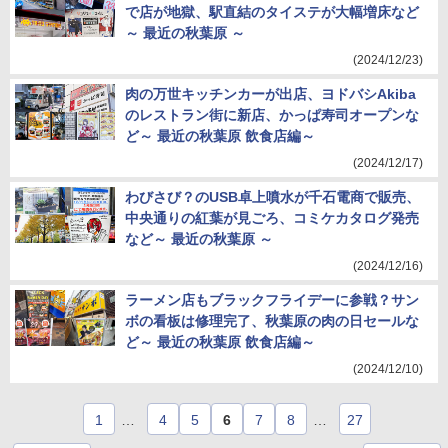
で店が地獄、駅直結のタイステが大幅増床など
～ 最近の秋葉原 ～
(2024/12/23)
肉の万世キッチンカーが出店、ヨドバシAkiba
のレストラン街に新店、かっぱ寿司オープンな
ど～ 最近の秋葉原 飲食店編～
(2024/12/17)
わびさび？のUSB卓上噴水が千石電商で販売、
中央通りの紅葉が見ごろ、コミケカタログ発売
など～ 最近の秋葉原 ～
(2024/12/16)
ラーメン店もブラックフライデーに参戦？サン
ボの看板は修理完了、秋葉原の肉の日セールな
ど～ 最近の秋葉原 飲食店編～
(2024/12/10)
1
…
4
5
6
7
8
…
27