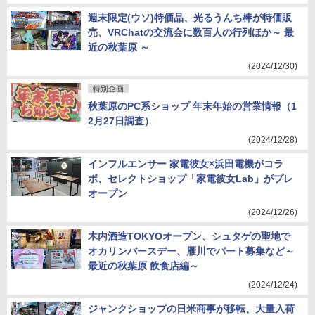
週末限定(ウソ)特価品、光るうんち棒が特価販
売、VRChatの交流会に数百人の行列ほか～ 最
近の秋葉原 ～
(2024/12/30)
特別企画
秋葉原のPC系ショップ 年末年始の営業情報（1
2月27日調査）
(2024/12/28)
インフルエンサー 家電彼女×浜田電機がコラ
ボ、セレクトショップ「家電彼女Lab」がプレ
オープン
(2024/12/26)
木内酒造TOKYOオープン、シュタゲの聖地で
オカリンバースデー、雁川でパート募集など～
最近の秋葉原 飲食店編～
(2024/12/24)
ジャンクショップの日米商事が移転、大量入荷