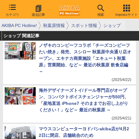
カテゴリ
過去記事
検索
Impressサイト
AKIBA PC Hotline!
秋葉原情報
スポット情報
ショップ
ショップ 関連記事
ノザキのコンビーフコラボ「チーズコンビーフ
たい焼き」発売、スシロー 秋葉原中央通り店オ
ープン、エキナカ商業施設「エキュート秋葉
原」営業開始、など～ 最近の秋葉原 飲食店編
～
(2025/4/22)
海外デザイナーズトイ/ドール専門店がオープ
ン、コンパクトボイスチェンジャーが550円、
「産地直送 iPhone7 そのままでお召し上がり
ください！」など～ 最近の秋葉原 ～
(2025/4/21)
マウスコンピューターヨドバシakiba店が4月2
2日に閉店、店舗統合のため