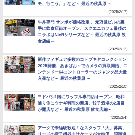
モ、行こう。」など～ 最近の秋葉原 ～
(2025/2/17)
牛丼専門 サンボが価格改定 、元万世ビルの裏
手に飲食店街オープン、スクエニカフェ最後の
コラボはNieRシリーズなど～ 最近の秋葉原 飲
食店編～
(2025/2/12)
新作フィギュア多数のコトブキヤコレクション
2025開催、あきばお～でカメラの買取開始、ニ
ンテンドー64コントローラーのジャンク品大量
入荷など～ 最近の秋葉原 ～
(2025/2/10)
ヨドバシ1階にワッフル専門店オープン、昭和
通り側にウナギ料理の新店、餃子酒場の2店目
が開店など～ 最近の秋葉原 飲食店編～
(2025/2/4)
アークで未経験歓迎！なスタッフ「大」募集、
リードの電子機器向けケースが大特価、昭和通