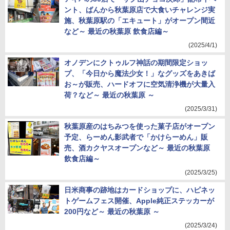
ント、ばんから秋葉原店で大食いチャレンジ実
施、秋葉原駅の「エキュート」がオープン間近
など～ 最近の秋葉原 飲食店編～
(2025/4/1)
オノデンにクトゥルフ神話の期間限定ショッ
プ、「今日から魔法少女！」なグッズをあきば
お～が販売、ハードオフに空気清浄機が大量入
荷？など～ 最近の秋葉原 ～
(2025/3/31)
秋葉原産のはちみつを使った菓子店がオープン
予定、らーめん影武者で「かけらーめん」販
売、酒カクヤスオープンなど～ 最近の秋葉原
飲食店編～
(2025/3/25)
日米商事の跡地はカードショップに、ハピネッ
トゲームフェス開催、Apple純正ステッカーが
200円など～ 最近の秋葉原 ～
(2025/3/24)