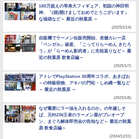
180万超えの等身大フィギュア、初詣の神田明
神、「(袋)開けましておめでとうございます」
な福袋など～ 最近の秋葉原 ～
(2025/1/14)
自販機でラーメン缶販売開始、老舗カレー店
「ベンガル」破産、「こってりらーめん きたろ
う」が「らーめん影武者」に先祖返りなど～ 最
近の秋葉原 飲食店編～
(2025/1/7)
アトレでPlayStation 30周年コラボ、あきばお
～の特級呪物、アキバの門松・しめ縄一覧など
～ 最近の秋葉原 ～
(2025/1/6)
なぜ蕎麦にラー油を入れるのか。の年越しそ
ば、元RIZIN王者のラーメン屋がプレオープ
ン、まぐろ解体即売会の告知など～ 最近の秋葉
原 飲食店編～
(2024/12/31)