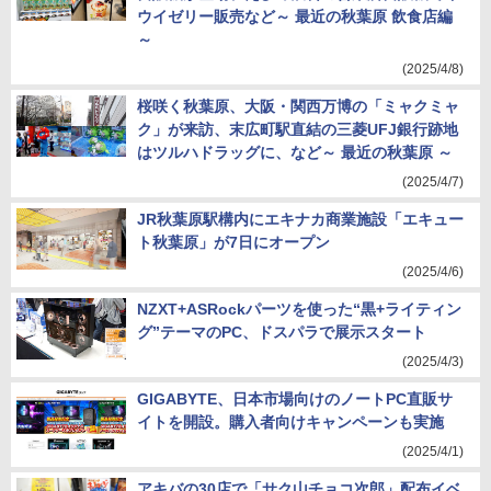
ウイゼリー販売など～ 最近の秋葉原 飲食店編
～
(2025/4/8)
桜咲く秋葉原、大阪・関西万博の「ミャクミャ
ク」が来訪、末広町駅直結の三菱UFJ銀行跡地
はツルハドラッグに、など～ 最近の秋葉原 ～
(2025/4/7)
JR秋葉原駅構内にエキナカ商業施設「エキュー
ト秋葉原」が7日にオープン
(2025/4/6)
NZXT+ASRockパーツを使った“黒+ライティン
グ”テーマのPC、ドスパラで展示スタート
(2025/4/3)
GIGABYTE、日本市場向けのノートPC直販サ
イトを開設。購入者向けキャンペーンも実施
(2025/4/1)
アキバの30店で「サク山チョコ次郎」配布イベ