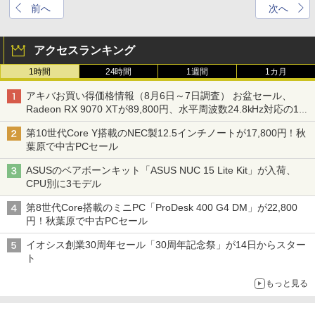
前へ
次へ
アクセスランキング
1時間
24時間
1週間
1カ月
アキバお買い得価格情報（8月6日～7日調査） お盆セール、
Radeon RX 9070 XTが89,800円、水平周波数24.8kHz対応の17
型モニターが9,801円、暑さ指数連動セール ほか
第10世代Core Y搭載のNEC製12.5インチノートが17,800円！秋
葉原で中古PCセール
ASUSのベアボーンキット「ASUS NUC 15 Lite Kit」が入荷、
CPU別に3モデル
第8世代Core搭載のミニPC「ProDesk 400 G4 DM」が22,800
円！秋葉原で中古PCセール
イオシス創業30周年セール「30周年記念祭」が14日からスター
ト
もっと見る