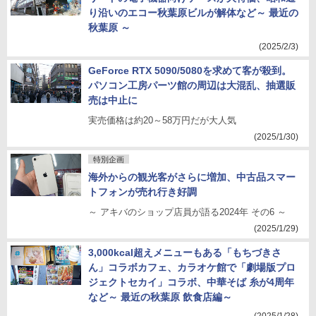
り沿いのエコー秋葉原ビルが解体など～ 最近の
秋葉原 ～
(2025/2/3)
GeForce RTX 5090/5080を求めて客が殺到。
パソコン工房パーツ館の周辺は大混乱、抽選販
売は中止に
実売価格は約20～58万円だが大人気
(2025/1/30)
特別企画
海外からの観光客がさらに増加、中古品スマー
トフォンが売れ行き好調
～ アキバのショップ店員が語る2024年 その6 ～
(2025/1/29)
3,000kcal超えメニューもある「もちづきさ
ん」コラボカフェ、カラオケ館で「劇場版プロ
ジェクトセカイ」コラボ、中華そば 糸が4周年
など～ 最近の秋葉原 飲食店編～