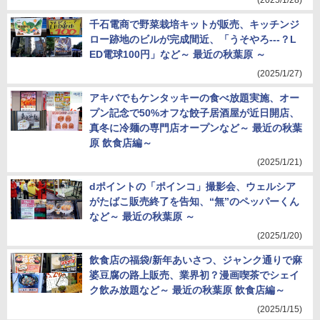
(2025/1/28)
千石電商で野菜栽培キットが販売、キッチンジ
ロー跡地のビルが完成間近、「うそやろ---？L
ED電球100円」など～ 最近の秋葉原 ～
(2025/1/27)
アキバでもケンタッキーの食べ放題実施、オー
プン記念で50%オフな餃子居酒屋が近日開店、
真冬に冷麺の専門店オープンなど～ 最近の秋葉
原 飲食店編～
(2025/1/21)
dポイントの「ポインコ」撮影会、ウェルシア
がたばこ販売終了を告知、“無”のペッパーくん
など～ 最近の秋葉原 ～
(2025/1/20)
飲食店の福袋/新年あいさつ、ジャンク通りで麻
婆豆腐の路上販売、業界初？漫画喫茶でシェイ
ク飲み放題など～ 最近の秋葉原 飲食店編～
(2025/1/15)