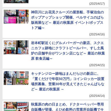
(2025/4/17)
神田川にお花見クルーズの屋形船、手塚治虫の
ポップアップショップ開催、ベルサイユのばら
版画展など～ 最近の秋葉原 イベント/ポップス
トア編～
(2025/4/16)
岩本町駅近くにグルメバーガーの新店、スクエ
ニカフェ跡地にクラフトビールバー、すし土風
炉の店舗半分がワンタン店になど～ 最近の秋葉
原 飲食店編～
(2025/4/15)
キッチンジロー跡地はまんだらけの新店に、
「置くだけで年収50万円」コインロッカー設置
場所募集、営業30年が見えてきたじゃんぱらな
ど～ 最近の秋葉原 ～
(2025/4/14)
秋葉原の肉の日まとめ、ドクターペッパー専用
自販機が登場、えひめ飲料の営業所自販機でキ