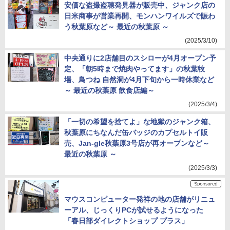
安価な盗撮盗聴発見器が販売中、ジャンク店の
日米商事が営業再開、モンハンワイルズで賑わ
う秋葉原など～ 最近の秋葉原 ～
(2025/3/10)
中央通りに2店舗目のスシローが4月オープン予
定、「朝5時まで焼肉やってます」の秋葉牧
場、鳥つね 自然洞が4月下旬から一時休業など
～ 最近の秋葉原 飲食店編～
(2025/3/4)
「一切の希望を捨てよ」な地獄のジャンク箱、
秋葉原にちなんだ缶バッジのカプセルトイ販
売、Jan-gle秋葉原3号店が再オープンなど～
最近の秋葉原 ～
(2025/3/3)
マウスコンピューター発祥の地の店舗がリニュ
ーアル、じっくりPCが試せるようになった
「春日部ダイレクトショップ プラス」