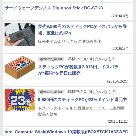
サードウェーブデジノス Diginnos Stick DG-STK3
(2016/1/7)
実売9,980円のスティックPCがドスパラから登
場、重量は約42g
従来モデルよりもさらに薄型軽量化
(2016/1/7)
取材中に見つけた○○なもの
@watch_akiba
スティックPCが税抜き2,016円、ドスパラ
が“福箱”を元日に販売
(2015/12/25)
取材中に見つけた○○なもの
@watch_akiba
9,980円のスティックPCが23%ポイント還元中
ドスパラのモバイル会員限定サービス、上海問屋
製品も対象
(2015/11/11)
Intel Compute Stick(Windows 10搭載版)(BOXSTCK1A32WFC