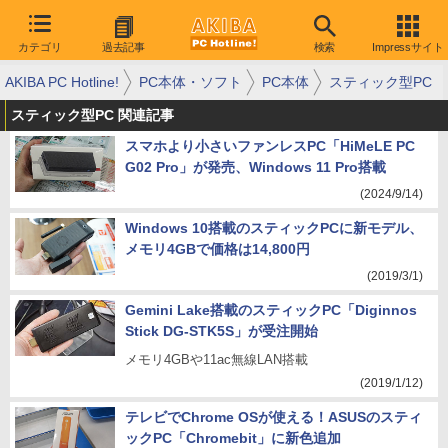
カテゴリ
過去記事
検索
Impressサイト
AKIBA PC Hotline!
PC本体・ソフト
PC本体
スティック型PC
スティック型PC 関連記事
スマホより小さいファンレスPC「HiMeLE PC
G02 Pro」が発売、Windows 11 Pro搭載
(2024/9/14)
Windows 10搭載のスティックPCに新モデル、
メモリ4GBで価格は14,800円
(2019/3/1)
Gemini Lake搭載のスティックPC「Diginnos
Stick DG-STK5S」が受注開始
メモリ4GBや11ac無線LAN搭載
(2019/1/12)
テレビでChrome OSが使える！ASUSのスティ
ックPC「Chromebit」に新色追加