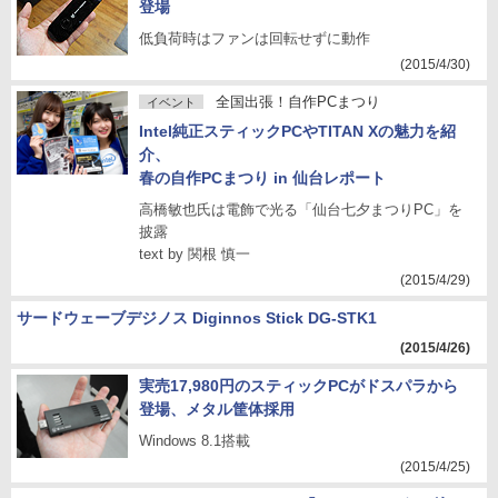
登場
低負荷時はファンは回転せずに動作
(2015/4/30)
全国出張！自作PCまつり
イベント
Intel純正スティックPCやTITAN Xの魅力を紹
介、
春の自作PCまつり in 仙台レポート
高橋敏也氏は電飾で光る「仙台七夕まつりPC」を
披露
text by 関根 慎一
(2015/4/29)
サードウェーブデジノス Diginnos Stick DG-STK1
(2015/4/26)
実売17,980円のスティックPCがドスパラから
登場、メタル筐体採用
Windows 8.1搭載
(2015/4/25)