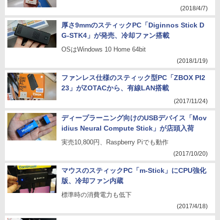
(2018/4/7)
厚さ9mmのスティックPC「Diginnos Stick D
G-STK4」が発売、冷却ファン搭載
OSはWindows 10 Home 64bit
(2018/1/19)
ファンレス仕様のスティック型PC「ZBOX PI2
23」がZOTACから、有線LAN搭載
(2017/11/24)
ディープラーニング向けのUSBデバイス「Mov
idius Neural Compute Stick」が店頭入荷
実売10,800円、Raspberry Piでも動作
(2017/10/20)
マウスのスティックPC「m-Stick」にCPU強化
版、冷却ファン内蔵
標準時の消費電力も低下
(2017/4/18)