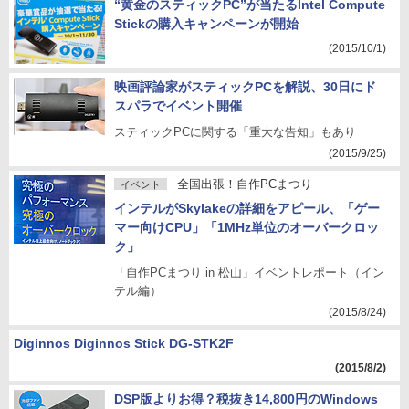
“黄金のスティックPC”が当たるIntel Compute
Stickの購入キャンペーンが開始
(2015/10/1)
映画評論家がスティックPCを解説、30日にド
スパラでイベント開催
スティックPCに関する「重大な告知」もあり
(2015/9/25)
全国出張！自作PCまつり
イベント
インテルがSkylakeの詳細をアピール、「ゲー
マー向けCPU」「1MHz単位のオーバークロッ
ク」
「自作PCまつり in 松山」イベントレポート（イン
テル編）
(2015/8/24)
Diginnos Diginnos Stick DG-STK2F
(2015/8/2)
DSP版よりお得？税抜き14,800円のWindows