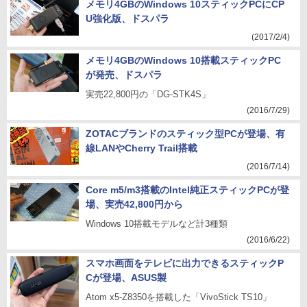
メモリ4GBのWindows 10スティックPCにCP
U強化版、ドスパラ
(2017/2/4)
メモリ4GBのWindows 10搭載スティックPC
が発売、ドスパラ
実売22,800円の「DG-STK4S」
(2016/7/29)
ZOTACブランドのスティック型PCが登場、有
線LANやCherry Trail搭載
(2016/7/14)
Core m5/m3搭載のIntel純正スティックPCが登
場、実売42,800円から
Windows 10搭載モデルなど計3種類
(2016/6/22)
スマホ画面をテレビに出力できるスティックP
Cが登場、ASUS製
Atom x5-Z8350を搭載した「VivoStick TS10」