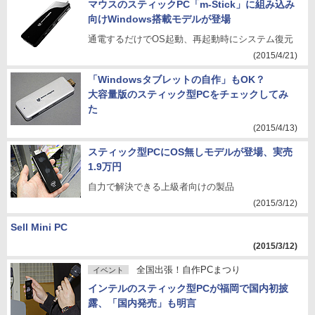
マウスのスティックPC「m-Stick」に組み込み
向けWindows搭載モデルが登場
通電するだけでOS起動、再起動時にシステム復元
(2015/4/21)
「Windowsタブレットの自作」もOK？
大容量版のスティック型PCをチェックしてみ
た
(2015/4/13)
スティック型PCにOS無しモデルが登場、実売
1.9万円
自力で解決できる上級者向けの製品
(2015/3/12)
Sell Mini PC
(2015/3/12)
全国出張！自作PCまつり
イベント
インテルのスティック型PCが福岡で国内初披
露、「国内発売」も明言