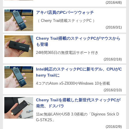
(2016/4/8)
アキバ店員のPCパーツウォッチ
（ Cherry Trail搭載スティックPC ）
(2016/3/1)
Cherry Trail搭載のスティックPCがマウスから
も登場
24時間365日の無償電話サポート付き
(2016/2/18)
Intel純正のスティックPCに新モデル、CPUがC
herry Trailに
4コアのAtom x5-Z8300やWindows 10を搭載
(2016/2/10)
Cherry Trailを搭載した新世代スティックPCが
発売、ドスパラ
11ac無線LANやUSB 3.0搭載の「Diginnos Stick D
G-STK2S」
(2016/2/9)