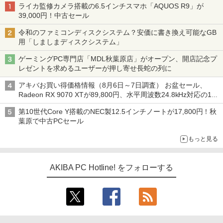
ライカ監修カメラ搭載の6.5インチスマホ「AQUOS R9」が
39,000円！中古セール
令和のファミコンディスクシステム？安価に書き換え可能なGB
用「しましまディスクシステム」
ゲーミングPC専門店「MDL秋葉原店」がオープン、開店記念プ
レゼントを求めるユーザーが押し寄せ長蛇の列に
アキバお買い得価格情報（8月6日～7日調査） お盆セール、
Radeon RX 9070 XTが89,800円、水平周波数24.8kHz対応の17
型モニターが9,801円、暑さ指数連動セール ほか
第10世代Core Y搭載のNEC製12.5インチノートが17,800円！秋
葉原で中古PCセール
もっと見る
AKIBA PC Hotline! をフォローする