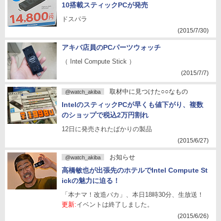
10搭載スティックPCが発売
ドスパラ
(2015/7/30)
アキバ店員のPCパーツウォッチ
（ Intel Compute Stick ）
(2015/7/7)
取材中に見つけた○○なもの
@watch_akiba
IntelのスティックPCが早くも値下がり、複数
のショップで税込2万円割れ
12日に発売されたばかりの製品
(2015/6/27)
お知らせ
@watch_akiba
高橋敏也が出張先のホテルでIntel Compute St
ickの魅力に迫る！
「本ナマ！改造バカ」、本日18時30分、生放送！
更新:
イベントは終了しました。
(2015/6/26)