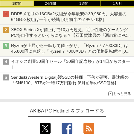
1時間
24時間
1週間
1カ月
DDR5メモリの16GB×2枚組が今年最安の39,980円、大容量の
64GB×2枚組は一部が続騰 [8月前半のメモリ価格]
XBOX Series Xが値上げで10万円超え。近い性能のゲーミング
PCを自作するといくらになる？【石田賀津男の『酒の肴にPCゲ
ーム』】
Ryzenが上昇から一転して値下がり、「Ryzen 7 7700X3D」は
45,800円に急落し「Ryzen 7 7800X3D」との価格逆転解消 [8月
前半のCPU価格]
イオシス創業30周年セール「30周年記念祭」が14日からスター
ト
Sandisk(Western Digital)製SSDの特価・下落が顕著、最速級の
「SN8100」8TBが一時17万円割れ [8月前半のSSD価格]
もっと見る
AKIBA PC Hotline! をフォローする