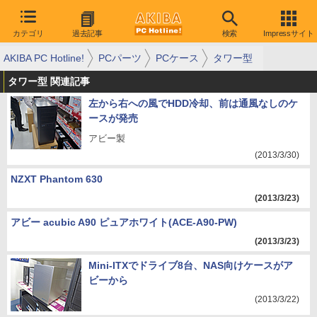
カテゴリ
過去記事
検索
Impressサイト
AKIBA PC Hotline!
PCパーツ
PCケース
タワー型
タワー型 関連記事
左から右への風でHDD冷却、前は通風なしのケ
ースが発売
アビー製
(2013/3/30)
NZXT Phantom 630
(2013/3/23)
アビー acubic A90 ピュアホワイト(ACE-A90-PW)
(2013/3/23)
Mini-ITXでドライブ8台、NAS向けケースがア
ビーから
(2013/3/22)