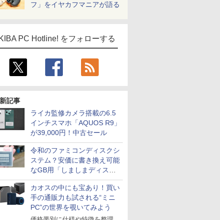
フ」をイヤカフマニアが語る
KIBA PC Hotline! をフォローする
新記事
ライカ監修カメラ搭載の6.5
インチスマホ「AQUOS R9」
が39,000円！中古セール
令和のファミコンディスクシ
ステム？安価に書き換え可能
なGB用「しましまディスク
システム」
カオスの中にも宝あり！買い
手の通販力も試される“ミニ
PC”の世界を覗いてみよう
価格帯別に仕様や特徴を整理、