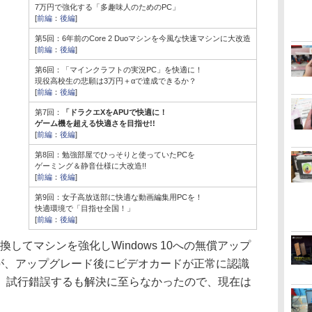
7万円で強化する「多趣味人のためのPC」
[
前編
：
後編
]
第5回：6年前のCore 2 Duoマシンを今風な快速マシンに大改造
[
前編
：
後編
]
第6回：「マインクラフトの実況PC」を快適に！
現役高校生の悲願は3万円＋αで達成できるか？
[
前編
：
後編
]
第7回：
「ドラクエXをAPUで快適に！
ゲーム機を超える快適さを目指せ!!
[
前編
：
後編
]
第8回：勉強部屋でひっそりと使っていたPCを
ゲーミング＆静音仕様に大改造!!
[
前編
：
後編
]
第9回：女子高放送部に快適な動画編集用PCを！
快適環境で「目指せ全国！」
[
前編
：
後編
]
してマシンを強化しWindows 10への無償アップ
が、アップグレード後にビデオカードが正常に認識
。試行錯誤するも解決に至らなかったので、現在は
。