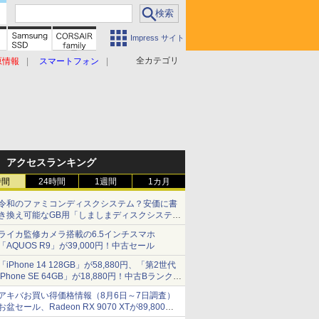
Impress サイト
全カテゴリ
原情報
スマートフォン
アクセスランキング
時間
24時間
1週間
1カ月
令和のファミコンディスクシステム？安価に書
き換え可能なGB用「しましまディスクシステ
ム」
ライカ監修カメラ搭載の6.5インチスマホ
「AQUOS R9」が39,000円！中古セール
「iPhone 14 128GB」が58,880円、「第2世代
iPhone SE 64GB」が18,880円！中古Bランク品
セール
アキバお買い得価格情報（8月6日～7日調査）
お盆セール、Radeon RX 9070 XTが89,800
円、水平周波数24.8kHz対応の17型モニターが