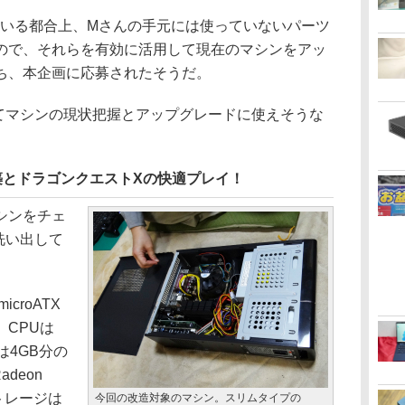
いる都合上、Mさんの手元には使っていないパーツ
ので、それらを有効に活用して現在のマシンをアッ
ち、本企画に応募されたそうだ。
マシンの現状把握とアップグレードに使えそうな
。
の構築とドラゴンクエストXの快適プレイ！
シンをチェ
洗い出して
roATX
CPUは
モリは4GB分の
deon
トレージは
今回の改造対象のマシン。スリムタイプの