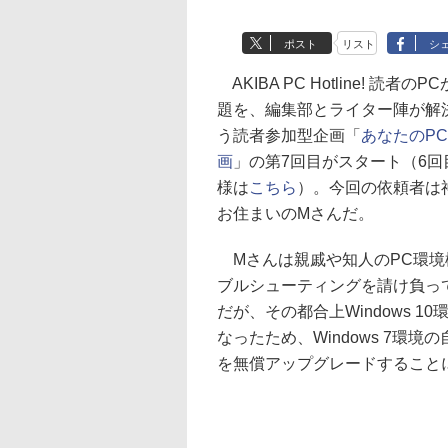
ポスト
リスト
シ
AKIBA PC Hotline! 読者の
題を、編集部とライター陣が解
う読者参加型企画「
あなたのP
画
」の第7回目がスタート（6回
様は
こちら
）。今回の依頼者は
お住まいのMさんだ。
Mさんは親戚や知人のPC環境
ブルシューティングを請け負っ
だが、その都合上Windows 1
なったため、Windows 7環境
を無償アップグレードすること