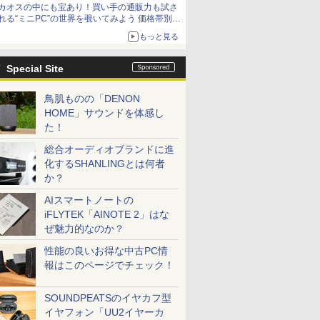
カオスの中にも宝あり！買い手の通販力も試さ
9,801円、暑さ指数連動セール ほか
れる“ミニPC”の世界を覗いてみよう 価格帯別に
仕様や特徴を整理、11製品をピックアップ text
もっと見る
by 石川 ひさよし
Special Site
鳥肌ものの「DENON
HOME」サウンドを体感し
た！
総合オーディオブランドに進
化するSHANLINGとは何者
か？
AIスマートノートの
iFLYTEK「AINOTE 2」はな
ぜ魅力的なのか？
性能の良いお得な中古PC情
報はこのページでチェック！
SOUNDPEATSのイヤカフ型
イヤフォン「UU2イヤーカ