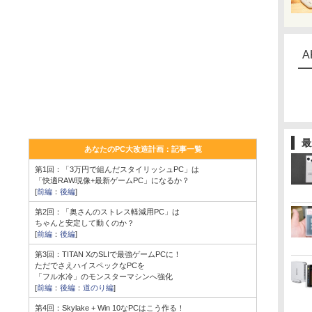
A
最
あなたのPC大改造計画：記事一覧
第1回：「3万円で組んだスタイリッシュPC」は
「快適RAW現像+最新ゲームPC」になるか？
[
前編
：
後編
]
第2回：「奥さんのストレス軽減用PC」は
ちゃんと安定して動くのか？
[
前編
：
後編
]
第3回：TITAN XのSLIで最強ゲームPCに！
ただでさえハイスペックなPCを
「フル水冷」のモンスターマシンへ強化
[
前編
：
後編
：
道のり編
]
第4回：Skylake + Win 10なPCはこう作る！