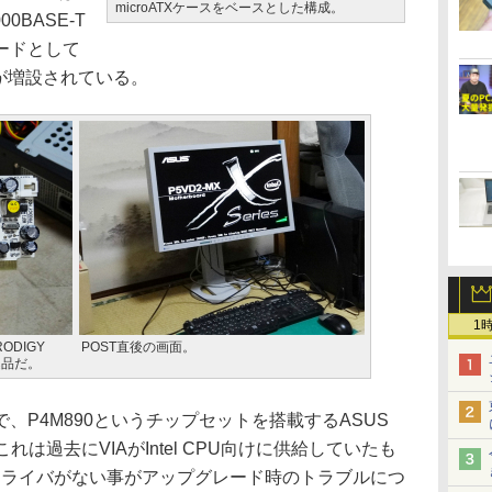
microATXケースをベースとした構成。
0BASE-T
ードとして
HD2が増設されている。
1
ODIGY
POST直後の画面。
逸品だ。
P4M890というチップセットを搭載するASUS
これは過去にVIAがIntel CPU向けに供給していたも
ツのドライバがない事がアップグレード時のトラブルにつ