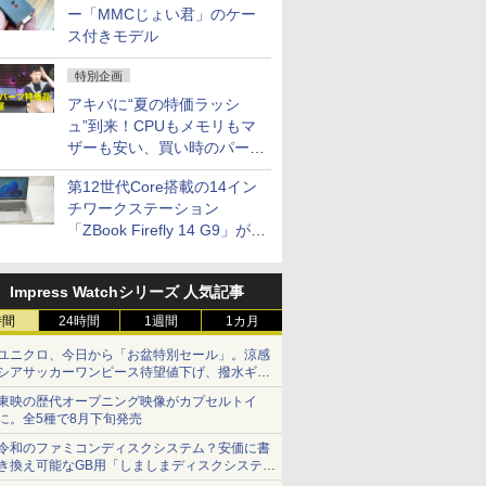
ー「MMCじょい君」のケー
ス付きモデル
特別企画
アキバに“夏の特価ラッシ
ュ”到来！CPUもメモリもマ
ザーも安い、買い時のパーツ
は？【8月7日(金)22時配信】
第12世代Core搭載の14イン
チワークステーション
「ZBook Firefly 14 G9」が
79,800円！秋葉原で中古PC
セール
Impress Watchシリーズ 人気記事
時間
24時間
1週間
1カ月
ユニクロ、今日から「お盆特別セール」。涼感
シアサッカーワンピース待望値下げ、撥水ギア
ショーツは1990円に
東映の歴代オープニング映像がカプセルトイ
に。全5種で8月下旬発売
令和のファミコンディスクシステム？安価に書
き換え可能なGB用「しましまディスクシステ
ム」