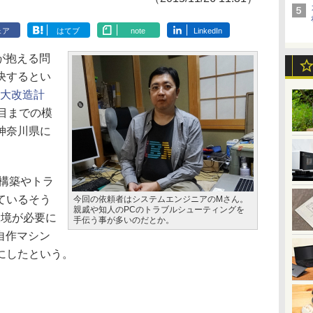
ェア
はてブ
note
LinkedIn
PCが抱える問
決するとい
C大改造計
目までの模
神奈川県に
構築やトラ
ているそう
今回の依頼者はシステムエンジニアのMさん。
親戚や知人のPCのトラブルシューティングを
0環境が必要に
手伝う事が多いのだとか。
の自作マシン
にしたという。