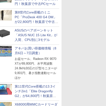
円！秋葉原で中古PCセール
第8世代Core搭載のミニ
PC「ProDesk 400 G4 DM」
が22,800円！秋葉原で中古
PCセール
ASUSのベアボーンキット
「ASUS NUC 15 Lite Kit」が
入荷、CPU別に3モデル
アキバお買い得価格情報（8
月6日～7日調査）
お盆セール、Radeon RX 9070
XTが89,800円、水平周波数
24.8kHz対応の17型モニターが
9,801円、暑さ指数連動セール
ほか
第11世代Core搭載の13.3イ
ンチ2in1「Elite Dragonfly
G2」が64,800円！秋葉原で
中古PCセール
X68000用MMCカードリーダ