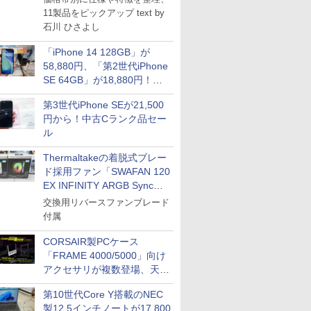
11製品をピックアップ text by
石川 ひさよし
「iPhone 14 128GB」が
58,880円、「第2世代iPhone
SE 64GB」が18,880円！中
古Bランク品セール
第3世代iPhone SEが21,500
円から！中古Cランク品セー
ル
Thermaltakeの着脱式ブレー
ド採用ファン「SWAFAN 120
EX INFINITY ARGB Sync」
に単品パッケージ
交換用リバースファンブレード
付属
CORSAIR製PCケース
「FRAME 4000/5000」向け
アクセサリが複数登場、天然
木製パネルや背面コネクタ対
第10世代Core Y搭載のNEC
応トレイなど
製12.5インチノートが17,800