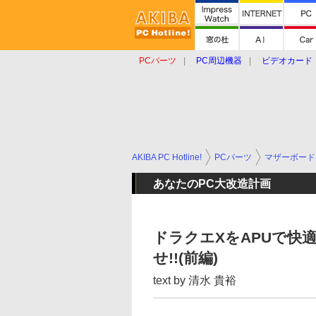
PCパーツ
PC周辺機器
ビデオカード
タブレット
おもしろグッズ
ショップ
AKIBA PC Hotline!
PCパーツ
マザーボード
あなたのPC大改造計画
ドラクエXをAPUで快
せ!!(前編)
text by 清水 貴裕