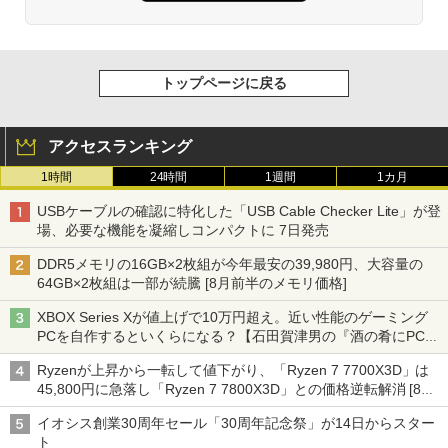
トップページに戻る
アクセスランキング
1時間
24時間
1週間
1カ月
USBケーブルの確認に特化した「USB Cable Checker Lite」が登
場、必要な機能を凝縮しコンパクトに 7日発売
DDR5メモリの16GB×2枚組が今年最安の39,980円、大容量の
64GB×2枚組は一部が続騰 [8月前半のメモリ価格]
XBOX Series Xが値上げで10万円超え。近い性能のゲーミング
PCを自作するといくらになる？【石田賀津男の『酒の肴にPCゲ
ーム』】
Ryzenが上昇から一転して値下がり、「Ryzen 7 7700X3D」は
45,800円に急落し「Ryzen 7 7800X3D」との価格逆転解消 [8月
前半のCPU価格]
イオシス創業30周年セール「30周年記念祭」が14日からスター
ト