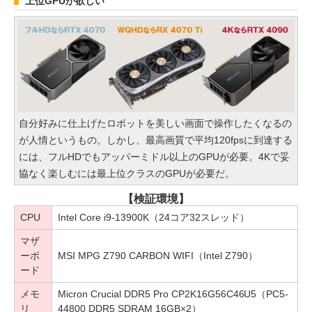
上位GPUが欲しい
自分好みに仕上げたロボットを美しい画面で操作したくなるの
が人情というもの。しかし、最高画質で平均120fpsに到達する
には、フルHDでもアッパーミドル以上のGPUが必要。4Kで妥
協なく楽しむには最上位クラスのGPUが必要だ。
【検証環境】
CPU
Intel Core i9-13900K（24コア32スレッド）
マザ
ーボ
MSI MPG Z790 CARBON WIFI（Intel Z790）
ード
メモ
Micron Crucial DDR5 Pro CP2K16G56C46U5（PC5-
リ
44800 DDR5 SDRAM 16GB×2）