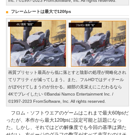
Inc. / ©1997-2023 FromSoftware, Inc. All rights reserved.
フレームレートは最大で120fps
画質プリセット最高から低に落とすと陰影の処理が簡略化され
てリアリティが減ってしまう。また、フルHDではディテール
がぼやけてしまうのが分かる。細部の見栄えにこだわるなら
4Kでプレイしたい ©Bandai Namco Entertainment Inc. /
©1997-2023 FromSoftware, Inc. All rights reserved.
フロム・ソフトウエアのゲームはこれまで最大60fpsだ
ったが、本作から最大120fpsに設定可能と話題になっ
た。しかし、それではどの解像度でも今回の基準は満た
せない。右ページのグラフの数字がすべて赤字なのはそ