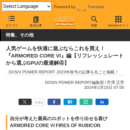
Powered by
Translate
AKIBA PC Hotline!
PCパーツ
ビデオカード（グラフィックボード
カテゴリ
過去記事
検索
Impressサイト
特集、その他
人気ゲームを快適に遊ぶならこれを買え！
『ARMORED CORE VI』編【リフレッシュレート
から選ぶGPUの最適解④】
DOS/V POWER REPORT 2023年秋号の記事を丸ごと掲載！
DOS/V POWER REPORT編集部
芹澤 正芳
2024年2月15日 07:05
リスト
自分が考えた最高のロボットを作り出せる喜び
ARMORED CORE VI FIRES OF RUBICON