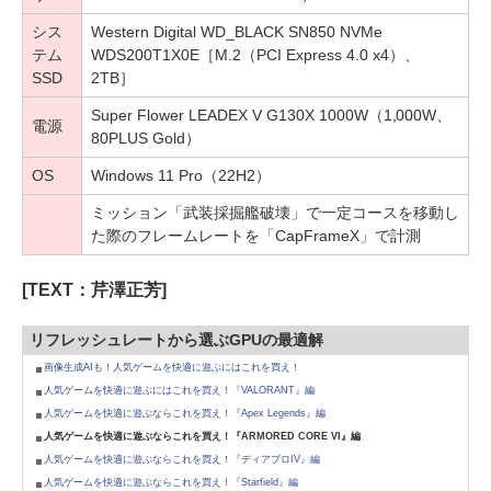
シス
Western Digital WD_BLACK SN850 NVMe
テム
WDS200T1X0E［M.2（PCI Express 4.0 x4）、
SSD
2TB］
Super Flower LEADEX V G130X 1000W（1,000W、
電源
80PLUS Gold）
OS
Windows 11 Pro（22H2）
ミッション「武装採掘艦破壊」で一定コースを移動し
た際のフレームレートを「CapFrameX」で計測
[TEXT：芹澤正芳]
リフレッシュレートから選ぶGPUの最適解
画像生成AIも！人気ゲームを快適に遊ぶにはこれを買え！
人気ゲームを快適に遊ぶにはこれを買え！『VALORANT』編
人気ゲームを快適に遊ぶならこれを買え！『Apex Legends』編
人気ゲームを快適に遊ぶならこれを買え！『ARMORED CORE VI』編
人気ゲームを快適に遊ぶならこれを買え！『ディアブロIV』編
人気ゲームを快適に遊ぶならこれを買え！『Starfield』編