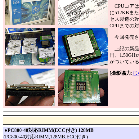
CPUコアは旧型
に512KB
セス製造のPre
CPUまでの対
今回発売され
上記の新品
円、1.50GH
がついてい
[撮影協力:
じ
|
●
PC800-40対応RIMM(ECC付き) 128MB
(PC800-40対応RIMM,128MB,ECC付き)