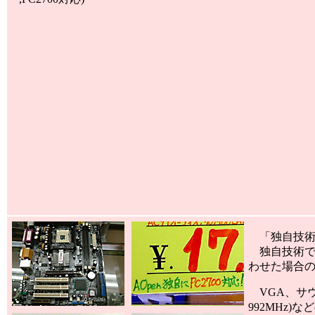
「独自技術で
独自技術でのPC
わせた場合のみ
VGA、サウ
992MHz