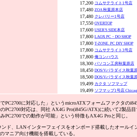
17,200
コムサテライト1号店
17,480
ZOA 秋葉原本店
17,480
クレバリー1号店
17,550
OVERTOP
17,600
USER'S SIDE本店
17,800
LAOX PC・DO SHOP
17,800
T-ZONE. PC DIY SHOP
17,800
コムサテライト3号店
17,800
俺コンハウス
18,300
パソコン工房秋葉原店
18,450
DOS/Vパラダイス秋葉原2
18,500
DOS/Vパラダイス秋葉
19,499
カクタ ソフマップ
19,499
ソフマップ1号店 Chicag
PC2700に対応した」というmicroATXフォームファクタのi
2700対応は、同社 AX4G Pro(i845G/ATX)に続いて2製品目
PC2700での動作が可能」という特徴もAX4G Proと同じ。
ンド、LANインターフェイスをオンボード搭載したオールインワ
)などのマニア向け機能を搭載している。