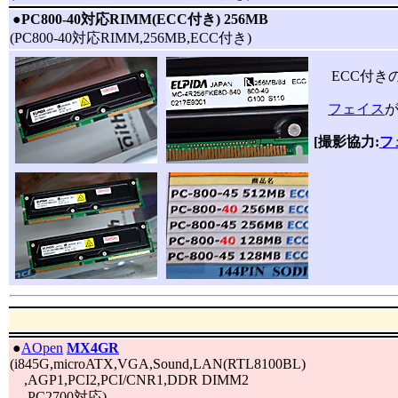
|
●
PC800-40対応RIMM(ECC付き) 256MB
(PC800-40対応RIMM,256MB,ECC付き)
ECC付きのP
フェイス
[撮影協力:
フ
|
●
AOpen
MX4GR
(i845G,microATX,VGA,Sound,LAN(RTL8100BL)
,AGP1,PCI2,PCI/CNR1,DDR DIMM2
,PC2700対応)