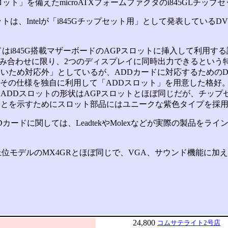
ット」を備えたmicroATXフォームファクタのi845GLチッ
トは、Intelが「i845Gチップセット用」として発表している
。
はi845G搭載マザーボードのAGPスロットに挿入して利用する
組み合わせに限り、2つのディスプレイに同時出力できるという特徴を
いため対応外」としているが、ADDカードに対応するためのDV
nがその仕様を独自に利用して「ADDスロット」を用意した格好
DDスロットの形状はAGPスロットとほぼ同じだが、チップ
ことを示すためにスロット部品にはユニークな紫色タイプを採
カードに関しては、LeadtekやMolexなどが実際の製品をラ
上位モデルのMX4GRとほぼ同じで、VGA、サウンド機能に加
24,800
コムサテライト2号店