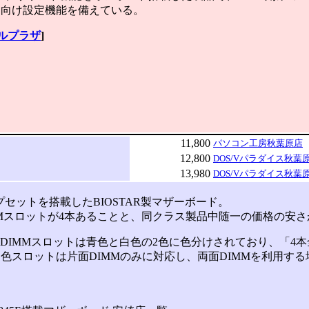
ア向け設定機能を備えている。
ルプラザ
]
11,800
パソコン工房秋葉原店
12,800
DOS/Vパラダイス秋葉
13,980
DOS/Vパラダイス秋葉原2
ップセットを搭載したBIOSTAR製マザーボード。
MMスロットが4本あることと、同クラス製品中随一の価格の安
 DIMMスロットは青色と白色の2色に色分けされており、「4
色スロットは片面DIMMのみに対応し、両面DIMMを利用す