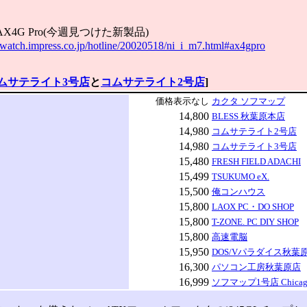
AX4G Pro(今週見つけた新製品)
c.watch.impress.co.jp/hotline/20020518/ni_i_m7.html#ax4gpro
ムサテライト3号店
と
コムサテライト2号店
]
価格表示なし
カクタ ソフマップ
14,800
BLESS 秋葉原本店
14,980
コムサテライト2号店
14,980
コムサテライト3号店
15,480
FRESH FIELD ADACHI
15,499
TSUKUMO eX.
15,500
俺コンハウス
15,800
LAOX PC・DO SHOP
15,800
T-ZONE. PC DIY SHOP
15,800
高速電脳
15,950
DOS/Vパラダイス秋葉原2
16,300
パソコン工房秋葉原店
16,999
ソフマップ1号店 Chicag