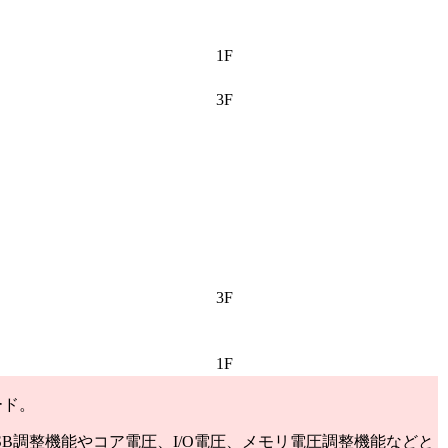
1F
3F
3F
1F
ード。
SB調整機能やコア電圧、I/O電圧、メモリ電圧調整機能などと