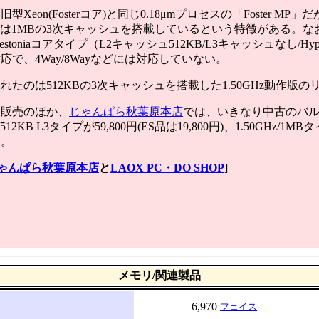
Xeon(Fosterコア)と同じ0.18μmプロセスの「Foster MP」だ
または1MBの3次キャッシュを搭載しているという特徴がある。なお、
stoniaコアタイプ（L2キャッシュ512KB/L3キャッシュなし/Hy
応で、4Way/8Wayなどには対応していない。
たのは512KBの3次キャッシュを搭載した1.50GHz動作版
販売のほか、
じゃんぱら秋葉原本店
では、いきなり中古のバルク品販
z/512KB L3タイプが59,800円(ES品は19,800円)、1.50GHz/
る。
ゃんぱら秋葉原本店
と
LAOX PC・DO SHOP
]
メモリ/関連製品
6,970
フェイス