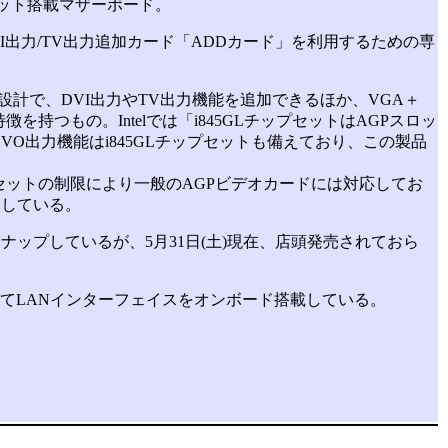
プセット搭載マザーボード。
DVI出力/TV出力追加カード「ADDカード」を利用するための専
設計で、DVI出力やTV出力機能を追加できるほか、VGA＋
持つもの。Intelでは「i845GLチップセットはAGPスロッ
O出力機能はi845GLチップセットも備えており、この製品
。
セットの制限により一般のAGPビデオカードには対応してお
用している。
インナップしているが、5月31日(土)現在、店頭発売されておら
えてLANインターフェイスをオンボード搭載している。