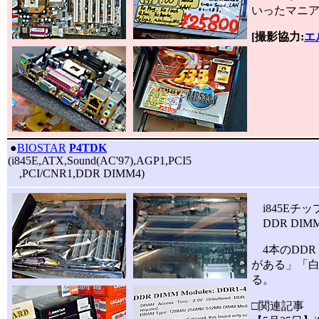
いったマニ
[撮影協力:
エ
|
●
BIOSTAR
P4TDK
(i845E,ATX,Sound(AC'97),AGP1,PCI5
,PCI/CNR1,DDR DIMM4)
i845Eチ
DDR DI
4本のDDR
がある」「白
る。
□関連記事