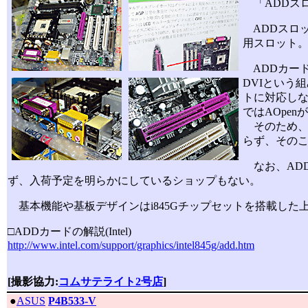
「ADDスロ
ADDスロッ
用スロット
ADDカード
DVIという
トに対応しな
ではAOpe
そのため、A
らず、その
なお、ADD
ず、入荷予定を明らかにしているショップもない。
基本機能や基板デザインはi845Gチップセットを搭載した
□ADDカードの解説(Intel)
http://www.intel.com/support/graphics/intel845g/add.htm
[撮影協力:
コムサテライト2号店
]
|
●
ASUS
P4B533-V