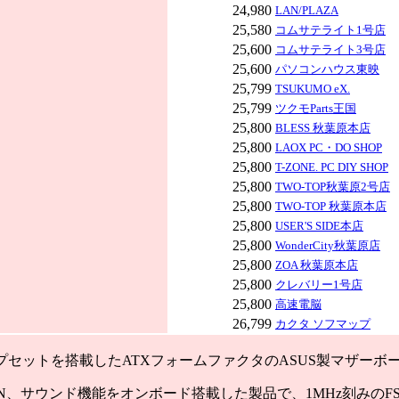
24,980
LAN/PLAZA
25,580
コムサテライト1号店
25,600
コムサテライト3号店
25,600
パソコンハウス東映
25,799
TSUKUMO eX.
25,799
ツクモParts王国
25,800
BLESS 秋葉原本店
25,800
LAOX PC・DO SHOP
25,800
T-ZONE. PC DIY SHOP
25,800
TWO-TOP秋葉原2号店
25,800
TWO-TOP 秋葉原本店
25,800
USER'S SIDE本店
25,800
WonderCity秋葉原店
25,800
ZOA 秋葉原本店
25,800
クレバリー1号店
25,800
高速電脳
26,799
カクタ ソフマップ
ップセットを搭載したATXフォームファクタのASUS製マザーボ
N、サウンド機能をオンボード搭載した製品で、1MHz刻みのF