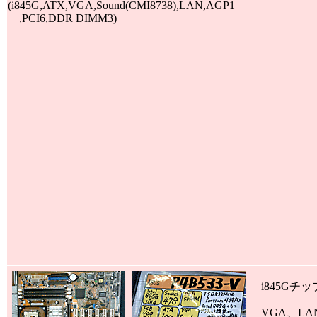
(i845G,ATX,VGA,Sound(CMI8738),LAN,AGP1
,PCI6,DDR DIMM3)
i845Gチ
VGA、LA