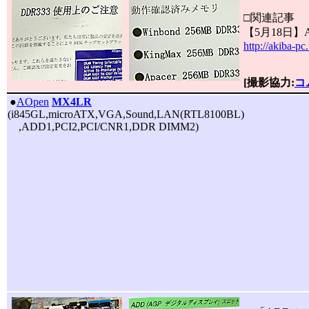
□関連記事
【5月18日】
http://akiba-p
[撮影協力:
コ
|
●
AOpen
MX4LR
(i845GL,microATX,VGA,Sound,LAN(RTL8100BL)
,ADD1,PCI2,PCI/CNR1,DDR DIMM2)