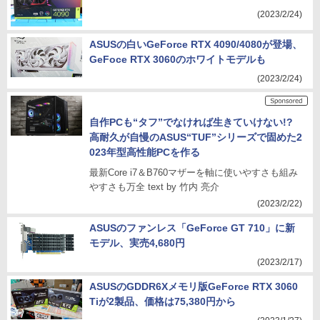
(2023/2/24)
ASUSの白いGeForce RTX 4090/4080が登場、
GeFoce RTX 3060のホワイトモデルも
(2023/2/24)
自作PCも“タフ”でなければ生きていけない!?
高耐久が自慢のASUS“TUF”シリーズで固めた2
023年型高性能PCを作る
最新Core i7＆B760マザーを軸に使いやすさも組み
やすさも万全 text by 竹内 亮介
(2023/2/22)
ASUSのファンレス「GeForce GT 710」に新
モデル、実売4,680円
(2023/2/17)
ASUSのGDDR6Xメモリ版GeForce RTX 3060
Tiが2製品、価格は75,380円から