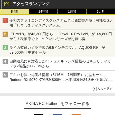
アクセスランキング
1時間
24時間
1週間
1カ月
令和のファミコンディスクシステム？安価に書き換え可能なGB
用「しましまディスクシステム」
「Pixel 8」が42,300円から、「Pixel 10 Pro Fold」が169,800円
から！秋葉原で中古のPixelシリーズがお買い得
ライカ監修カメラ搭載の6.5インチスマホ「AQUOS R9」が
39,000円！中古セール
自動追尾にも対応した4Kデュアルレンズ搭載のセキュリティカ
メラ2製品がTP-Linkから
アキバお買い得価格情報（8月6日～7日調査） お盆セール、
Radeon RX 9070 XTが89,800円、水平周波数24.8kHz対応の17
型モニターが9,801円、暑さ指数連動セール ほか
もっと見る
AKIBA PC Hotline! をフォローする