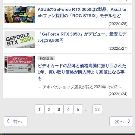
ASUSのGeForce RTX 3050は2製品、Axial-te
chファン採用の「ROG STRIX」モデルなど
(2022/1/28)
「GeForce RTX 3050」がデビュー、最安モデ
ルは39,800円
(2022/1/27)
特別企画
ビデオカードの品薄と価格高騰に振り回された
1年、買い取り価格が購入時より高値になる事
も
～ アキバのショップ店員が語る2021年 その2 ～
(2022/1/24)
1
2
3
4
5
…
12
前へ
次へ