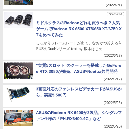
(2022/7/1)
ミドルクラスのRadeonどれを買うべき？人気
ゲームでRadeon RX 6500 XT/6650 XT/6750 X
Tを比べてみた
しっかりフレームレートが出て、なおかつ冷えるA
SUSのDualシリーズ text by 坂本はじめ
(2022/6/27)
“実質5スロット”のクーラーを搭載したGeForc
e RTX 3080が発売、ASUS×Noctua共同開発
(2022/6/17)
3画面対応のファンレスビデオカードがASUSか
ら、実売5,500円
(2022/5/28)
ASUSのRadeon RX 6400が2製品、シングルフ
ァン仕様の「PH-RX6400-4G」など
(2022/5/20)