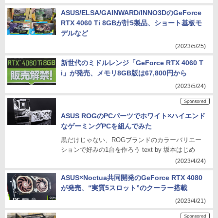
ASUS/ELSA/GAINWARD/INNO3DのGeForce
RTX 4060 Ti 8GBが計5製品、ショート基板モ
デルなど
(2023/5/25)
新世代のミドルレンジ「GeForce RTX 4060 T
i」が発売、メモリ8GB版は67,800円から
(2023/5/24)
ASUS ROGのPCパーツでホワイト×ハイエンド
なゲーミングPCを組んでみた
黒だけじゃない、ROGブランドのカラーバリエー
ションで好みの1台を作ろう text by 坂本はじめ
(2023/4/24)
ASUS×Noctua共同開発のGeForce RTX 4080
が発売、“実質5スロット”のクーラー搭載
(2023/4/21)