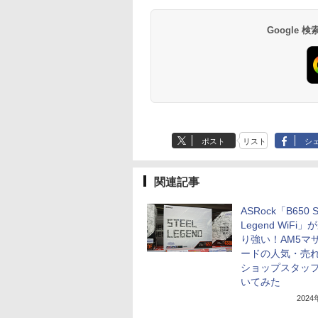
Google
ポスト
リスト
シ
関連記事
ASRock「B650 S
Legend WiFi」
り強い！AM5マ
ードの人気・売
ショップスタッ
いてみた
202