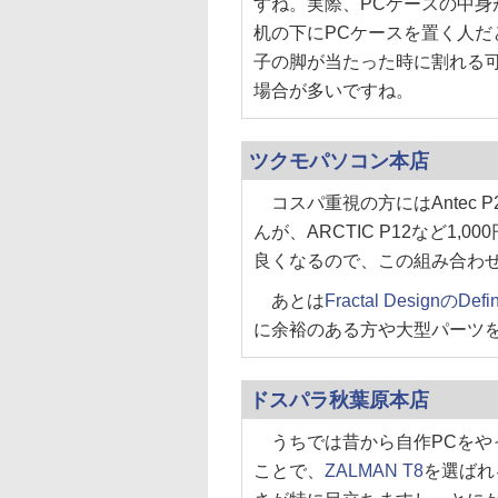
すね。実際、PCケースの中
机の下にPCケースを置く人
子の脚が当たった時に割れる
場合が多いですね。
ツクモパソコン本店
コスパ重視の方にはAntec 
んが、ARCTIC P12など1
良くなるので、この組み合わ
あとは
Fractal DesignのDefi
に余裕のある方や大型パーツ
ドスパラ秋葉原本店
うちでは昔から自作PCをや
ことで、
ZALMAN T8
を選ばれ