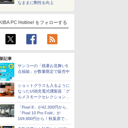
なままに剛性を向上
KIBA PC Hotline! をフォローする
新記事
サンコーの「残暑お見舞い5
点福箱」が数量限定で販売中
ショットグラスも入るように
なったUSB充電式燻製器「グ
ルメスモークセレクション
2」がサンコーから
「Pixel 8」が42,300円から、
「Pixel 10 Pro Fold」が
169,800円から！秋葉原で中
古のPixelシリーズがお買い得