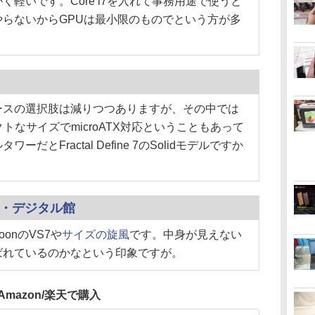
軽いです。Core i7を入れて事務用途で使うと
らないからGPUは最小限のものでという方が多
スの選択肢は減りつつありますが、その中では
トなサイズでmicroATX対応ということもあって
とFractal Define 7のSolidモデルですか
ン・デジタル館
onのVS7や
サイズの旋風
です。中身が見えない
ばれているのかなという印象ですが。
Amazon/楽天で購入