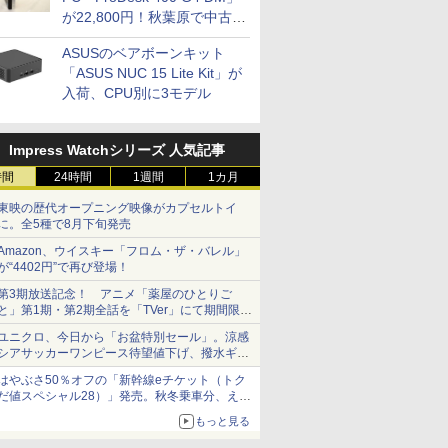
が22,800円！秋葉原で中古
PCセール
ASUSのベアボーンキット
「ASUS NUC 15 Lite Kit」が
入荷、CPU別に3モデル
Impress Watchシリーズ 人気記事
時間
24時間
1週間
1カ月
東映の歴代オープニング映像がカプセルトイ
に。全5種で8月下旬発売
Amazon、ウイスキー「フロム・ザ・バレル」
が“4402円”で再び登場！
第3期放送記念！ アニメ「薬屋のひとりご
と」第1期・第2期全話を「TVer」にて期間限定
で順次無料配信開始
ユニクロ、今日から「お盆特別セール」。涼感
シアサッカーワンピース待望値下げ、撥水ギア
ショーツは1990円に
はやぶさ50％オフの「新幹線eチケット（トク
だ値スペシャル28）」発売。秋冬乗車分、えき
ねっと限定
もっと見る