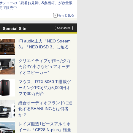
サンコーの「残暑お見舞い5点福箱」が数量限
定で販売中
もっと見る
Special Site
iFi audio主力「NEO Stream
3」「NEO iDSD 3」に迫る
クリエイティブが作った2万
円台の“小さなピュアオーデ
ィオスピーカー”
マウス、RTX 5060 Ti搭載ゲ
ーミングPCが7万5,000円オ
フで30万円台！
総合オーディオブランドに進
化するSHANLINGとは何者
か？
レイズ鍛造1ピースアルミホ
イール「CE28 N-plus」軽量