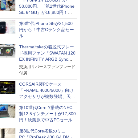
「iPhone 14 128GB」が
58,880円、「第2世代iPhone
SE 64GB」が18,880円！中
古Bランク品セール
第3世代iPhone SEが21,500
円から！中古Cランク品セー
ル
Thermaltakeの着脱式ブレー
ド採用ファン「SWAFAN 120
EX INFINITY ARGB Sync」
に単品パッケージ
交換用リバースファンブレード
付属
CORSAIR製PCケース
「FRAME 4000/5000」向け
アクセサリが複数登場、天然
木製パネルや背面コネクタ対
第10世代Core Y搭載のNEC
応トレイなど
製12.5インチノートが17,800
円！秋葉原で中古PCセール
第8世代Core搭載のミニ
PC「ProDesk 400 G4 DM」