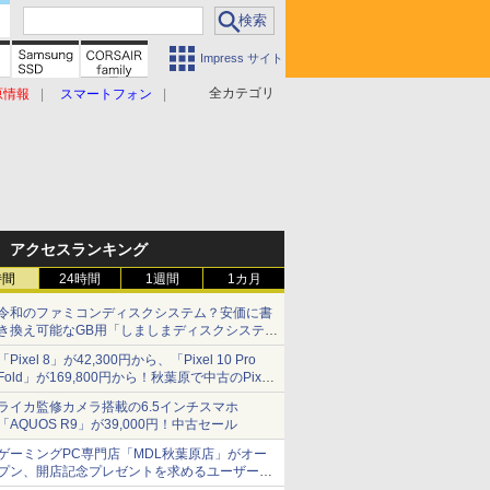
Impress サイト
全カテゴリ
原情報
スマートフォン
アクセスランキング
時間
24時間
1週間
1カ月
令和のファミコンディスクシステム？安価に書
き換え可能なGB用「しましまディスクシステ
ム」
「Pixel 8」が42,300円から、「Pixel 10 Pro
Fold」が169,800円から！秋葉原で中古のPixel
シリーズがお買い得
ライカ監修カメラ搭載の6.5インチスマホ
「AQUOS R9」が39,000円！中古セール
ゲーミングPC専門店「MDL秋葉原店」がオー
プン、開店記念プレゼントを求めるユーザーが
押し寄せ長蛇の列に