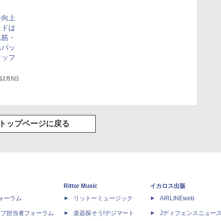
を向上
ッドは
れ筋・
ムパッ
タッフ
年12月5日
トップページに戻る
Rittor Music
イカロス出版
dフォーラム
リットーミュージック
AIRLINEweb
ップ担当者フォーラム
楽器探そう!デジマート
Jディフェンスニュー