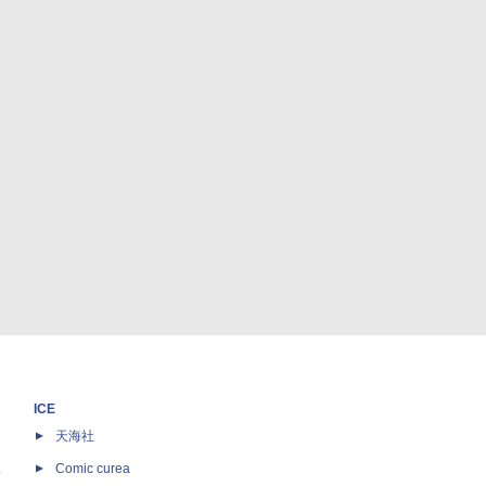
ICE
天海社
ス
Comic curea