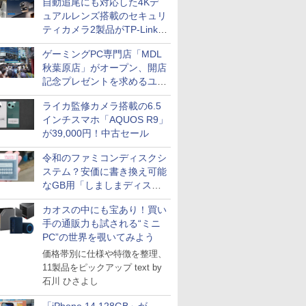
自動追尾にも対応した4Kデ
ュアルレンズ搭載のセキュリ
ティカメラ2製品がTP-Linkか
ら
ゲーミングPC専門店「MDL
秋葉原店」がオープン、開店
記念プレゼントを求めるユー
ザーが押し寄せ長蛇の列に
ライカ監修カメラ搭載の6.5
インチスマホ「AQUOS R9」
が39,000円！中古セール
令和のファミコンディスクシ
ステム？安価に書き換え可能
なGB用「しましまディスク
システム」
カオスの中にも宝あり！買い
手の通販力も試される“ミニ
PC”の世界を覗いてみよう
価格帯別に仕様や特徴を整理、
11製品をピックアップ text by
石川 ひさよし