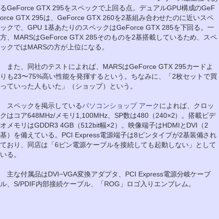
るGeForce GTX 295をスペックで上回る点。デュアルGPU構成のGeF
orce GTX 295は、GeForce GTX 260を2基組み合わせたのに近いスペ
ックで、GPU 1基あたりのスペックはGeForce GTX 285を下回る。一
方、MARSはGeForce GTX 285そのものを2基搭載しているため、スペ
ックではMARSの方が上位になる。
また、同社のテストによれば、MARSはGeForce GTX 295カードよ
りも23〜75%高い性能を発揮するという。ちなみに、「2枚セットで買
っていった人もいた」（ショップ）という。
スペックを掲示している
パソコンショップ アーク
によれば、クロッ
クはコア648MHz/メモリ1,100MHz、SP数は480（240×2）。搭載ビデ
オメモリはGDDR3 4GB（512bit幅×2）。映像端子はHDMIとDVI（2
基）を備えている。PCI Express電源端子は8ピンタイプが2基装備され
ており、同店は「6ピン電源ケーブルを接続しても起動しない」として
いる。
主な付属品はDVI−VGA変換アダプタ、PCI Express電源分岐ケーブ
ル、S/PDIF内部接続ケーブル、「ROG」ロゴ入りエンブレム。