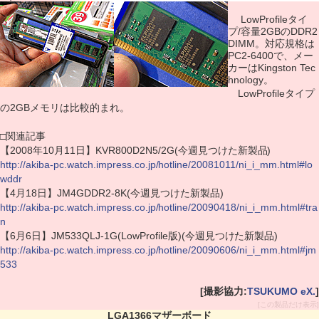
LowProfileタイ
プ/容量2GBのDDR2
DIMM。対応規格は
PC2-6400で、メー
カーはKingston Tec
hnology。
LowProfileタイプ
の2GBメモリは比較的まれ。
□関連記事
【2008年10月11日】KVR800D2N5/2G(今週見つけた新製品)
http://akiba-pc.watch.impress.co.jp/hotline/20081011/ni_i_mm.html#lo
wddr
【4月18日】JM4GDDR2-8K(今週見つけた新製品)
http://akiba-pc.watch.impress.co.jp/hotline/20090418/ni_i_mm.html#tra
n
【6月6日】JM533QLJ-1G(LowProfile版)(今週見つけた新製品)
http://akiba-pc.watch.impress.co.jp/hotline/20090606/ni_i_mm.html#jm
533
[撮影協力:
TSUKUMO eX.
]
[この製品だけ表示]
LGA1366マザーボード