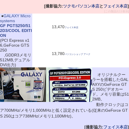
[撮影協力:
ツクモパソコン本店
と
フェイス本店
]
[この製品だけ表示]
|
●
GALAXY Micro
systems
GF PGTS250/51
13,470
フェイス本店
2D3/COOL EDITI
ON
(PCI Express x1
6,GeForce GTS
250
13,780
,GDDR3メモリ
パソコンショップ アーク
512MB,デュアル
DVI出力)
オリジナルクー
ラーを搭載したGAL
AXYのGeForce GT
S 250ビデオカー
ド。メモリ容量は51
2MB。
動作クロックはコ
ア700MHz/メモリ1,000MHzと低く設定されている(従来のGeForce GT
S 250はコア738MHz/メモリ1,100MHz)。
[撮影協力:
フェイス本店
]