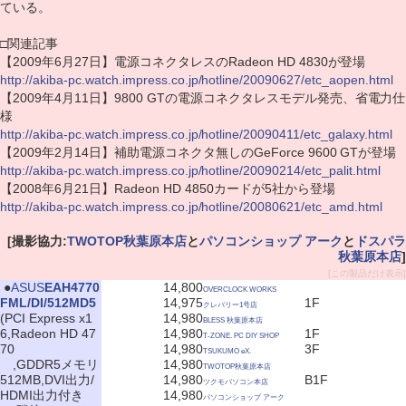
ている。
□関連記事
【2009年6月27日】電源コネクタレスのRadeon HD 4830が登場
http://akiba-pc.watch.impress.co.jp/hotline/20090627/etc_aopen.html
【2009年4月11日】9800 GTの電源コネクタレスモデル発売、省電力仕
様
http://akiba-pc.watch.impress.co.jp/hotline/20090411/etc_galaxy.html
【2009年2月14日】補助電源コネクタ無しのGeForce 9600 GTが登場
http://akiba-pc.watch.impress.co.jp/hotline/20090214/etc_palit.html
【2008年6月21日】Radeon HD 4850カードが5社から登場
http://akiba-pc.watch.impress.co.jp/hotline/20080621/etc_amd.html
[撮影協力:
TWOTOP秋葉原本店
と
パソコンショップ アーク
と
ドスパラ
秋葉原本店
]
[この製品だけ表示]
|
●
ASUS
EAH4770
14,800
OVERCLOCK WORKS
FML/DI/512MD5
14,975
1F
クレバリー1号店
(PCI Express x1
14,980
BLESS 秋葉原本店
6,Radeon HD 47
14,980
1F
T-ZONE. PC DIY SHOP
70
14,980
3F
TSUKUMO eX.
,GDDR5メモリ
14,980
TWOTOP秋葉原本店
512MB,DVI出力/
14,980
B1F
ツクモパソコン本店
HDMI出力付き
14,980
パソコンショップ アーク