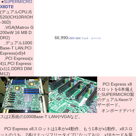
|
●
SUPERMICRO
X8DTE
(デュアルCPU,i5
520(ICH10R/IOH
-36D)
,VGA(Matrox G
200eW 16 MB D
DR2)
66,990
USER SIDE マルチ・スペース
,デュアル1000
Base-T LAN,PCI
Express(x8)4
,PCI Express(x
4)1,PCI Express
(x1)1,DDR3 DIM
M12)
PCI Express x8
スロットを6本備え
たSUPERMICRO製
のデュアルXeonマ
ザーボード。
オンボードデバイ
スは2系統の1000Base-T LANやVGAなど。
PCI Express x8スロットは1本がx4動作、もう1本がx1動作。x8スロ
ットのうち、2本はエッジフリータイプになっており、x16カードを装