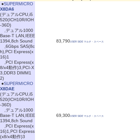
|
●
SUPERMICRO
X8DA6
(デュアルCPU,i5
520(ICH10R/IOH
-36D)
,デュアル1000
Base-T LAN,IEEE
1394,8ch Sound
83,790
USER SIDE マルチ・スペース
,6Gbps SAS(8c
h),PCI Express(x
16)1
,PCI Express(x
8/x4動作)3,PCI-X
3,DDR3 DIMM1
2)
|
●
SUPERMICRO
X8DAE
(デュアルCPU,i5
520(ICH10R/IOH
-36D)
,デュアル1000
Base-T LAN,IEEE
69,300
USER SIDE マルチ・スペース
1394,8ch Sound
,PCI Express(x
16)1,PCI Express
(x8/x4動作)3