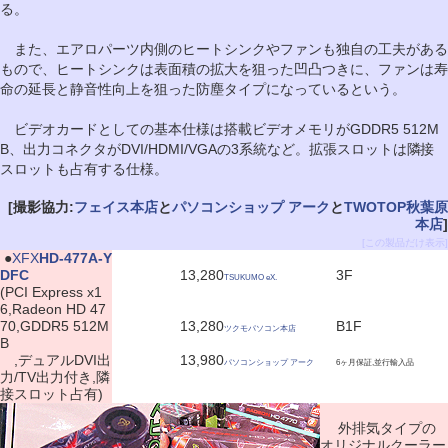
る。
また、エアロパーツ内側のヒートシンクやファンも独自の工夫がある
もので、ヒートシンクは表面積の拡大を狙った凹凸つきに、ファンは寿
命の延長と静音性向上を狙った防塵タイプになっているという。
ビデオカードとしての基本仕様は搭載ビデオメモリがGDDR5 512M
B、出力コネクタがDVI/HDMI/VGAの3系統など。拡張スロットは隣接
スロットも占有する仕様。
[撮影協力:
フェイス本店
と
パソコンショップ アーク
と
TWOTOP秋葉原
本店
]
[この製品だけ表示]
|
●
XFX
HD-477A-Y
DFC
13,280
3F
TSUKUMO eX.
(PCI Express x1
6,Radeon HD 47
70,GDDR5 512M
13,280
B1F
ツクモパソコン本店
B
,デュアルDVI出
13,980
パソコンショップ アーク
6ヶ月保証,並行輸入品
力/TV出力付き,隣
接スロット占有)
外排気タイプの
オリジナルクーラー