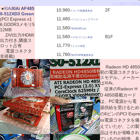
[この製品だけ表示]
|
●
XIAi
XIAi AF485
10,980
2F
ドスパラ秋葉原本店
0-512XD3 Green
11,480
(PCI Express x1
パソコンショップ アーク
6,GDDR3メモリ5
11,580
12MB
TSUKUMO eX.
,DVI出力/HDMI
11,580
B1F
ツクモパソコン本店
出力付き,隣接ス
11,770
ロット占有
フェイス本店
,電源コネクタ
11,780
非搭載)
TWOTOP秋葉原本店
Radeon HD 4850
初の電源コネクタレ
スモデル。メーカー
はXIAi。
従来のRadeon H
D 4850搭載カード
は、PC電源から電
源供給を受けるため
の6ピンのPCI Expre
ss電源コネクタを備
えていたが、この製
品はそれが省略され
ているのが特徴。具