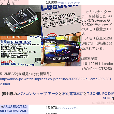
18,800
ット占有)
パソコンショップ アーク
オリジナルクー
ラーを搭載したLea
dtek製GeForce GT
S 250ビデオカード
のメモリ容量は1G
B。
メモリ容量512M
Bモデルは先週に発
売されている。
□関連記事
【8月22日】Leadte
k WinFast GTS250
512MB V2(今週見つけた新製品)
http://akiba-pc.watch.impress.co.jp/hotline/20090822/ni_cwin250v251
2.html
[撮影協力:
パソコンショップ アーク
と
石丸電気本店
と
T-ZONE. PC DIY
SHOP
]
[この製品だけ表示]
|
●
ASUS
ENGTS2
15,970
パソコンショップ アーク
50 DK/DI/512MD