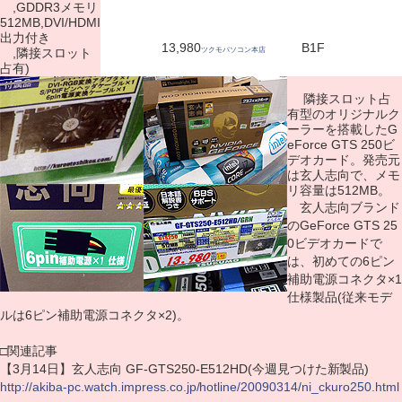
,GDDR3メモリ
512MB,DVI/HDMI
出力付き
13,980
B1F
,隣接スロット
ツクモパソコン本店
占有)
隣接スロット占
有型のオリジナルク
ーラーを搭載したG
eForce GTS 250ビ
デオカード。発売元
は玄人志向で、メモ
リ容量は512MB。
玄人志向ブランド
のGeForce GTS 25
0ビデオカードで
は、初めての6ピン
補助電源コネクタ×1
仕様製品(従来モデ
ルは6ピン補助電源コネクタ×2)。
□関連記事
【3月14日】玄人志向 GF-GTS250-E512HD(今週見つけた新製品)
http://akiba-pc.watch.impress.co.jp/hotline/20090314/ni_ckuro250.html