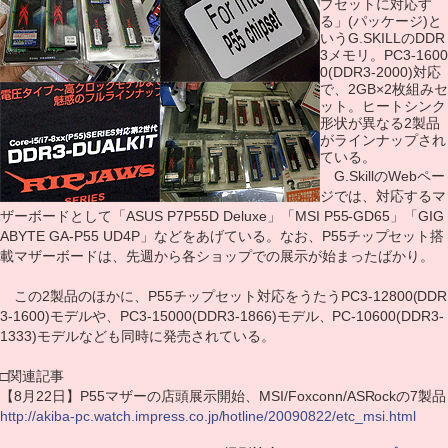
プセットに対応す
る」(パッケージ)と
いうG.SKILLのDDR
3メモリ。PC3-1600
0(DDR3-2000)対応
で、2GB×2枚組みセ
ット。ヒートシンク
形状が異なる2製品
がラインナップされ
ている。
G.SkillのWebペー
ジでは、対応するマ
ザーボードとして「ASUS P7P55D Deluxe」「MSI P55-GD65」「GIG
ABYTE GA-P55 UD4P」などをあげている。なお、P55チップセット搭
載マザーボードは、先週から各ショップでの展示が始まったばかり。
この2製品のほかに、P55チップセット対応をうたうPC3-12800(DDR
3-1600)モデルや、PC3-15000(DDR3-1866)モデル、PC-10600(DDR3-
1333)モデルなども同時に発売されている。
□関連記事
【8月22日】P55マザーの店頭展示開始、MSI/Foxconn/ASRockの7製品
http://akiba-pc.watch.impress.co.jp/hotline/20090822/etc_msi.html