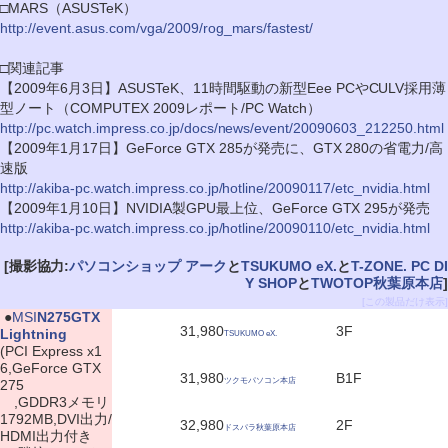
□MARS（ASUSTeK）
http://event.asus.com/vga/2009/rog_mars/fastest/
□関連記事
【2009年6月3日】ASUSTeK、11時間駆動の新型Eee PCやCULV採用薄
型ノート（COMPUTEX 2009レポート/PC Watch）
http://pc.watch.impress.co.jp/docs/news/event/20090603_212250.html
【2009年1月17日】GeForce GTX 285が発売に、GTX 280の省電力/高
速版
http://akiba-pc.watch.impress.co.jp/hotline/20090117/etc_nvidia.html
【2009年1月10日】NVIDIA製GPU最上位、GeForce GTX 295が発売
http://akiba-pc.watch.impress.co.jp/hotline/20090110/etc_nvidia.html
[撮影協力:
パソコンショップ アーク
と
TSUKUMO eX.
と
T-ZONE. PC DI
Y SHOP
と
TWOTOP秋葉原本店
]
[この製品だけ表示]
|
●
MSI
N275GTX
31,980
3F
Lightning
TSUKUMO eX.
(PCI Express x1
6,GeForce GTX
31,980
B1F
ツクモパソコン本店
275
,GDDR3メモリ
1792MB,DVI出力/
32,980
2F
ドスパラ秋葉原本店
HDMI出力付き