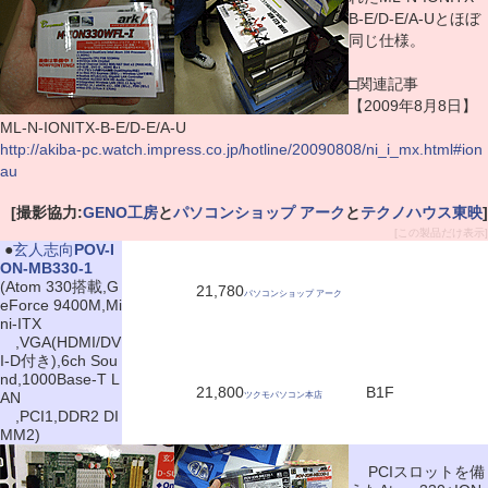
B-E/D-E/A-Uとほぼ
同じ仕様。
□関連記事
【2009年8月8日】
ML-N-IONITX-B-E/D-E/A-U
http://akiba-pc.watch.impress.co.jp/hotline/20090808/ni_i_mx.html#ion
au
[撮影協力:
GENO工房
と
パソコンショップ アーク
と
テクノハウス東映
]
[この製品だけ表示]
|
●
玄人志向
POV-I
ON-MB330-1
(Atom 330搭載,G
21,780
パソコンショップ アーク
eForce 9400M,Mi
ni-ITX
,VGA(HDMI/DV
I-D付き),6ch Sou
nd,1000Base-T L
21,800
B1F
AN
ツクモパソコン本店
,PCI1,DDR2 DI
MM2)
PCIスロットを備