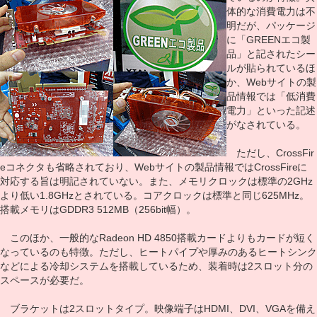
体的な消費電力は不
明だが、パッケージ
に「GREENエコ製
品」と記されたシー
ルが貼られているほ
か、Webサイトの製
品情報では「低消費
電力」といった記述
がなされている。
ただし、CrossFir
eコネクタも省略されており、Webサイトの製品情報ではCrossFireに
対応する旨は明記されていない。また、メモリクロックは標準の2GHz
より低い1.8GHzとされている。コアクロックは標準と同じ625MHz。
搭載メモリはGDDR3 512MB（256bit幅）。
このほか、一般的なRadeon HD 4850搭載カードよりもカードが短く
なっているのも特徴。ただし、ヒートパイプや厚みのあるヒートシンク
などによる冷却システムを搭載しているため、装着時は2スロット分の
スペースが必要だ。
ブラケットは2スロットタイプ。映像端子はHDMI、DVI、VGAを備え