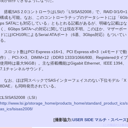
境が自作できるようになった。
搭載SAS 2.0コントローラはLSIの「LSISAS2008」で、RAID 0/1/0+1
構成も可能。なお、このコントローラチップのデータシートには「6Gb
ps SATAにも対応している」ともとれる記載があるが、明確な記載はな
く、6Gbps SATAへの対応に関しては現在不明。このほか、マザーボー
ドにはICH10RによるSerial ATAポート（6基、3Gbps対応）もついてい
る。
スロット数はPCI Express x16×1、PCI Express x8×3（x4モードで動
作）、PCI-X×3、DIMM×12（DDR3 1333/1066/800、Registeredタイプ
使用時は最大96GB）。主な搭載機能はGigabit Ethernet、IEEE 1394、
7.1チャンネルサウンド。
なお、ほぼ同スペックでSASインターフェイスのない下位モデル「X
8DAE」も同時発売されている。
□LSISAS2008（LSI）
http://www.lsi.jp/storage_home/products_home/standard_product_ics/s
as_ics/lsisas2008/
[撮影協力:
USER SIDE マルチ・スペース
]
[この製品だけ表示]