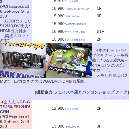
15,970
3
フェイス本店
(PCI Express x1
15,980
1F
T-ZONE. PC DIY SHOP
6,GeForce GTS
15,980
3F
250
TSUKUMO eX.
,GDDR3メモリ
15,980
TWOTOP秋葉原本店
512MB,DVI出力/
HDMI出力付き
15,980
B1F
ツクモパソコン本店
,隣接スロット
15,980
2F
占有)
ドスパラ秋葉原本店
4本のヒートパイ
プ付きクーラーを搭
載したASUS製GeF
orce GTS 250ビデ
オカード。
メモリ容量は512
MBで、出力コネクタはVGA/DVI/HDMIの3系統。
[撮影協力:
フェイス本店
と
パソコンショップ アーク
]
[この製品だけ表示]
|
●
玄人志向
GF-G
TS250-E512HD/
12,980
2F
フェイス本店
GRN
(PCI Express x1
6,GeForce GTS
13,980
3F
250
TSUKUMO eX.