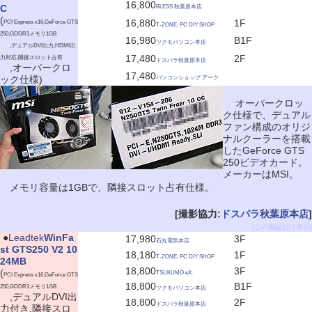
16,800
C
BLESS 秋葉原本店
(
16,880
1F
PCI Express x16,GeForce GTS
T-ZONE. PC DIY SHOP
250,GDDR3メモリ1GB
16,980
B1F
ツクモパソコン本店
,デュアルDVI出力,HDMI出
17,480
2F
力対応,隣接スロット占有
ドスパラ秋葉原本店
,オーバークロ
17,480
ック仕様)
パソコンショップ アーク
オーバークロッ
ク仕様で、デュアル
ファン構成のオリジ
ナルクーラーを搭載
したGeForce GTS
250ビデオカード。
メーカーはMSI。
メモリ容量は1GBで、隣接スロット占有仕様。
[撮影協力:
ドスパラ秋葉原本店
]
[この製品だけ表示]
|
●
Leadtek
WinFa
17,980
3F
石丸電気本店
st GTS250 V2 10
18,180
1F
T-ZONE. PC DIY SHOP
24MB
18,800
3F
(
TSUKUMO eX.
PCI Express x16,GeForce GTS
18,800
B1F
250,GDDR3メモリ1GB
ツクモパソコン本店
,デュアルDVI出
18,800
2F
ドスパラ秋葉原本店
力付き,隣接スロ