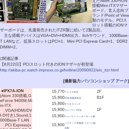
えたAtom 330+ION
搭載Mini-ITXマザー
ボード。玄人志向ブ
ランド/Point of View
製のモデル。PCIス
ロット搭載のIONマ
ザーボードは、先週発売されたITZR製に続いて2製品目。
主な搭載デバイスはVGA+DVI+HDMI出力、6chサウンド、1000Base-
T LANなど。拡張スロットはPCI×1、Mini PCI Express Card×1、DDR2
DIMM×2。
□関連記事
【8月22日】PCIスロット付きのIONマザーが初登場
http://akiba-pc.watch.impress.co.jp/hotline/20090822/etc_itzr.html
[撮影協力:
パソコンショップ アーク
]
[この製品だけ表示]
|
●
IPX7A-ION
15,770
2F
フェイス本店
(Atom 330搭載,G
15,800
B1F
ZOA 秋葉原本店
eForce 9400M,Mi
15,800
オリオスペック
ni-ITX
15,800
1F
,VGA(HDMI/DV
クレバリー1号店
I-D付き),Sound,1
15,800
クレバリー インターネット館
000Base-T LAN
ソフマップ 秋葉原 リユース総
15,800
,PCI Express(x
合館