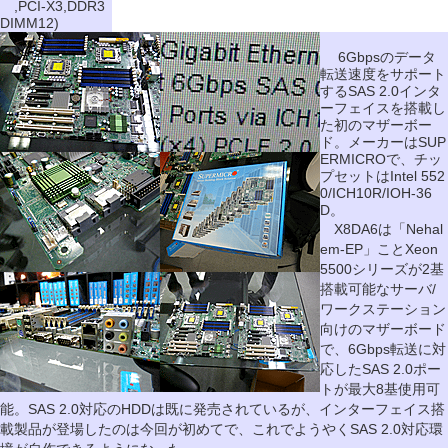
,PCI-X3,DDR3
DIMM12)
6Gbpsのデータ
転送速度をサポート
するSAS 2.0インタ
ーフェイスを搭載し
た初のマザーボー
ド。メーカーはSUP
ERMICROで、チッ
プセットはIntel 552
0/ICH10R/IOH-36
D。
X8DA6は「Nehal
em-EP」ことXeon
5500シリーズが2基
搭載可能なサーバ/
ワークステーション
向けのマザーボード
で、6Gbps転送に対
応したSAS 2.0ポー
トが最大8基使用可
能。SAS 2.0対応のHDDは既に発売されているが、インターフェイス搭
載製品が登場したのは今回が初めてで、これでようやくSAS 2.0対応環