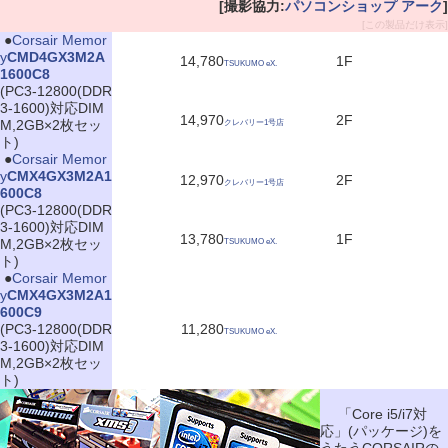
[撮影協力:
パソコンショップ アーク
]
[この製品だけ表示]
|
●
Corsair Memor
y
CMD4GX3M2A
14,780
1F
TSUKUMO eX.
1600C8
(PC3-12800(DDR
3-1600)対応DIM
14,970
2F
M,2GB×2枚セッ
クレバリー1号店
ト)
|
●
Corsair Memor
y
CMX4GX3M2A1
12,970
2F
クレバリー1号店
600C8
(PC3-12800(DDR
3-1600)対応DIM
13,780
1F
M,2GB×2枚セッ
TSUKUMO eX.
ト)
|
●
Corsair Memor
y
CMX4GX3M2A1
600C9
(PC3-12800(DDR
11,280
TSUKUMO eX.
3-1600)対応DIM
M,2GB×2枚セッ
ト)
「Core i5/i7対
応」(パッケージ)を