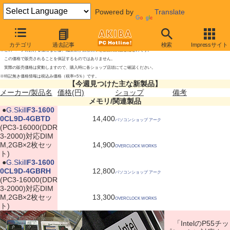
Powered by
Translate
今週見つけた主な新製品
2009年8月29日号
カテゴリ
過去記事
検索
Impressサイト
※このページにおける価格などは、編集部が店頭表示を独自に調査したものです。
この価格で販売されることを保証するものではありません。
実際の販売価格は変動しますので、購入時に各ショップ店頭にてご確認ください。
※特記無き価格情報は税込み価格（税率=5％）です。
【今週見つけた主な新製品】
メーカー/製品名
価格(円)
ショップ
備考
メモリ/関連製品
|
●
G.Skill
F3-1600
0CL9D-4GBTD
14,400
パソコンショップ アーク
(PC3-16000(DDR
3-2000)対応DIM
M,2GB×2枚セッ
14,900
OVERCLOCK WORKS
ト)
|
●
G.Skill
F3-1600
0CL9D-4GBRH
12,800
パソコンショップ アーク
(PC3-16000(DDR
3-2000)対応DIM
M,2GB×2枚セッ
13,300
OVERCLOCK WORKS
ト)
「IntelのP55チッ