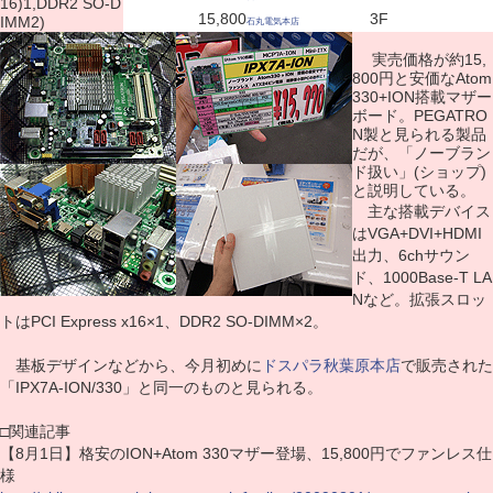
16)1,DDR2 SO-D
15,800
3F
IMM2)
石丸電気本店
実売価格が約15,
800円と安価なAtom
330+ION搭載マザー
ボード。PEGATRO
N製と見られる製品
だが、「ノーブラン
ド扱い」(ショップ)
と説明している。
主な搭載デバイス
はVGA+DVI+HDMI
出力、6chサウン
ド、1000Base-T LA
Nなど。拡張スロッ
トはPCI Express x16×1、DDR2 SO-DIMM×2。
基板デザインなどから、今月初めに
ドスパラ秋葉原本店
で販売された
「IPX7A-ION/330」と同一のものと見られる。
□関連記事
【8月1日】格安のION+Atom 330マザー登場、15,800円でファンレス仕
様