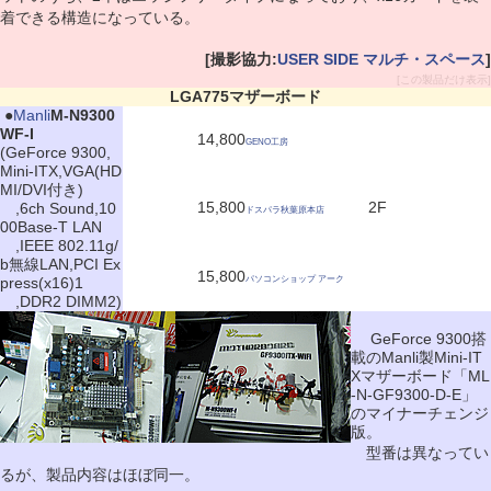
着できる構造になっている。
[撮影協力:
USER SIDE マルチ・スペース
]
[この製品だけ表示]
LGA775マザーボード
|
●
Manli
M-N9300
WF-I
14,800
GENO工房
(GeForce 9300,
Mini-ITX,VGA(HD
MI/DVI付き)
15,800
2F
,6ch Sound,10
ドスパラ秋葉原本店
00Base-T LAN
,IEEE 802.11g/
b無線LAN,PCI Ex
15,800
press(x16)1
パソコンショップ アーク
,DDR2 DIMM2)
GeForce 9300搭
載のManli製Mini-IT
Xマザーボード「ML
-N-GF9300-D-E」
のマイナーチェンジ
版。
型番は異なってい
るが、製品内容はほぼ同一。