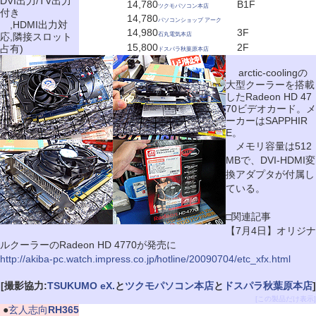
DVI出力/TV出力
14,780
B1F
ツクモパソコン本店
付き
14,780
パソコンショップ アーク
,HDMI出力対
14,980
3F
応,隣接スロット
石丸電気本店
15,800
2F
占有)
ドスパラ秋葉原本店
arctic-coolingの
大型クーラーを搭載
したRadeon HD 47
70ビデオカード。メ
ーカーはSAPPHIR
E。
メモリ容量は512
MBで、DVI-HDMI変
換アダプタが付属し
ている。
□関連記事
【7月4日】オリジナ
ルクーラーのRadeon HD 4770が発売に
http://akiba-pc.watch.impress.co.jp/hotline/20090704/etc_xfx.html
[撮影協力:
TSUKUMO eX.
と
ツクモパソコン本店
と
ドスパラ秋葉原本店
]
[この製品だけ表示]
|
●
玄人志向
RH365