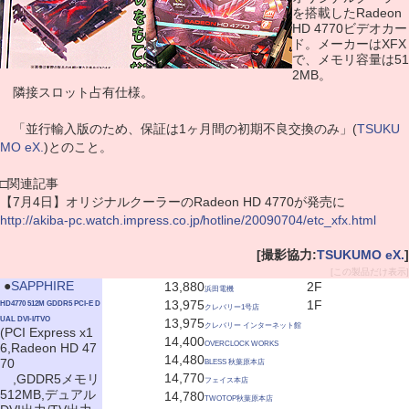
を搭載したRadeon
HD 4770ビデオカー
ド。メーカーはXFX
で、メモリ容量は51
2MB。
隣接スロット占有仕様。
「並行輸入版のため、保証は1ヶ月間の初期不良交換のみ」(
TSUKU
MO eX.
)とのこと。
□関連記事
【7月4日】オリジナルクーラーのRadeon HD 4770が発売に
http://akiba-pc.watch.impress.co.jp/hotline/20090704/etc_xfx.html
[撮影協力:
TSUKUMO eX.
]
[この製品だけ表示]
|
●
SAPPHIRE
13,880
2F
浜田電機
13,975
1F
HD4770 512M GDDR5 PCI-E D
クレバリー1号店
UAL DVI-I/TVO
13,975
クレバリー インターネット館
(PCI Express x1
14,400
OVERCLOCK WORKS
6,Radeon HD 47
14,480
70
BLESS 秋葉原本店
14,770
,GDDR5メモリ
フェイス本店
512MB,デュアル
14,780
TWOTOP秋葉原本店