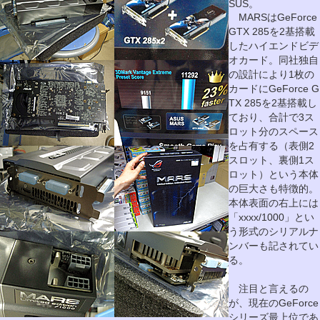
SUS。
MARSはGeForce
GTX 285を2基搭載
したハイエンドビデ
オカード。同社独自
の設計により1枚の
カードにGeForce G
TX 285を2基搭載し
ており、合計で3ス
ロット分のスペース
を占有する（表側2
スロット、裏側1ス
ロット）という本体
の巨大さも特徴的。
本体表面の右上には
「xxxx/1000」とい
う形式のシリアルナ
ンバーも記されてい
る。
注目と言えるの
が、現在のGeForce
シリーズ最上位であ