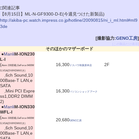
□関連記事
【8月15日】ML-N-GF9300-D-E(今週見つけた新製品)
http://akiba-pc.watch.impress.co.jp/hotline/20090815/ni_i_ml.html#ml9
3de
[撮影協力:
GENO工房
]
[この製品だけ表示]
そのほかのマザーボード
|
●
Manli
M-ION230
L-I
(
16,300
2F
Atom 230搭載,GeForce 9400M
ドスパラ秋葉原本店
G,VGA(DVI/HDMI付き)
,6ch Sound,10
00Base-T LAN,e
SATA
,Mini PCI Expre
16,300
パソコンショップ アーク
ss1,DDR2 DIMM
2)
|
●
Manli
M-ION330
WFL-I
(
Atom 330搭載,GeForce 9400M
20,680
GENO工房
G,VGA(DVI/HDMI付き)
,6ch Sound,10
00Base-T LAN,e
SATA