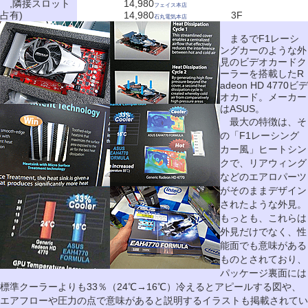
,隣接スロット
14,980
フェイス本店
占有)
14,980
3F
石丸電気本店
まるでF1レーシ
ングカーのような外
見のビデオカードク
ーラーを搭載したR
adeon HD 4770ビデ
オカード。メーカー
はASUS。
最大の特徴は、そ
の「F1レーシング
カー風」ヒートシン
クで、リアウィング
などのエアロパーツ
がそのままデザイン
されたような外見。
もっとも、これらは
外見だけでなく、性
能面でも意味がある
ものとされており、
パッケージ裏面には
標準クーラーよりも33％（24℃→16℃）冷えるとアピールする図や、
エアフローや圧力の点で意味があると説明するイラストも掲載されてい