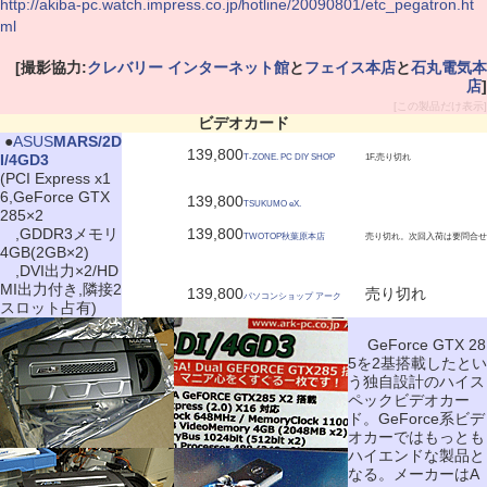
http://akiba-pc.watch.impress.co.jp/hotline/20090801/etc_pegatron.ht
ml
[撮影協力:
クレバリー インターネット館
と
フェイス本店
と
石丸電気本
店
]
[この製品だけ表示]
ビデオカード
|
●
ASUS
MARS/2D
139,800
I/4GD3
T-ZONE. PC DIY SHOP
1F,売り切れ
(PCI Express x1
6,GeForce GTX
139,800
TSUKUMO eX.
285×2
,GDDR3メモリ
139,800
TWOTOP秋葉原本店
売り切れ。次回入荷は要問合せ
4GB(2GB×2)
,DVI出力×2/HD
MI出力付き,隣接2
139,800
売り切れ
パソコンショップ アーク
スロット占有)
GeForce GTX 28
5を2基搭載したとい
う独自設計のハイス
ペックビデオカー
ド。GeForce系ビデ
オカーではもっとも
ハイエンドな製品と
なる。メーカーはA