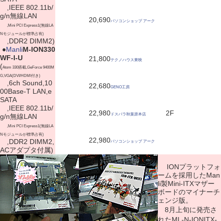
,IEEE 802.11b/
g/n無線LAN
20,690
パソコンショップ アーク
,Mini PCI Express1(無線LA
Nモジュールが標準占有)
,DDR2 DIMM2)
|
●
Manli
M-ION330
WF-I-U
21,800
テクノハウス東映
(
Atom 330搭載,GeForce 9400M
G,VGA(DVI/HDMI付き)
,6ch Sound,10
22,680
GENO工房
00Base-T LAN,e
SATA
,IEEE 802.11b/
22,980
2F
ドスパラ秋葉原本店
g/n無線LAN
,Mini PCI Express1(無線LA
Nモジュールが標準占有)
22,980
,DDR2 DIMM2,
パソコンショップ アーク
ACアダプタ付属)
IONプラットフォ
ームを採用したMan
li製Mini-ITXマザー
ボードのマイナーチ
ェンジ版。
8月上旬に発売さ
れたML-N-IONITX-