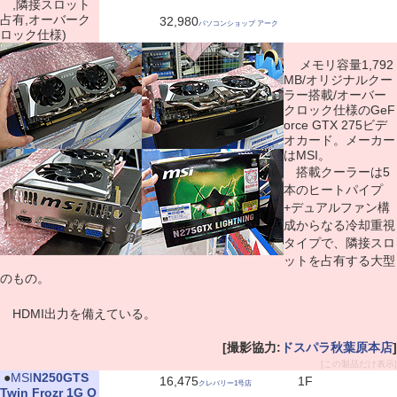
,隣接スロット
占有,オーバーク
32,980
パソコンショップ アーク
ロック仕様)
メモリ容量1,792
MB/オリジナルクー
ラー搭載/オーバー
クロック仕様のGeF
orce GTX 275ビデ
オカード。メーカー
はMSI。
搭載クーラーは5
本のヒートパイプ
+デュアルファン構
成からなる冷却重視
タイプで、隣接スロ
ットを占有する大型
のもの。
HDMI出力を備えている。
[撮影協力:
ドスパラ秋葉原本店
]
[この製品だけ表示]
|
●
MSI
N250GTS
16,475
1F
クレバリー1号店
Twin Frozr 1G O