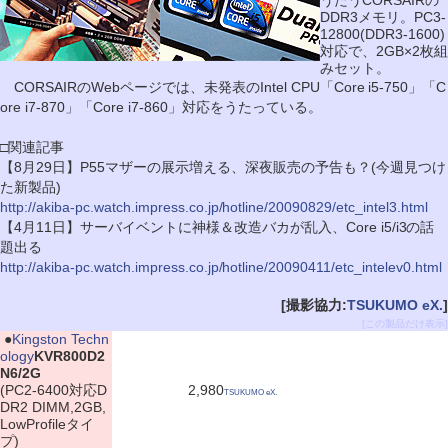
うたうCORSAIRの
DDR3メモリ。PC3-
12800(DDR3-1600)
対応で、2GB×2枚組
みセット。
CORSAIRのWebページでは、未発表のIntel CPU「Core i5-750」「C
ore i7-870」「Core i7-860」対応をうたっている。
□関連記事
【8月29日】P55マザーの展示増える、深夜販売の予告も？(今週見つけ
た新製品)
http://akiba-pc.watch.impress.co.jp/hotline/20090829/etc_intel3.html
【4月11日】サーバイベントに神様＆改造バカが乱入、Core i5/i3の話
題出る
http://akiba-pc.watch.impress.co.jp/hotline/20090411/etc_intelev0.html
[撮影協力:
TSUKUMO eX.
]
[この製品だけ表示]
|
●
Kingston Techn
ology
KVR800D2
N6/2G
(PC2-6400対応D
2,980
TSUKUMO eX.
DR2 DIMM,2GB,
LowProfileタイ
プ)