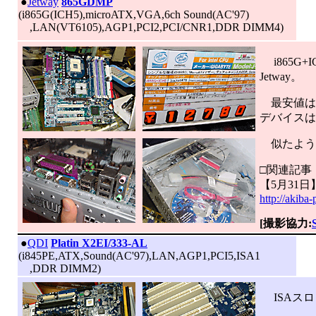
|
●
Jetway
865GDMP
(i865G(ICH5),microATX,VGA,6ch Sound(AC'97)
,LAN(VT6105),AGP1,PCI2,PCI/CNR1,DDR DIMM4)
i865G
Jetway。
最安値は1
デバイスはV
似たような
□関連記事
【5月31日
http://akiba
[撮影協力:
|
●
QDI
Platin X2EI/333-AL
(i845PE,ATX,Sound(AC'97),LAN,AGP1,PCI5,ISA1
,DDR DIMM2)
ISAスロ