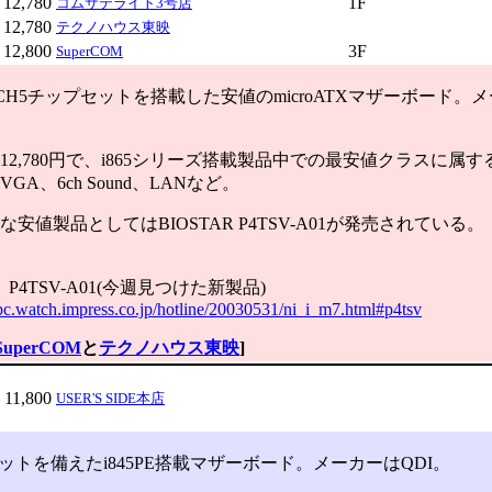
12,780
1F
コムサテライト3号店
12,780
テクノハウス東映
12,800
3F
SuperCOM
+ICH5チップセットを搭載した安値のmicroATXマザーボード。
2,780円で、i865シリーズ搭載製品中での最安値クラスに属
GA、6ch Sound、LANなど。
安値製品としてはBIOSTAR P4TSV-A01が発売されている。
】P4TSV-A01(今週見つけた新製品)
-pc.watch.impress.co.jp/hotline/20030531/ni_i_m7.html#p4tsv
SuperCOM
と
テクノハウス東映
]
11,800
USER'S SIDE本店
ットを備えたi845PE搭載マザーボード。メーカーはQDI。