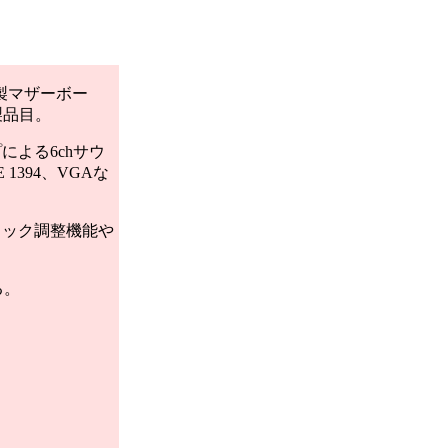
y製マザーボー
3製品目。
プによる6chサウ
E 1394、VGAな
ロック調整機能や
る。