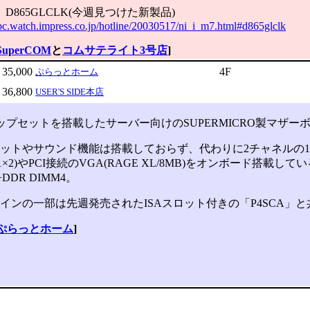
】D865GLCLK(今週見つけた新製品)
-pc.watch.impress.co.jp/hotline/20030517/ni_i_m7.html#d865glclk
SuperCOM
と
コムサテライト3号店
]
35,000
4F
ぷらっとホーム
36,800
USER'S SIDE本店
チップセットを搭載したサーバー向けのSUPERMICRO製マザー
ットやサウンド機能は搭載しておらず、代わりに2チャネルの1000
2571×2)やPCI接続のVGA(RAGE XL/8MB)をオンボード搭載
+DDR DIMM4。
ンの一部は先週発売されたISAスロット付きの「P4SCA」と
ぷらっとホーム
]