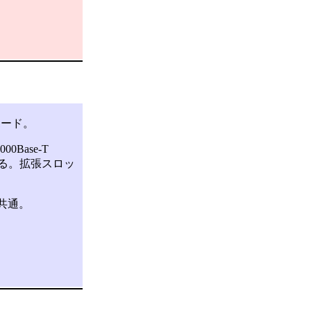
ボード。
Base-T
している。拡張スロッ
共通。