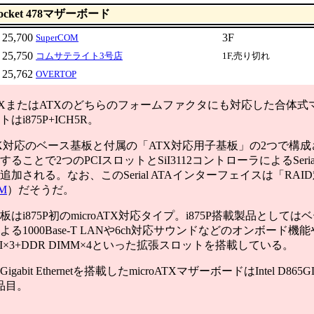
ocket 478マザーボード
25,700
3F
SuperCOM
25,750
コムサテライト3号店
1F,売り切れ
25,762
OVERTOP
ATXまたはATXのどちらのフォームファクタにも対応した合体
はi875P+ICH5R。
ATX対応のベース基板と付属の「ATX対応用子基板」の2つで構
ることで2つのPCIスロットとSiI3112コントローラによるSeria
追加される。なお、このSerial ATAインターフェイスは「RAI
OM
）だそうだ。
i875P初のmicroATX対応タイプ。i875P搭載製品として
よる1000Base-T LANや6ch対応サウンドなどのオンボード機能
PCI×3+DDR DIMM×4といった拡張スロットを搭載している。
abit Ethernetを搭載したmicroATXマザーボードはIntel D865GL
品目。