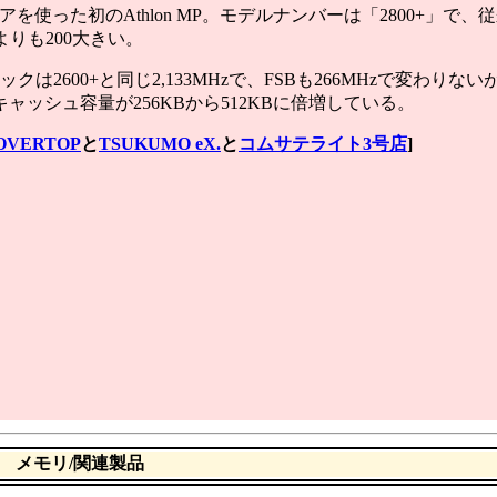
コアを使った初のAthlon MP。モデルナンバーは「2800+」で
」よりも200大きい。
は2600+と同じ2,133MHzで、FSBも266MHzで変わりな
キャッシュ容量が256KBから512KBに倍増している。
OVERTOP
と
TSUKUMO eX.
と
コムサテライト3号店
]
メモリ/関連製品