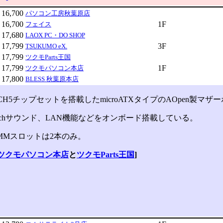
16,700
パソコン工房秋葉原店
16,700
1F
フェイス
17,680
LAOX PC・DO SHOP
17,799
3F
TSUKUMO eX.
17,799
ツクモParts王国
17,799
1F
ツクモパソコン本店
17,800
BLESS 秋葉原本店
ICH5チップセットを搭載したmicroATXタイプのAOpen製マザ
chサウンド、LAN機能などをオンボード搭載している。
IMMスロットは2本のみ。
ツクモパソコン本店
と
ツクモParts王国
]