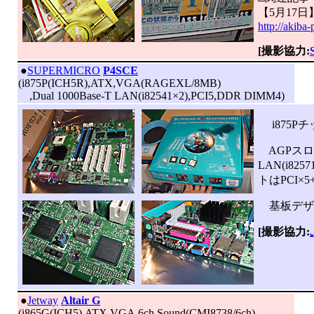
【5月17日
http://akiba
[撮影協力:
|
●
SUPERMICRO
P4SCE
(i875P(ICH5R),ATX,VGA(RAGEXL/8MB)
,Dual 1000Base-T LAN(i82541×2),PCI5,DDR DIMM4)
i875P
AGPスロ
LAN(i8
トはPCI×5
基板デザイ
[撮影協力:
|
●
Jetway
Altair G
(i865G(ICH5),ATX,VGA,6ch Sound(CMI8738/6ch)