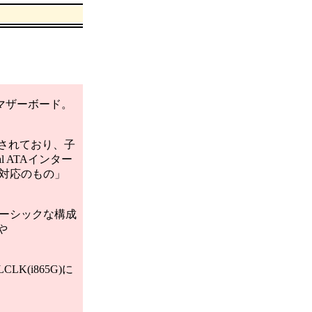
式マザーボード。
成されており、子
l ATAインター
D対応のもの」
はベーシックな構成
や
CLK(i865G)に