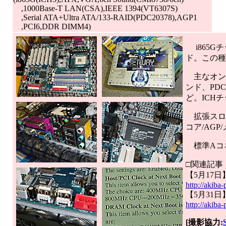
,1000Base-T LAN(CSA),IEEE 1394(VT6307S)
,Serial ATA+Ultra ATA/133-RAID(PDC20378),AGP1
,PCI6,DDR DIMM4)
i865G
ド。この種の製
主なオンボー
ンド、PDC20
ど。ICHチ
拡張スロッ
コア/AG
標準Aコネ
□関連記事
【5月17日
http://akib
【5月31日
http://akiba
[撮影協力: