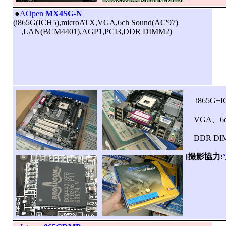
|
●
AOpen
MX4SG-N
(i865G(ICH5),microATX,VGA,6ch Sound(AC'97)
,LAN(BCM4401),AGP1,PCI3,DDR DIMM2)
i865G+
VGA、6
DDR D
[撮影協力: