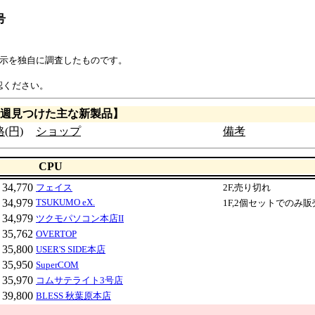
号
表示を独自に調査したものです。
認ください。
週見つけた主な新製品】
(円)
ショップ
備考
CPU
34,770
フェイス
2F,売り切れ
34,979
TSUKUMO eX.
1F,2個セットでのみ販
34,979
ツクモパソコン本店II
35,762
OVERTOP
35,800
USER'S SIDE本店
35,950
SuperCOM
35,970
コムサテライト3号店
39,800
BLESS 秋葉原本店