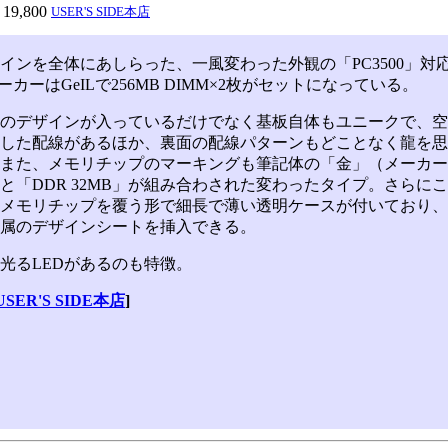
19,800
USER'S SIDE本店
ンを全体にあしらった、一風変わった外観の「PC3500」対応D
ーカーはGeILで256MB DIMM×2枚がセットになっている。
のデザインが入っているだけでなく基板自体もユニークで、空
した配線があるほか、裏面の配線パターンもどことなく龍を思
また、メモリチップのマーキングも筆記体の「金」（メーカー
と「DDR 32MB」が組み合わされた変わったタイプ。さらに
メモリチップを覆う形で細長で薄い透明ケースが付いており、
属のデザインシートを挿入できる。
るLEDがあるのも特徴。
USER'S SIDE本店
]