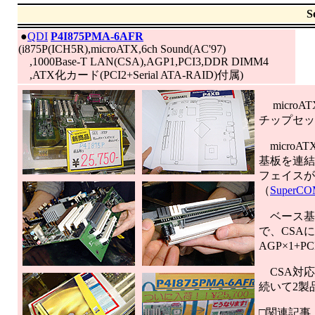
S
|
●
QDI
P4I875PMA-6AFR
(i875P(ICH5R),microATX,6ch Sound(AC'97)
,1000Base-T LAN(CSA),AGP1,PCI3,DDR DIMM4
,ATX化カード(PCI2+Serial ATA-RAID)付属)
micro
チップセット
micro
基板を連結す
フェイスが
（
SuperC
ベース基板は
で、CSAに
AGP×1+
CSA対応Gig
続いて2製
□関連記事