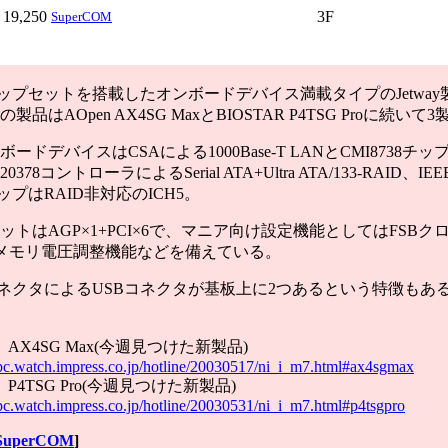
19,250
3F
SuperCOM
チップセットを搭載したオンボードデバイス満載タイプのJetwa
品はAOpen AX4SG MaxとBIOSTAR P4TSG Proに続いて
ドデバイスはCSAによる1000Base-T LANとCMI8738チッ
378コントローラによるSerial ATA+Ultra ATA/133-RAID、IEE
ップはRAID非対応のICH5。
トはAGP×1+PCI×6で、マニア向け設定機能としてはFSBク
P/メモリ電圧調整機能などを備えている。
クタによるUSBコネクタが基板上に2つあるという特徴もあ
】AX4SG Max(今週見つけた新製品)
a-pc.watch.impress.co.jp/hotline/20030517/ni_i_m7.html#ax4sgmax
】P4TSG Pro(今週見つけた新製品)
-pc.watch.impress.co.jp/hotline/20030531/ni_i_m7.html#p4tsgpro
SuperCOM
]