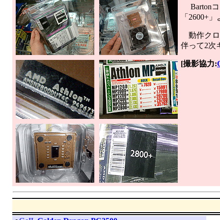
Barton
「2600+
動作クロック
伴って2次
[撮影協力: