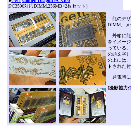
|
●
GeIL
Golden Dragon PC3500
(PC3500対応DIMM,256MB×2枚セット)
龍のデザイ
DIMM。メ
外箱に龍
をイメージ
っている。
の頭文字）
の上には、
トされた付
通電時に光
[撮影協力: