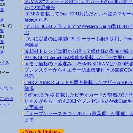
SUMA製“カノープス風”ビデオカードの展開が急
D]
たに2製品発売
1週
i815Eを搭載してDual CPU対応だという謎のマザ
展示される
2週
プレイ]
“たぶん30GBプラッタ？”のWestern Digital製HD
1週
ぶ
タ]
ついに定番の山洋製CPUクーラーも銅を採用、Penti
3週
新製品
メ]
冷却材トレンドは銅から銀へ？銀仕様の製品が続
1週
ATOK14とInternetDisk機能を搭載した「一太郎1
ックス
メモリ価格の下落進み、256MB SDRAMは9,000
プレクスターからもエラー防止機能付き16倍速CD-
連ペー
発売
CNRとAMRスロットを両方搭載したマザーがBIOS
ップリン
登場
GeForce2 Proを搭載したビデオカードが突然の2万
 Watch
じゃんがららーめん30日分プレゼントのWebCam
ススメ
ン実施中
「オープンソースまつり2001 in 秋葉原」が開催、
まで
- News & Update -