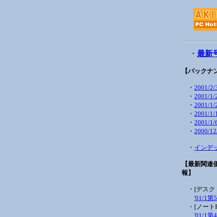
・
最新
【バックナ
・
2001/2/
・
2001/1/
・
2001/1/
・
2001/1/
・
2001/1/
・
2000/12
・
インデ
【最新関連
報】
・[デスクト
'01/1第
・[ノートP
'01/1第