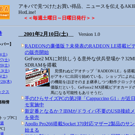
アキバで見つけたお買い得品、ニュースを伝えるAKIBA
HotLine!
＜＜毎週土曜日～日曜日発行＞＞
号
2001年2月10日(土)
Version 1.0
ンバー】
RADEONの廉価版？未発表のRADEON LE搭載
の販売開始
3(土)
GeForce2 MXに対抗しうる意外な伏兵登場か？32MB
27(土)
SDRAMを搭載
20(土)
13(土)
見慣れぬビデオチップ「RADEON LE」を搭
6(土)
がアキバに出回り始めている。ショップによれば、
/28(木)
の機能をほぼそのまま継承しつつ動作クロック
価版だという。GeForce2 MX搭載ビデオカー
ックス
馬になる可能性もありそうだ。
手のひらサイズPCの第2弾「Cappuccino G1」が
価格情
モ実施中
新定番となるか？IBMがドライバ不要のUSB接続
を発売
ップPC]
5週
Apollo Pro266搭載Socket 370対応マザー2製品の
C]
始まる
4週