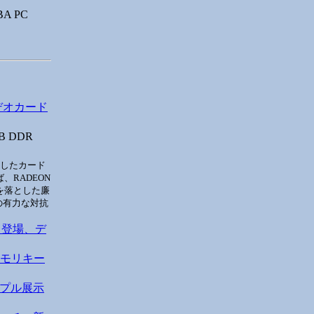
 PC
ビデオカード
 DDR
載したカード
RADEON
を落とした廉
ドの有力な対抗
近日登場、デ
メモリキー
サンプル展示