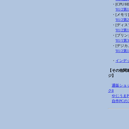
・[CPU/HD
'01/2第
・[メモリ]
'01/2第
・[ディス
'01/2第
・[プリン
'01/1第
・[デジカ
'01/2第
・
インデ
【その他関
ジ】
通販ショ
クβ
やじうまPC
自作PCの