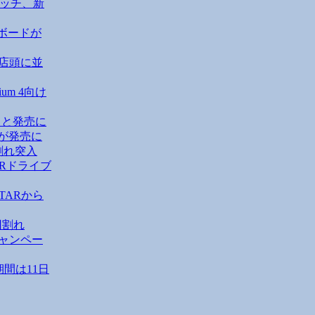
ピッチ、新
ーボードが
Dが店頭に並
um 4向け
々と発売に
1」が発売に
円割れ突入
Rドライブ
TARから
円割れ
キャンペー
期間は11日