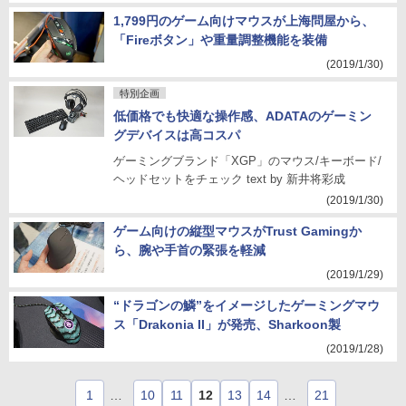
1,799円のゲーム向けマウスが上海問屋から、
「Fireボタン」や重量調整機能を装備
(2019/1/30)
特別企画
低価格でも快適な操作感、ADATAのゲーミン
グデバイスは高コスパ
ゲーミングブランド「XGP」のマウス/キーボード/
ヘッドセットをチェック text by 新井将彩成
(2019/1/30)
ゲーム向けの縦型マウスがTrust Gamingか
ら、腕や手首の緊張を軽減
(2019/1/29)
“ドラゴンの鱗”をイメージしたゲーミングマウ
ス「Drakonia II」が発売、Sharkoon製
(2019/1/28)
1
…
10
11
12
13
14
…
21