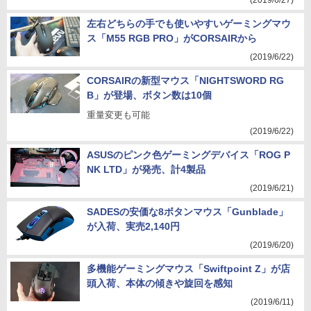
(2019/6/27)
左右どちらの手でも使いやすいゲーミングマウ
ス「M55 RGB PRO」がCORSAIRから
(2019/6/22)
CORSAIRの新型マウス「NIGHTSWORD RG
B」が登場、ボタン数は10個
重量変更も可能
(2019/6/22)
ASUSのピンク色ゲーミングデバイス「ROG P
NK LTD」が発売、計4製品
(2019/6/21)
SADESの安価な8ボタンマウス「Gunblade」
が入荷、実売2,140円
(2019/6/20)
多機能ゲーミングマウス「Swiftpoint Z」が店
頭入荷、本体の傾きや旋回を感知
(2019/6/11)