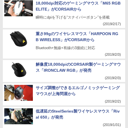
18,000dpi対応のゲーミングマウス「M65 RGB
ELITE」がCORSAIRから
瞬時にdpiを下げる“スナイパーボタン”を搭載
(2019/2/17)
重さ99gのワイヤレスマウス「HARPOON RG
B WIRELESS」がCORSAIRから
Bluetooth+無線+有線の3接続に対応
(2019/2/3)
解像度18,000dpiのCORSAIR製ゲーミングマウ
ス「IRONCLAW RGB」が発売
(2019/2/3)
サイズ調整ができるエルゴノミックゲーミング
マウスが上海問屋から
(2019/2/2)
低遅延のSteelSeries製ワイヤレスマウス「Riv
al 650」が発売
(2019/1/31)