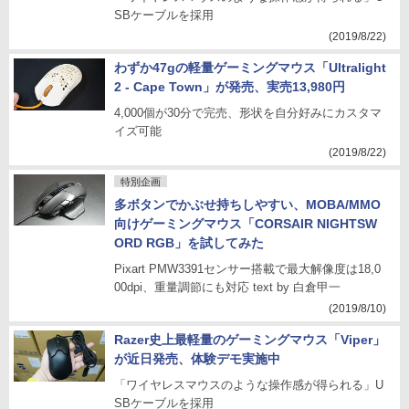
SBケーブルを採用
(2019/8/22)
わずか47gの軽量ゲーミングマウス「Ultralight
2 - Cape Town」が発売、実売13,980円
4,000個が30分で完売、形状を自分好みにカスタマ
イズ可能
(2019/8/22)
特別企画
多ボタンでかぶせ持ちしやすい、MOBA/MMO
向けゲーミングマウス「CORSAIR NIGHTSW
ORD RGB」を試してみた
Pixart PMW3391センサー搭載で最大解像度は18,0
00dpi、重量調節にも対応 text by 白倉甲一
(2019/8/10)
Razer史上最軽量のゲーミングマウス「Viper」
が近日発売、体験デモ実施中
「ワイヤレスマウスのような操作感が得られる」U
SBケーブルを採用