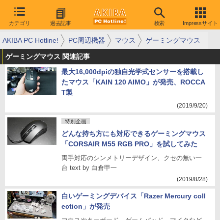
カテゴリ
過去記事
検索
Impressサイト
AKIBA PC Hotline!
PC周辺機器
マウス
ゲーミングマウス
ゲーミングマウス 関連記事
最大16,000dpiの独自光学式センサーを搭載し
たマウス「KAIN 120 AIMO」が発売、ROCCA
T製
(2019/9/20)
特別企画
どんな持ち方にも対応できるゲーミングマウス
「CORSAIR M55 RGB PRO」を試してみた
両手対応のシンメトリーデザイン、クセの無い一
台 text by 白倉甲一
(2019/8/28)
白いゲーミングデバイス「Razer Mercury coll
ection」が発売