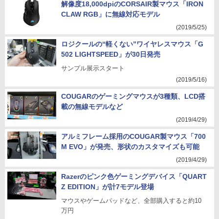
解像度18,000dpiのCORSAIR製マウス「IRON
CLAW RGB」に無線対応モデル
(2019/5/25)
ロジクールの“軽くない”ワイヤレスマウス「G
502 LIGHTSPEED」が30日発売
サンプル展示スタート
(2019/5/16)
COUGARのゲーミングマウスが3種類、LCD搭
載の無線モデルなど
(2019/4/29)
アルミフレーム採用のCOUGAR製マウス「700
M EVO」が発売、形状のカスタマイズも可能
(2019/4/29)
Razerのピンク色ゲーミングデバイス「QUART
Z EDITION」が計7モデル登場
マウスやゲームパッドなど、全部購入すると約10
万円