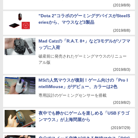
(2019/8/9)
"Dota 2"コラボのゲーミングデバイスがSteelS
eriesから、マウスなど3製品
(2019/8/8)
Mad Catzの「R.A.T. 8+」など3モデルがソフマ
ップに入荷
破産前に発売されたゲーミングマウスのリニュー
アル版
(2019/8/3)
MSの人気マウスが復刻！ゲーム向けの「Pro I
ntelliMouse」がデビュー、カラーは2色
専用設計のゲーミングセンサーを搭載
(2019/8/2)
夜中でも静かにゲームを楽しめる「USBドラゴ
ンマウス」が上海問屋から
(2019/7/29)