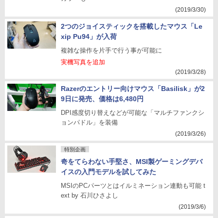
(2019/3/30)
2つのジョイスティックを搭載したマウス「Le
xip Pu94」が入荷
複雑な操作を片手で行う事が可能に
実機写真を追加
(2019/3/28)
Razerのエントリー向けマウス「Basilisk」が2
9日に発売、価格は6,480円
DPI感度切り替えなどが可能な「マルチファンクシ
ョンパドル」を装備
(2019/3/26)
特別企画
奇をてらわない手堅さ、MSI製ゲーミングデバ
イスの入門モデルを試してみた
MSIのPCパーツとはイルミネーション連動も可能 t
ext by 石川ひさよし
(2019/3/6)