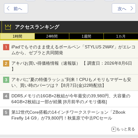
前へ
次へ
アクセスランキング
1時間
24時間
1週間
1カ月
iPadでもそのまま使えるボールペン「STYLUS 2WAY」がエレコ
ムから、ゼブラと共同開発
アキバお買い得価格情報（速報版） 【 調査日：2026年8月6日
】
アキバに“夏の特価ラッシュ”到来！CPUもメモリもマザーも安
い、買い時のパーツは？【8月7日(金)22時配信】
DDR5メモリの16GB×2枚組が今年最安の39,980円、大容量の
64GB×2枚組は一部が続騰 [8月前半のメモリ価格]
第12世代Core搭載の14インチワークステーション「ZBook
Firefly 14 G9」が79,800円！秋葉原で中古PCセール
もっと見る