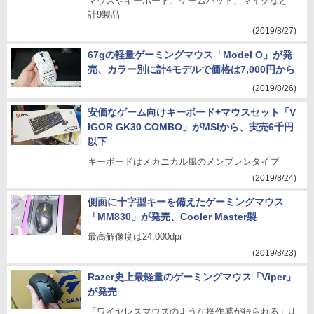
マウスやキーボード、ゲームパッド、マイクなど
計9製品
(2019/8/27)
67gの軽量ゲーミングマウス「Model O」が発
売、カラー別に計4モデルで価格は7,000円から
(2019/8/26)
安価なゲーム向けキーボード+マウスセット「V
IGOR GK30 COMBO」がMSIから、実売6千円
以下
キーボードはメカニカル風のメンブレンタイプ
(2019/8/24)
側面に十字型キーを備えたゲーミングマウス
「MM830」が発売、Cooler Master製
最高解像度は24,000dpi
(2019/8/23)
Razer史上最軽量のゲーミングマウス「Viper」
が発売
「ワイヤレスマウスのような操作感が得られる」U