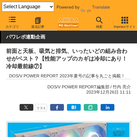
Powered by
Translate
AKIBA PC Hotline!
PCパーツ
PCケース
カテゴリ
過去記事
検索
Impressサイト
パワレポ連動企画
前面と天板、吸気と排気、いったいどの組み合わ
せがベスト？【性能アップのカギは冷却にあり！
冷却最前線⑦】
DOS/V POWER REPORT 2023年夏号の記事を丸ごと掲載！
DOS/V POWER REPORT編集部
竹内 亮介
2023年12月26日 11:11
リスト