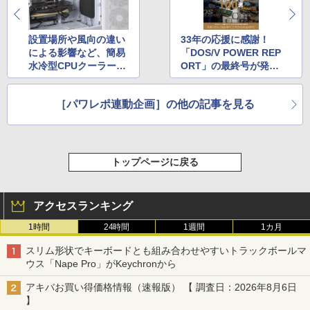
設置場所や風向の違い
33年の応援に感謝！
による影響など、簡易
「DOS/V POWER REP
水冷型CPUクーラーの
ORT」の最終号が発
『正しい使い方』と
売！総力特集「新旧パ
は？【性能アップのカ
ーツ100選」は厳選レ
［パワレポ連動企画］の他の記事を見る
ギは冷却にあり！冷却
コメンド製品をドドン
最前線⑥】
と発表＆PC自作史＆歴
代パーツ名鑑の豪華2
本立て!!!
トップページに戻る
アクセスランキング
1時間
24時間
1週間
1カ月
スリム形状でキーボードとも組み合わせやすいトラックボールマ
ウス「Nape Pro」がKeychronから
アキバお買い得価格情報（速報版） 【 調査日：2026年8月6日
】