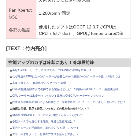
Fan Xpertの
1,200rpmで固定
設定
使用したソフトはOCCT 12.0.7でCPUは
各部の温度
CPU（Tctl/Tdie）、GPUはTemperatureの値
[TEXT：竹内亮介]
性能アップのカギは冷却にあり！冷却最前線
あなたのPC、しっかり冷やせてる！？PC内部の熱源を把握せよ！
なぜ最近のCPUには水冷クーラーが必要なのか？最強の水冷クーラーを見つけ出すには
真夏に備えろ！ 簡易水冷CPUクーラー10選
CPUの性能を限界まで発揮できる製品はどれだ！？簡易水冷CPUクーラー最強決定戦
CPUクーラーは水冷だけじゃない！真夏の空冷CPUクーラーセレクション
設置場所や風向の違いによる影響など、簡易水冷型CPUクーラーの『正しい使い方』とは？
前面と天板、吸気と排気、いったいどの組み合わせがベスト？
簡易水冷型CPUクーラーだとVRMは冷える？冷えない？
小型ケースでも進む水冷対応、最適な設置方法は？
電力チューンの手綱捌きで暴れるCPUを乗りこなせ！
マザーや水冷クーラー付属のアプリを活用してみよう