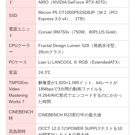
ド
AIRO（NVIDIA GeForce RTX 4070）
Micron P5 CT1000P5SSD8JP［M.2（PCI
SSD
Express 3.0 x4）、1TB］
電源ユニッ
Corsair RM750x（750W、80PLUS Gold）
ト
CPUクーラ
Fractal Design Lumen S28（簡易水冷型、
ー
28cmクラス）
PCケース
Lian Li LANCOOL Ⅲ RGB（ExtendedATX）
室温
24.3℃
TMPGEnc
解像度が1,920×1,080ドット、bitレートが
Video
18Mbpsで3分間の動画ファイルを、
Mastering
H.264/AVC形式でエンコードするのにかかっ
Works 7
た時間
CINEBENCH
CINEBENCH R23実行中の最大値
時
OCCT 12.0.7のPOWER SUPPLYテストを10
高負荷時
分間実行したときの最大値