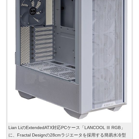
Lian LiのExtendedATX対応PCケース「LANCOOL Ⅲ RGB」
に、Fractal Designの28cmラジエータを採用する簡易水冷型