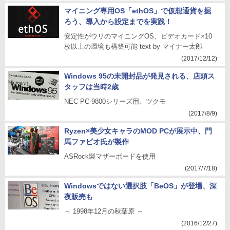
マイニング専用OS「ethOS」で仮想通貨を掘
ろう、導入から設定までを実践！
安定性がウリのマイニングOS、ビデオカード×10
枚以上の環境も構築可能 text by マイナー太郎
(2017/12/12)
Windows 95の未開封品が発見される、店頭ス
タッフは当時2歳
NEC PC-9800シリーズ用、ツクモ
(2017/8/9)
Ryzen×美少女キャラのMOD PCが展示中、門
馬ファビオ氏が製作
ASRock製マザーボードを使用
(2017/7/18)
Windowsではない選択肢「BeOS」が登場、深
夜販売も
～ 1998年12月の秋葉原 ～
(2016/12/27)