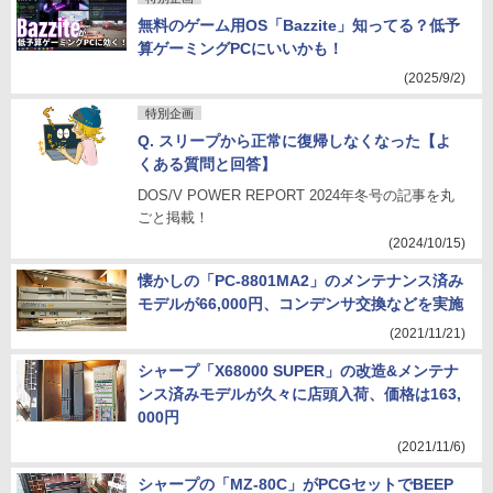
無料のゲーム用OS「Bazzite」知ってる？低予
算ゲーミングPCにいいかも！
(2025/9/2)
特別企画
Q. スリープから正常に復帰しなくなった【よ
くある質問と回答】
DOS/V POWER REPORT 2024年冬号の記事を丸
ごと掲載！
(2024/10/15)
懐かしの「PC-8801MA2」のメンテナンス済み
モデルが66,000円、コンデンサ交換などを実施
(2021/11/21)
シャープ「X68000 SUPER」の改造&メンテナ
ンス済みモデルが久々に店頭入荷、価格は163,
000円
(2021/11/6)
シャープの「MZ-80C」がPCGセットでBEEP