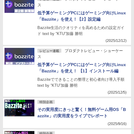
ス
低予算ゲーミングPCにはゲーミング向けLinux
「Bazzite」を使え！【2】設定編
Bazzite生活のクオリティを高めるための設定ガイ
ド text by “KTU”加藤 勝明
(2025/12/12)
プロダクトレビュー・ショーケー
レビュー連載
ス
低予算ゲーミングPCにはゲーミング向けLinux
「Bazzite」を使え！ 【1】インストール編
Bazziteでできることの整理と初心者向け導入手順
text by “KTU”加藤 勝明
(2025/12/5)
特別企画
その実用度にきっと驚く！無料ゲーム用OS「B
azzite」の実用度をライブでレポート
(2025/9/16)
特別企画