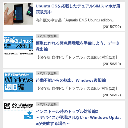
Ubuntu OSを搭載したデュアルSIMスマホが店
頭販売中
海外版の中古品「Aquaris E4.5 Ubuntu edition」
(2015/7/22)
パワレポ連動
簡単に作れる緊急用環境を準備しよう、データ
救出編
【保存版 自作PC「トラブル」の原因と対策(13)】
(2015/6/19)
パワレポ連動
起動不能からの脱出、Windows復旧編
【保存版 自作PC「トラブル」の原因と対策(12)】
(2015/6/17)
パワレポ連動
インストール時のトラブル対策編2
～デバイスが認識されない or Windows Updat
eが失敗する場合～