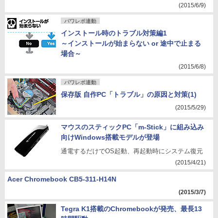
(2015/6/9)
パワレポ連動
インストール時のトラブル対策編1
～インストールが始まらない or 途中で止まる
場合～
(2015/6/8)
パワレポ連動
保存版 自作PC「トラブル」の原因と対策(1)
(2015/5/29)
マウスのスティックPC「m-Stick」に組み込み
向けWindows搭載モデルが登場
通電するだけでOS起動、再起動時にシステム復元
(2015/4/21)
Acer Chromebook CB5-311-H14N
(2015/3/7)
Tegra K1搭載のChromebookが発売、最長13