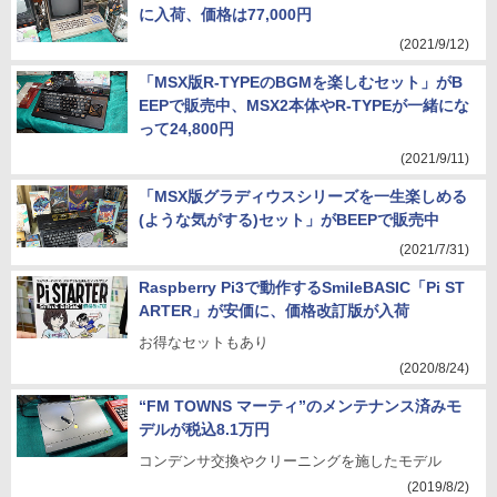
に入荷、価格は77,000円
(2021/9/12)
「MSX版R-TYPEのBGMを楽しむセット」がB
EEPで販売中、MSX2本体やR-TYPEが一緒にな
って24,800円
(2021/9/11)
「MSX版グラディウスシリーズを一生楽しめる
(ような気がする)セット」がBEEPで販売中
(2021/7/31)
Raspberry Pi3で動作するSmileBASIC「Pi ST
ARTER」が安価に、価格改訂版が入荷
お得なセットもあり
(2020/8/24)
“FM TOWNS マーティ”のメンテナンス済みモ
デルが税込8.1万円
コンデンサ交換やクリーニングを施したモデル
(2019/8/2)