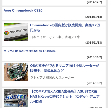
(2014/12/7)
Acer Chromebook C720
(2014/11/14)
Chromebookの国内版が販売開始、実売3.2万
円から
日本エイサーとデル製、店頭デモ中
(2014/11/13)
MikroTik RouterBOARD RB450G
(2014/10/2)
OSの変更ができるマニア向け小型ルーターが
販売中、基板単体など
ラトビア共和国の人気メーカー
(2014/10/2)
【COMPUTEX AKIBA出張所】ASUSTOR編
NASもXeonな時代？しかも（なぜか）デュア
ルHDMI