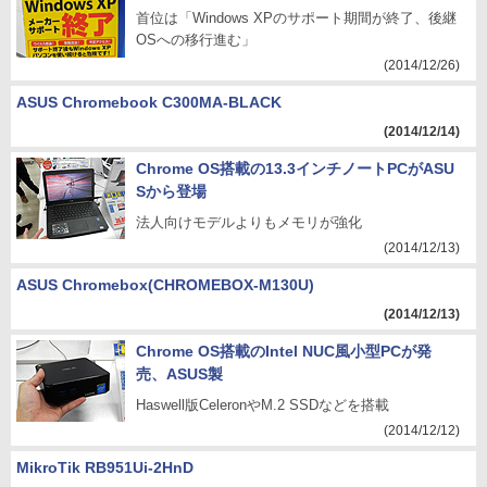
首位は「Windows XPのサポート期間が終了、後継
OSへの移行進む」
(2014/12/26)
ASUS Chromebook C300MA-BLACK
(2014/12/14)
Chrome OS搭載の13.3インチノートPCがASU
Sから登場
法人向けモデルよりもメモリが強化
(2014/12/13)
ASUS Chromebox(CHROMEBOX-M130U)
(2014/12/13)
Chrome OS搭載のIntel NUC風小型PCが発
売、ASUS製
Haswell版CeleronやM.2 SSDなどを搭載
(2014/12/12)
MikroTik RB951Ui-2HnD