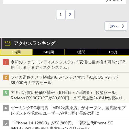
(2014/6/9)
1
2
次へ
アクセスランキング
1時間
24時間
1週間
1カ月
令和のファミコンディスクシステム？安価に書き換え可能なGB
用「しましまディスクシステム」
ライカ監修カメラ搭載の6.5インチスマホ「AQUOS R9」が
39,000円！中古セール
アキバお買い得価格情報（8月6日～7日調査） お盆セール、
Radeon RX 9070 XTが89,800円、水平周波数24.8kHz対応の17
型モニターが9,801円、暑さ指数連動セール ほか
ゲーミングPC専門店「MDL秋葉原店」がオープン、開店記念プ
レゼントを求めるユーザーが押し寄せ長蛇の列に
「iPhone 14 128GB」が58,880円、「第2世代iPhone SE
64GB」が18,880円！中古Bランク品セール