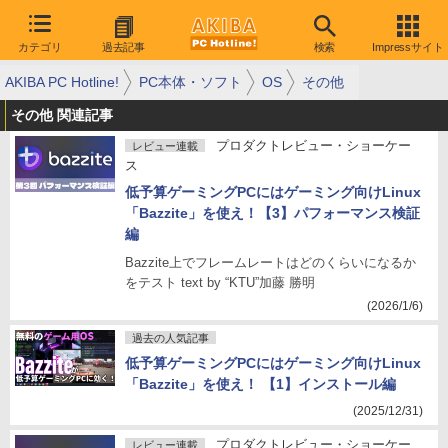
カテゴリ
過去記事
検索
Impressサイト
AKIBA PC Hotline!
PC本体・ソフト
OS
その他
その他 関連記事
プロダクトレビュー・ショーケー
レビュー連載
ス
低予算ゲーミングPCにはゲーミング向けLinux
「Bazzite」を使え！【3】パフォーマンス検証
編
Bazzite上でフレームレートはどのくらいになるか
をテスト text by “KTU”加藤 勝明
(2026/1/6)
過去の人気記事
低予算ゲーミングPCにはゲーミング向けLinux
「Bazzite」を使え！ 【1】インストール編
(2025/12/31)
プロダクトレビュー・ショーケー
レビュー連載