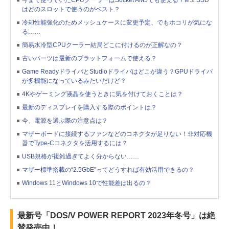
はどのスロットで使うのがベスト？
冷却性能強化のためメッシュケースに変更予定、でもホコリが気にな
る……
簡易水冷型CPUクーラー結局どこに付けるのが正解なの？
古いパーツは最新のプラットフォームで使える？
Game ReadyドライバとStudioドライバはどこが違う？GPUドライバ
が多機能になっているみたいだけど？
4Kやゲーミング液晶を使うときに気を付けておくことは？
最新のディスプレイを購入する際のポイントは？
今、電源を選ぶ際の注意点は？
マザーボードに接続するファンなどのコネクタが足りない！非対応機
器でType-Cコネクタを活用するには？
USB規格が複雑過ぎてよく分からない……
マザー標準搭載の“2.5GbE”ってどうすれば有効活用できるの？
Windows 11とWindows 10で性能差は出るの？
最新号「DOS/V POWER REPORT 2023年冬号」は絶
賛発売中！