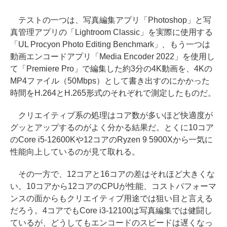
テストの一つは、写真編集アプリ「Photoshop」と写
真管理アプリの「Lightroom Classic」を実際に使用する
「UL Procyon Photo Editing Benchmark」、もう一つは
動画エンコードアプリ「Media Encoder 2022」を使用し
て「Premiere Pro」で編集した約3分の4K動画を、4Kの
MP4ファイル（50Mbps）として書き出すのにかかった
時間をH.264とH.265形式のそれぞれで測定したものだ。
クリエイティブ系の処理はコア数が多いほど快適度が
グッとアップするのがよく分かる結果だ。とくに10コア
のCore i5-12600Kや12コアのRyzen 9 5900Xから一気に
性能向上しているのが見て取れる。
その一方で、12コアと16コアの差はそれほど大きくな
い。10コアから12コアのCPUが性能、コストパフォーマ
ンスの面からもクリエイティブ用途では狙い目と言える
だろう。4コアでもCore i3-12100は写真編集では健闘し
ているが、どうしてもエンコードのスピードは遅くなっ