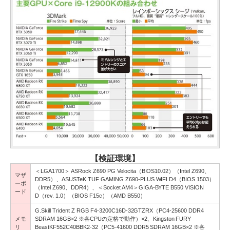
【検証環境】
＜LGA1700＞ ASRock Z690 PG Velocita（BIOS10.02）（Intel Z690、
マザ
DDR5）、ASUSTeK TUF GAMING Z690-PLUS WIFI D4（BIOS 1503）
ーボ
（Intel Z690、DDR4）、＜Socket AM4＞GIGA-BYTE B550 VISION
ード
D（rev. 1.0）（BIOS F15c）（AMD B550）
G.Skill Trident Z RGB F4-3200C16D-32GTZRX（PC4-25600 DDR4
メモ
SDRAM 16GB×2 ※各CPUの定格で動作）×2、Kingston FURY
リ
BeastKF552C40BBK2-32（PC5-41600 DDR5 SDRAM 16GB×2 ※各