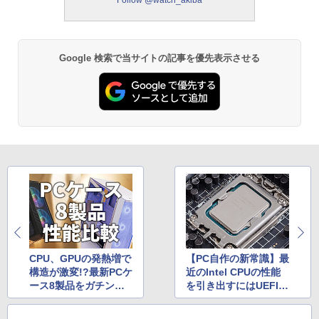
Google 検索で当サイトの記事を優先表示させる
CPU、GPUの発熱増で
【PC自作の新常識】最
構造が激変!?最新PCケ
近のIntel CPUの性能
ース8製品をガチンコ
を引き出すにはUEFIの
比較！
設定が必要？