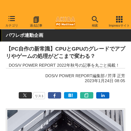
AKIBA PC Hotline!
PCパーツ
CPU
Intel
カテゴリ
過去記事
検索
Impressサイト
パワレポ連動企画
【PC自作の新常識】CPUとGPUのグレードでアプ
リやゲームの処理がどこまで変わる？
DOS/V POWER REPORT 2022年秋号の記事を丸ごと掲載！
DOS/V POWER REPORT編集部
芹澤 正芳
2023年1月24日 08:05
リスト