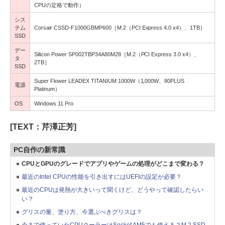
CPUの定格で動作）
シス
テム
Corsair CSSD-F1000GBMP600［M.2（PCI Express 4.0 x4）、1TB］
SSD
デー
Silicon Power SP002TBP34A80M28［M.2（PCI Express 3.0 x4）、
タ
2TB］
SSD
Super Flower LEADEX TITANIUM 1000W（1,000W、80PLUS
電源
Platinum）
OS
Windows 11 Pro
[TEXT：芹澤正芳]
PC自作の新常識
CPUとGPUのグレードでアプリやゲームの処理がどこまで変わる？
最近のIntel CPUの性能を引き出すにはUEFIの設定が必要？
最近のCPUは発熱が大きいって聞くけど、どうやって確認したらい
い？
グリスの量、塗り方、今選ぶべきグリスは？
今まで使っていたCPUクーラーはSocket AM5でも使える？M.2 SSD