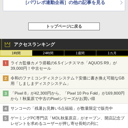
［パワレポ連動企画］の他の記事を見る
トップページに戻る
アクセスランキング
1時間
24時間
1週間
1カ月
ライカ監修カメラ搭載の6.5インチスマホ「AQUOS R9」が
39,000円！中古セール
令和のファミコンディスクシステム？安価に書き換え可能なGB
用「しましまディスクシステム」
「Pixel 8」が42,300円から、「Pixel 10 Pro Fold」が169,800円
から！秋葉原で中古のPixelシリーズがお買い得
サンコーの「残暑お見舞い5点福箱」が数量限定で販売中
ゲーミングPC専門店「MDL秋葉原店」がオープン、開店記念プ
レゼントを求めるユーザーが押し寄せ長蛇の列に