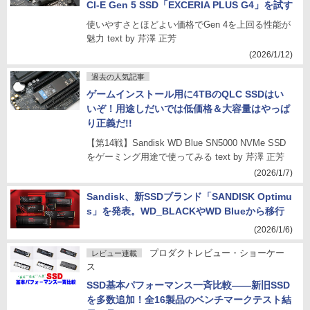
CI-E Gen 5 SSD「EXCERIA PLUS G4」を試す
使いやすさとほどよい価格でGen 4を上回る性能が
魅力 text by 芹澤 正芳
(2026/1/12)
過去の人気記事
ゲームインストール用に4TBのQLC SSDはい
いぞ！用途しだいでは低価格＆大容量はやっぱ
り正義だ!!
【第14戦】Sandisk WD Blue SN5000 NVMe SSD
をゲーミング用途で使ってみる text by 芹澤 正芳
(2026/1/7)
Sandisk、新SSDブランド「SANDISK Optimu
s」を発表。WD_BLACKやWD Blueから移行
(2026/1/6)
プロダクトレビュー・ショーケー
レビュー連載
ス
SSD基本パフォーマンス一斉比較――新旧SSD
を多数追加！全16製品のベンチマークテスト結