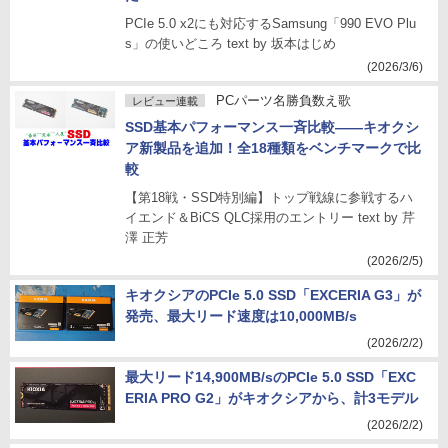
PCIe 5.0 x2にも対応するSamsung「990 EVO Plu
s」の使いどころ text by 坂本はじめ
(2026/3/6)
PCパーツ名勝負数え歌
レビュー連載
SSD基本パフォーマンス一斉比較――キオクシ
ア新製品を追加！全18種類をベンチマークで比
較
【第18戦・SSD特別編】トップ戦線に参戦するハ
イエンド＆BiCS QLC採用のエントリー text by 芹
澤 正芳
(2026/2/5)
キオクシアのPCIe 5.0 SSD「EXCERIA G3」が
発売、最大リード速度は10,000MB/s
(2026/2/2)
最大リード14,900MB/sのPCIe 5.0 SSD「EXC
ERIA PRO G2」がキオクシアから、計3モデル
(2026/2/2)