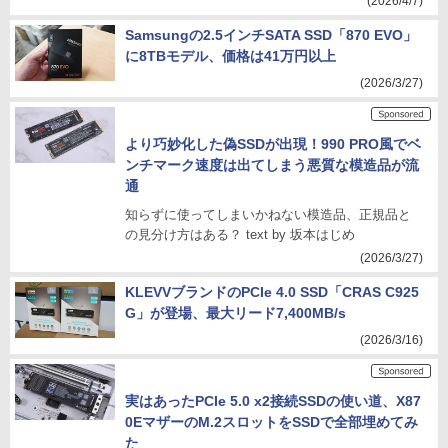
(2026/4/7)
Samsungの2.5インチSATA SSD「870 EVO」
に8TBモデル、価格は41万円以上
(2026/3/27)
より巧妙化した偽SSDが出現！990 PRO風でベ
ンチマーク速度は出てしまう悪質な模造品が流
通
知らずに使ってしまいかねない模造品、正規品と
の見分け方はある？ text by 坂本はじめ
(2026/3/27)
KLEVVブランドのPCIe 4.0 SSD「CRAS C925
G」が登場、最大リード7,400MB/s
(2026/3/16)
実はあったPCIe 5.0 x2接続SSDの使い道、X87
0EマザーのM.2スロットをSSDで全部埋めてみ
た