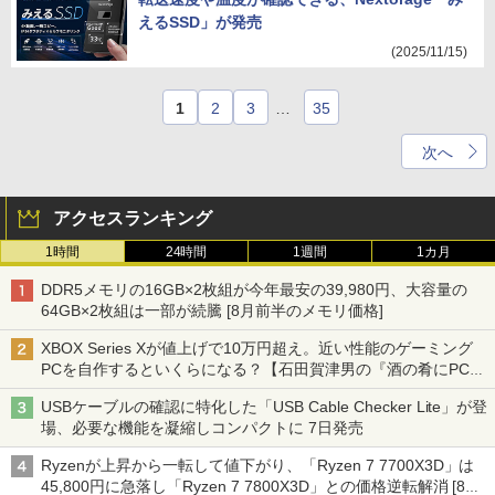
えるSSD」が発売
(2025/11/15)
1
2
3
…
35
次へ
アクセスランキング
1時間
24時間
1週間
1カ月
DDR5メモリの16GB×2枚組が今年最安の39,980円、大容量の
64GB×2枚組は一部が続騰 [8月前半のメモリ価格]
XBOX Series Xが値上げで10万円超え。近い性能のゲーミング
PCを自作するといくらになる？【石田賀津男の『酒の肴にPCゲ
ーム』】
USBケーブルの確認に特化した「USB Cable Checker Lite」が登
場、必要な機能を凝縮しコンパクトに 7日発売
Ryzenが上昇から一転して値下がり、「Ryzen 7 7700X3D」は
45,800円に急落し「Ryzen 7 7800X3D」との価格逆転解消 [8月