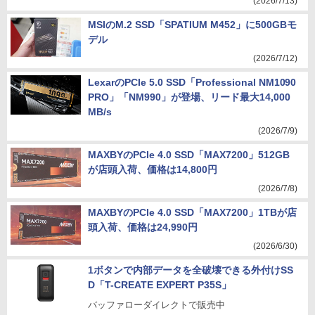
(2026/7/13)
MSIのM.2 SSD「SPATIUM M452」に500GBモ
デル
(2026/7/12)
LexarのPCIe 5.0 SSD「Professional NM1090
PRO」「NM990」が登場、リード最大14,000
MB/s
(2026/7/9)
MAXBYのPCIe 4.0 SSD「MAX7200」512GB
が店頭入荷、価格は14,800円
(2026/7/8)
MAXBYのPCIe 4.0 SSD「MAX7200」1TBが店
頭入荷、価格は24,990円
(2026/6/30)
1ボタンで内部データを全破壊できる外付けSS
D「T-CREATE EXPERT P35S」
バッファローダイレクトで販売中