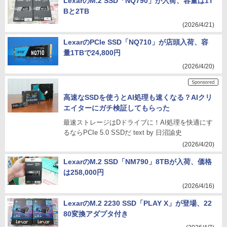
LexarのM.2 SSD「NQ790」が入荷、容量は1T
Bと2TB
(2026/4/21)
LexarのPCIe SSD「NQ710」が店頭入荷、容
量1TBで24,800円
(2026/4/20)
高速なSSDを使うとAI処理も速くなる？AIクリ
エイターにガチ検証してもらった
最速ストレージはDドライブに！AI処理を快適にす
るならPCIe 5.0 SSDだ text by 日沼諭史
(2026/4/20)
LexarのM.2 SSD「NM790」8TBが入荷、価格
は258,000円
(2026/4/16)
LexarのM.2 2230 SSD「PLAY X」が登場、22
80変換アダプタ付き