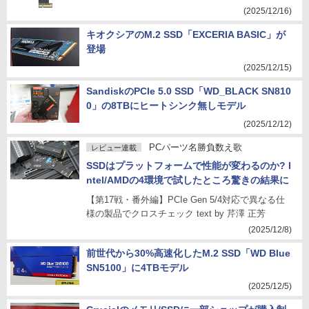
(2025/12/16)
キオクシアのM.2 SSD「EXCERIA BASIC」が
登場
(2025/12/15)
SandiskのPCIe 5.0 SSD「WD_BLACK SN810
0」の8TBにヒートシンク無しモデル
(2025/12/12)
PCパーツ名勝負数え歌
レビュー連載
SSDはプラットフォームで性能が変わるのか? I
ntel/AMDの4環境で試したところ驚きの結果に
【第17戦・番外編】PCIe Gen 5/4対応で異なる仕
様の製品でクロスチェック text by 芹澤 正芳
(2025/12/8)
前世代から30%高速化したM.2 SSD「WD Blue
SN5100」に4TBモデル
(2025/12/5)