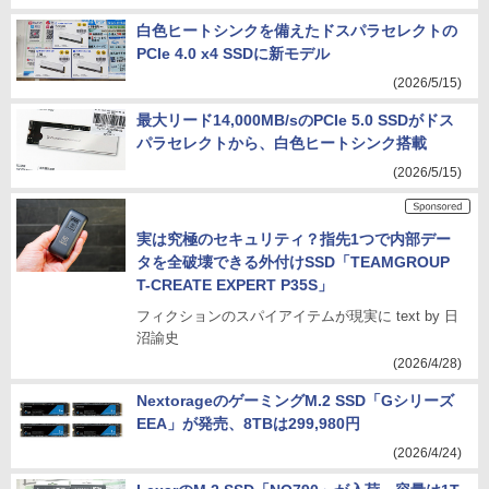
白色ヒートシンクを備えたドスパラセレクトの
PCIe 4.0 x4 SSDに新モデル
(2026/5/15)
最大リード14,000MB/sのPCIe 5.0 SSDがドス
パラセレクトから、白色ヒートシンク搭載
(2026/5/15)
実は究極のセキュリティ？指先1つで内部デー
タを全破壊できる外付けSSD「TEAMGROUP
T-CREATE EXPERT P35S」
フィクションのスパイアイテムが現実に text by 日
沼諭史
(2026/4/28)
NextorageのゲーミングM.2 SSD「Gシリーズ
EEA」が発売、8TBは299,980円
(2026/4/24)