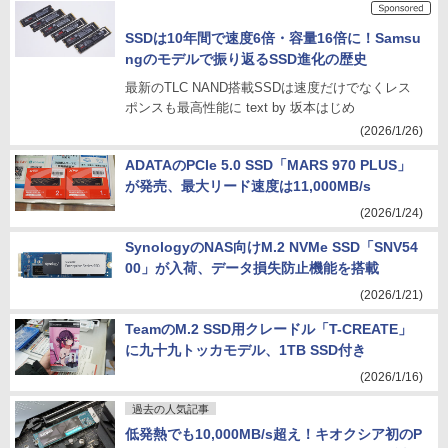
SSDは10年間で速度6倍・容量16倍に！Samsu
ngのモデルで振り返るSSD進化の歴史
最新のTLC NAND搭載SSDは速度だけでなくレス
ポンスも最高性能に text by 坂本はじめ
(2026/1/26)
ADATAのPCIe 5.0 SSD「MARS 970 PLUS」
が発売、最大リード速度は11,000MB/s
(2026/1/24)
SynologyのNAS向けM.2 NVMe SSD「SNV54
00」が入荷、データ損失防止機能を搭載
(2026/1/21)
TeamのM.2 SSD用クレードル「T-CREATE」
に九十九トッカモデル、1TB SSD付き
(2026/1/16)
過去の人気記事
低発熱でも10,000MB/s超え！キオクシア初のP