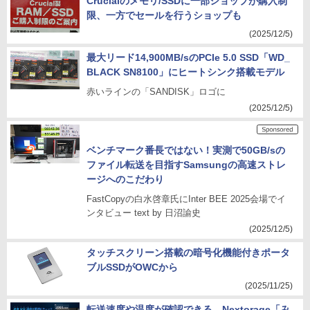
Crucialのメモリ/SSDに一部ショップが購入制
限、一方でセールを行うショップも
(2025/12/5)
最大リード14,900MB/sのPCIe 5.0 SSD「WD_
BLACK SN8100」にヒートシンク搭載モデル
赤いラインの「SANDISK」ロゴに
(2025/12/5)
ベンチマーク番長ではない！実測で50GB/sの
ファイル転送を目指すSamsungの高速ストレ
ージへのこだわり
FastCopyの白水啓章氏にInter BEE 2025会場でイ
ンタビュー text by 日沼諭史
(2025/12/5)
タッチスクリーン搭載の暗号化機能付きポータ
ブルSSDがOWCから
(2025/11/25)
転送速度や温度が確認できる、Nextorage「み