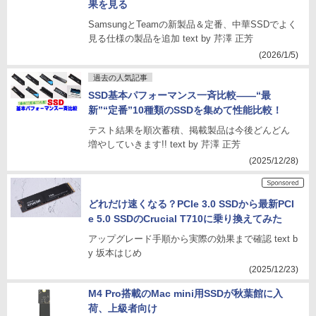
果を見る
SamsungとTeamの新製品＆定番、中華SSDでよく
見る仕様の製品を追加 text by 芹澤 正芳
(2026/1/5)
過去の人気記事
SSD基本パフォーマンス一斉比較――“最
新”“定番”10種類のSSDを集めて性能比較！
テスト結果を順次蓄積、掲載製品は今後どんどん
増やしていきます!! text by 芹澤 正芳
(2025/12/28)
どれだけ速くなる？PCIe 3.0 SSDから最新PCI
e 5.0 SSDのCrucial T710に乗り換えてみた
アップグレード手順から実際の効果まで確認 text b
y 坂本はじめ
(2025/12/23)
M4 Pro搭載のMac mini用SSDが秋葉館に入
荷、上級者向け