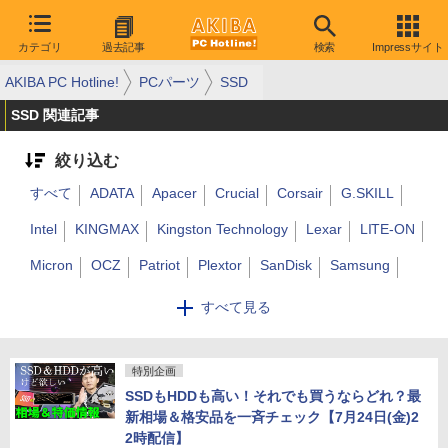
カテゴリ
過去記事
検索
Impressサイト
AKIBA PC Hotline!
PCパーツ
SSD
SSD 関連記事
絞り込む
すべて
ADATA
Apacer
Crucial
Corsair
G.SKILL
Intel
KINGMAX
Kingston Technology
Lexar
LITE-ON
Micron
OCZ
Patriot
Plextor
SanDisk
Samsung
Seagate
SiliconPower
SK hynix
Super Talent
Team
すべて見る
Transcend
アイ・オー・データ機器
HGST
CFD販売
東芝
バッファロー
特別企画
その他
Western Digital
SSDもHDDも高い！それでも買うならどれ？最
ESSENCORE
GIGABYTE
キオクシア
MSI
Nextorage
新相場＆格安品を一斉チェック【7月24日(金)2
2時配信】