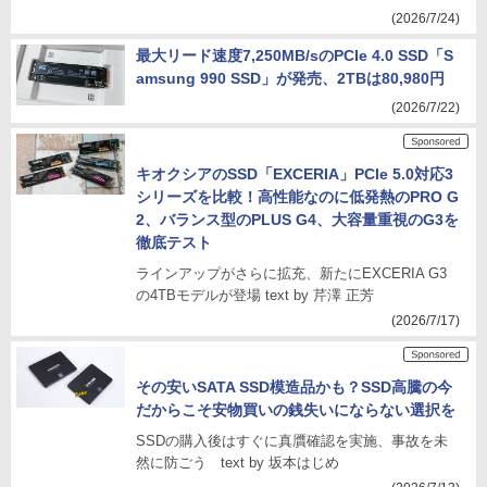
(2026/7/24)
最大リード速度7,250MB/sのPCIe 4.0 SSD「S
amsung 990 SSD」が発売、2TBは80,980円
(2026/7/22)
キオクシアのSSD「EXCERIA」PCIe 5.0対応3
シリーズを比較！高性能なのに低発熱のPRO G
2、バランス型のPLUS G4、大容量重視のG3を
徹底テスト
ラインアップがさらに拡充、新たにEXCERIA G3
の4TBモデルが登場 text by 芹澤 正芳
(2026/7/17)
その安いSATA SSD模造品かも？SSD高騰の今
だからこそ安物買いの銭失いにならない選択を
SSDの購入後はすぐに真贋確認を実施、事故を未
然に防ごう text by 坂本はじめ