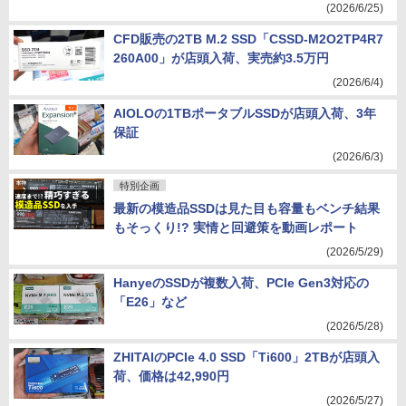
(2026/6/25)
CFD販売の2TB M.2 SSD「CSSD-M2O2TP4R7
260A00」が店頭入荷、実売約3.5万円
(2026/6/4)
AIOLOの1TBポータブルSSDが店頭入荷、3年
保証
(2026/6/3)
特別企画
最新の模造品SSDは見た目も容量もベンチ結果
もそっくり!? 実情と回避策を動画レポート
(2026/5/29)
HanyeのSSDが複数入荷、PCIe Gen3対応の
「E26」など
(2026/5/28)
ZHITAIのPCIe 4.0 SSD「Ti600」2TBが店頭入
荷、価格は42,990円
(2026/5/27)