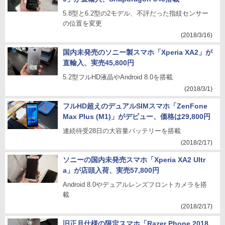
5.8型と6.2型の2モデル、不評だった指紋センサー
の位置を変更
(2018/3/16)
国内未発売のソニー製スマホ「Xperia XA2」が
直輸入、実売45,800円
5.2型フルHD液晶やAndroid 8.0を搭載
(2018/3/1)
フルHD超えのデュアルSIMスマホ「ZenFone
Max Plus (M1)」がデビュー、価格は29,800円
連続待受28日の大容量バッテリーを搭載
(2018/2/17)
ソニーの国内未発売スマホ「Xperia XA2 Ultr
a」が店頭入荷、実売57,800円
Android 8.0やデュアルレンズフロントカメラを搭
載
(2018/2/17)
旧正月仕様の限定スマホ「Razer Phone 2018