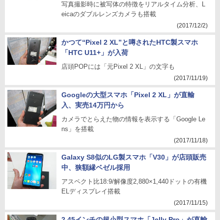
写真撮影時に被写体の特徴をリアルタイム分析、L
eicaのダブルレンズカメラも搭載
(2017/12/2)
かつて“Pixel 2 XL”と噂されたHTC製スマホ
「HTC U11+」が入荷
店頭POPには「元Pixel 2 XL」の文字も
(2017/11/19)
Googleの大型スマホ「Pixel 2 XL」が直輸
入、実売14万円から
カメラでとらえた物の情報を表示する「Google Le
ns」を搭載
(2017/11/18)
Galaxy S8似のLG製スマホ「V30」が店頭販売
中、狭額縁ベゼル採用
アスペクト比18:9/解像度2,880×1,440ドットの有機
ELディスプレイ搭載
(2017/11/15)
2.45インチの超小型スマホ「Jelly Pro」が直輸