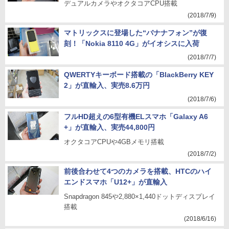
デュアルカメラやオクタコアCPU搭載
(2018/7/9)
マトリックスに登場した“バナナフォン”が復
刻！「Nokia 8110 4G」がイオシスに入荷
(2018/7/7)
QWERTYキーボード搭載の「BlackBerry KEY
2」が直輸入、実売8.6万円
(2018/7/6)
フルHD超えの6型有機ELスマホ「Galaxy A6
+」が直輸入、実売44,800円
オクタコアCPUや4GBメモリ搭載
(2018/7/2)
前後合わせて4つのカメラを搭載、HTCのハイ
エンドスマホ「U12+」が直輸入
Snapdragon 845や2,880×1,440ドットディスプレイ
搭載
(2018/6/16)