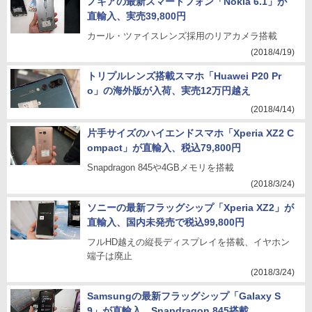
ノキアの最新スマートフォン「Nokia 6.1」が
直輸入、実売39,800円
カール・ツァイスレンズ採用のリアカメラ搭載
(2018/4/19)
トリプルレンズ搭載スマホ「Huawei P20 Pr
o」の海外版が入荷、実売12万円越え
(2018/4/14)
片手サイズのハイエンドスマホ「Xperia XZ2 C
ompact」が直輸入、税込79,800円
Snapdragon 845や4GBメモリを搭載
(2018/3/24)
ソニーの最新フラッグシップ「Xperia XZ2」が
直輸入、国内未発売で税込99,800円
フルHD越えの縦長ディスプレイを搭載、イヤホン
端子は廃止
(2018/3/24)
Samsungの最新フラッグシップ「Galaxy S
9」が直輸入、Snapdragon 845搭載