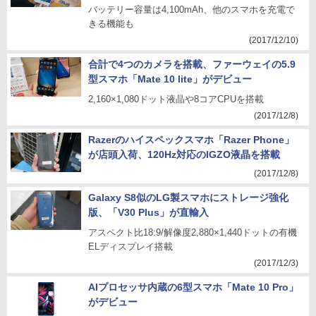
バッテリー容量は4,100mAh、他のスマホを充電で
きる機能も
(2017/12/10)
合計で4つのカメラを搭載、ファーウェイの5.9
型スマホ「Mate 10 lite」がデビュー
2,160×1,080ドット液晶や8コアCPUを搭載
(2017/12/8)
Razerのハイスペックスマホ「Razer Phone」
が店頭入荷、120Hz対応のIGZO液晶を搭載
(2017/12/8)
Galaxy S8似のLG製スマホにストレージ強化
版、「V30 Plus」が直輸入
アスペクト比18:9/解像度2,880×1,440ドットの有機
ELディスプレイ搭載
(2017/12/3)
AIプロセッサ内蔵の6型スマホ「Mate 10 Pro」
がデビュー