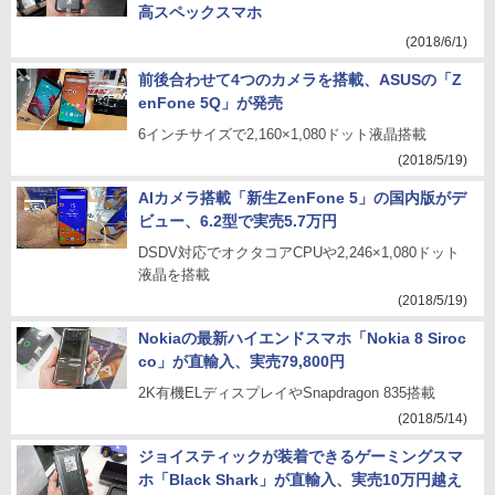
高スペックスマホ
(2018/6/1)
前後合わせて4つのカメラを搭載、ASUSの「Z
enFone 5Q」が発売
6インチサイズで2,160×1,080ドット液晶搭載
(2018/5/19)
AIカメラ搭載「新生ZenFone 5」の国内版がデ
ビュー、6.2型で実売5.7万円
DSDV対応でオクタコアCPUや2,246×1,080ドット
液晶を搭載
(2018/5/19)
Nokiaの最新ハイエンドスマホ「Nokia 8 Siroc
co」が直輸入、実売79,800円
2K有機ELディスプレイやSnapdragon 835搭載
(2018/5/14)
ジョイスティックが装着できるゲーミングスマ
ホ「Black Shark」が直輸入、実売10万円越え