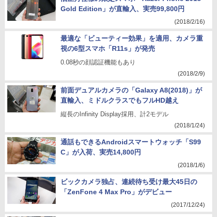
Gold Edition」が直輸入、実売99,800円
(2018/2/16)
最適な「ビューティー効果」を適用、カメラ重
視の6型スマホ「R11s」が発売
0.08秒の顔認証機能もあり
(2018/2/9)
前面デュアルカメラの「Galaxy A8(2018)」が
直輸入、ミドルクラスでもフルHD越え
縦長のInfinity Display採用、計2モデル
(2018/1/24)
通話もできるAndroidスマートウォッチ「S99
C」が入荷、実売14,800円
(2018/1/6)
ビックカメラ独占、連続待ち受け最大45日の
「ZenFone 4 Max Pro」がデビュー
(2017/12/24)