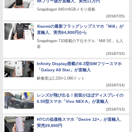
IMフリー版が直輸入、実売11万円
Snapdragon 845や6GBメモリ搭載
(2018/7/25)
Xiaomiの最新フラッグシップスマホ「Mi8」が
直輸入、実売64,800円から
Snapdragon 710搭載の下位モデル「Mi8 SE」も入
荷
(2018/7/15)
Infinity Display搭載の6.3型SIMフリースマホ
「Galaxy A8 Star」が直輸入
解像度は2,220×1,080ドット
(2018/7/14)
レンズが飛び出る！前面がほぼディスプレイの
6.59型スマホ「Vivo NEX A」が直輸入
(2018/7/13)
HTCの低価格スマホ「Desire 12+」が直輸入、
実売29,800円