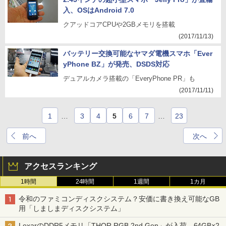
入、OSはAndroid 7.0
クアッドコアCPUや2GBメモリを搭載
(2017/11/13)
バッテリー交換可能なヤマダ電機スマホ「Ever
yPhone BZ」が発売、DSDS対応
デュアルカメラ搭載の「EveryPhone PR」も
(2017/11/11)
1
…
3
4
5
6
7
…
23
前へ
次へ
アクセスランキング
1時間
24時間
1週間
1カ月
令和のファミコンディスクシステム？安価に書き換え可能なGB
用「しましまディスクシステム」
LexarのDDR5メモリ「THOR RGB 2nd Gen」が入荷、64GB×2