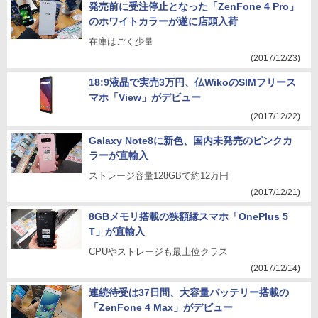
発売前に受注停止となった「ZenFone 4 Pro」
のホワイトカラーが遂に店頭入荷
在庫はごく少量
(2017/12/23)
18:9液晶で実売3万円、仏WikoのSIMフリース
マホ「View」がデビュー
(2017/12/22)
Galaxy Note8に新色、国内未発売のピンクカ
ラーが直輸入
ストレージ容量128GBで約12万円
(2017/12/21)
8GBメモリ搭載の狭額縁スマホ「OnePlus 5
T」が直輸入
CPUやストレージも最上位クラス
(2017/12/14)
連続待受は37日間、大容量バッテリー搭載の
「ZenFone 4 Max」がデビュー