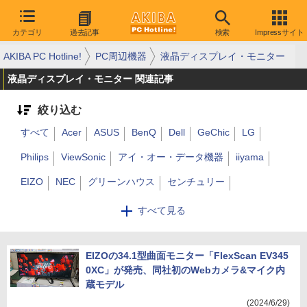
カテゴリ
過去記事
検索
Impressサイト
AKIBA PC Hotline!
PC周辺機器
液晶ディスプレイ・モニター
液晶ディスプレイ・モニター 関連記事
絞り込む
すべて
Acer
ASUS
BenQ
Dell
GeChic
LG
Philips
ViewSonic
アイ・オー・データ機器
iiyama
EIZO
NEC
グリーンハウス
センチュリー
ディスプレイ・モニター用アクセサリ
その他
AOC
すべて見る
GIGABYTE
MSI
EIZOの34.1型曲面モニター「FlexScan EV345
0XC」が発売、同社初のWebカメラ&マイク内
蔵モデル
(2024/6/29)