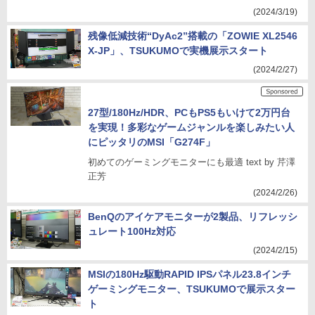
(2024/3/19)
残像低減技術“DyAc2”搭載の「ZOWIE XL2546
X-JP」、TSUKUMOで実機展示スタート
(2024/2/27)
27型/180Hz/HDR、PCもPS5もいけて2万円台
を実現！多彩なゲームジャンルを楽しみたい人
にピッタリのMSI「G274F」
初めてのゲーミングモニターにも最適 text by 芹澤
正芳
(2024/2/26)
BenQのアイケアモニターが2製品、リフレッシ
ュレート100Hz対応
(2024/2/15)
MSIの180Hz駆動RAPID IPSパネル23.8インチ
ゲーミングモニター、TSUKUMOで展示スター
ト