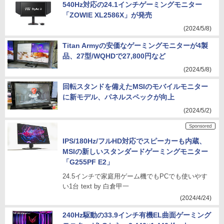
540Hz対応の24.1インチゲーミングモニター
「ZOWIE XL2586X」が発売
(2024/5/8)
Titan Armyの安価なゲーミングモニターが4製
品、27型/WQHDで27,800円など
(2024/5/8)
回転スタンドを備えたMSIのモバイルモニター
に新モデル、パネルスペックが向上
(2024/5/2)
IPS/180Hz/フルHD対応でスピーカーも内蔵、
MSIの新しいスタンダードゲーミングモニター
「G255PF E2」
24.5インチで家庭用ゲーム機でもPCでも使いやす
い1台 text by 白倉甲一
(2024/4/24)
240Hz駆動の33.9インチ有機EL曲面ゲーミング