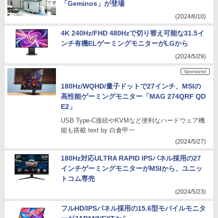
「Geminos」が登場
(2024/6/10)
4K 240Hz/FHD 480Hzで切り替え可能な31.5イ
ンチ有機ELゲーミングモニターがLGから
(2024/5/29)
180Hz/WQHD/量子ドットで27インチ、MSIの
高性能ゲーミングモニター「MAG 274QRF QD
E2」
USB Type-C接続やKVMなど便利なハードウェア機
能も搭載 text by 白倉甲一
(2024/5/27)
180Hz対応ULTRA RAPID IPSパネル採用の27
インチゲーミングモニターがMSIから、ユニッ
トコム専売
(2024/5/23)
フルHD/IPSパネル採用の15.6型モバイルモニタ