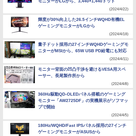
モニターがLGから、3,440×1,440ドット
(2024/4/22)
輝度が30%向上した26.5インチWQHD有機EL
ゲーミングモニターがLGから
(2024/4/18)
量子ドット採用の27インチWQHDゲーミングモ
ニターがMSIから、65W USB PD給電にも対応
(2024/4/11)
モニター背面の凹凸干渉を避けるVESA用スペ
ーサー、長尾製作所から
(2024/4/8)
360Hz駆動QD-OLEDパネル搭載のゲーミング
モニター「AW2725DF」の実機展示がソフマッ
プで開始
(2024/4/5)
180Hz/WQHD/Fast IPSパネル採用の27インチ
ゲーミングモニターがASUSから