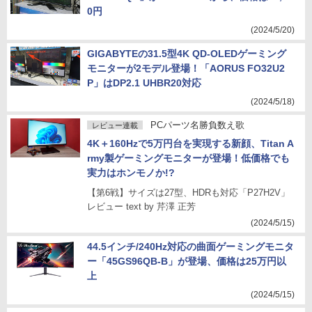
0円
(2024/5/20)
GIGABYTEの31.5型4K QD-OLEDゲーミング
モニターが2モデル登場！「AORUS FO32U2
P」はDP2.1 UHBR20対応
(2024/5/18)
PCパーツ名勝負数え歌
レビュー連載
4K＋160Hzで5万円台を実現する新顔、Titan A
rmy製ゲーミングモニターが登場！低価格でも
実力はホンモノか!?
【第6戦】サイズは27型、HDRも対応「P27H2V」
レビュー text by 芹澤 正芳
(2024/5/15)
44.5インチ/240Hz対応の曲面ゲーミングモニタ
ー「45GS96QB-B」が登場、価格は25万円以
上
(2024/5/15)