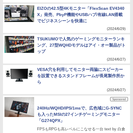
EIZOの42.5型4Kモニター「FlexScan EV4340
X」発売、PbyP機能やUSBハブ/有線LAN搭載
でビジネスシーンを快適に
(2024/6/29)
TSUKUMOで人気のゲーミングモニターランキ
ング、27型WQHDモデルはアイ・オー製品がト
ップ
(2024/6/27)
VESA穴を利用してモニター両脇にスピーカー
を設置できるスタンドフレームが長尾製作所か
ら
(2024/6/27)
240Hz/WQHD/IPS/1msで、広色域にG-SYNC
も入ったMSIの27インチゲーミングモニター
「G274QPX」
FPSもRPGも高レベルにこなせる一台 text by 白倉