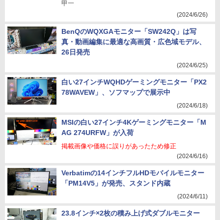
甲一
(2024/6/26)
BenQのWQXGAモニター「SW242Q」は写
真・動画編集に最適な高画質・広色域モデル、
26日発売
(2024/6/25)
白い27インチWQHDゲーミングモニター「PX2
78WAVEW」、ソフマップで展示中
(2024/6/18)
MSIの白い27インチ4Kゲーミングモニター「M
AG 274URFW」が入荷
掲載画像や価格に誤りがあったため修正
(2024/6/16)
Verbatimの14インチフルHDモバイルモニター
「PM14V5」が発売、スタンド内蔵
(2024/6/11)
23.8インチ×2枚の積み上げ式ダブルモニター