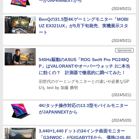
ーがJAPANNEXTから
(2024/5/21)
BenQの31.5型4Kゲーミングモニター「MOBI
UZ EX321UX」が5月下旬発売、実機展示スタ
ート
(2024/5/21)
540Hz駆動のASUS「ROG Swift Pro PG248Q
P」はVALORANTやオーバーウォッチ 2に本当
に効くの？ 計測器で徹底的に調べてみた！
旧世代のゲーミングモニターとの違いや必要なGP
Uも text by 加藤 勝明
(2024/5/21)
4K/タッチ操作対応の13.3型モバイルモニター
がJAPANNEXTから
(2024/5/20)
3,440×1,440ドットの34インチ曲面モニター
「G34WQC」がGIGABYTEから、価格は48,80