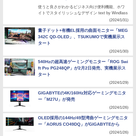
使うと良さがわかるビジネス向け便利機能、ホワ
イトでスタイリッシュなデザイン text by Windlass
(2024/1/31)
量子ドット+有機EL採用の曲面モニター「MEG
342C QD-OLED」、TSUKUMOで実機展示ス
タート
(2024/1/30)
540Hzの超高速ゲーミングモニター「ROG Swi
ft Pro PG248QP」が2月2日発売、実機展示ス
タート
(2024/1/29)
GIGABYTEの4K/160Hz対応ゲーミングモニタ
ー「M27U」が発売
(2024/1/26)
OLED採用の144Hz/49型湾曲ゲーミングモニタ
ー「AORUS CO49DQ」がGIGABYTEから
(2024/1/26)