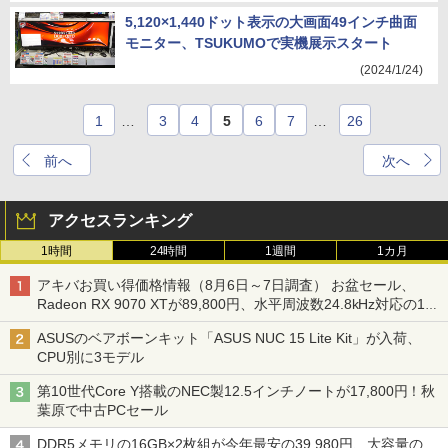
5,120×1,440ドット表示の大画面49インチ曲面
モニター、TSUKUMOで実機展示スタート
(2024/1/24)
1
…
3
4
5
6
7
…
26
前へ
次へ
アクセスランキング
1時間
24時間
1週間
1カ月
アキバお買い得価格情報（8月6日～7日調査） お盆セール、
Radeon RX 9070 XTが89,800円、水平周波数24.8kHz対応の17
型モニターが9,801円、暑さ指数連動セール ほか
ASUSのベアボーンキット「ASUS NUC 15 Lite Kit」が入荷、
CPU別に3モデル
第10世代Core Y搭載のNEC製12.5インチノートが17,800円！秋
葉原で中古PCセール
DDR5メモリの16GB×2枚組が今年最安の39,980円、大容量の