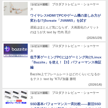
プロダクトレビュー・ショーケー
レビュー連載
ス
ワイヤレスHDMIでPCやゲーム機の楽しみ方が
変わる!?j5create「JVAW65」を試す
遅延はほとんど気にならず、大画面化のメリット
のほうが大 text by 竹内 亮介
(2026/1/29)
プロダクトレビュー・ショーケー
レビュー連載
ス
低予算ゲーミングPCにはゲーミング向けLinux
「Bazzite」を使え！【3】パフォーマンス検証
編
Bazzite上でフレームレートはどのくらいになるか
をテスト text by “KTU”加藤 勝明
(2026/1/6)
プロダクトレビュー・ショーケー
レビュー連載
ス
SSD基本パフォーマンス一斉比較――新旧SSD