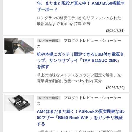
年、まだまだ現役ど真ん中！ AMD B550搭載マ
ザーボード
ロングランの格安モデルからリフレッシュされた
最新製品まで text by 芹澤 正芳
(2026/7/31)
プロダクトレビュー・ショーケー
レビュー連載
ス
机や本棚にガッチリ固定できるUSB付き電源タ
ップ、サンワサプライ「TAP-B115UC-2BK」
を試す
卓上の地味なストレスをクランプ固定で解消。充
電環境が劇的に改善 text by 竹内 亮介
(2026/7/29)
プロダクトレビュー・ショーケー
レビュー連載
ス
AM4はまだまだ続く！ASRockの質実剛健なB5
50マザー「B550 Rock WiFi」をガッチリ検証
する