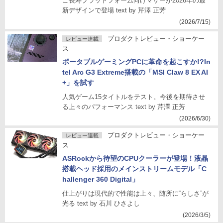
ご長寿プラットフォーム向けマザーが2026年の最
新デザインで登場 text by 芹澤 正芳
(2026/7/15)
プロダクトレビュー・ショーケー
レビュー連載
ス
ポータブルゲーミングPCに革命を起こすか!?In
tel Arc G3 Extreme搭載の「MSI Claw 8 EX AI
+」を試す
人気ゲーム15タイトルをテスト。今後を期待させ
る上々のパフォーマンス text by 芹澤 正芳
(2026/6/30)
プロダクトレビュー・ショーケー
レビュー連載
ス
ASRockから待望のCPUクーラーが登場！液晶
搭載ヘッド採用のメインストリームモデル「C
hallenger 360 Digital」
仕上がりは現代的で性能は上々、随所に“らしさ”が
光る text by 石川 ひさよし
(2026/3/5)