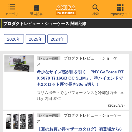
カテゴリ
過去記事
検索
Impressサイト
プロダクトレビュー・ショーケース 関連記事
2026
年
2025
年
2024
年
プロダクトレビュー・ショーケー
レビュー連載
ス
希少なサイズ感が目を引く「PNY GeForce RT
X 5070 Ti 16GB OC SLIM」。準ハイエンドで
も2スロット厚で長さ30cm切り！
スリムボディでもパフォーマンスと冷却は万全 tex
t by 内田 泰仁
(2026/8/3)
プロダクトレビュー・ショーケー
レビュー連載
ス
【夏のお買い得マザーカタログ】初登場から6