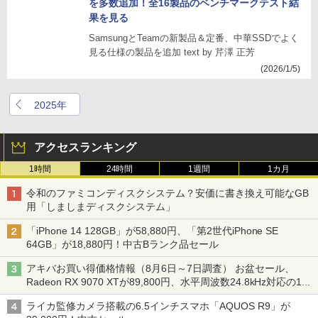
を多数追加！全16製品のベンチマークテスト結
果を見る
SamsungとTeamの新製品＆定番、中華SSDでよく
見る仕様の製品を追加 text by 芹澤 正芳
(2026/1/5)
2025年
アクセスランキング
1時間
24時間
1週間
1カ月
令和のファミコンディスクシステム？安価に書き換え可能なGB
用「しましまディスクシステム」
「iPhone 14 128GB」が58,880円、「第2世代iPhone SE
64GB」が18,880円！中古Bランク品セール
アキバお買い得価格情報（8月6日～7日調査） お盆セール、
Radeon RX 9070 XTが89,800円、水平周波数24.8kHz対応の17
型モニターが9,801円、暑さ指数連動セール ほか
ライカ監修カメラ搭載の6.5インチスマホ「AQUOS R9」が