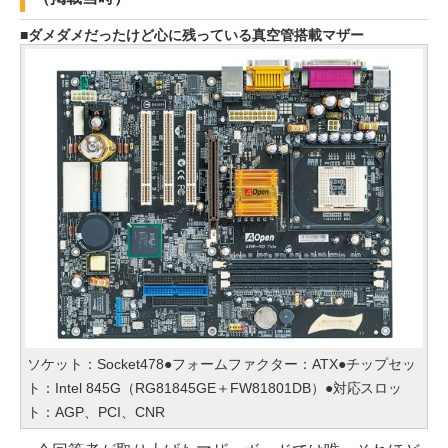
ダメダメだったけど心に残っている真空管搭載マザー
ソケット：Socket478●フォームファクター：ATX●チップセッ
ト：Intel 845G（RG81845GE＋FW81801DB）●対応スロッ
ト：AGP、PCI、CNR