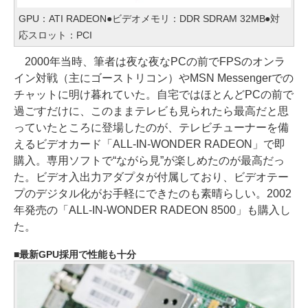
GPU：ATI RADEON●ビデオメモリ：DDR SDRAM 32MB●対
応スロット：PCI
2000年当時、筆者は夜な夜なPCの前でFPSのオンラ
イン対戦（主にゴーストリコン）やMSN Messengerでの
チャットに明け暮れていた。自宅ではほとんどPCの前で
過ごすだけに、このままテレビも見られたら最高だと思
っていたところに登場したのが、テレビチューナーを備
えるビデオカード「ALL-IN-WONDER RADEON」で即
購入。専用ソフトで“ながら見”が楽しめたのが最高だっ
た。ビデオ入出力アダプタが付属しており、ビデオテー
プのデジタル化がお手軽にできたのも素晴らしい。2002
年発売の「ALL-IN-WONDER RADEON 8500」も購入し
た。
最新GPU採用で性能も十分