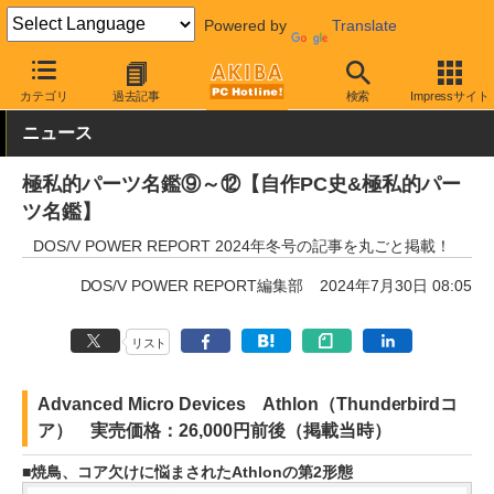
Powered by
Translate
AKIBA PC Hotline!
PCパーツ
カテゴリ
過去記事
検索
Impressサイト
ニュース
極私的パーツ名鑑⑨～⑫【自作PC史&極私的パー
ツ名鑑】
DOS/V POWER REPORT 2024年冬号の記事を丸ごと掲載！
DOS/V POWER REPORT編集部
2024年7月30日 08:05
リスト
Advanced Micro Devices Athlon（Thunderbirdコ
ア） 実売価格：26,000円前後（掲載当時）
焼鳥、コア欠けに悩まされたAthlonの第2形態