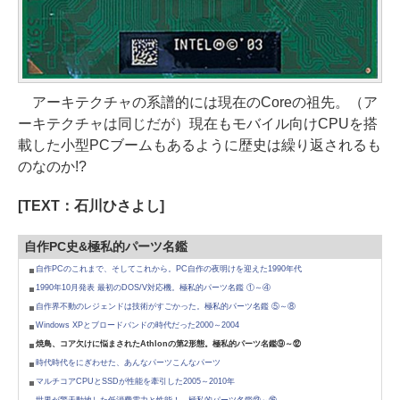
アーキテクチャの系譜的には現在のCoreの祖先。（ア
ーキテクチャは同じだが）現在もモバイル向けCPUを搭
載した小型PCブームもあるように歴史は繰り返されるも
のなのか!?
[TEXT：石川ひさよし]
自作PC史&極私的パーツ名鑑
自作PCのこれまで、そしてこれから。PC自作の夜明けを迎えた1990年代
1990年10月発表 最初のDOS/V対応機。極私的パーツ名鑑 ①～④
自作界不動のレジェンドは技術がすごかった。極私的パーツ名鑑 ⑤～⑧
Windows XPとブロードバンドの時代だった2000～2004
焼鳥、コア欠けに悩まされたAthlonの第2形態。極私的パーツ名鑑⑨～⑫
時代時代をにぎわせた、あんなパーツこんなパーツ
マルチコアCPUとSSDが性能を牽引した2005～2010年
世界が驚天動地した低消費電力と性能！。極私的パーツ名鑑⑬～⑯