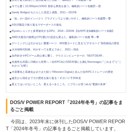
今でも驚く10,000rpmのHDD 形状も異色を放つ。極私的パーツ名鑑⑰～⑳
Sandy Bridgeがもたらした安定と成熟、2011～2015年
「短」の一語のインパクト プラグインでより使いやすく。極私的パーツ名鑑㉑～㉒
ASUS製品で振り返るマザーボードの進化
Ryzenショックと多用途化するGPU、2016～2020年【自作PC史&極私的パーツ名鑑】
AMD大復活の狼煙はCPU選びの定説も変えた。極私的パーツ名鑑 ㉑～㉒
ゲーミングには欠かせない重要パーツ、MSI製カードに見る“ビデオカード”高性能化の歴史
大冷却時代到来。AIがすべてを変えてゆく、2021～現在
自作好きやPCゲーム初心者に響く。マウスコンピューターの「NEXTGEAR」
先進性を武器に川崎から世界へ！自作PC向けSSD市場にも挑むNextorageに“これまで”と“こ
れから”を聞く
大容量化と高速化はまだまだ続く!!Western Digitalと歩んだ自作PCストレージの歴史
誕生から現在までその歴史を振り返る！ギガバイ子20年史
変えてはいけないところ、変えるべきところ。ニプロンが見つめる“電源の未来”
DOS/V POWER REPORT「2024年冬号」の記事をま
るごと掲載
今回は、2023年末に休刊したDOS/V POWER REPOR
T「2024年冬号」の記事をまるごと掲載しています。