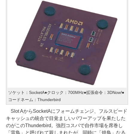
ソケット：SocketA●クロック：700MHz●拡張命令：3DNow!●
コードネーム：Thunderbird
Slot AからSocketAにフォームチェンジ、フルスピード
キャッシュの統合で目覚ましいパワーアップを果たした
のがこのThunderbird。強烈コスパで自作市場を席巻し
「雷鳥」と呼ばれて親しまれたが、同時に「焼鳥」なる