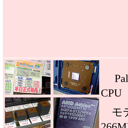
Pal
CPU
モデ
266