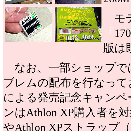
モデル
「17
版は
なお、一部ショップではAth
ブレムの配布を行なっており
による発売記念キャンペ
ンはAthlon XP購入
やAthlon XPストラッ