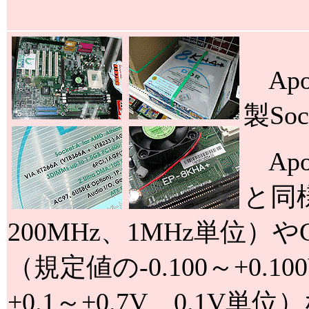
Apo
製So
Apo
と同様
200MHz、1MHz単位）
（規定値の-0.100～+0.1
+0.1～+0.7V、0.