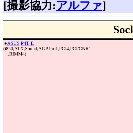
[撮影協力:
アルファ
]
So
|
●
ASUS
P4T-E
(i850,ATX,Sound,AGP Pro1,PCI4,PCI/CNR1
,RIMM4)