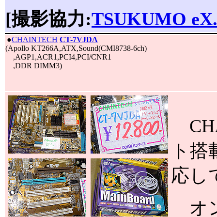
[撮影協力:
TSUKUMO eX
|
●
CHAINTECH
CT-7VJDA
(Apollo KT266A,ATX,Sound(CMI8738-6ch)
,AGP1,ACR1,PCI4,PCI/CNR1
,DDR DIMM3)
CHA
ト搭載
応し
オン