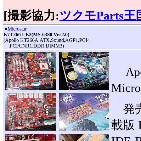
[撮影協力:
ツクモParts王
|
●
Microstar
K7T266 LE2(MS-6380 Ver2.0)
(Apollo KT266A,ATX,Sound,AGP1,PCI4
,PCI/CNR1,DDR DIMM3)
Apo
Mic
発売
載版 