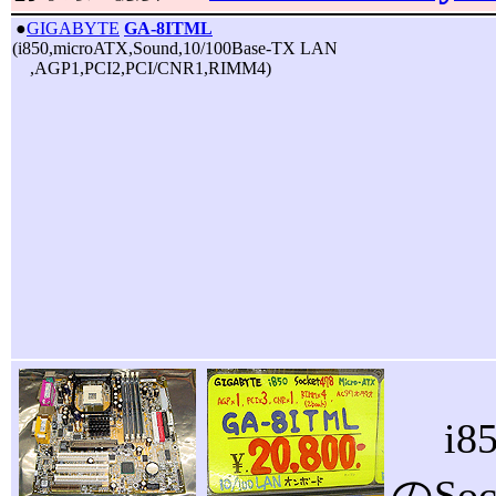
|
●
GIGABYTE
GA-8ITML
(i850,microATX,Sound,10/100Base-TX LAN
,AGP1,PCI2,PCI/CNR1,RIMM4)
i8
のSo