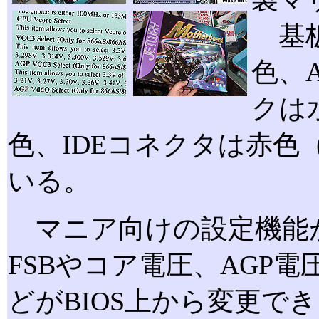
基板
色、
クは
色、IDEコネクタは赤
いる。
マニア向けの設定機能
FSBやコア電圧、AGP電
どがBIOS上から変更で