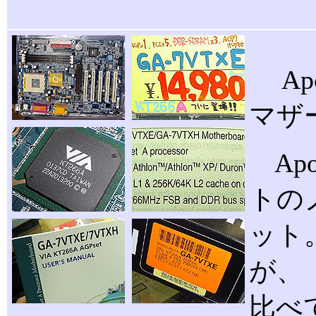
Apo
マザ
Apo
トの
ット。
が、
比べ