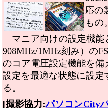
応の製
もの
マニア向けの設定機能と
908MHz/1MHz刻み）のF
のコア電圧設定機能を備え
設定を最適な状態に設定する「
る。
[撮影協力:
パソコンCity