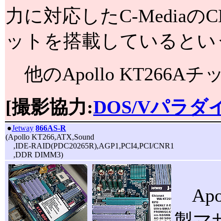
力に対応したC-MediaのC
ットを搭載しているとい
他のApollo KT26
[撮影協力:
DOS/Vパラダイ
|
●
Jetway
866AS-R
(Apollo KT266,ATX,Sound
,IDE-RAID(PDC20265R),AGP1,PCI4,PCI/CNR1
,DDR DIMM3)
Apo
製マ