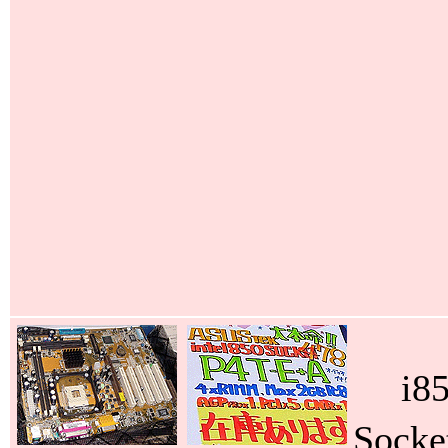
i8
Sock