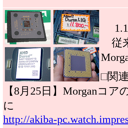
1.1
従来
Mor
□関
【8月25日】Morganコ
に
http://akiba-pc.watch.impre