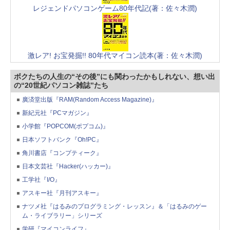
レジェンドパソコンゲーム80年代記(著：佐々木潤)
激レア! お宝発掘!! 80年代マイコン読本(著：佐々木潤)
ボクたちの人生の“その後”にも関わったかもしれない、想い出
の“20世紀パソコン雑誌”たち
廣済堂出版『RAM(Random Access Magazine)』
新紀元社『PCマガジン』
小学館『POPCOM(ポプコム)』
日本ソフトバンク『Oh!PC』
角川書店『コンプティーク』
日本文芸社『Hacker(ハッカー)』
工学社『I/O』
アスキー社『月刊アスキー』
ナツメ社『はるみのプログラミング・レッスン』＆「はるみのゲー
ム・ライブラリー」シリーズ
学研『マイコンライフ』