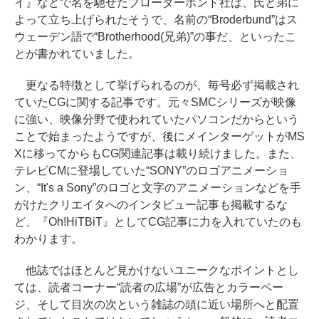
イ』などで名を馳せたブローダーボンド社は、氏と弟に
よって立ち上げられたそうで、名前の“Broderbund”はス
ウェーデン語で“Brotherhood(兄弟)”の事だ、といったこ
とが書かれていました。
更なる特徴として挙げられるのが、毎号必ず掲載され
ていたCGに関する記事です。元々SMCシリーズが映像
に強い、映像分野で使われていたパソコンだからという
ことで始まったようですが、後にメインターゲットがMS
Xに移ってからもCG関連記事は載り続けました。また、
テレビCMに登場していた“SONY”のロゴアニメーショ
ン、“It's a Sony”のロゴと文字のアニメーションなどを手
がけたクリエイタへのインタビュー記事も掲載するな
ど、『Oh!HiTBiT』としてCG記事に力を入れていたのも
わかります。
他誌ではほとんど見かけないユニークなポイントとし
ては、読者コーナー“読者の広場”が広告とカラーペー
ジ、そして目次の次という雑誌の頭に近い場所へと配置