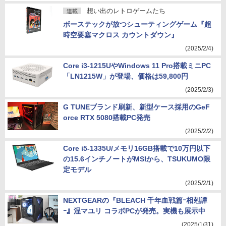
想い出のレトロゲームたち
連載
ボーステックが放つシューティングゲーム『超
時空要塞マクロス カウントダウン』
(2025/2/4)
Core i3-1215UやWindows 11 Pro搭載ミニPC
「LN1215W」が登場、価格は59,800円
(2025/2/3)
G TUNEブランド刷新、新型ケース採用のGeF
orce RTX 5080搭載PC発売
(2025/2/2)
Core i5-1335U/メモリ16GB搭載で10万円以下
の15.6インチノートがMSIから、TSUKUMO限
定モデル
(2025/2/1)
NEXTGEARの『BLEACH 千年血戦篇ｰ相剋譚
ｰ』涅マユリ コラボPCが発売。実機も展示中
(2025/1/31)