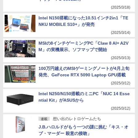
(2025/3/18)
Intel N150搭載になった10.51インチ2in1「TE
NKU MOBILE S10+」が発売
(2025/3/14)
MSIの8インチゲーミングPC「Claw 8 AI+ A2V
M」の実機展示、ソフマップで開始
(2025/3/13)
100万円越えのMSIゲーミングノートが4月上旬
発売、GeForce RTX 5090 Laptop GPU搭載
(2025/3/12)
Intel N250/N150搭載のミニPC「NUC 14 Esse
ntial Kit」がASUSから
(2025/3/12)
想い出のレトロゲームたち
連載
J.B.ハロルドがもう一つの謎に挑む「キス・オ
ブ・マーダー 殺意の接吻」