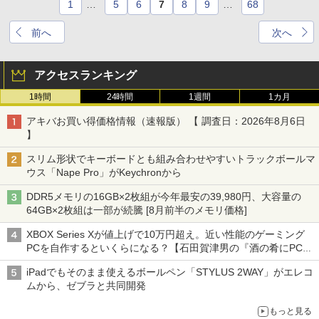
1
…
5
6
7
8
9
…
68
前へ
次へ
アクセスランキング
1時間
24時間
1週間
1カ月
アキバお買い得価格情報（速報版） 【 調査日：2026年8月6日
】
スリム形状でキーボードとも組み合わせやすいトラックボールマ
ウス「Nape Pro」がKeychronから
DDR5メモリの16GB×2枚組が今年最安の39,980円、大容量の
64GB×2枚組は一部が続騰 [8月前半のメモリ価格]
XBOX Series Xが値上げで10万円超え。近い性能のゲーミング
PCを自作するといくらになる？【石田賀津男の『酒の肴にPCゲ
ーム』】
iPadでもそのまま使えるボールペン「STYLUS 2WAY」がエレコ
ムから、ゼブラと共同開発
もっと見る