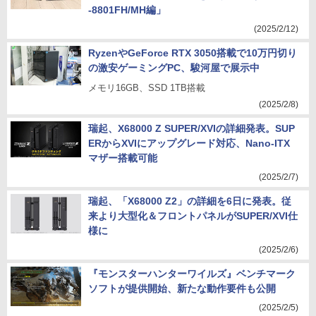
-8801FH/MH編」
(2025/2/12)
RyzenやGeForce RTX 3050搭載で10万円切り
の激安ゲーミングPC、駿河屋で展示中
メモリ16GB、SSD 1TB搭載
(2025/2/8)
瑞起、X68000 Z SUPER/XVIの詳細発表。SUP
ERからXVIにアップグレード対応、Nano-ITX
マザー搭載可能
(2025/2/7)
瑞起、「X68000 Z2」の詳細を6日に発表。従
来より大型化＆フロントパネルがSUPER/XVI仕
様に
(2025/2/6)
『モンスターハンターワイルズ』ベンチマーク
ソフトが提供開始、新たな動作要件も公開
(2025/2/5)