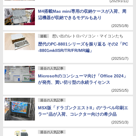
(2025/1/11)
M4搭載Mac mini専用の収納ケースが入荷、周
辺機器が収納できるモデルもあり
(2025/1/9)
想い出のレトロパソコン・マイコンたち
連載
歴代のPC-8801シリーズを振り返る その2「PC
-8801mkIISR/TR/FR/MR編」
(2025/1/7)
過去の人気記事
Microsoftのコンシューマ向け「Office 2024」
が発売、買い切り型の永続ライセンス
(2025/1/5)
過去の人気記事
MSX版「ドラゴンクエストII」の“ラベル印刷エ
ラー”品が入荷、コレクター向けの希少品
(2025/1/3)
過去の人気記事