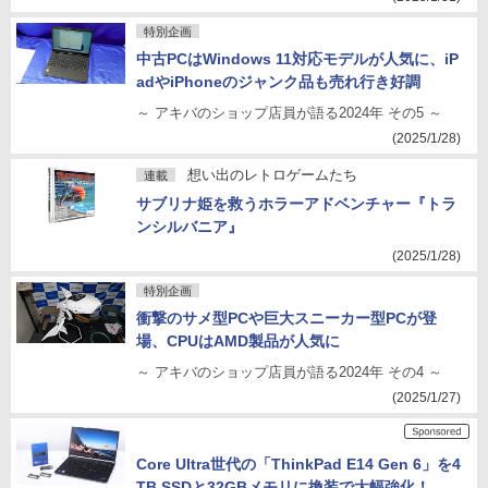
特別企画
中古PCはWindows 11対応モデルが人気に、iP
adやiPhoneのジャンク品も売れ行き好調
～ アキバのショップ店員が語る2024年 その5 ～
(2025/1/28)
想い出のレトロゲームたち
連載
サブリナ姫を救うホラーアドベンチャー『トラ
ンシルバニア』
(2025/1/28)
特別企画
衝撃のサメ型PCや巨大スニーカー型PCが登
場、CPUはAMD製品が人気に
～ アキバのショップ店員が語る2024年 その4 ～
(2025/1/27)
Core Ultra世代の「ThinkPad E14 Gen 6」を4
TB SSDと32GBメモリに換装で大幅強化！