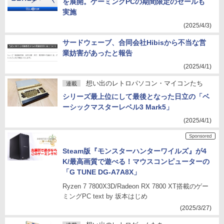
を展開。ゲーミングPCの期間限定のセールも
実施
(2025/4/3)
サードウェーブ、合同会社Hibisから不当な営
業妨害があったと報告
(2025/4/1)
想い出のレトロパソコン・マイコンたち
連載
シリーズ最上位にして最後となった日立の「ベ
ーシックマスターレベル3 Mark5」
(2025/4/1)
Steam版『モンスターハンターワイルズ』が4
K/最高画質で遊べる！マウスコンピューターの
「G TUNE DG-A7A8X」
Ryzen 7 7800X3D/Radeon RX 7800 XT搭載のゲー
ミングPC text by 坂本はじめ
(2025/3/27)