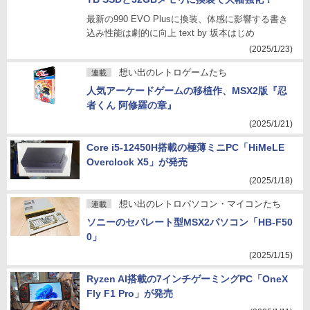
最新の990 EVO Plusに換装、体感に影響する書き
込み性能は劇的に向上 text by 坂本はじめ
(2025/1/23)
想い出のレトロゲームたち
連載
人気アーケードゲームの移植作、MSX2版『忍
者くん 阿修羅の章』
(2025/1/21)
Core i5-12450H搭載の極薄ミニPC「HiMeLE
Overclock X5」が発売
(2025/1/18)
想い出のレトロパソコン・マイコンたち
連載
ソニーのセパレート型MSX2パソコン「HB-F50
0」
(2025/1/15)
Ryzen AI搭載の7インチゲーミングPC「OneX
Fly F1 Pro」が発売