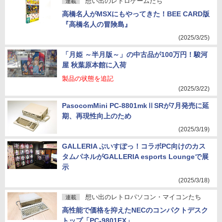
想い出のレトロゲームたち
連載
高橋名人がMSXにもやってきた！BEE CARD版
『高橋名人の冒険島』
(2025/3/25)
「月姫 ～半月版～」の中古品が100万円！駿河
屋 秋葉原本館に入荷
製品の状態を追記
(2025/3/22)
PasocomMini PC-8801mkⅡSRが7月発売に延
期、再現性向上のため
(2025/3/19)
GALLERIA ぶいすぽっ！コラボPC向けのカス
タムパネルがGALLERIA esports Loungeで展
示
(2025/3/18)
想い出のレトロパソコン・マイコンたち
連載
高性能で価格を抑えたNECのコンパクトデスク
トップ「PC-9801EX」