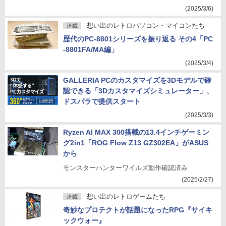
(2025/3/6)
想い出のレトロパソコン・マイコンたち
連載
歴代のPC-8801シリーズを振り返る その4「PC
-8801FA/MA編」
(2025/3/4)
GALLERIA PCのカスタマイズを3Dモデルで確
認できる「3Dカスタマイズシミュレーター」、
ドスパラで提供スタート
(2025/3/3)
Ryzen AI MAX 300搭載の13.4インチゲーミン
グ2in1「ROG Flow Z13 GZ302EA」がASUS
から
モンスターハンターワイルズ動作確認済み
(2025/2/27)
想い出のレトロゲームたち
連載
奇妙なプロテクトが話題になったRPG『サイキ
ックウォー』