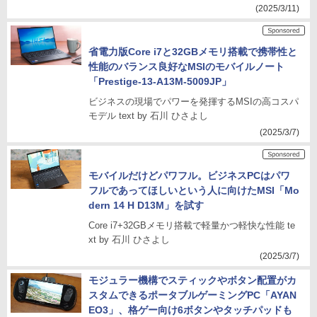
(2025/3/11)
省電力版Core i7と32GBメモリ搭載で携帯性と
性能のバランス良好なMSIのモバイルノート
「Prestige-13-A13M-5009JP」
ビジネスの現場でパワーを発揮するMSIの高コスパ
モデル text by 石川 ひさよし
(2025/3/7)
モバイルだけどパワフル。ビジネスPCはパワ
フルであってほしいという人に向けたMSI「Mo
dern 14 H D13M」を試す
Core i7+32GBメモリ搭載で軽量かつ軽快な性能 te
xt by 石川 ひさよし
(2025/3/7)
モジュラー機構でスティックやボタン配置がカ
スタムできるポータブルゲーミングPC「AYAN
EO3」、格ゲー向け6ボタンやタッチパッドも