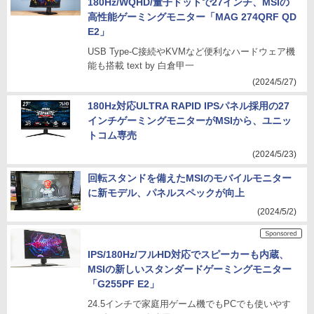
180Hz/WQHD/量子ドットで27インチ、MSIの
高性能ゲーミングモニター「MAG 274QRF QD
E2」
USB Type-C接続やKVMなど便利なハードウェア機
能も搭載 text by 白倉甲一
(2024/5/27)
180Hz対応ULTRA RAPID IPSパネル採用の27
インチゲーミングモニターがMSIから、ユニッ
トコム専売
(2024/5/23)
回転スタンドを備えたMSIのモバイルモニター
に新モデル、パネルスペックが向上
(2024/5/2)
IPS/180Hz/フルHD対応でスピーカーも内蔵、
MSIの新しいスタンダードゲーミングモニター
「G255PF E2」
24.5インチで家庭用ゲーム機でもPCでも使いやす