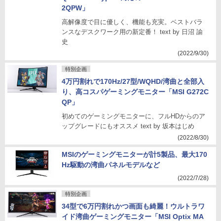
2QPW」
高解像度で目に優しく、機能も充実。ベストバラ
ンスなデスクワーク用の新定番！ text by 日沼 諭
史
(2022/9/30)
特別企画
4万円割れで170Hz/27型/WQHD/湾曲と全部入
り、高コスパゲーミングモニター「MSI G272C
QP」
初めてのゲーミングモニターに、フルHDからのア
ップグレードにもオススメ text by 坂本はじめ
(2022/8/30)
MSIのゲーミングモニターが計5製品、最大170
Hz駆動の湾曲パネルモデルなど
(2022/7/28)
特別企画
34型で6万円割れかつ画面も綺麗！ウルトラワ
イド湾曲ゲーミングモニター「MSI Optix MA