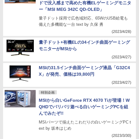
ドで没入感まで高めた有機ELゲーミングモニタ
ー「MSI MEG 342C QD-OLED」
量子ドット採用で広色域対応、65WのUSB給電も
備えた多機能な一台 text by 久保 勇
(2023/4/28)
量子ドット+有機ELの34インチ曲面ゲーミング
モニターがMSIから
(2023/4/27)
MSIの31.5インチ曲面ゲーミング液晶「G32C4
X」が発売、価格は39,800円
(2023/4/27)
特別企画
MSIから白いGeForce RTX 4070 Tiが登場！W
QHDでバリバリ遊べる白いゲーミングPCを組
んでみたぞ!!
MSIパーツで揃えたこわだりの白いゲーミングPC t
ext by 坂本はじめ
(2023/3/30)