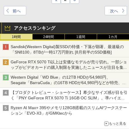
前へ
次へ
アクセスランキング
1時間
24時間
1週間
1カ月
Sandisk(Western Digital)製SSDの特価・下落が顕著、最速級の
「SN8100」8TBが一時17万円割れ [8月前半のSSD価格]
GeForce RTX 5070 Ti以上は安価なモデルが売り切れ。一部ショ
ップがビデオカードの購入制限を実施したニュースが注目を集め
る AKIBA PC Hotline! 先週のアクセスランキング 26年7月27日～
Western Digital「WD Blue」の12TB HDDが54,980円、
26年8月3日
Seagate「BarraCuda」の16TB HDDが64,980円などが特売、
NAS・ビジネス向けは上昇傾向 [8月前半のHDD価格]
【プロダクトレビュー・ショーケース】希少なサイズ感が目を引
く「PNY GeForce RTX 5070 Ti 16GB OC SLIM」。準ハイエン
ドでも2スロット厚で長さ30cm切り！スリムボディでもパフォ
Ryzen AI Max+ 395やメモリ128GB搭載のスリムAIワークステー
ーマンスと冷却は万全 text by 内田 泰仁
ション「EVO-X3」がGMKtecから
もっと見る