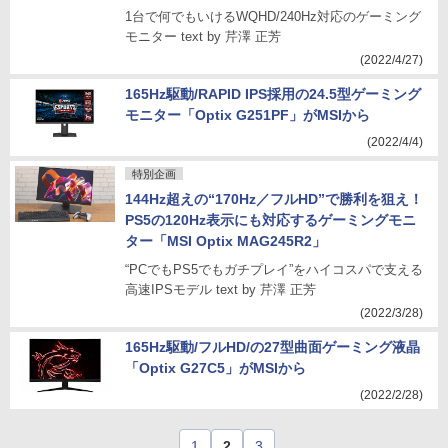
1台で何でもいけるWQHD/240Hz対応のゲーミング
モニター text by 芹澤 正芳
(2022/4/27)
165Hz駆動/RAPID IPS採用の24.5型ゲーミング
モニター「Optix G251PF」がMSIから
(2022/4/4)
特別企画
144Hz超えの“170Hz／フルHD”で勝利を狙え！
PS5の120Hz表示にも対応するゲーミングモニ
ター「MSI Optix MAG245R2」
“PCでもPS5でもガチプレイ”をハイコスパで支える
高速IPSモデル text by 芹澤 正芳
(2022/3/28)
165Hz駆動/フルHD/の27型曲面ゲーミング液晶
「Optix G27C5」がMSIから
(2022/2/28)
1
2
3