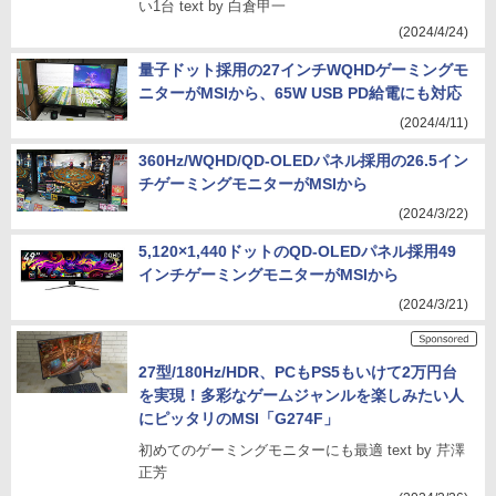
い1台 text by 白倉甲一
(2024/4/24)
量子ドット採用の27インチWQHDゲーミングモ
ニターがMSIから、65W USB PD給電にも対応
(2024/4/11)
360Hz/WQHD/QD-OLEDパネル採用の26.5イン
チゲーミングモニターがMSIから
(2024/3/22)
5,120×1,440ドットのQD-OLEDパネル採用49
インチゲーミングモニターがMSIから
(2024/3/21)
27型/180Hz/HDR、PCもPS5もいけて2万円台
を実現！多彩なゲームジャンルを楽しみたい人
にピッタリのMSI「G274F」
初めてのゲーミングモニターにも最適 text by 芹澤
正芳