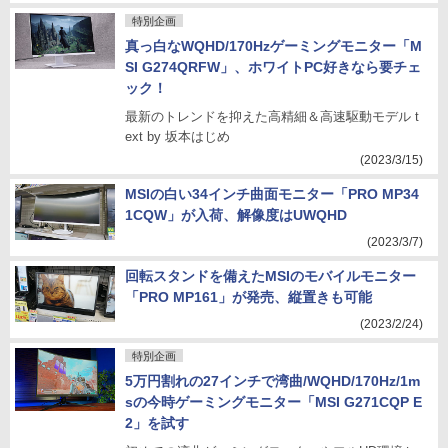
特別企画
真っ白なWQHD/170Hzゲーミングモニター「M
SI G274QRFW」、ホワイトPC好きなら要チェ
ック！
最新のトレンドを抑えた高精細＆高速駆動モデル t
ext by 坂本はじめ
(2023/3/15)
MSIの白い34インチ曲面モニター「PRO MP34
1CQW」が入荷、解像度はUWQHD
(2023/3/7)
回転スタンドを備えたMSIのモバイルモニター
「PRO MP161」が発売、縦置きも可能
(2023/2/24)
特別企画
5万円割れの27インチで湾曲/WQHD/170Hz/1m
sの今時ゲーミングモニター「MSI G271CQP E
2」を試す