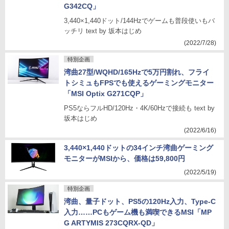
G342CQ」
3,440×1,440ドット/144Hzでゲームも普段使いもバ
ッチリ text by 坂本はじめ
(2022/7/28)
特別企画
湾曲27型/WQHD/165Hzで5万円割れ、フライ
トシミュもFPSでも使えるゲーミングモニター
「MSI Optix G271CQP」
PS5ならフルHD/120Hz・4K/60Hzで接続も text by
坂本はじめ
(2022/6/16)
3,440×1,440ドットの34インチ湾曲ゲーミング
モニターがMSIから、価格は59,800円
(2022/5/19)
特別企画
湾曲、量子ドット、PS5の120Hz入力、Type-C
入力……PCもゲーム機も満喫できるMSI「MP
G ARTYMIS 273CQRX-QD」