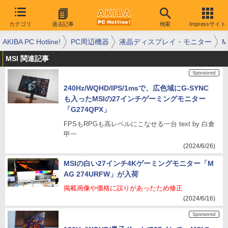
カテゴリ
過去記事
検索
Impressサイト
AKIBA PC Hotline!
PC周辺機器
液晶ディスプレイ・モニター
M
MSI 関連記事
240Hz/WQHD/IPS/1msで、広色域にG-SYNC
も入ったMSIの27インチゲーミングモニター
「G274QPX」
FPSもRPGも高レベルにこなせる一台 text by 白倉
甲一
(2024/6/26)
MSIの白い27インチ4Kゲーミングモニター「M
AG 274URFW」が入荷
掲載画像や価格に誤りがあったため修正
(2024/6/16)