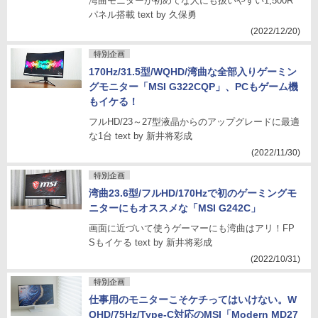
湾曲モニターが初めてな人にも扱いやすい1,500R
パネル搭載 text by 久保勇
(2022/12/20)
特別企画
170Hz/31.5型/WQHD/湾曲な全部入りゲーミン
グモニター「MSI G322CQP」、PCもゲーム機
もイケる！
フルHD/23～27型液晶からのアップグレードに最適
な1台 text by 新井将彩成
(2022/11/30)
特別企画
湾曲23.6型/フルHD/170Hzで初のゲーミングモ
ニターにもオススメな「MSI G242C」
画面に近づいて使うゲーマーにも湾曲はアリ！FP
Sもイケる text by 新井将彩成
(2022/10/31)
特別企画
仕事用のモニターこそケチってはいけない。W
QHD/75Hz/Type-C対応のMSI「Modern MD27