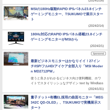
(2024/2/26)
MSIの180Hz駆動RAPID IPSパネル23.8インチ
ゲーミングモニター、TSUKUMOで展示スター
ト
(2024/2/14)
180Hz対応のRAPID IPSパネル搭載23.8インチ
ゲーミングモニターがMSIから
(2024/2/1)
最新ビジネスモニターはかなりイイ！27イン
チ/ISP/フルHD/アイケア全部入り「MSI Moder
n MD2712PW」
使うと良さがわかるビジネス向け便利機能、ホワ
イトでスタイリッシュなデザイン text by Windlass
(2024/1/31)
量子ドット+有機EL採用の曲面モニター「MEG
342C QD-OLED」、TSUKUMOで実機展示ス
タート