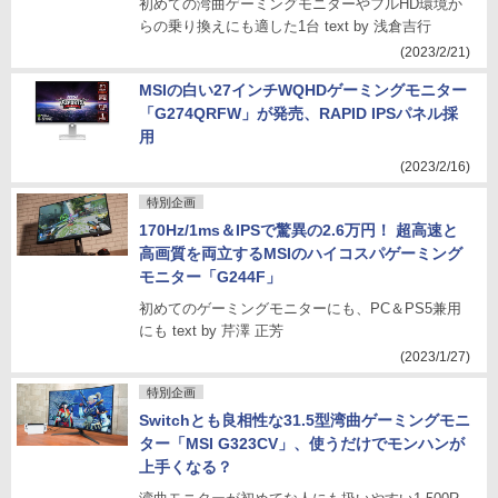
初めての湾曲ゲーミングモニターやフルHD環境か
らの乗り換えにも適した1台 text by 浅倉吉行
(2023/2/21)
MSIの白い27インチWQHDゲーミングモニター
「G274QRFW」が発売、RAPID IPSパネル採
用
(2023/2/16)
特別企画
170Hz/1ms＆IPSで驚異の2.6万円！ 超高速と
高画質を両立するMSIのハイコスパゲーミング
モニター「G244F」
初めてのゲーミングモニターにも、PC＆PS5兼用
にも text by 芹澤 正芳
(2023/1/27)
特別企画
Switchとも良相性な31.5型湾曲ゲーミングモニ
ター「MSI G323CV」、使うだけでモンハンが
上手くなる？