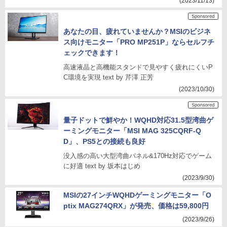
(2023/11/13)
あなたの目、疲れていませんか？MSIのビジネ
ス向けモニター「PRO MP251P」ならセルフチ
ェックできます！
高速液晶と高機能スタンドで見やすく疲れにくいP
C環境を実現 text by 芹澤 正芳
(2023/10/30)
量子ドットで鮮やか！WQHD対応31.5型湾曲ゲ
ーミングモニター「MSI MAG 325CQRF-Q
D」、PS5との接続も良好
没入感の高い大型湾曲パネル&170Hz対応でゲーム
に好適 text by 坂本はじめ
(2023/9/30)
MSIの27インチWQHDゲーミングモニター「O
ptix MAG274QRX」が発売、価格は59,800円
(2023/9/26)