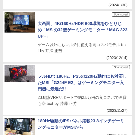
(2024/1/30)
大画面、4K/160Hz/HDR 600環境をひとりじ
め！MSIの32型ゲーミングモニター「MAG 323
UPF」
ゲーム以外にもマルチに使える高コスパモデル tex
t by 芹澤 正芳
(2023/12/14)
フルHDで180Hz、PS5の120Hz動作にも対応し
たMSI「G244F E2」はゲーミングモニター入
門機に最適だ!!
23.8型/VRRサポートで約2.5万円の良コスパで画質
も◎ text by 芹澤 正芳
(2023/11/27)
180Hz駆動のIPSパネル搭載23.8インチゲーミ
ングモニターがMSIから