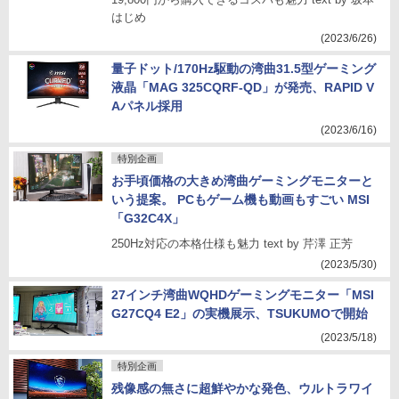
はじめ
(2023/6/26)
量子ドット/170Hz駆動の湾曲31.5型ゲーミング
液晶「MAG 325CQRF-QD」が発売、RAPID V
Aパネル採用
(2023/6/16)
特別企画
お手頃価格の大きめ湾曲ゲーミングモニターと
いう提案。 PCもゲーム機も動画もすごい MSI
「G32C4X」
250Hz対応の本格仕様も魅力 text by 芹澤 正芳
(2023/5/30)
27インチ湾曲WQHDゲーミングモニター「MSI
G27CQ4 E2」の実機展示、TSUKUMOで開始
(2023/5/18)
特別企画
残像感の無さに超鮮やかな発色、ウルトラワイ