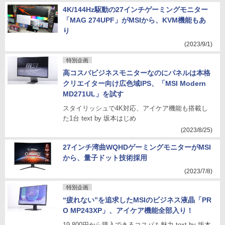
4K/144Hz駆動の27インチゲーミングモニター
「MAG 274UPF」がMSIから、KVM機能もあ
り
(2023/9/1)
特別企画
高コスパビジネスモニターなのにパネルは本格
クリエイター向け広色域IPS、「MSI Modern
MD271UL」を試す
スタイリッシュで4K対応、アイケア機能も搭載し
た1台 text by 坂本はじめ
(2023/8/25)
27インチ湾曲WQHDゲーミングモニターがMSI
から、量子ドット技術採用
(2023/7/8)
特別企画
“疲れない”を追求したMSIのビジネス液晶「PR
O MP243XP」、アイケア機能全部入り！
19,800円から購入できるコスパも魅力 text by 坂本