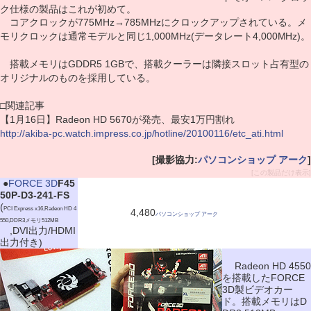
ク仕様の製品はこれが初めて。
コアクロックが775MHz→785MHzにクロックアップされている。メ
モリクロックは通常モデルと同じ1,000MHz(データレート4,000MHz)。
搭載メモリはGDDR5 1GBで、搭載クーラーは隣接スロット占有型の
オリジナルのものを採用している。
□関連記事
【1月16日】Radeon HD 5670が発売、最安1万円割れ
http://akiba-pc.watch.impress.co.jp/hotline/20100116/etc_ati.html
[撮影協力:
パソコンショップ アーク
]
[この製品だけ表示]
|
●
FORCE 3D
F45
50P-D3-241-FS
(
PCI Express x16,Radeon HD 4
4,480
パソコンショップ アーク
550,DDR3メモリ512MB
,DVI出力/HDMI
出力付き)
Radeon HD 4550
を搭載したFORCE
3D製ビデオカー
ド。搭載メモリはD