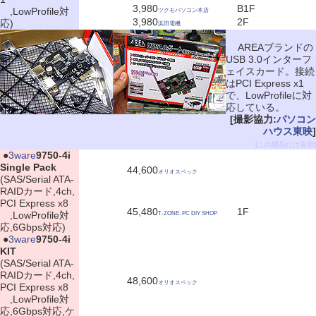
3,980
B1F
,LowProfile対
ツクモパソコン本店
3,980
2F
応)
浜田電機
AREAブランドの
USB 3.0インターフ
ェイスカード。接続
はPCI Express x1
で、LowProfileに対
応している。
[撮影協力:
パソコン
ハウス東映
]
[この製品だけ表示]
|
●
3ware
9750-4i
Single Pack
44,600
オリオスペック
(SAS/Serial ATA-
RAIDカード,4ch,
PCI Express x8
45,480
1F
,LowProfile対
T-ZONE. PC DIY SHOP
応,6Gbps対応)
|
●
3ware
9750-4i
KIT
(SAS/Serial ATA-
RAIDカード,4ch,
48,600
オリオスペック
PCI Express x8
,LowProfile対
応,6Gbps対応,ケ