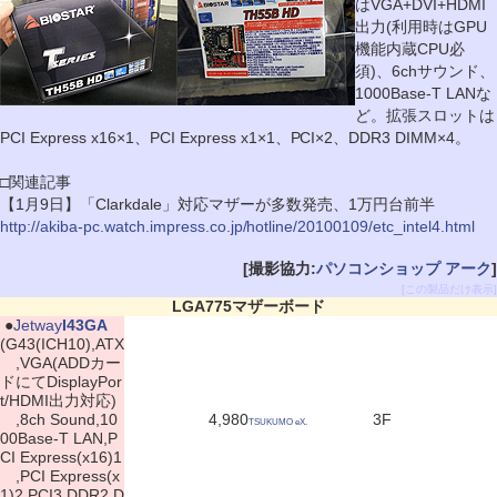
はVGA+DVI+HDMI
出力(利用時はGPU
機能内蔵CPU必
須)、6chサウンド、
1000Base-T LANな
ど。拡張スロットは
PCI Express x16×1、PCI Express x1×1、PCI×2、DDR3 DIMM×4。
□関連記事
【1月9日】「Clarkdale」対応マザーが多数発売、1万円台前半
http://akiba-pc.watch.impress.co.jp/hotline/20100109/etc_intel4.html
[撮影協力:
パソコンショップ アーク
]
[この製品だけ表示]
LGA775マザーボード
|
●
Jetway
I43GA
(G43(ICH10),ATX
,VGA(ADDカー
ドにてDisplayPor
t/HDMI出力対応)
,8ch Sound,10
4,980
3F
TSUKUMO eX.
00Base-T LAN,P
CI Express(x16)1
,PCI Express(x
1)2,PCI3,DDR2 D