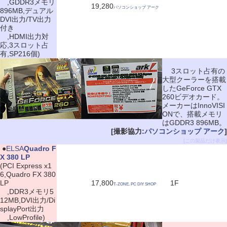
,GDDR3メモリ
19,280
パソコンショップ アーク
896MB,デュアル
DVI出力/TV出力
付き
,HDMI出力対
応,3スロット占
有,SP216個)
3スロット占有の
大型クーラーを搭載
したGeForce GTX
260ビデオカード。
メーカーはInnoVISI
ONで、搭載メモリ
はGDDR3 896MB。
[撮影協力:
パソコンショップ アーク
]
[この製品だけ表示]
|
●
ELSA
Quadro F
X 380 LP
(PCI Express x1
6,Quadro FX 380
LP
17,800
1F
T-ZONE. PC DIY SHOP
,DDR3メモリ5
12MB,DVI出力/Di
splayPort出力
,LowProfile)