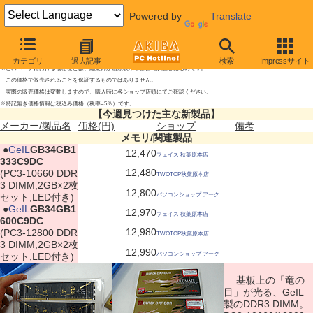
Powered by
Translate
今週見つけた主な新製品
2010年1月23日号
カテゴリ
過去記事
検索
Impressサイト
※このページにおける価格などは、編集部が店頭表示を独自に調査したものです。
この価格で販売されることを保証するものではありません。
実際の販売価格は変動しますので、購入時に各ショップ店頭にてご確認ください。
※特記無き価格情報は税込み価格（税率=5％）です。
【今週見つけた主な新製品】
メーカー/製品名
価格(円)
ショップ
備考
メモリ/関連製品
|
●
GeIL
GB34GB1
12,470
フェイス 秋葉原本店
333C9DC
12,480
(PC3-10660 DDR
TWOTOP秋葉原本店
3 DIMM,2GB×2枚
12,800
セット,LED付き)
パソコンショップ アーク
|
●
GeIL
GB34GB1
12,970
フェイス 秋葉原本店
600C9DC
12,980
(PC3-12800 DDR
TWOTOP秋葉原本店
3 DIMM,2GB×2枚
12,990
セット,LED付き)
パソコンショップ アーク
基板上の「竜の
目」が光る、GeIL
製のDDR3 DIMM。