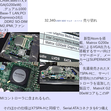
CH9R,Mini-ITX,V
GA(G200eW)
,デュアル1000
Base-T LAN,PCI
Express(x16)1
32,340
売り切れ
,DDR2 SO-DIM
USER SIDE マルチ・スペース
M2,IPMI,ファン
レス)
新型Atomを搭
載、Matrox G200e
WによるVGA出力も
搭載するサーバ向け
マザーボード。メー
カーはSUPERMICR
O。
先週発売されたX
7SPA-Hに、サーバ
管理向けのIPMIコン
トローラを追加した
製品で、MatroX G2
00eWコアもこのIP
MIコントローラに含まれるもの。
そのほかの仕様はX7SPA-Hと同様で、Serial ATAコネクタを6つ備え