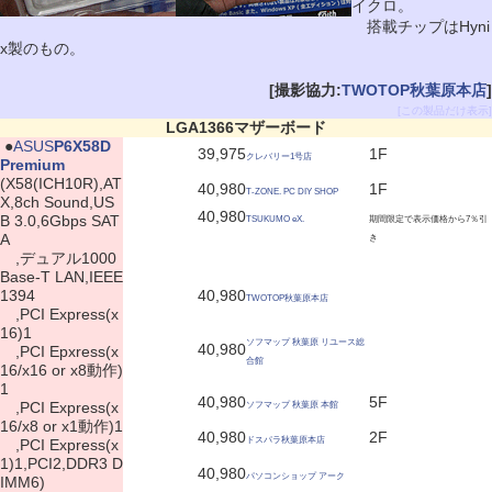
イクロ。
搭載チップはHyni
x製のもの。
[撮影協力:
TWOTOP秋葉原本店
]
[この製品だけ表示]
LGA1366マザーボード
|
●
ASUS
P6X58D
39,975
1F
クレバリー1号店
Premium
(X58(ICH10R),AT
40,980
1F
T-ZONE. PC DIY SHOP
X,8ch Sound,US
40,980
B 3.0,6Gbps SAT
TSUKUMO eX.
期間限定で表示価格から7％引
A
き
,デュアル1000
Base-T LAN,IEEE
1394
40,980
TWOTOP秋葉原本店
,PCI Express(x
16)1
ソフマップ 秋葉原 リユース総
40,980
,PCI Epxress(x
合館
16/x16 or x8動作)
1
40,980
5F
,PCI Express(x
ソフマップ 秋葉原 本館
16/x8 or x1動作)1
40,980
2F
ドスパラ秋葉原本店
,PCI Express(x
1)1,PCI2,DDR3 D
40,980
パソコンショップ アーク
IMM6)