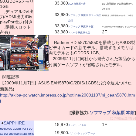
50,GDDR5メモリ
33,980
ZOA 秋葉原本店
B1F,期間限定で表示価格から
1GB
7%引き
,デュアルDVI出
33,980
ソフマップ 秋葉原 リユース総
力/HDMI出力/Dis
期間限定で表示価格からさらに7%引き
合館
playPort出力付き
33,980
,隣接スロット
ソフマップ 秋葉原 本館
5F,期間限定で表示価格からさらに7%引き
33,980
2F
占有)
ドスパラ秋葉原本店
Radeon HD 5870/5850を搭載したASUS製
ビデオカードの新モデル。搭載するメモリは
両モデルともGDDR5 1GB。
2009年11月に同社から発売された製品から
付属ゲームソフトが省略されたモデル。
□関連記事
【2009年11月7日】ASUS EAH5870/G/2DIS/1GD5など(今週見つけた
新製品)
http://akiba-pc.watch.impress.co.jp/hotline/20091107/ni_ceah5870.htm
l
[撮影協力:
ソフマップ 秋葉原 本館
]
[この製品だけ表示]
|
●
SAPPHIRE
18,970
1F
クレバリー1号店
HD5770 1G GDDR5 PCI-E DU
19,800
パソコンショップ アーク
AL DVI-I/HDMI/DP(11163-02-20