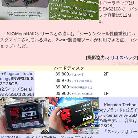
トローラチップはL
SISAS2108で、バッ
ファ容量は512M
B。
LSIのMegaRAIDシリーズとの違いは「シーケンシャル性能重視にカ
スタマイズされている点と、3ware製管理ツールが利用できる点」（シ
ョップ）など。
[撮影協力:
オリオスペック
]
[この製品だけ表示]
ハードディスク
|
●
Kingston Techn
39,800
2F
あきばお〜零
ology
SNVP325-S
39,970
フェイス 秋葉原本店
2/128GB
39,980
TWOTOP秋葉原本店
(2.5インチSerial
39,980
1F
ATA-SSD,128GB)
ツクモパソコン本店II
Kingston Technol
ogyブランドの2.5イ
ンチSerial ATA-SSD
の新モデル。容量は
128GB。
「スペックはリー
ド230MB/s、ライト180MB/s」(ショップ)という。