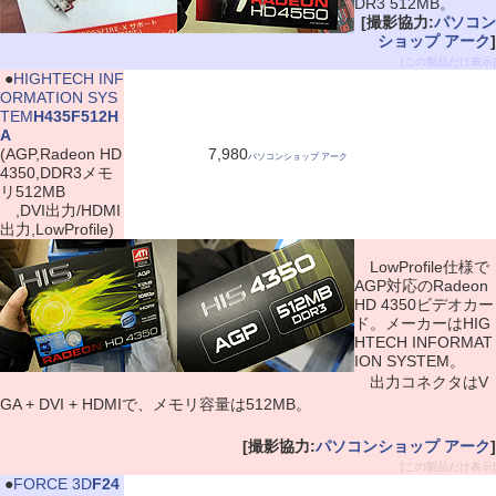
DR3 512MB。
[撮影協力:
パソコン
ショップ アーク
]
[この製品だけ表示]
|
●
HIGHTECH INF
ORMATION SYS
TEM
H435F512H
A
(AGP,Radeon HD
7,980
パソコンショップ アーク
4350,DDR3メモ
リ512MB
,DVI出力/HDMI
出力,LowProfile)
LowProfile仕様で
AGP対応のRadeon
HD 4350ビデオカー
ド。メーカーはHIG
HTECH INFORMAT
ION SYSTEM。
出力コネクタはV
GA + DVI + HDMIで、メモリ容量は512MB。
[撮影協力:
パソコンショップ アーク
]
[この製品だけ表示]
|
●
FORCE 3D
F24