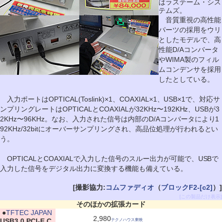
はラステーム・シス
テムズ。
音質重視の高性能
パーツの採用をウリ
としたモデルで、高
性能D/Aコンバータ
やWIMA製のフィル
ムコンデンサを採用
したとしている。
入力ポートはOPTICAL(Toslink)×1、COAXIAL×1、USB×1で、対応サ
ンプリングレートはOPTICALとCOAXIALが32KHz〜192KHz、USBが3
2KHz〜96KHz。なお、入力された信号は内部のD/Aコンバータにより1
92KHz/32bitにオーバーサンプリングされ、高品位処理が行われるとい
う。
OPTICALとCOAXIALで入力した信号のスルー出力が可能で、USBで
入力した信号をデジタル出力に変換する機能も備えている。
[撮影協力:
コムファディオ
（
ブロックF2-[c2]
）]
[この製品だけ表示]
そのほかの拡張カード
|
●
TFTEC JAPAN
2,980
USB3.0 PCI-E C
テクノハウス東映