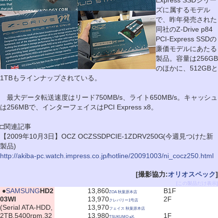
Express SSDシリー
ズに属するモデル
で、昨年発売された
同社のZ-Drive p84
PCI-Express SSDの
廉価モデルにあたる
製品。容量は256GB
のほかに、512GBと
1TBもラインナップされている。
最大データ転送速度はリード750MB/s、ライト650MB/s。キャッシュ
は256MBで、インターフェイスはPCI Express x8。
□関連記事
【2009年10月3日】OCZ OCZSSDPCIE-1ZDRV250G(今週見つけた新
製品)
http://akiba-pc.watch.impress.co.jp/hotline/20091003/ni_cocz250.html
[撮影協力:
オリオスペック
]
[この製品だけ表示]
|
●
SAMSUNG
HD2
13,860
B1F
ZOA 秋葉原本店
03WI
13,970
2F
クレバリー1号店
(Serial ATA-HDD,
13,970
フェイス 秋葉原本店
2TB,5400rpm,32
13,980
1F
TSUKUMO eX.