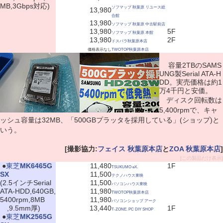
MB,3Gbps対応)
ソフマップ 秋葉原 リユース総
13,980
合館
13,980
ソフマップ 秋葉原 中古駅前店
13,980
5F
ソフマップ 秋葉原 本館
13,980
2F
ドスパラ秋葉原本店
価格表示なし
TWOTOP秋葉原本店
容量2TBのSAMS
UNG製Serial ATA-H
DD。実売価格は約1
万4千円と安価。
ディスク回転数は
5,400rpmで、キャ
ッシュ容量は32MB、「500GBプラッタを採用している」(ショップ)と
いう。
[撮影協力:
フェイス 秋葉原本店
と
ZOA 秋葉原本店
]
[この製品だけ表示]
|
●
東芝
MK6465G
11,480
1F
TSUKUMO eX.
SX
11,500
テクノハウス東映
(2.5インチSerial
11,500
パソコンハウス東映
ATA-HDD,640GB,
11,980
TWOTOP秋葉原本店
5400rpm,8MB
11,980
パソコンショップ アーク
,9.5mm厚)
13,440
1F
T-ZONE. PC DIY SHOP
|
●
東芝
MK2565G