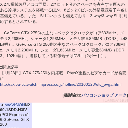
X 275搭載製品とほぼ同様。2スロット分のスペースを占有する厚みの
ある冷却システムを搭載するほか、8ピンと6ピンの外部電源端子を各1
基備えている。また、SLIコネクタも備えており、2-way/3-way SLIに対
応するとされている。
GeForce GTX 275側の主なスペックはクロックがコア633MHz、メ
モリ2,268MHz、シェーダ1,296MHz、メモリ容量896MB（DDR3、448
bit幅）。GeForce GTS 250側の主なスペックはクロックがコア738MH
z、メモリ2,200MHz、シェーダ1,836MHz、メモリ容量384MB（DDR
3、192bit幅）。搭載している映像端子はDVI-I（2ポート）。
□関連記事
【1月23日】GTX 275/250を両搭載、PhysX重視のビデオカードが発売
に
http://akiba-pc.watch.impress.co.jp/hotline/20100123/etc_evga.html
[撮影協力:
パソコンショップ アーク
]
[この製品だけ表示]
|
●
InnoVISION
N2
60-1SDD-H3IV
(PCI Express x1
6,GeForce GTX
260