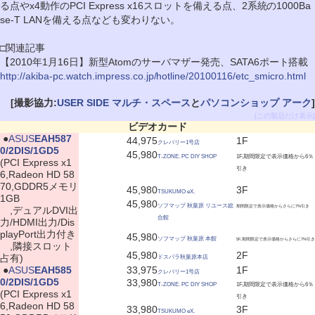
る点やx4動作のPCI Express x16スロットを備える点、2系統の1000Ba
se-T LANを備える点なども変わりない。
□関連記事
【2010年1月16日】新型Atomのサーバマザー発売、SATA6ポート搭載
http://akiba-pc.watch.impress.co.jp/hotline/20100116/etc_smicro.html
[撮影協力:
USER SIDE マルチ・スペース
と
パソコンショップ アーク
]
[この製品だけ表示]
ビデオカード
|
●
ASUS
EAH587
44,975
1F
クレバリー1号店
0/2DIS/1GD5
45,980
T-ZONE. PC DIY SHOP
1F,期間限定で表示価格から6％
(PCI Express x1
引き
6,Radeon HD 58
70,GDDR5メモリ
45,980
3F
TSUKUMO eX.
1GB
45,980
ソフマップ 秋葉原 リユース総
期間限定で表示価格からさらに7%引き
,デュアルDVI出
合館
力/HDMI出力/Dis
playPort出力付き
45,980
ソフマップ 秋葉原 本館
5F,期間限定で表示価格からさらに7%引き
,隣接スロット
45,980
2F
占有)
ドスパラ秋葉原本店
|
●
ASUS
EAH585
33,975
1F
クレバリー1号店
0/2DIS/1GD5
33,980
T-ZONE. PC DIY SHOP
1F,期間限定で表示価格から6％
(PCI Express x1
引き
6,Radeon HD 58
33,980
3F
TSUKUMO eX.