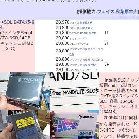
[撮影協力:
フェイス 秋葉原本店
]
[この製品だけ表示]
|
●
SOLIDATA
K5-6
28,970
フェイス 秋葉原本店
4i
28,980
TWOTOP秋葉原本店
(2.5インチSerial
29,800
1F
T-ZONE. PC DIY SHOP
ATA-SSD,64GB,
29,800
オリオスペック
キャッシュ64MB
29,800
2F
クレバリー1号店
,SLC)
ソフマップ 秋葉原 リユース総
29,800
合館
29,800
ソフマップ 秋葉原 中古駅前店
29,800
5F
ソフマップ 秋葉原 本館
29,800
パソコンショップ アーク
Intel製SLCチップ
採用/Indilinx製コン
トローラ搭載のSOL
IDATA製2.5インチS
SD。容量は64GB
で、キャッシュ容量
は64MB。
2009年7月に同社
から発売された「K
5-64RE」の姉妹モ
デルで、搭載するN