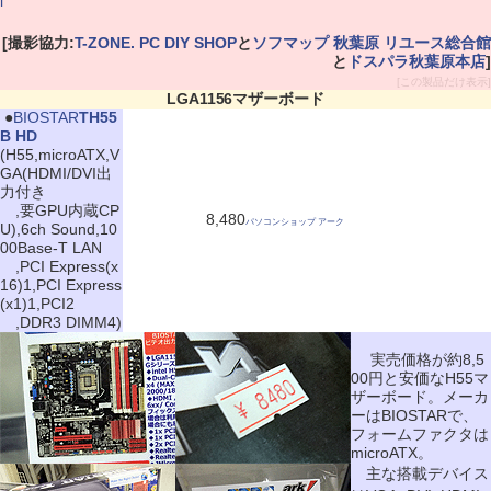
l
[撮影協力:
T-ZONE. PC DIY SHOP
と
ソフマップ 秋葉原 リユース総合館
と
ドスパラ秋葉原本店
]
[この製品だけ表示]
LGA1156マザーボード
|
●
BIOSTAR
TH55
B HD
(H55,microATX,V
GA(HDMI/DVI出
力付き
,要GPU内蔵CP
8,480
パソコンショップ アーク
U),6ch Sound,10
00Base-T LAN
,PCI Express(x
16)1,PCI Express
(x1)1,PCI2
,DDR3 DIMM4)
実売価格が約8,5
00円と安価なH55マ
ザーボード。メーカ
ーはBIOSTARで、
フォームファクタは
microATX。
主な搭載デバイス