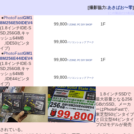
[撮影協力:
あきばお〜零
]
[この製品だけ表示]
|
●
PhotoFast
GM1
8M256E50IDEV4
99,800
1F
T-ZONE. PC DIY SHOP
(1.8インチIDE-S
SD,256GB,キャ
ッシュ64MB
99,800
,IDE50ピンタ
パソコンショップ アーク
イプ)
|
●
PhotoFast
GM1
8M256E44IDEV4
99,800
1F
T-ZONE. PC DIY SHOP
(1.8インチIDE-S
SD,256GB,キャ
ッシュ64MB
99,800
,IDE44ピンタ
パソコンショップ アーク
イプ)
1.8インチSSDで
最大容量となる256
GBのSSD。メーカ
ーはPhotoFastで、
東芝型50ピンタイプ
と日立型44ピンタイ
プの2モデルが発売
されている。