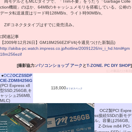
両モデルともMLCタイプで、「Trim不要」をうたう「Garbage Colle
ction機能」のほか、64MBのキャッシュメモリを搭載している。公称の
データ転送速度はリード時128MB/s、ライト時90MB/s。
ZIFコネクタタイプはすでに発売済み。
□関連記事
【2009年12月26日】GM18M256EZIFV4(今週見つけた新製品)
http://akiba-pc.watch.impress.co.jp/hotline/20091226/ni_i_hd.html#gm
18m256ezif
[撮影協力:
パソコンショップ アーク
と
T-ZONE. PC DIY SHOP
]
[この製品だけ表示]
|
●
OCZ
OCZSSDP
CIE-ZDM84256G
(PCI Express x8
118,000
オリオスペック
型SSD,256GB,キ
ャッシュ256MB,
MLC)
OCZ製PCI Expre
ss接続SSDの新モデ
ル。容量は256GB。
Z-Drive m84 PCI-