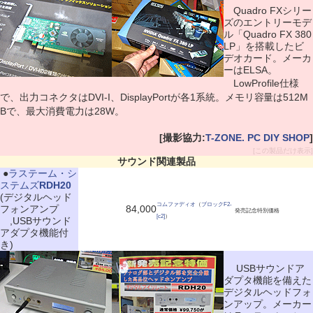
Quadro FXシリー
ズのエントリーモデ
ル「Quadro FX 380
LP」を搭載したビ
デオカード。メーカ
ーはELSA。
LowProfile仕様
で、出力コネクタはDVI-I、DisplayPortが各1系統。メモリ容量は512M
Bで、最大消費電力は28W。
[撮影協力:
T-ZONE. PC DIY SHOP
]
[この製品だけ表示]
サウンド関連製品
|
●
ラステーム・シ
ステムズ
RDH20
(デジタルヘッド
コムファディオ
（
ブロックF2-
フォンアンプ
84,000
発売記念特別価格
[c2]
）
,USBサウンド
アダプタ機能付
き)
USBサウンドア
ダプタ機能を備えた
デジタルヘッドフォ
ンアップ。メーカー