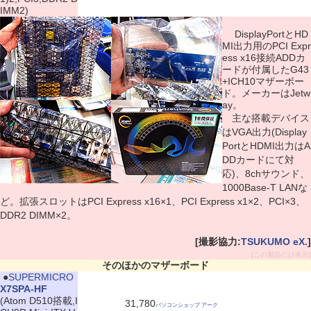
IMM2)
DisplayPortとHD
MI出力用のPCI Expr
ess x16接続ADDカ
ードが付属したG43
+ICH10マザーボー
ド。メーカーはJetw
ay。
主な搭載デバイス
はVGA出力(Display
PortとHDMI出力はA
DDカードにて対
応)、8chサウンド、
1000Base-T LANな
ど。拡張スロットはPCI Express x16×1、PCI Express x1×2、PCI×3、
DDR2 DIMM×2。
[撮影協力:
TSUKUMO eX.
]
[この製品だけ表示]
そのほかのマザーボード
|
●
SUPERMICRO
X7SPA-HF
(Atom D510搭載,I
31,780
パソコンショップ アーク