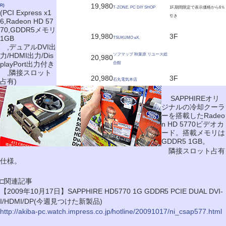
19,980
R)
T-ZONE. PC DIY SHOP
1F,期間限定で表示価格から6％
(PCI Express x1
引き
6,Radeon HD 57
70,GDDR5メモリ
19,980
3F
1GB
TSUKUMO eX.
,デュアルDVI出
力/HDMI出力/Dis
ソフマップ 秋葉原 リユース総
20,980
playPort出力付き
合館
,隣接スロット
20,980
3F
占有)
石丸電気本店
SAPPHIREオリ
ジナルの冷却クーラ
ーを搭載したRadeo
n HD 5770ビデオカ
ード。搭載メモリは
GDDR5 1GB。
隣接スロット占有
仕様。
□関連記事
【2009年10月17日】SAPPHIRE HD5770 1G GDDR5 PCIE DUAL DVI-
I/HDMI/DP(今週見つけた新製品)
http://akiba-pc.watch.impress.co.jp/hotline/20091017/ni_csap577.html