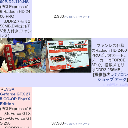
00P-D2-110-HS
(PCI Express x1
6,Radeon HD 24
00 PRO
2,980
パソコンショップ アーク
,DDR2メモリ2
56MB,DVI出力/T
V出力付き,ファン
レス)
ファンレス仕様
のRadeon HD 2400
PROビデオカード。
メーカーはFORCE
3Dで、搭載メモリ
はDDR2 256MB。
[撮影協力:
パソコン
ショップ アーク
]
[この製品だけ表示]
|
●
EVGA
Geforce GTX 27
5 CO-OP PhysX
Edition
(PCI Express x16
,GeForce GTX
275+GeForce GT
S 250
37,980
パソコンショップ アーク