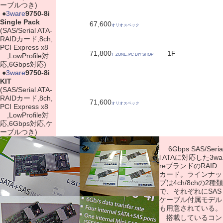
ーブルつき)
|
●
3ware
9750-8i
Single Pack
67,600
オリオスペック
(SAS/Serial ATA-
RAIDカード,8ch,
PCI Express x8
71,800
1F
,LowProfile対
T-ZONE. PC DIY SHOP
応,6Gbps対応)
|
●
3ware
9750-8i
KIT
(SAS/Serial ATA-
RAIDカード,8ch,
71,600
オリオスペック
PCI Express x8
,LowProfile対
応,6Gbps対応,ケ
ーブルつき)
6Gbps SAS/Seria
l ATAに対応した3wa
reブランドのRAID
カード。ラインナッ
プは4ch/8chの2種類
で、それぞれにSAS
ケーブル付属モデル
も用意されている。
搭載しているコン