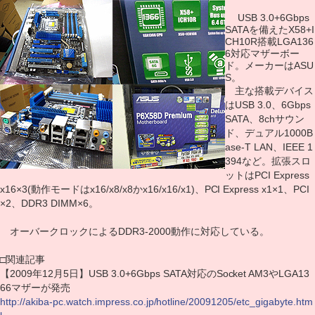
USB 3.0+6Gbps
SATAを備えたX58+I
CH10R搭載LGA136
6対応マザーボー
ド。メーカーはASU
S。
主な搭載デバイス
はUSB 3.0、6Gbps
SATA、8chサウン
ド、デュアル1000B
ase-T LAN、IEEE 1
394など。拡張スロ
ットはPCI Express
x16×3(動作モードはx16/x8/x8かx16/x16/x1)、PCI Express x1×1、PCI
×2、DDR3 DIMM×6。
オーバークロックによるDDR3-2000動作に対応している。
□関連記事
【2009年12月5日】USB 3.0+6Gbps SATA対応のSocket AM3やLGA13
66マザーが発売
http://akiba-pc.watch.impress.co.jp/hotline/20091205/etc_gigabyte.htm