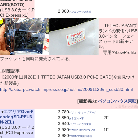
ARD(SOTO)
(USB 3.0カード,P
2,980
パソコンハウス東映
CI Express x1)
TFTEC JAPANブ
ランドの安価なUSB
3.0インターフェイ
スカードの新モデ
ル。
専用のLowProfile
ブラケットも同時に発売されている。
□関連記事
【2009年11月28日】TFTEC JAPAN USB3.0 PCI-E CARD(今週見つけ
た新製品)
http://akiba-pc.watch.impress.co.jp/hotline/20091128/ni_cusb30.html
[撮影協力:
パソコンハウス東映
]
[この製品だけ表示]
|
●
エアリア
OverF
3,780
パソコンショップ アーク
ender(SD-PEU3
3,850
2F
あきばお〜零
N-2EL)
3,940
パソコンハウス東映
(USB 3.0カード,2
3,980
1F
T-ZONE. PC DIY SHOP
ch,PCI Express x
3,980
TWOTOP秋葉原本店
1