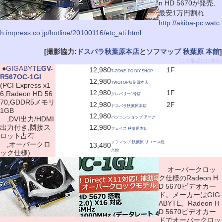
n HD 5670が発売、
最安1万円割れ
http://akiba-pc.watc
h.impress.co.jp/hotline/20100116/etc_ati.html
[撮影協力:
ドスパラ秋葉原本店
と
ソフマップ 秋葉原 本館
]
[この製品だけ表示]
|
●
GIGABYTE
GV-
12,980
1F
T-ZONE. PC DIY SHOP
R567OC-1GI
12,980
TWOTOP秋葉原本店
(PCI Express x1
12,980
1F
6,Radeon HD 56
クレバリー1号店
70,GDDR5メモリ
12,980
2F
ドスパラ秋葉原本店
1GB
12,980
,DVI出力/HDMI
パソコンショップ アーク
出力付き,隣接ス
12,980
フェイス 秋葉原本店
ロット占有
ソフマップ 秋葉原 リユース総
,オーバークロ
13,480
合館
ック仕様)
オーバークロッ
ク仕様のRadeon H
D 5670ビデオカー
ド。メーカーはGIG
ABYTE。Radeon H
D 5670ビデオカー
ドでオーバークロッ