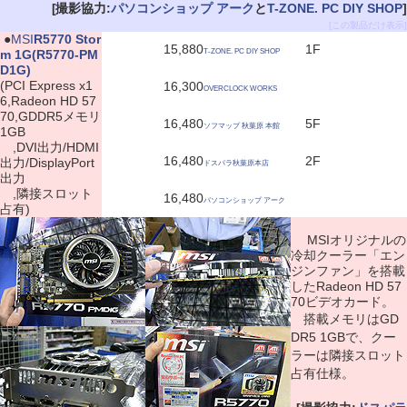
[撮影協力:
パソコンショップ アーク
と
T-ZONE. PC DIY SHOP
]
[この製品だけ表示]
|
●
MSI
R5770 Stor
15,880
1F
m 1G(R5770-PM
T-ZONE. PC DIY SHOP
D1G)
(PCI Express x1
16,300
OVERCLOCK WORKS
6,Radeon HD 57
70,GDDR5メモリ
16,480
5F
ソフマップ 秋葉原 本館
1GB
,DVI出力/HDMI
16,480
2F
出力/DisplayPort
ドスパラ秋葉原本店
出力
,隣接スロット
16,480
パソコンショップ アーク
占有)
MSIオリジナルの
冷却クーラー「エン
ジンファン」を搭載
したRadeon HD 57
70ビデオカード。
搭載メモリはGD
DR5 1GBで、クー
ラーは隣接スロット
占有仕様。