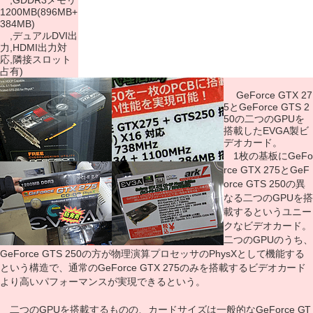
,GDDR3メモリ
1200MB(896MB+
384MB)
,デュアルDVI出
力,HDMI出力対
応,隣接スロット
占有)
GeForce GTX 27
5とGeForce GTS 2
50の二つのGPUを
搭載したEVGA製ビ
デオカード。
1枚の基板にGeFo
rce GTX 275とGeF
orce GTS 250の異
なる二つのGPUを搭
載するというユニー
クなビデオカード。
二つのGPUのうち、
GeForce GTS 250の方が物理演算プロセッサのPhysXとして機能する
という構造で、通常のGeForce GTX 275のみを搭載するビデオカード
より高いパフォーマンスが実現できるという。
二つのGPUを搭載するものの、カードサイズは一般的なGeForce GT