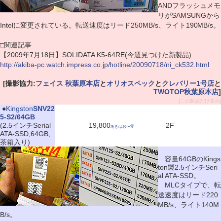
ANDフラッシュメモ
リがSAMSUNGから
Intelに変更されている。転送速度はリード250MB/s、ライト190MB/s。
□関連記事
【2009年7月18日】SOLIDATA K5-64RE(今週見つけた新製品)
http://akiba-pc.watch.impress.co.jp/hotline/20090718/ni_ck532.html
[撮影協力:
フェイス 秋葉原本店
と
オリオスペック
と
クレバリー1号店
と
TWOTOP秋葉原本店
]
[この製品だけ表示]
|
●
Kingston
SNV22
5-S2/64GB
(2.5インチSerial
19,800
2F
あきばお〜零
ATA-SSD,64GB,
茶箱入り)
容量64GBのKings
ton製2.5インチSeri
al ATA-SSD。
MLCタイプで、転
送速度はリード220
MB/s、ライト140M
B/s。