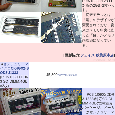
PC3-10660/12800
対応の2GB×2枚セッ
ト。
従来モデルとは
「竜」のデザインが
変更されており、従
来はメモリ中央にあ
った「目」がメモリ
両端部になってい
る。
[撮影協力:
フェイス 秋葉原本店
]
[この製品だけ表示]
|
●
センチュリーマ
イクロ
CK4GX2-S
OD3U1333
45,800
TWOTOP秋葉原本店
(PC3-10600 DDR
3 SO-DIMM,4GB
×2枚)
PC3-10600(DDR
3-1333)対応SO-DI
MM 4GBの2枚組み
パッケージ。メーカ
ーはセンチュリーマ