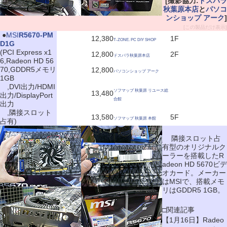
[撮影協力:
ドスパラ
秋葉原本店
と
パソコ
ンショップ アーク
]
[この製品だけ表示]
|
●
MSI
R5670-PM
12,380
1F
T-ZONE. PC DIY SHOP
D1G
(PCI Express x1
12,800
2F
ドスパラ秋葉原本店
6,Radeon HD 56
70,GDDR5メモリ
12,800
パソコンショップ アーク
1GB
,DVI出力/HDMI
ソフマップ 秋葉原 リユース総
13,480
出力/DisplayPort
合館
出力
,隣接スロット
13,580
5F
ソフマップ 秋葉原 本館
占有)
隣接スロット占
有型のオリジナルク
ーラーを搭載したR
adeon HD 5670ビデ
オカード。メーカー
はMSIで、搭載メモ
リはGDDR5 1GB。
□関連記事
【1月16日】Radeo