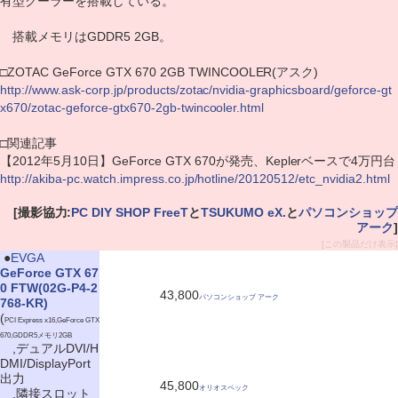
有型クーラーを搭載している。
搭載メモリはGDDR5 2GB。
□ZOTAC GeForce GTX 670 2GB TWINCOOLER(アスク)
http://www.ask-corp.jp/products/zotac/nvidia-graphicsboard/geforce-gt
x670/zotac-geforce-gtx670-2gb-twincooler.html
□関連記事
【2012年5月10日】GeForce GTX 670が発売、Keplerベースで4万円台
http://akiba-pc.watch.impress.co.jp/hotline/20120512/etc_nvidia2.html
[撮影協力:
PC DIY SHOP FreeT
と
TSUKUMO eX.
と
パソコンショップ
アーク
]
[この製品だけ表示]
|
●
EVGA
GeForce GTX 67
0 FTW(02G-P4-2
43,800
パソコンショップ アーク
768-KR)
(
PCI Express x16,GeForce GTX
670,GDDR5メモリ2GB
,デュアルDVI/H
DMI/DisplayPort
出力
45,800
オリオスペック
,隣接スロット