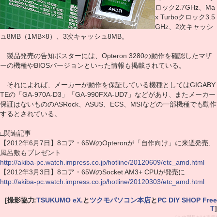
ロック2.7GHz、Ma
x Turboクロック3.5
GHz、2次キャッシ
ュ8MB（1MB×8）、3次キャッシュ8MB。
製品発売の告知ポスターには、Opteron 3280の動作を確認したマザ
ーの機種やBIOSバージョンといった情報も掲載されている。
それによれば、メーカーが動作を保証している機種としてはGIGABY
TEの「GA-970A-D3」「GA-990FXA-UD7」などがあり、またメーカー
保証はないもののASRock、ASUS、ECS、MSIなどの一部機種でも動作
するとされている。
□関連記事
【2012年6月7日】8コア・65WのOpteronが「自作向け」に来週発売、
風呂敷もプレゼント
http://akiba-pc.watch.impress.co.jp/hotline/20120609/etc_amd.html
【2012年3月3日】8コア・65WのSocket AM3+ CPUが発売に
http://akiba-pc.watch.impress.co.jp/hotline/20120303/etc_amd.html
[撮影協力:
TSUKUMO eX.
と
ツクモパソコン本店
と
PC DIY SHOP Free
T
]