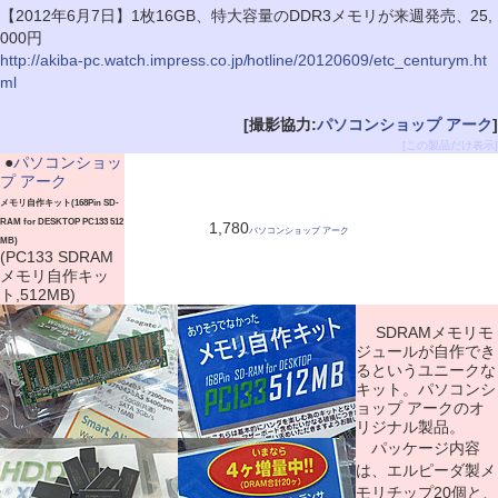
【2012年6月7日】1枚16GB、特大容量のDDR3メモリが来週発売、25,
000円
http://akiba-pc.watch.impress.co.jp/hotline/20120609/etc_centurym.ht
ml
[撮影協力:
パソコンショップ アーク
]
[この製品だけ表示]
|
●
パソコンショッ
プ アーク
メモリ自作キット(168Pin SD-
RAM for DESKTOP PC133 512
1,780
パソコンショップ アーク
MB)
(PC133 SDRAM
メモリ自作キッ
ト,512MB)
SDRAMメモリモ
ジュールが自作でき
るというユニークな
キット。パソコンシ
ョップ アークのオ
リジナル製品。
パッケージ内容
は、エルピーダ製メ
モリチップ20個と、