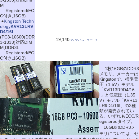
3-1333)対応DIM
M
,Registered/EC
C付き,16GB)
|
●
Kingston Techn
ology
KVR13LR9
D4/16I
(PC3-10600(DDR
19,140
パソコンショップ アーク
3-1333)対応DIM
M,DDR3L
,Registered/EC
C付き,16GB)
1枚16GBのDDR3
メモリ。メーカーは
Kingstonで、標準電
圧（1.5V）モデル
「KVR13R9D4/16
I」と低電圧（1.35
V）モデル「KVR13
LR9D4/16I」の2種
類が発売されてい
る。いずれもECC/R
egisteredタイプ。
16GBのDDR3メ
モリについては、セ