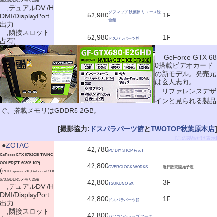
680,GDDR5メモリ2GB
,デュアルDVI/H
ソフマップ 秋葉原 リユース総
52,980
1F
DMI/DisplayPort
合館
出力
,隣接スロット
52,980
1F
ドスパラパーツ館
占有)
GeForce GTX 68
0搭載ビデオカード
の新モデル。発売元
は玄人志向。
リファレンスデザ
インと見られる製品
で、搭載メモリはGDDR5 2GB。
[撮影協力:
ドスパラパーツ館
と
TWOTOP秋葉原本店
]
[この製品だけ表示]
|
●
ZOTAC
42,780
PC DIY SHOP FreeT
GeForce GTX 670 2GB TWINC
OOLER(ZT-60305-10P)
42,800
OVERCLOCK WORKS
近日販売開始予定
(
PCI Express x16,GeForce GTX
670,GDDR5メモリ2GB
42,800
3F
TSUKUMO eX.
,デュアルDVI/H
DMI/DisplayPort
42,800
1F
ドスパラパーツ館
出力
,隣接スロット
42,800
パソコンショップ アーク