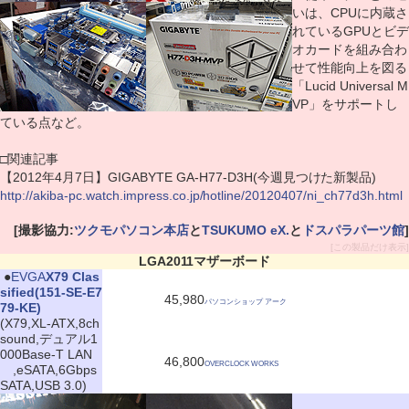
いは、CPUに内蔵さ
れているGPUとビデ
オカードを組み合わ
せて性能向上を図る
「Lucid Universal M
VP」をサポートし
ている点など。
□関連記事
【2012年4月7日】GIGABYTE GA-H77-D3H(今週見つけた新製品)
http://akiba-pc.watch.impress.co.jp/hotline/20120407/ni_ch77d3h.html
[撮影協力:
ツクモパソコン本店
と
TSUKUMO eX.
と
ドスパラパーツ館
]
[この製品だけ表示]
LGA2011マザーボード
|
●
EVGA
X79 Clas
sified(151-SE-E7
45,980
パソコンショップ アーク
79-KE)
(X79,XL-ATX,8ch
sound,デュアル1
000Base-T LAN
46,800
OVERCLOCK WORKS
,eSATA,6Gbps
SATA,USB 3.0)