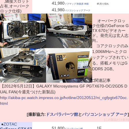
,隣接スロット
41,980
ソフマップ 秋葉原 本館
4F,売り切れ
占有,オーバーク
41,980
ロック仕様)
パソコンショップ アーク
オーバークロッ
ク仕様のGeForce G
TX 670ビデオカー
ド。発売元は玄人志
向。
コアクロックのみ
1,006MHzへとクロ
ックアップされてい
る。搭載メモリはG
DDR5 2GB。
□関連記事
【2012年5月12日】GALAXY Microsystems GF PGTX670-OC/2GD5 D
UAL FAN(今週見つけた新製品)
http://akiba-pc.watch.impress.co.jp/hotline/20120512/ni_cgfpgtx670oc.
html
[撮影協力:
ドスパラパーツ館
と
パソコンショップ アーク
]
[この製品だけ表示]
|
●
ZOTAC
51,800
1F
ドスパラパーツ館