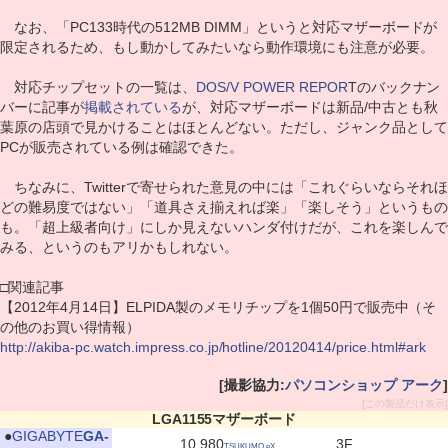
なお、「PC133時代の512MB DIMM」というと対応マザーボードが
限定されるため、もし動かしてみたいなら動作環境にも注意が必要。
対応チップセットの一覧は、
DOS/V POWER REPOR
Tのバックナン
バーに記事が
掲載されている
が、対応マザーボードは新品/中古とも秋
葉原の店頭で見かけることはほとんどない。ただし、ジャンク品として
PCが販売されている例は確認できた。
ちなみに、Twitterで寄せられた意見の中には「これぐらいならそれほ
どの難易度ではない」「道具さえ揃えれば楽」「楽しそう」というもの
も。「超上級者向け」にしか見えないハンダ付けだが、これを楽しんで
みる、というのもアリかもしれない。
□関連記事
【2012年4月14日】ELPIDA製のメモリチップを1個50円で販売中（そ
の他のお買い得情報）
http://akiba-pc.watch.impress.co.jp/hotline/20120414/price.html#ark
[撮影協力:
パソコンショップ アーク
]
[この製品だけ表示]
LGA1155マザーボード
|
●
GIGABYTE
GA-
10,980
3F
TSUKUMO eX.