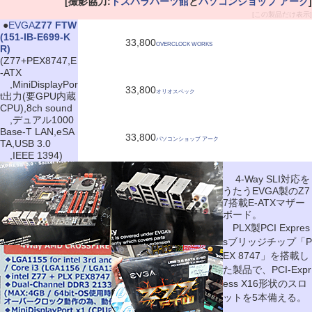
[撮影協力:
ドスパラパーツ館
と
パソコンショップ アーク
]
[この製品だけ表示]
|
●
EVGA
Z77 FTW
(151-IB-E699-K
33,800
OVERCLOCK WORKS
R)
(Z77+PEX8747,E
-ATX
,MiniDisplayPor
33,800
オリオスペック
t出力(要GPU内蔵
CPU),8ch sound
,デュアル1000
Base-T LAN,eSA
33,800
パソコンショップ アーク
TA,USB 3.0
,IEEE 1394)
4-Way SLI対応を
うたうEVGA製のZ7
7搭載E-ATXマザー
ボード。
PLX製PCI Expres
sブリッジチップ「P
EX 8747」を搭載し
た製品で、PCI-Expr
ess X16形状のスロ
ットを5本備える。