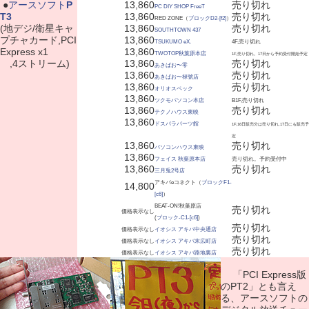
|
●
アースソフト
P
13,860
売り切れ
PC DIY SHOP FreeT
T3
13,860
売り切れ
RED ZONE（
ブロックD2-[f2]
）
(地デジ/衛星キャ
13,860
売り切れ
SOUTHTOWN 437
プチャカード,PCI
13,860
TSUKUMO eX.
4F,売り切れ
Express x1
13,860
TWOTOP秋葉原本店
1F,売り切れ。17日から予約受付開始予定
,4ストリーム)
13,860
売り切れ
あきばお〜零
13,860
売り切れ
あきばお〜禄號店
13,860
売り切れ
オリオスペック
13,860
ツクモパソコン本店
B1F,売り切れ
13,860
売り切れ
テクノハウス東映
13,860
ドスパラパーツ館
1F,16日販売分は売り切れ,17日にも販売予
定
13,860
売り切れ
パソコンハウス東映
13,860
フェイス 秋葉原本店
売り切れ。予約受付中
13,860
売り切れ
三月兎2号店
アキバeコネクト（
ブロックF1-
14,800
[c6]
）
BEAT-ON!秋葉原店
売り切れ
価格表示なし
(
ブロック-C1-[c6]
)
売り切れ
価格表示なし
イオシス アキバ中央通店
売り切れ
価格表示なし
イオシス アキバ末広町店
売り切れ
価格表示なし
イオシス アキバ路地裏店
「PCI Express版
のPT2」とも言え
る、アースソフトの