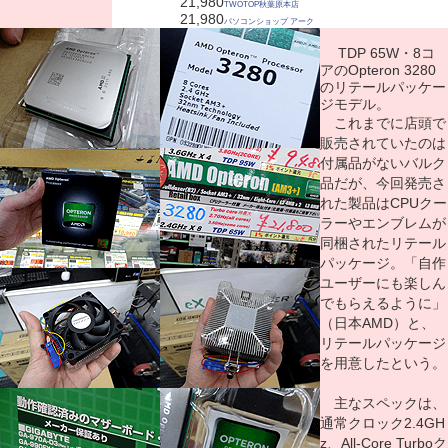
21,980
TWOTOP秋葉原本店
21,980
パソコンショップ アーク
TDP 65W・8コ
アのOpteron 3280
のリテールパッケー
ジモデル。
これまでに店頭で
販売されていたのは
付属品がないバルク
品だが、今回発売さ
れた製品はCPUクー
ラーやエンブレムが
同梱されたリテール
パッケージ。「自作
ユーザーにも楽しん
でもらえるように」
（日本AMD）と、
リテールパッケージ
を用意したという。
主なスペックは、
通常クロック2.4GH
z、All-Core Turboク