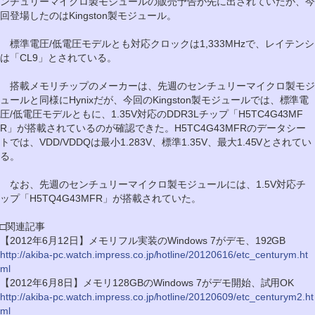
ンチュリーマイクロ製モジュールの販売予告が先に出されていたが、今
回登場したのはKingston製モジュール。
標準電圧/低電圧モデルとも対応クロックは1,333MHzで、レイテンシ
は「CL9」とされている。
搭載メモリチップのメーカーは、先週のセンチュリーマイクロ製モジ
ュールと同様にHynixだが、今回のKingston製モジュールでは、標準電
圧/低電圧モデルともに、1.35V対応のDDR3Lチップ「H5TC4G43MF
R」が搭載されているのが確認できた。H5TC4G43MFRのデータシー
トでは、VDD/VDDQは最小1.283V、標準1.35V、最大1.45Vとされてい
る。
なお、先週のセンチュリーマイクロ製モジュールには、1.5V対応チ
ップ「H5TQ4G43MFR」が搭載されていた。
□関連記事
【2012年6月12日】メモリフル実装のWindows 7がデモ、192GB
http://akiba-pc.watch.impress.co.jp/hotline/20120616/etc_centurym.ht
ml
【2012年6月8日】メモリ128GBのWindows 7がデモ開始、試用OK
http://akiba-pc.watch.impress.co.jp/hotline/20120609/etc_centurym2.ht
ml