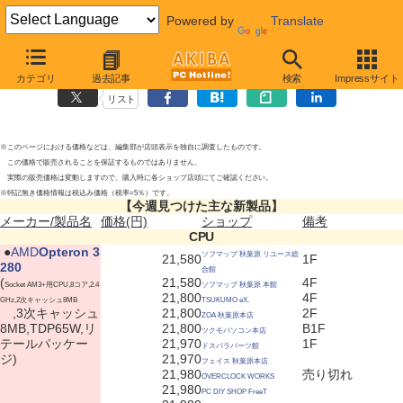
Powered by
Translate
今週見つけた主な新製品
(2012年6月16日)
カテゴリ
過去記事
検索
Impressサイト
リスト
※このページにおける価格などは、編集部が店頭表示を独自に調査したものです。
この価格で販売されることを保証するものではありません。
実際の販売価格は変動しますので、購入時に各ショップ店頭にてご確認ください。
※特記無き価格情報は税込み価格（税率=5％）です。
【今週見つけた主な新製品】
メーカー/製品名
価格(円)
ショップ
備考
CPU
|
●
AMD
Opteron 3
ソフマップ 秋葉原 リユース総
21,580
1F
280
合館
(
21,580
4F
Socket AM3+用CPU,8コア,2.4
ソフマップ 秋葉原 本館
21,800
4F
GHz,2次キャッシュ8MB
TSUKUMO eX.
,3次キャッシュ
21,800
2F
ZOA 秋葉原本店
8MB,TDP65W,リ
21,800
B1F
ツクモパソコン本店
テールパッケー
21,970
1F
ドスパラパーツ館
ジ)
21,970
フェイス 秋葉原本店
21,980
売り切れ
OVERCLOCK WORKS
21,980
PC DIY SHOP FreeT