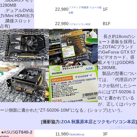
,GDDR5メモリ
1280MB
ソフマップ 秋葉原 リユース総
22,980
1F
,デュアルDVI出
合館
力/Mini HDMI出力
,隣接スロット
22,980
B1F
ツクモパソコン本店
占有)
長さ約18cmのシ
ョート基板を採用し
たZOTACブランド
のGeForce GTX 57
0ビデオカード。搭
載メモリはGDDR5
1,280MB。
製品の型番につい
ては、「代理店のア
スクが貼付したシー
ルには“ZT-50206-1
0L”と書かれている
が、正しくはパッケ
ージ側面に書かれた“ZT-50206-10M”になる」(ショップ)という。
[撮影協力:
ZOA 秋葉原本店
と
ツクモパソコン本店
]
[この製品だけ表示]
|
●
ASUS
GT640-2
11,980
3F
TSUKUMO eX.