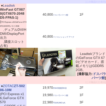
[この製品だけ表示]
|
●
Leadtek
WinFast GTX67
0(GTX670-2048
40,800
1F
ドスパラパーツ館
D5-FPAS-1)
(
PCI Express x16,GeForce GTX
670,GDDR5メモリ2GB
,デュアルDVI/H
DMI/DisplayPort
40,800
出力
パソコンショップ アーク
,隣接スロット
占有)
Leadtekブランド
のGeForce GTX 67
0ビデオカード。搭
載メモリはGDDR5
2GB。
[撮影協力:
ドスパラ
パーツ館
]
[この製品だけ表示]
|
●
ZOTAC
ZT-502
19,970
2F
ZOA 秋葉原本店
06-10M
(PCI Express x1
19,980
1F
ドスパラパーツ館
6,GeForce GTX
570
22,980
3F
TSUKUMO eX.