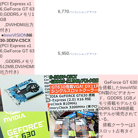
(PCI Express x1
6,GeForce GT 63
6,770
パソコンショップ アーク
0,GDDR5メモリ1
GB
,DVI/HDMI出力
付き)
|
●
InnoVISION
N6
30-3DDV-C5CX
(PCI Express x1
6,GeForce GT 63
5,950
パソコンショップ アーク
0
,GDDR5メモリ
512MB,DVI/HDMI
出力付き)
GeForce GT 630
を搭載したInnoVISI
ON製のビデオカー
ド。GDDR5 1GBメ
モリ搭載モデルとG
DDR5 512MB搭載
モデルが発売されて
いる。
搭載クーラーは1
スロット占有タイ
プ。