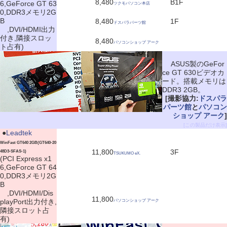
8,480
B1F
6,GeForce GT 63
ツクモパソコン本店
0,DDR3メモリ2G
B
8,480
1F
ドスパラパーツ館
,DVI/HDMI出力
付き,隣接スロッ
8,480
パソコンショップ アーク
ト占有)
ASUS製のGeFor
ce GT 630ビデオカ
ード。搭載メモリは
DDR3 2GB。
[撮影協力:
ドスパラ
パーツ館
と
パソコン
ショップ アーク
]
[この製品だけ表示]
|
●
Leadtek
WinFast GT640 2GB(GT640-20
11,800
3F
48D3-SFAS-1)
TSUKUMO eX.
(PCI Express x1
6,GeForce GT 64
0,DDR3メモリ2G
B
,DVI/HDMI/Dis
11,800
playPort出力付き,
パソコンショップ アーク
隣接スロット占
有)