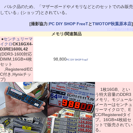
バルク品のため、「マザーボードやメモリなどとのセットでのみ販売
している」(ショップ)とされている。
[撮影協力:
PC DIY SHOP FreeT
と
TWOTOP秋葉原本店
]
[この製品だけ表示]
メモリ/関連製品
|
●
センチュリーマ
イクロ
CK16GX4-
D3RE1600L42
(DDR3-1600対応
DIMM,16GB×4枚
98,800
PC DIY SHOP FreeT
セット
,Registered/EC
C付き,Hynixチッ
プ)
1枚16GB、とい
う特大容量のDDR3
メモリ。モジュール
メーカーはセンチュ
リーマイクロで、E
CC/Registeredタイ
プ。16GB×4枚組セ
ットで販売されてい
る。