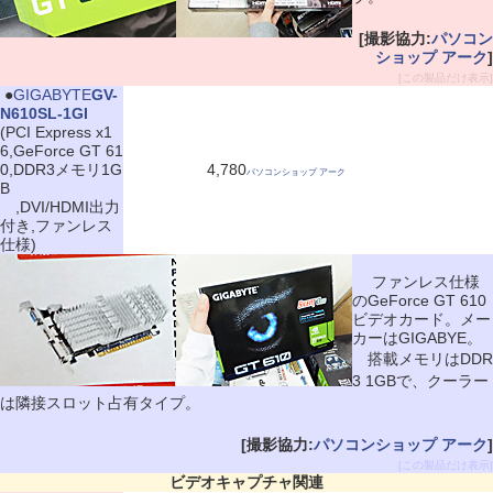
[撮影協力:
パソコン
ショップ アーク
]
[この製品だけ表示]
|
●
GIGABYTE
GV-
N610SL-1GI
(PCI Express x1
6,GeForce GT 61
0,DDR3メモリ1G
4,780
パソコンショップ アーク
B
,DVI/HDMI出力
付き,ファンレス
仕様)
ファンレス仕様
のGeForce GT 610
ビデオカード。メー
カーはGIGABYE。
搭載メモリはDDR
3 1GBで、クーラー
は隣接スロット占有タイプ。
[撮影協力:
パソコンショップ アーク
]
[この製品だけ表示]
ビデオキャプチャ関連