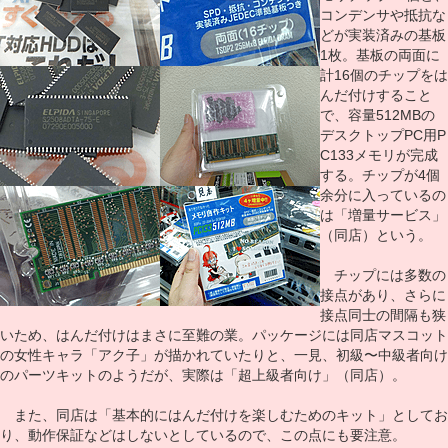
コンデンサや抵抗な
どが実装済みの基板
1枚。基板の両面に
計16個のチップをは
んだ付けすること
で、容量512MBの
デスクトップPC用P
C133メモリが完成
する。チップが4個
余分に入っているの
は「増量サービス」
（同店）という。
チップには多数の
接点があり、さらに
接点同士の間隔も狭
いため、はんだ付けはまさに至難の業。パッケージには同店マスコット
の女性キャラ「アク子」が描かれていたりと、一見、初級〜中級者向け
のパーツキットのようだが、実際は「超上級者向け」（同店）。
また、同店は「基本的にはんだ付けを楽しむためのキット」としてお
り、動作保証などはしないとしているので、この点にも要注意。