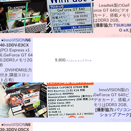
Leadtek製のGeF
orce GT 640ビデオ
カード。搭載メモリ
はDDR3 2GB。
[撮影協力:
TSUKUM
O eX.
]
[この製品だけ表示]
|
●
InnoVISION
N6
40-1DDV-E3CX
(PCI Express x1
6,GeForce GT 64
0,DDR3メモリ2G
9,800
パソコンショップ アーク
B
,DVI/HDMI出力
付き,隣接スロッ
ト占有)
InnoVISION製の
GeForce GT 640ビ
デオカード。搭載メ
モリはDDR3 2GB。
[撮影協力:
パソコン
ショップ アーク
]
[この製品だけ表示]
|
●
InnoVISION
N6
30-3DDV-D5CX