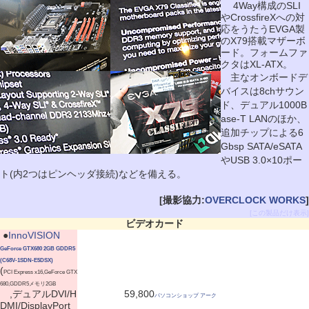
4Way構成のSLI
やCrossfireXへの対
応をうたうEVGA製
のX79搭載マザーボ
ード。フォームファ
クタはXL-ATX。
主なオンボードデ
バイスは8chサウン
ド、デュアル1000B
ase-T LANのほか、
追加チップによる6
Gbsp SATA/eSATA
やUSB 3.0×10ポー
ト(内2つはピンヘッダ接続)などを備える。
[撮影協力:
OVERCLOCK WORKS
]
[この製品だけ表示]
ビデオカード
|
●
InnoVISION
GeForce GTX680 2GB GDDR5
(C68V-1SDN-E5DSX)
(
PCI Express x16,GeForce GTX
680,GDDR5メモリ2GB
,デュアルDVI/H
59,800
パソコンショップ アーク
DMI/DisplayPort