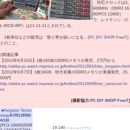
対応クロックは1,
600MHz（DDR3 16
00/PC3 12800）
で、レイテンシ（C
L-tRCD-tRP）は11-11-11とされている。
1枚単位などの販売は「取り寄せ扱いになる」(
PC DIY SHOP FreeT
)
とのこと。
□関連記事
【2012年6月15日】1枚16GBのDDR3メモリが発売、2万円から
http://akiba-pc.watch.impress.co.jp/hotline/20120616/etc_kingston.html
【2012年6月7日】1枚16GB、特大容量のDDR3メモリが来週発売、25,
000円
http://akiba-pc.watch.impress.co.jp/hotline/20120609/etc_centurym.ht
ml
[撮影協力:
PC DIY SHOP FreeT
]
[この製品だけ表示]
|
●
Kingston Techn
ology
KVR13R9D
4/16I
(PC3-10600(DDR
19,140
パソコンショップ アーク