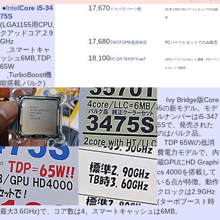
[この製品だけ表示]
|
●
Intel
Core i5-34
17,670
ドスパラパーツ館
1F,売り切れ,PCパーツとセットでのみ販
75S
売
(LGA1155用CPU,
クアッドコア,2.9
GHz
17,680
TWOTOP秋葉原本店
PCパーツとセットでのみ販売
,スマートキャ
ッシュ6MB,TDP
18,100
PC DIY SHOP FreeT
CPUクーラーとのセット価格。PCパーツ
65W
とセットで販売
,TurboBoost機
能搭載,バルク)
Ivy Bridge版Core
i5の新モデル。モデ
ルナンバーはi5-347
5Sで、発売された
のはバルク品。
TDP 65Wの低消
費電力モデルで、内
蔵GPUにHD Graphi
cs 4000を搭載して
いる点が特徴。動作
クロックは2.9GHz
(ターボブースト時
最大3.6GHz)で、コア数は4。スマートキャッシュは6MB。