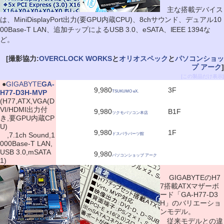
主な搭載デバイス
は、MiniDisplayPort出力(要GPU内蔵CPU)、8chサウンド、デュアル10
00Base-T LAN、追加チップによるUSB 3.0、eSATA、IEEE 1394な
ど。
[撮影協力:
OVERCLOCK WORKS
と
オリオスペック
と
パソコンショッ
プ アーク
]
[この製品だけ表示]
|
●
GIGABYTE
GA-
9,980
3F
H77-D3H-MVP
TSUKUMO eX.
(H77,ATX,VGA(D
VI/HDMI出力付
9,980
B1F
ツクモパソコン本店
き,要GPU内蔵CP
U)
9,980
1F
,7.1ch Sound,1
ドスパラパーツ館
000Base-T LAN,
USB 3.0,mSATA
9,980
パソコンショップ アーク
1)
GIGABYTEのH7
7搭載ATXマザーボ
ード「GA-H77-D3
H」のバリエーショ
ンモデル。
従来モデルとの違