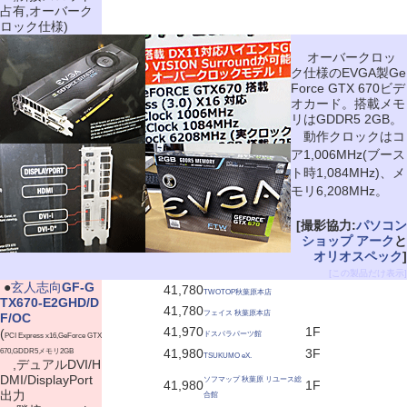
占有,オーバーク
ロック仕様)
オーバークロッ
ク仕様のEVGA製Ge
Force GTX 670ビデ
オカード。搭載メモ
リはGDDR5 2GB。
動作クロックはコ
ア1,006MHz(ブース
ト時1,084MHz)、メ
モリ6,208MHz。
[撮影協力:
パソコン
ショップ アーク
と
オリオスペック
]
[この製品だけ表示]
|
●
玄人志向
GF-G
41,780
TWOTOP秋葉原本店
TX670-E2GHD/D
41,780
フェイス 秋葉原本店
F/OC
41,970
1F
(
ドスパラパーツ館
PCI Express x16,GeForce GTX
41,980
3F
670,GDDR5メモリ2GB
TSUKUMO eX.
,デュアルDVI/H
DMI/DisplayPort
ソフマップ 秋葉原 リユース総
41,980
1F
出力
合館