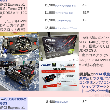
GD3
(PCI Express x1
11,980
4F
ソフマップ 秋葉原 本館
6,GeForce GT 64
11,980
B1F
0,DDR3メモリ2G
ツクモパソコン本店
B
11,980
1F
,デュアルDVI/H
ドスパラパーツ館
DMI出力付き,隣
12,480
パソコンショップ アーク
接スロット占有)
ASUS製のGeFor
ce GT 640ビデオカ
ード。搭載メモリは
DDR3 2GB。
出力コネクタはV
GA/デュアルDVI/HD
MIの組み合わせ。
[撮影協力:
ZOA 秋葉
原本店
と
ツクモパソ
コン本店
と
パソコン
ショップ アーク
と
ドスパラパーツ館
]
[この製品だけ表示]
|
●
ASUS
GT630-2
8,480
3F
TSUKUMO eX.
GD3
(PCI Express x1