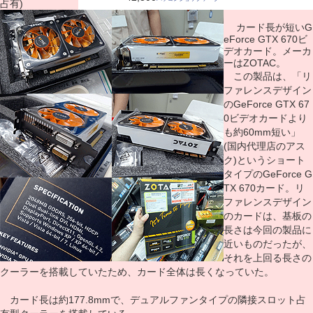
占有)
カード長が短いG
eForce GTX 670ビ
デオカード。メーカ
ーはZOTAC。
この製品は、「リ
ファレンスデザイン
のGeForce GTX 67
0ビデオカードより
も約60mm短い」
(国内代理店のアス
ク)というショート
タイプのGeForce G
TX 670カード。リ
ファレンスデザイン
のカードは、基板の
長さは今回の製品に
近いものだったが、
それを上回る長さの
クーラーを搭載していたため、カード全体は長くなっていた。
カード長は約177.8mmで、デュアルファンタイプの隣接スロット占