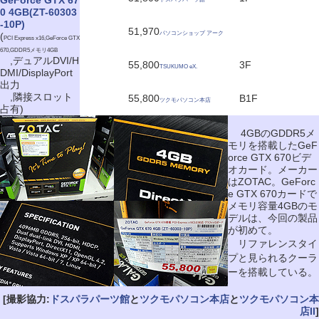
GeForce GTX 67
0 4GB(ZT-60303
-10P)
51,970
パソコンショップ アーク
(
PCI Express x16,GeForce GTX
670,GDDR5メモリ4GB
,デュアルDVI/H
55,800
3F
TSUKUMO eX.
DMI/DisplayPort
出力
,隣接スロット
55,800
B1F
ツクモパソコン本店
占有)
4GBのGDDR5メ
モリを搭載したGeF
orce GTX 670ビデ
オカード。メーカー
はZOTAC。GeForc
e GTX 670カードで
メモリ容量4GBのモ
デルは、今回の製品
が初めて。
リファレンスタイ
プと見られるクーラ
ーを搭載している。
[撮影協力:
ドスパラパーツ館
と
ツクモパソコン本店
と
ツクモパソコン本
店II
]