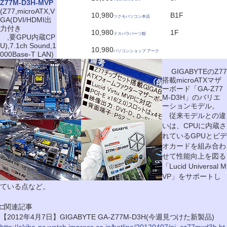
Z77M-D3H-MVP
(Z77,microATX,V
10,980
B1F
ツクモパソコン本店
GA(DVI/HDMI出
力付き
10,980
1F
ドスパラパーツ館
,要GPU内蔵CP
U),7.1ch Sound,1
10,980
パソコンショップ アーク
000Base-T LAN)
GIGABYTEのZ77
搭載microATXマザ
ーボード「GA-Z77
M-D3H」のバリエ
ーションモデル。
従来モデルとの違
いは、CPUに内蔵さ
れているGPUとビデ
オカードを組み合わ
せて性能向上を図る
「Lucid Universal M
VP」をサポートし
ている点など。
□関連記事
【2012年4月7日】GIGABYTE GA-Z77M-D3H(今週見つけた新製品)