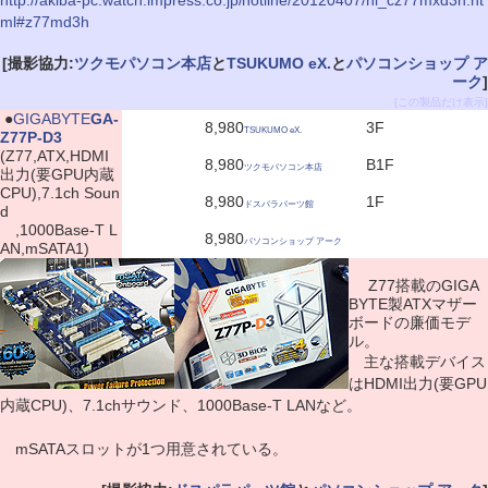
http://akiba-pc.watch.impress.co.jp/hotline/20120407/ni_cz77mxd3h.ht
ml#z77md3h
[撮影協力:
ツクモパソコン本店
と
TSUKUMO eX.
と
パソコンショップ ア
ーク
]
[この製品だけ表示]
|
●
GIGABYTE
GA-
8,980
3F
TSUKUMO eX.
Z77P-D3
(Z77,ATX,HDMI
8,980
B1F
ツクモパソコン本店
出力(要GPU内蔵
CPU),7.1ch Soun
8,980
1F
ドスパラパーツ館
d
,1000Base-T L
8,980
パソコンショップ アーク
AN,mSATA1)
Z77搭載のGIGA
BYTE製ATXマザー
ボードの廉価モデ
ル。
主な搭載デバイス
はHDMI出力(要GPU
内蔵CPU)、7.1chサウンド、1000Base-T LANなど。
mSATAスロットが1つ用意されている。