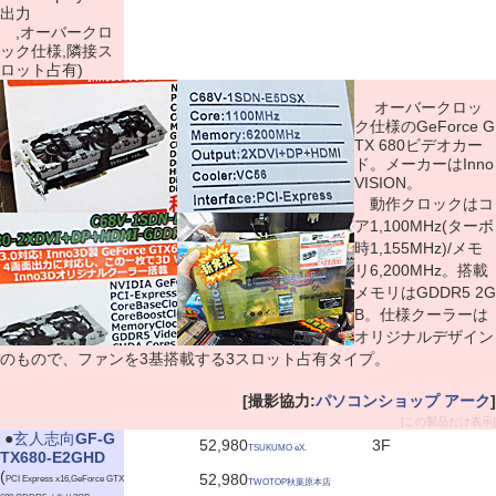
出力
,オーバークロ
ック仕様,隣接ス
ロット占有)
オーバークロッ
ク仕様のGeForce G
TX 680ビデオカー
ド。メーカーはInno
VISION。
動作クロックはコ
ア1,100MHz(ターボ
時1,155MHz)/メモ
リ6,200MHz。搭載
メモリはGDDR5 2G
B。仕様クーラーは
オリジナルデザイン
のもので、ファンを3基搭載する3スロット占有タイプ。
[撮影協力:
パソコンショップ アーク
]
[この製品だけ表示]
|
●
玄人志向
GF-G
52,980
3F
TSUKUMO eX.
TX680-E2GHD
(
52,980
PCI Express x16,GeForce GTX
TWOTOP秋葉原本店