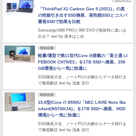
「ThinkPad X1 Carbon Gen 9 (2021)」の真
の性能引き出すSSD換装、高性能SSDとコスパ
重視SSDで効果を比較
Samsungの990 PROと990 EVOで換装時に違いは
出る？ text by 坂本はじめ
特別企画
軽量/薄型で第11世代Core i5搭載の「富士通 LI
FEBOOK CH75/E3」を1TB SSDへ換装、256
GB環境から一気に快適に
SSD換装大全、ノートPCの分解からデータ移行ま
で徹底解説 text by 浅倉 吉行
特別企画
15.6型/Core i7-8550U「NEC LAVIE Note Sta
ndard(NS700/JA)」を1TB SSDへ換装、HDD
環境から一気に快適に
SSD換装大全、ノートPCの分解からデータ移行ま
で徹底解説 text by 浅倉 吉行