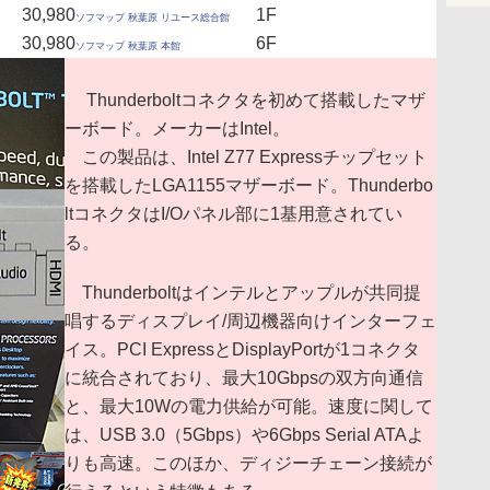
30,980
1F
ソフマップ 秋葉原 リユース総合館
30,980
6F
ソフマップ 秋葉原 本館
Thunderboltコネクタを初めて搭載したマザ
ーボード。メーカーはIntel。
この製品は、Intel Z77 Expressチップセット
を搭載したLGA1155マザーボード。Thunderbo
ltコネクタはI/Oパネル部に1基用意されてい
る。
Thunderboltはインテルとアップルが共同提
唱するディスプレイ/周辺機器向けインターフェ
イス。PCI ExpressとDisplayPortが1コネクタ
に統合されており、最大10Gbpsの双方向通信
と、最大10Wの電力供給が可能。速度に関して
は、USB 3.0（5Gbps）や6Gbps Serial ATAよ
りも高速。このほか、ディジーチェーン接続が