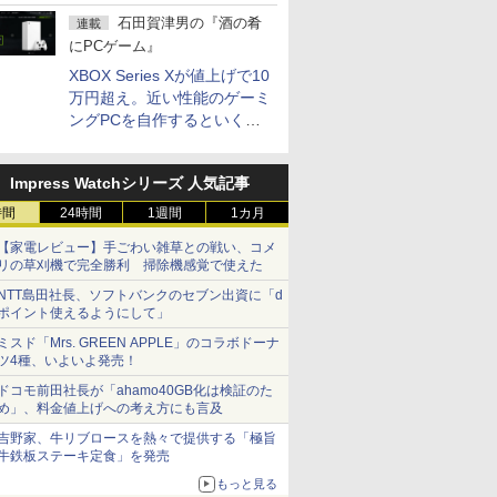
5,940円
石田賀津男の『酒の肴
連載
にPCゲーム』
XBOX Series Xが値上げで10
万円超え。近い性能のゲーミ
ングPCを自作するといくら
になる？
Impress Watchシリーズ 人気記事
時間
24時間
1週間
1カ月
【家電レビュー】手ごわい雑草との戦い、コメ
リの草刈機で完全勝利 掃除機感覚で使えた
NTT島田社長、ソフトバンクのセブン出資に「d
ポイント使えるようにして」
ミスド「Mrs. GREEN APPLE」のコラボドーナ
ツ4種、いよいよ発売！
ドコモ前田社長が「ahamo40GB化は検証のた
め」、料金値上げへの考え方にも言及
吉野家、牛リブロースを熱々で提供する「極旨
牛鉄板ステーキ定食」を発売
もっと見る