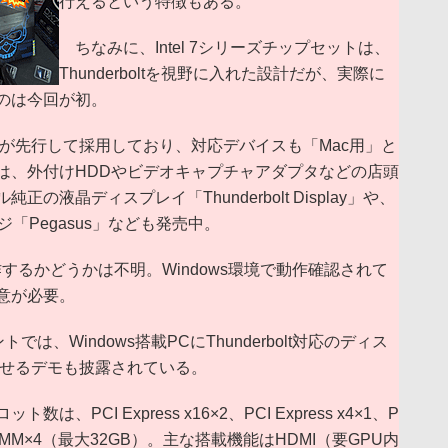
行えるという特徴もある。
ちなみに、Intel 7シリーズチップセットは、
Thunderboltを視野に入れた設計だが、実際に
のは今回が初。
Macが先行して採用しており、対応デバイスも「Mac用」と
は、外付けHDDやビデオキャプチャアダプタなどの店頭
液晶ディスプレイ「Thunderbolt Display」や、
ージ「Pegasus」なども発売中。
るかどうかは不明。Windows環境で動作確認されて
意が必要。
では、Windows搭載PCにThunderbolt対応のディス
させるデモも披露されている。
CI Express x16×2、PCI Express x4×1、P
DR3 DIMM×4（最大32GB）。主な搭載機能はHDMI（要GPU内