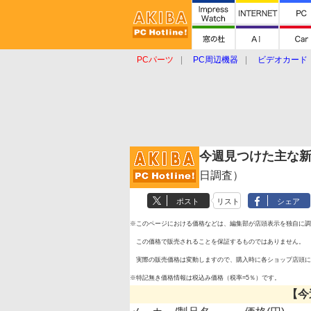
PCパーツ
PC周辺機器
ビデオカード
タブレット
おもしろグッズ
ショップ
今週見つけた主な
日調査）
ポスト
リスト
シェア
※このページにおける価格などは、編集部が店頭表示を独自に調
この価格で販売されることを保証するものではありません。
実際の販売価格は変動しますので、購入時に各ショップ店頭に
※特記無き価格情報は税込み価格（税率=5％）です。
【今