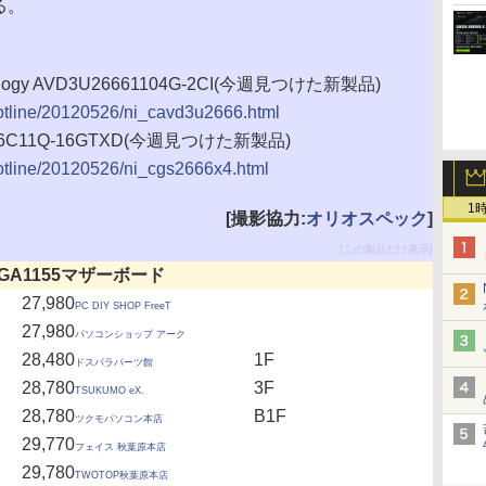
る。
logy AVD3U26661104G-2CI(今週見つけた新製品)
/hotline/20120526/ni_cavd3u2666.html
666C11Q-16GTXD(今週見つけた新製品)
/hotline/20120526/ni_cgs2666x4.html
1
[撮影協力:
オリオスペック
]
[この製品だけ表示]
GA1155マザーボード
27,980
PC DIY SHOP FreeT
27,980
パソコンショップ アーク
28,480
1F
ドスパラパーツ館
28,780
3F
TSUKUMO eX.
28,780
B1F
ツクモパソコン本店
29,770
フェイス 秋葉原本店
29,780
TWOTOP秋葉原本店