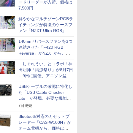
ードリーダーが入荷、価格は
7,500円
鮮やかなマルチゾーンRGBラ
イティングが特徴のケースフ
ァン「NZXT Ultra RGB」が
発売、計8製品
140mmリバースファンを3つ
連結させた「F420 RGB
Reverse」がNZXTから、単
一フレーム採用
「しぐれうい」とコラボ！神
田明神「納涼祭り」が8月7日
～9日に開催、アニソン盆踊
りや屋台グルメなどもあり
USBケーブルの確認に特化し
た「USB Cable Checker
Lite」が登場、必要な機能を
凝縮しコンパクトに
7日発売
Bluetooth対応のカセットプ
レーヤー「CAS-W100N」が
オーム電機から、価格は