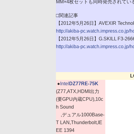
MM×4枚セットも同時発売されてい
□関連記事
【2012年5月26日】AVEXIR Techno
http://akiba-pc.watch.impress.co.jp
【2012年5月26日】G.SKILL F3-2
http://akiba-pc.watch.impress.co.jp
L
|
●
Intel
DZ77RE-75K
(Z77,ATX,HDMI出力
(要GPU内蔵CPU),10c
h Sound
,デュアル1000Base-
T LAN,Thunderbolt,IE
EE 1394