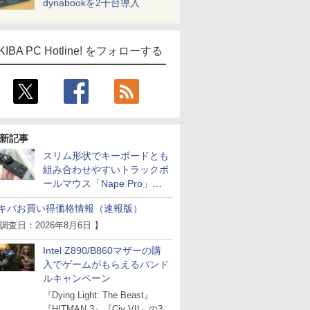
dynabookを2千台導入
KIBA PC Hotline! をフォローする
新記事
スリム形状でキーボードとも
組み合わせやすいトラックボ
ールマウス「Nape Pro」が
Keychronから
キバお買い得価格情報（速報版）
 調査日：2026年8月6日 】
Intel Z890/B860マザーの購
入でゲームがもらえるバンド
ルキャンペーン
『Dying Light: The Beast』
『HITMAN 3』『Civ VII』の3