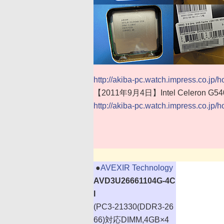
http://akiba-pc.watch.impress.co.jp/
【2011年9月4日】Intel Celeron
http://akiba-pc.watch.impress.co.jp/
|
●
AVEXIR Technology
AVD3U26661104G-4C
I
(PC3-21330(DDR3-26
66)対応DIMM,4GB×4