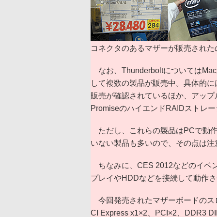
コネクタのあるマザーが販売された
なお、Thunderboltについては
して複数の製品が販売中。具体的に
販売が確認されているほか、アップル純正の
PromiseのハイエンドRAIDストレ
ただし、これらの製品はPCで動作す
いない製品も多いので、その点は注
ちなみに、CES 2012などのイベント
プレイやHDDなどを接続して動作
今回発売されたマザーボードのスロット数は、P
CI Express x1×2、PCI×2、D