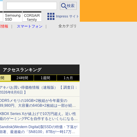
Impress サイト
全カテゴリ
原情報
スマートフォン
アクセスランキング
時間
24時間
1週間
1カ月
アキバお買い得価格情報（速報版） 【 調査日：
2026年8月6日 】
DDR5メモリの16GB×2枚組が今年最安の
39,980円、大容量の64GB×2枚組は一部が続騰
[8月前半のメモリ価格]
XBOX Series Xが値上げで10万円超え。近い性
能のゲーミングPCを自作するといくらになる？
【石田賀津男の『酒の肴にPCゲーム』】
Sandisk(Western Digital)製SSDの特価・下落が
顕著、最速級の「SN8100」8TBが一時17万円
割れ [8月前半のSSD価格]