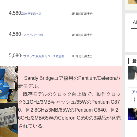
4,580
ZOA 秋葉原本店
2F,3日(日)調査分
A
4,580
ドスパラパーツ館
1F,3日(日)調査分
5,080
ソフマップ 秋葉原 リユース総合館
1F,3日(日)調査分
最
Sandy Bridgeコア採用のPentium/Celeronの
新モデル。
ア
既存モデルのクロック向上版で、動作クロッ
【
ク3.1GHz/3MBキャッシュ/65WのPentium G87
0、同2.8GHz/3MB/65WのPentium G640、同2.
6GHz/2MB/65WのCeleron G550の3製品が発売
されている。