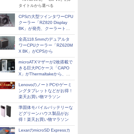
タイトルから選べる
CPSの大型ツインタワーCPU
クーラー「RZ820 Display
BK」が発売、クーラートッ
プに5インチ液晶搭載
全高118.5mmのデュアルタ
ワーCPUクーラー「RZ620M
X BK」がCPSから
microATXマザーが2枚搭載で
きる巨大PCケース「CAPO
X」がThermaltakeから、カ
ラーは2色
LenovoのノートPCやゲーミ
ングタブレットなどがお得！
楽天お買い物マラソン
準固体モバイルバッテリーな
どグリーンハウス製品がお
得！楽天お買い物マラソン
LexarのmicroSD Expressカ