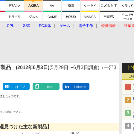
CPU
SSD
PC本体
ゲーム
電子工作
特価情報
秋葉
グルメ
イベント
価格動向
新製品
(2012年6月3日)
(5月29日〜6月3日調査)（一部3
1
はてブ
note
LinkedIn
査したものです。
てご確認ください。
週見つけた主な新製品】