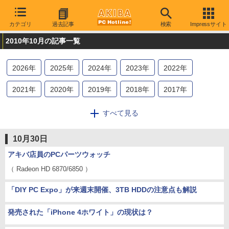
カテゴリ
過去記事
検索
Impressサイト
2010年10月の記事一覧
2026
年
2025
年
2024
年
2023
年
2022
年
2021
年
2020
年
2019
年
2018
年
2017
年
2016
年
2015
年
2014
年
2013
年
2012
年
すべて見る
2011
年
2010
年
2009
年
10月30日
アキバ店員のPCパーツウォッチ
（ Radeon HD 6870/6850 ）
「DIY PC Expo」が来週末開催、3TB HDDの注意点も解説
発売された「iPhone 4ホワイト」の現状は？