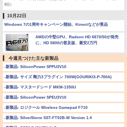
9日）
10月22日
Windows 7の1周年キャンペーン開始、Kinectなどが景品
AMDの中堅GPU、Radeon HD 6870/50が発売
に、HD 5800の普及版、最安2万円
今週見つけた主な新製品
-新製品- SiliconPower SPPU3V10
-新製品- サイズ 剛力3プラグイン 700W(GOURIKI3-P-700A)
-新製品- マスタードシード MKM-1350U
-新製品- SiliconPower SPEU3V10
-新製品- ロジクール Wireless Gamepad F710
-新製品- SilverStone SST-FT02B-W Version 1.4