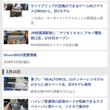
サイドグリップの交換ができるゲーム向けマウ
スがMSIから、計2モデル
このほか、キーボード+マウスセットの新製品も発
売
JR秋葉原駅前に「マツモトキヨシ アキバ電気
街口店」が16日オープン
AKIHABARAゲーマーズ本店の隣
Driver/BIOS更新情報
2018年3月第2週分
3月14日
東プレ「REALFORCE」のテンキーレスモデル
がさらに省スペース化、計8モデル発売
静音仕様やAPC搭載モデルなど
ハイレゾ音源用の拡張ボードが収納できるラズ
ベリーパイ用ケース、ツクモで展示中