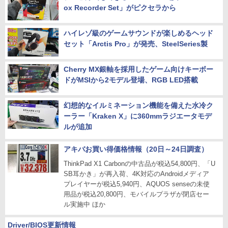
ox Recorder Set」がピクセラから
ハイレゾ級のゲームサウンドが楽しめるヘッド
セット「Arctis Pro」が発売、SteelSeries製
Cherry MX銀軸を採用したゲーム向けキーボー
ドがMSIから2モデル登場、RGB LED搭載
幻想的なイルミネーション機能を備えた水冷ク
ーラー「Kraken X」に360mmラジエータモデ
ルが追加
アキバお買い得価格情報（20日～24日調査）
ThinkPad X1 Carbonの中古品が税込54,800円、「U
SB耳かき」が再入荷、4K対応のAndroidメディア
プレイヤーが税込5,940円、AQUOS senseの未使
用品が税込20,800円、モバイルプラザが閉店セー
ル実施中 ほか
Driver/BIOS更新情報