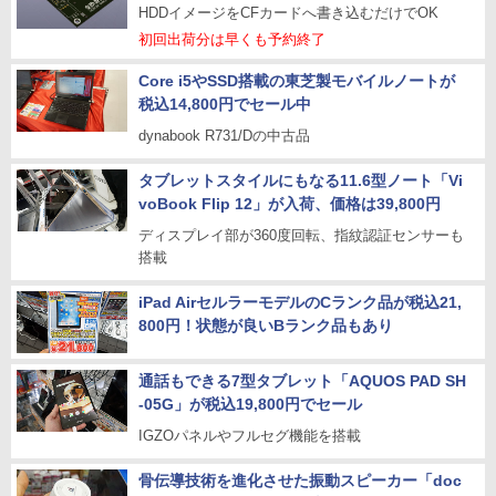
HDDイメージをCFカードへ書き込むだけでOK
初回出荷分は早くも予約終了
Core i5やSSD搭載の東芝製モバイルノートが
税込14,800円でセール中
dynabook R731/Dの中古品
タブレットスタイルにもなる11.6型ノート「Vi
voBook Flip 12」が入荷、価格は39,800円
ディスプレイ部が360度回転、指紋認証センサーも
搭載
iPad AirセルラーモデルのCランク品が税込21,
800円！状態が良いBランク品もあり
通話もできる7型タブレット「AQUOS PAD SH
-05G」が税込19,800円でセール
IGZOパネルやフルセグ機能を搭載
骨伝導技術を進化させた振動スピーカー「doc