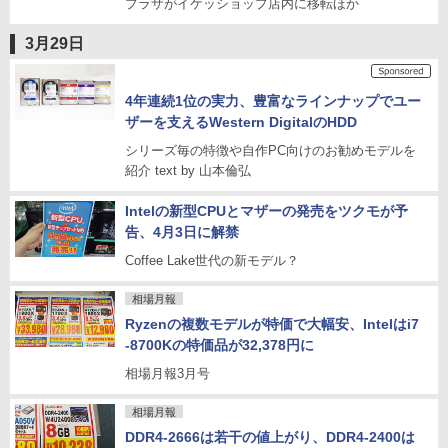
プラザがイケッショップ店内に移転ほか
3月29日
4年連続1位の実力、豊富なラインナップでユー
ザーを支えるWestern DigitalのHDD
シリーズ毎の特徴や自作PC向けのお勧めモデルを
紹介 text by 山本倫弘
Intelの新型CPUとマザーの発売をツクモが予
告、4月3日に解禁
Coffee Lake世代の新モデル？
相場月報
Ryzenの複数モデルが特価で大幅安、Intelはi7
-8700Kの特価品が32,378円に
相場月報3月号
相場月報
DDR4-2666は若干の値上がり、DDR4-2400は