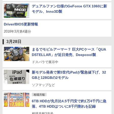
デュアルファン仕様のGeForce GTX 1060に新
モデル、Inno3D製
Driver/BIOS更新情報
2018年3月第4週分
3月28日
まるでモビルアーマー？ 巨大PCケース「QUA
DSTELLAR」が近日発売、Deepcool製
ドスパラで展示中
新モデル発表で第5世代iPadが緊急値下げ、32
GBと128GBの2モデル
ソフマップなど
相場月報
6TB HDDが先月比4.5千円安で約1万4千円に急
落、4TB HDDはついに8千円割れを記録
相場月報3月号