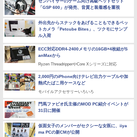
ゼンハイザーのゲーム向け高級ヘッドセット
「GSP 600」が発売、音質と装着感を重視
外出先からスナックをあげることもできるペッ
トカメラ「Petcube Bites」、ツクモにサンプ
ル入荷
ECC対応DDR4-2400メモリの16GB×4枚組がS
anMaxから
Ryzen ThreadripperやCore Xシリーズに対応
2,000円のiPhone向けテレビ出力ケーブルや加
熱式たばこ用ケースなど
モバイルアクセサリーいろいろ
門馬ファビオ氏主催のMOD PC紹介イベントが
31日に開催
仮面女子のメンバーがセクシーな女医に、iiya
ma PCの新CMが公開