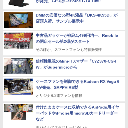
が発売、GPUはGeForce GTX 1050
DMMの安価な55型4K液晶「DKS-4K55D」が
店頭入荷、サンプル展示中
中古品ガラケーが税込1,499円均一、Rmobile
の閉店セール第2弾がスタート
そのほか、スマートフォンも特価販売中
信頼性重視のMini-ITXマザー「C7Z370-CG-I
W」がSupermicroから
ケースファンを制御できるRadeon RX Vega 6
4が発売、SAPPHIRE製
オリジナル3連ファンを搭載
付けたままケースに収納できるAirPods用イヤ
ーパッドやiPhone用microSDカードリーダー
など
モバイルアクセサリーいろいろ