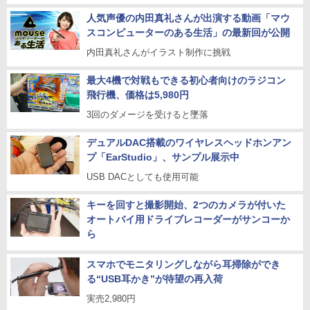
人気声優の内田真礼さんが出演する動画「マウ
スコンピューターのある生活」の最新回が公開
内田真礼さんがイラスト制作に挑戦
最大4機で対戦もできる初心者向けのラジコン
飛行機、価格は5,980円
3回のダメージを受けると墜落
デュアルDAC搭載のワイヤレスヘッドホンアン
プ「EarStudio」、サンプル展示中
USB DACとしても使用可能
キーを回すと撮影開始、2つのカメラが付いた
オートバイ用ドライブレコーダーがサンコーか
ら
スマホでモニタリングしながら耳掃除ができ
る“USB耳かき”が待望の再入荷
実売2,980円