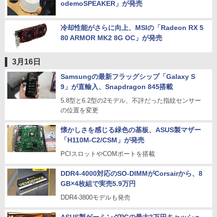
odemoSPEAKER」が発売
冷却性能がさらに向上、MSIの「Radeon RX 5
80 ARMOR MK2 8G OC」が発売
3月16日
Samsungの最新フラッグシップ「Galaxy S
9」が直輸入、Snapdragon 845搭載
5.8型と6.2型の2モデル、不評だった指紋センサー
の位置を変更
懐かしさを感じる緑色の基板、ASUS製マザー
「H110M-C2/CSM」が発売
PCIスロットやCOMポートを搭載
DDR4-4000対応のSO-DIMMがCorsairから、8
GB×4枚組で実売5.9万円
DDR4-3800モデルも発売