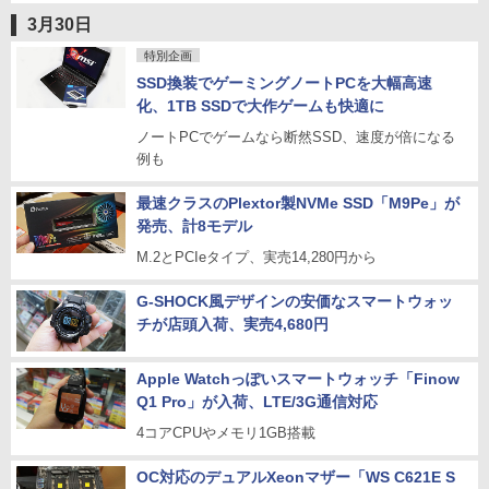
3月30日
特別企画
SSD換装でゲーミングノートPCを大幅高速
化、1TB SSDで大作ゲームも快適に
ノートPCでゲームなら断然SSD、速度が倍になる
例も
最速クラスのPlextor製NVMe SSD「M9Pe」が
発売、計8モデル
M.2とPCIeタイプ、実売14,280円から
G-SHOCK風デザインの安価なスマートウォッ
チが店頭入荷、実売4,680円
Apple Watchっぽいスマートウォッチ「Finow
Q1 Pro」が入荷、LTE/3G通信対応
4コアCPUやメモリ1GB搭載
OC対応のデュアルXeonマザー「WS C621E S