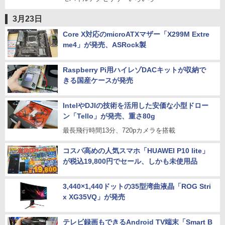
3月23日
Core X対応のmicroATXマザー「X299M Extre
me4」が発売、ASRock製
Raspberry Pi用ハイレゾDACキットが収納で
きる国産ケースが発売
IntelやDJIの技術を活用した安価な小型ドロー
ン「Tello」が発売、重さ80g
最長飛行時間13分、720pカメラを搭載
コスパ高めの人気スマホ「HUAWEI P10 lite」
が税込19,800円でセール、しかも未使用品
3,440×1,440ドットの35型湾曲液晶「ROG Stri
x XG35VQ」が発売
テレビ録画もできるAndroid TV端末「Smart B