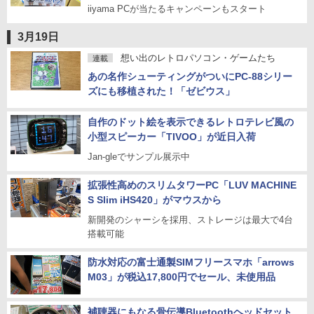
iiyama PCが当たるキャンペーンもスタート
3月19日
想い出のレトロパソコン・ゲームたち
連載
あの名作シューティングがついにPC-88シリー
ズにも移植された！「ゼビウス」
自作のドット絵を表示できるレトロテレビ風の
小型スピーカー「TIVOO」が近日入荷
Jan-gleでサンプル展示中
拡張性高めのスリムタワーPC「LUV MACHINE
S Slim iHS420」がマウスから
新開発のシャーシを採用、ストレージは最大で4台
搭載可能
防水対応の富士通製SIMフリースマホ「arrows
M03」が税込17,800円でセール、未使用品
補聴器にもなる骨伝導Bluetoothヘッドセット