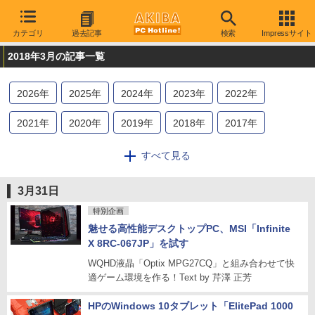
カテゴリ
過去記事
検索
Impressサイト
2018年3月の記事一覧
2026
年
2025
年
2024
年
2023
年
2022
年
2021
年
2020
年
2019
年
2018
年
2017
年
2016
年
2015
年
2014
年
2013
年
2012
年
すべて見る
2011
年
2010
年
2009
年
3月31日
特別企画
魅せる高性能デスクトップPC、MSI「Infinite
X 8RC-067JP」を試す
WQHD液晶「Optix MPG27CQ」と組み合わせて快
適ゲーム環境を作る！Text by 芹澤 正芳
HPのWindows 10タブレット「ElitePad 1000