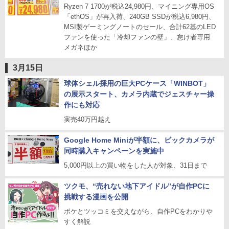
Ryzen 7 1700が税込24,980円、マイニング専用OS
「ethOS」が再入荷、240GB SSDが税込6,980円、
MSI製ゲーミングノートのセール、合計62基のLED
ファンを使った「冷却ファンの壁」、怠け者専用
メガネほか
3月15日
球体シェル採用の巨大PCケース「WINBOT」
の展示スタート、カメラ内蔵でジェスチャー操
作にも対応
実売40万円越え
Google Home Miniが半額に、ビックカメラが
同時購入キャンペーンを実施中
5,000円以上の買い物をした人が対象、31日まで
ツクモ、“売れない地下アイドル”が自作PCに
挑戦する漫画を公開
ボケとツッコミを交えながら、自作PCをわかりや
すく解説