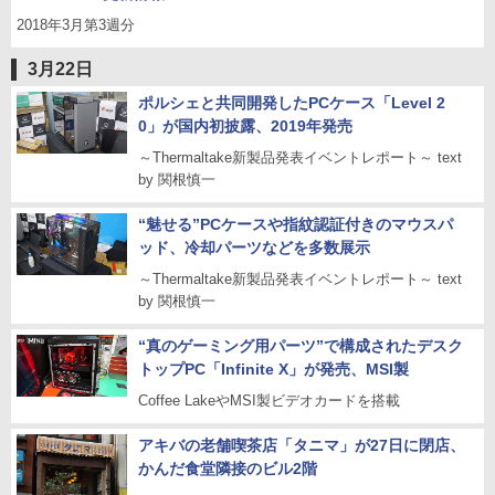
2018年3月第3週分
3月22日
ポルシェと共同開発したPCケース「Level 2
0」が国内初披露、2019年発売
～Thermaltake新製品発表イベントレポート～ text
by 関根慎一
“魅せる”PCケースや指紋認証付きのマウスパ
ッド、冷却パーツなどを多数展示
～Thermaltake新製品発表イベントレポート～ text
by 関根慎一
“真のゲーミング用パーツ”で構成されたデスク
トップPC「Infinite X」が発売、MSI製
Coffee LakeやMSI製ビデオカードを搭載
アキバの老舗喫茶店「タニマ」が27日に閉店、
かんだ食堂隣接のビル2階