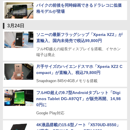
バイクの前後を同時録画できるドラレコに低価
格モデルが登場
3月24日
ソニーの最新フラッグシップ「Xperia XZ2」が
直輸入、国内未発売で税込99,800円
フルHD越えの縦長ディスプレイを搭載、イヤホン
端子は廃止
片手サイズのハイエンドスマホ「Xperia XZ2 C
ompact」が直輸入、税込79,800円
Snapdragon 845や4GBメモリを搭載
フルHD超えの9.7型Androidタブレット「Digi
nnos Tablet DG-A97QT」が販売再開、14,98
0円に
Google Play対応
4K液晶搭載の15.6型ノート「X570UD-8550」