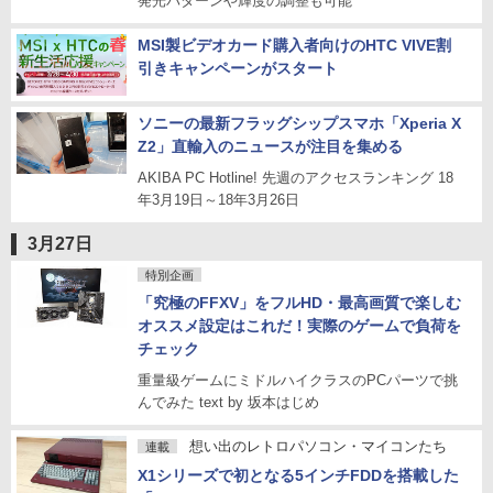
発光パターンや輝度の調整も可能
MSI製ビデオカード購入者向けのHTC VIVE割
引きキャンペーンがスタート
ソニーの最新フラッグシップスマホ「Xperia X
Z2」直輸入のニュースが注目を集める
AKIBA PC Hotline! 先週のアクセスランキング 18
年3月19日～18年3月26日
3月27日
特別企画
「究極のFFXV」をフルHD・最高画質で楽しむ
オススメ設定はこれだ！実際のゲームで負荷を
チェック
重量級ゲームにミドルハイクラスのPCパーツで挑
んでみた text by 坂本はじめ
想い出のレトロパソコン・マイコンたち
連載
X1シリーズで初となる5インチFDDを搭載した