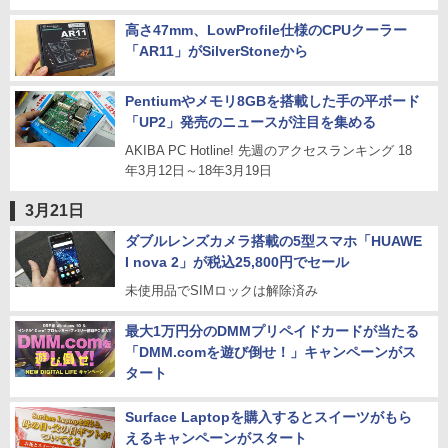
高さ47mm、LowProfile仕様のCPUクーラー
「AR11」がSilverStoneから
Pentiumやメモリ8GBを搭載した手の平ボード
「UP2」発売のニュースが注目を集める
AKIBA PC Hotline! 先週のアクセスランキング 18
年3月12日～18年3月19日
3月21日
ダブルレンズカメラ搭載の5型スマホ「HUAWE
I nova 2」が税込25,800円でセール
未使用品でSIMロックは解除済み
最大1万円分のDMMプリペイドカードが当たる
「DMM.comを遊び倒せ！」キャンペーンがス
タート
Surface Laptopを購入するとスイーツがもら
えるキャンペーンがスタート