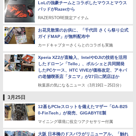
LoLの強豪チームとコラボしたマウスとマウス
パッドがRazerから
RAZERSTORE限定アイテム
お花見散策のお供に、「千代田 さくら祭り公式
ガイドMAP」が無料配布中
カードキャプターさくらとのコラボも実施
Xperia XZ2が直輸入、IntelやDJIの技術を活用
したドローン「Tello」、ポルシェと共同開発
したPCケース、HTC VIVEが価格改定、アキバ
の老舗喫茶店「タニマ」が27日に閉店ほか
秋葉原の気になるニュース（3月19日～25日分）
3月25日
12基もPCIeスロットを備えたマザー「GA-B25
0-FinTech」が発売、GIGABYTE製
マイニング環境に役立つアクセサリー付属
大阪 日本橋のドスパラがリニューアル、「触れ