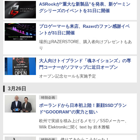
ASRockが“重大な新製品”を発表、新ゲーミン
グシリーズのイベントを31日に開催
プロゲーマーも来店、Razerのファン感謝イベ
ントが31日に開催
場所はRAZERSTORE、購入者向けプレゼントもあ
り
大人向けトイブランド「魂ネイションズ」の専
門コーナーがソフマップに近日オープン
オープン記念セールも実施予定
3月26日
特別企画
ポーランドから日本初上陸！新顔SSDブラン
ド“GOODRAM”の実力と狙い
欧州で実績を積み上げるメモリ／SSDメーカー、
Wilk Elektronikに聞く text by 鈴木雅暢
借りてみたらこうだった！
特別企画