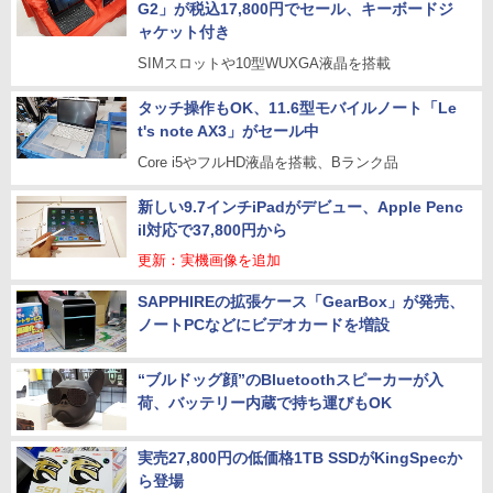
G2」が税込17,800円でセール、キーボードジ
ャケット付き
SIMスロットや10型WUXGA液晶を搭載
タッチ操作もOK、11.6型モバイルノート「Le
t's note AX3」がセール中
Core i5やフルHD液晶を搭載、Bランク品
新しい9.7インチiPadがデビュー、Apple Penc
il対応で37,800円から
更新：実機画像を追加
SAPPHIREの拡張ケース「GearBox」が発売、
ノートPCなどにビデオカードを増設
“ブルドッグ顔”のBluetoothスピーカーが入
荷、バッテリー内蔵で持ち運びもOK
実売27,800円の低価格1TB SSDがKingSpecか
ら登場