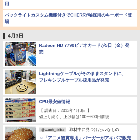
用
バックライトカスタム機能付きでCHERRY軸採用のキーボード登
場
4月3日
Radeon HD 7790ビデオカードが5日（金）発
売
Lightningケーブルがそのままスタンドに、
フレキシブルケーブル採用品が発売
CPU最安値情報
【 調査日：2013年4月3日 】
値上り続く、上げ幅は100〜600円前後
取材中に見つけた○○なもの
@watch_akiba
～「アニメ観賞専用」バーガーがアキバで販売