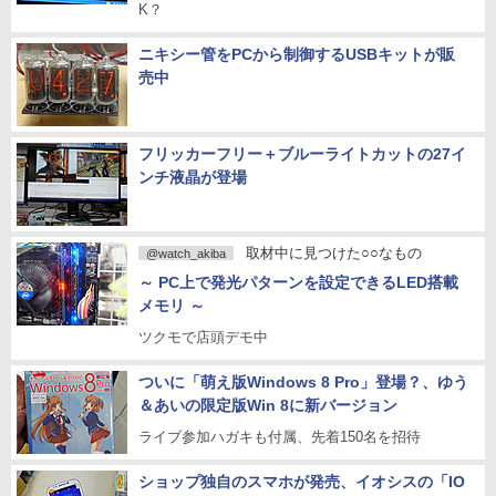
K？
ニキシー管をPCから制御するUSBキットが販
売中
フリッカーフリー＋ブルーライトカットの27イ
ンチ液晶が登場
取材中に見つけた○○なもの
@watch_akiba
～ PC上で発光パターンを設定できるLED搭載
メモリ ～
ツクモで店頭デモ中
ついに「萌え版Windows 8 Pro」登場？、ゆう
＆あいの限定版Win 8に新バージョン
ライブ参加ハガキも付属、先着150名を招待
ショップ独自のスマホが発売、イオシスの「IO