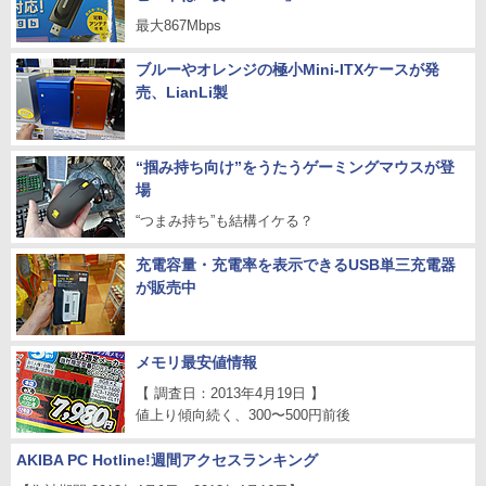
最大867Mbps
ブルーやオレンジの極小Mini-ITXケースが発
売、LianLi製
“掴み持ち向け”をうたうゲーミングマウスが登
場
“つまみ持ち”も結構イケる？
充電容量・充電率を表示できるUSB単三充電器
が販売中
メモリ最安値情報
【 調査日：2013年4月19日 】
値上り傾向続く、300〜500円前後
AKIBA PC Hotline!週間アクセスランキング