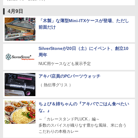
4月9日
「木製」な薄型Mini-ITXケースが登場、ただし
前面だけ
SilverStoneが20日（土）にイベント、創立10
周年
NUC用ケースなども展示予定
アキバ店員のPCパーツウォッチ
（ 熱伝導グリス ）
ちょび＆姉ちゃんの『アキバでごはん食べたい
な。』
～「カレースタンドPLUCK」編～
多数のスパイスが織りなす豊かな風味、米に合う
こだわりの本格カレー