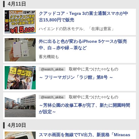
4月11日
クアッドコア・Tegra 3の富士通製スマホが中
古15,800円で販売
ハイエンドの防水モデル、「在庫は豊富」
外に出ると色が変わるiPhone 5ケースが販売
中、白→赤や緑→茶など
蓄光機能も
取材中に見つけた○○なもの
@watch_akiba
～ フリーマガジン「ラジ館」第8号 ～
取材中に見つけた○○なもの
@watch_akiba
～芳林公園の改修工事が完了、新たに開園時間
が設定～
4月10日
スマホ画面を無線でTV出力、新規格「Miracas