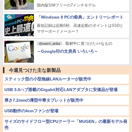
国内版SIMフリーの7インチモデル
「Windows 8 PCの祭典」エントリーレポート
最短記録は起動5秒、高速起動のポイントはSSDと
マザーボードメーカー？
取材中に見つけた○○なもの
@watch_akiba
～Google印の文房具 いろいろ～
今週見つけた主な新製品
スティック型の小型無線LANルーターが販売中
USB 3.0ハブ搭載のGigabit対応LANアダプタに安価品が登場
厚さ7.2mmの薄型中華タブレットが販売中
USB動作の4cmファンが登場
サイズのサイドフロー型CPUクーラー「MUGEN」の最新モデル発
売