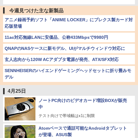
今週見つけた主な新製品
アニメ録画予約ソフト「ANIME LOCKER」にプレクス製カード対
応版登場
11ac対応無線LANに安価品、公称433Mbpsで9980円
QNAPのNASケースに新モデル、UIがマルチウィンドウ対応に
玄人志向から120W ACアダプタ電源が発売、ATX/SFX対応
SENNHEISERのハイエンドゲーミングヘッドセットに折り畳みモ
デル
4月25日
ノートPC向けのビデオカード増設BOXが販売
中
テスト向けで帯域幅はx1に制限
Atomベースで通話可能なAndroidタブレット
が登場、ASUS製