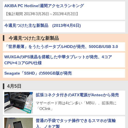
AKIBA PC Hotline!週間アクセスランキング
【集計期間 2013年3月26日～2013年4月2日】
今週見つけた主な新製品 (2013年4月6日)
今週見つけた主な新製品
「世界最薄」をうたうポータブルHDDが発売、500GB/USB 3.0
WUXGAのIPS液晶を搭載した中華タブレットが発売、4コア
CPU+4コアGPU仕様
Seagate「SSHD」の500GB版が発売
4月5日
拡張コネクタ付きのATX電源がAntecから発売
マザーボード用は4ピン多い「MBU」、拡張用に
「OClink」
普通の手袋でタッチ操作できるスマホが直輸
入、ノキア製