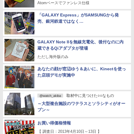
Atomベースでファンレス仕様
「GALAXY Express」がSAMSUNGから発
売、銀河鉄道ではなく…
GALAXY Note IIを無線充電化、後付なのに内
蔵できるQiアダプタが登場
ただし海外版のみ
あなたの顔が窓辺ゆう＆あいに、Kinectを使っ
た店頭デモが実施中
取材中に見つけた○○なもの
@watch_akiba
～大型複合施設のワテラスとソラシティがオー
プン～
お買い得価格情報
【 調査日：2013年4月10日～13日 】