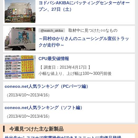
ヨドバシAKIBAにバッティングセンターがオー
プン、27日（土）
取材中に見つけた○○なもの
@watch_akiba
～田村ゆかりさんのニューシングル宣伝トラッ
クが走行中～
CPU最安値情報
【 調査日：2013年4月17日 】
小幅な値上り、上げ幅は100〜300円前後
coneco.net人気ランキング（PCパーツ編）
（2013/4/10〜2013/4/16）
coneco.net人気ランキング（ソフト編）
（2013/4/10〜2013/4/16）
今週見つけた主な新製品