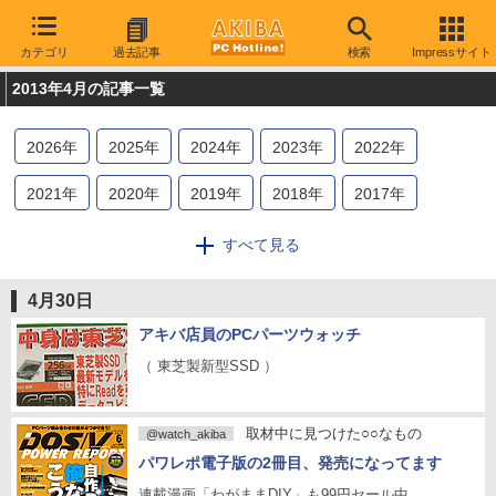
カテゴリ
過去記事
検索
Impressサイト
2013年4月の記事一覧
2026
年
2025
年
2024
年
2023
年
2022
年
2021
年
2020
年
2019
年
2018
年
2017
年
2016
年
2015
年
2014
年
2013
年
2012
年
すべて見る
2011
年
2010
年
2009
年
4月30日
アキバ店員のPCパーツウォッチ
（ 東芝製新型SSD ）
取材中に見つけた○○なもの
@watch_akiba
パワレポ電子版の2冊目、発売になってます
連載漫画「わがままDIY」も99円セール中