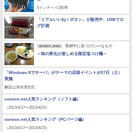
5インチベイ2段用
「リアルいいね！ボタン」が販売中、USBでロ
グ計測
取材中に見つけた○○なもの
@watch_akiba
～味の変化が楽しめる限定塩つけ麺～
「Windows 8でサーバ」がテーマの店頭イベントが27日（土）
実施
解説は清水理史氏
coneco.net人気ランキング（ソフト編）
（2013/4/17〜2013/4/23）
coneco.net人気ランキング（PCパーツ編）
（2013/4/17〜2013/4/23）