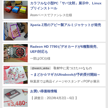
カラフルな小型PC「サバ太郎」展示中、Linux
プリインストール
Atomベースでファンレス仕様
Xperia Z用のアビー製アルミジャケットが発売
Radeon HD 7790ビデオカードが6種類発売、
UEFI対応も
一部はOC仕様
取材中に見つけた○○なもの
@watch_akiba
～まどか☆マギカUltrabookが予約受付開始～
秋葉原では商品イメージやスタンディPOPが展示
お買い得価格情報
【 調査日：2013年4月2日～6日 】