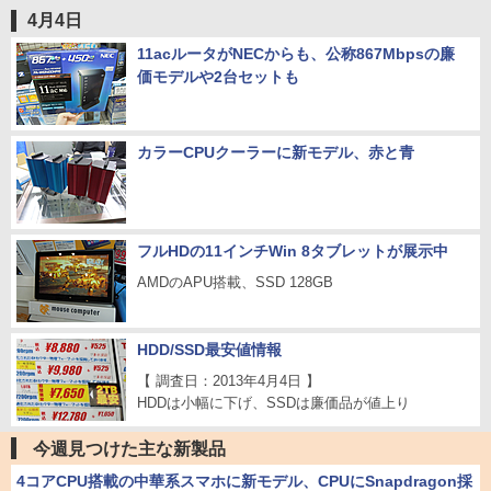
4月4日
11acルータがNECからも、公称867Mbpsの廉
価モデルや2台セットも
カラーCPUクーラーに新モデル、赤と青
フルHDの11インチWin 8タブレットが展示中
AMDのAPU搭載、SSD 128GB
HDD/SSD最安値情報
【 調査日：2013年4月4日 】
HDDは小幅に下げ、SSDは廉価品が値上り
今週見つけた主な新製品
4コアCPU搭載の中華系スマホに新モデル、CPUにSnapdragon採