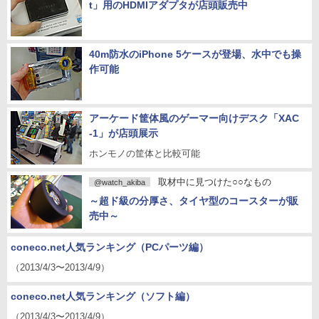
t」用のHDMIアダプタが店頭販売中
40m防水のiPhone 5ケースが登場、水中でも操
作可能
アーケード筐体風のゲーマー向けデスク「XAC
-1」が店頭展示
ホンモノの筐体と比較可能
取材中に見つけた○○なもの
@watch_akiba
～超ド級の分厚さ、タイヤ型のコースターが販
売中～
coneco.net人気ランキング（PCパーツ編）
（2013/4/3〜2013/4/9）
coneco.net人気ランキング（ソフト編）
（2013/4/3〜2013/4/9）