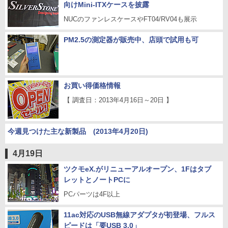
向けMini-ITXケースを披露
NUCのファンレスケースやFT04/RV04も展示
PM2.5の測定器が販売中、店頭で試用も可
お買い得価格情報
【 調査日：2013年4月16日～20日 】
今週見つけた主な新製品 (2013年4月20日)
4月19日
ツクモeX.がリニューアルオープン、1Fはタブ
レットとノートPCに
PCパーツは4F以上
11ac対応のUSB無線アダプタが初登場、フルス
ピードは「要USB 3.0」