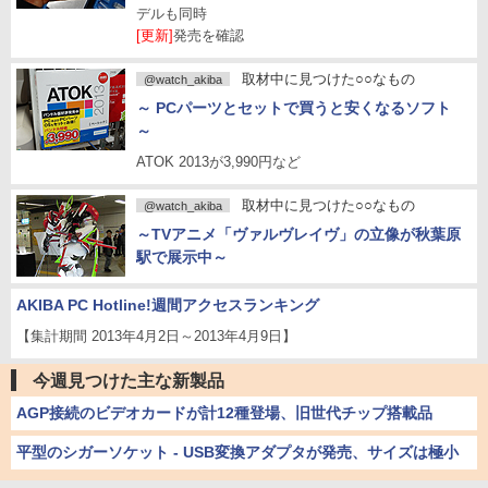
デルも同時
[更新]
発売を確認
取材中に見つけた○○なもの
@watch_akiba
～ PCパーツとセットで買うと安くなるソフト
～
ATOK 2013が3,990円など
取材中に見つけた○○なもの
@watch_akiba
～TVアニメ「ヴァルヴレイヴ」の立像が秋葉原
駅で展示中～
AKIBA PC Hotline!週間アクセスランキング
【集計期間 2013年4月2日～2013年4月9日】
今週見つけた主な新製品
AGP接続のビデオカードが計12種登場、旧世代チップ搭載品
平型のシガーソケット - USB変換アダプタが発売、サイズは極小