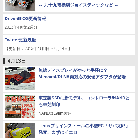
～ 九十九電機製ジョイスティックなど ～
Driver/BIOS更新情報
2013年4月第2週分
Twitter更新履歴
【更新日：2013年4月8日～4月14日】
4月13日
無線ディスプレイがやっと手軽に？
Miracast/DLNA両対応の安値アダプタが登場
東芝製SSDに新モデル、コントローラ/NANDと
も東芝刻印
NANDは19nm製造
Linuxプリインストールの小型PC「サバ太郎」
発売、まずはイエロー