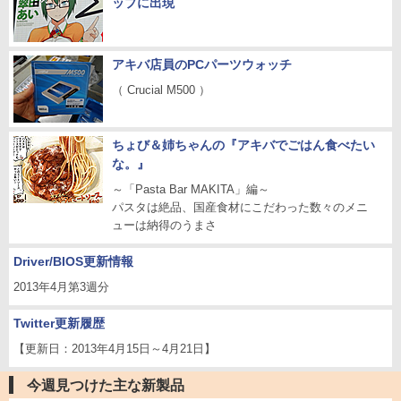
ップに出現
アキバ店員のPCパーツウォッチ
（ Crucial M500 ）
ちょび＆姉ちゃんの『アキバでごはん食べたい
な。』
～「Pasta Bar MAKITA」編～
パスタは絶品、国産食材にこだわった数々のメニ
ューは納得のうまさ
Driver/BIOS更新情報
2013年4月第3週分
Twitter更新履歴
【更新日：2013年4月15日～4月21日】
今週見つけた主な新製品