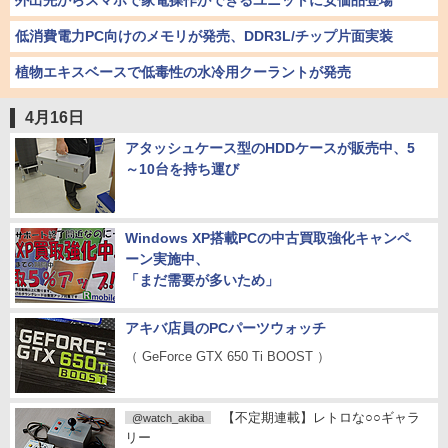
外出先からスマホで家電操作ができるユニットに安価品登場
低消費電力PC向けのメモリが発売、DDR3L/チップ片面実装
植物エキスベースで低毒性の水冷用クーラントが発売
4月16日
アタッシュケース型のHDDケースが販売中、5
～10台を持ち運び
Windows XP搭載PCの中古買取強化キャンペ
ーン実施中、
「まだ需要が多いため」
アキバ店員のPCパーツウォッチ
（ GeForce GTX 650 Ti BOOST ）
【不定期連載】レトロな○○ギャラ
@watch_akiba
リー