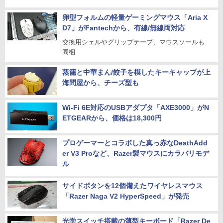
卵型フォルムの軽量ゲーミングマウス「Aria X
D7」がFantechから、有線/無線両対応
交換用シェルやグリップテープ、マウスソールも
同梱
蒸籠と中華まん/餃子を模したキーキャップが上
海問屋から、チーズ型も
Wi-Fi 6E対応のUSBアダプタ「AXE3000」がN
ETGEARから、価格は18,300円
プロゲーマーとコラボした真っ赤なDeathAdd
er V3 Proなど、Razer製マウスにカラバリモデ
ル
サイドボタンを12個備えたワイヤレスマウス
「Razer Naga V2 HyperSpeed」が発売
光学スイッチ搭載の薄型キーボード「Razer De