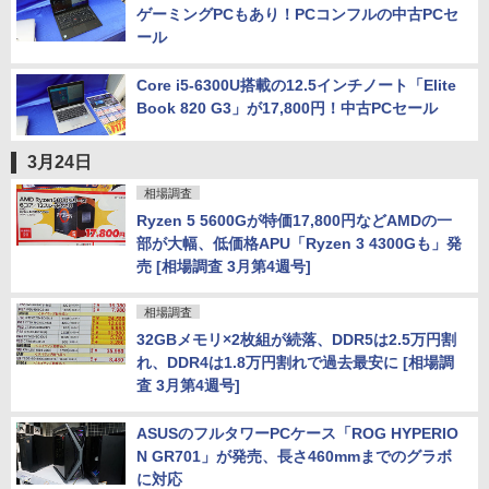
ゲーミングPCもあり！PCコンフルの中古PCセ
ール
Core i5-6300U搭載の12.5インチノート「Elite
Book 820 G3」が17,800円！中古PCセール
3月24日
相場調査
Ryzen 5 5600Gが特価17,800円などAMDの一
部が大幅、低価格APU「Ryzen 3 4300Gも」発
売 [相場調査 3月第4週号]
相場調査
32GBメモリ×2枚組が続落、DDR5は2.5万円割
れ、DDR4は1.8万円割れで過去最安に [相場調
査 3月第4週号]
ASUSのフルタワーPCケース「ROG HYPERIO
N GR701」が発売、長さ460mmまでのグラボ
に対応