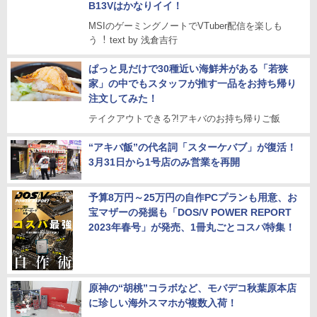
B13Vはかなりイイ！
MSIのゲーミングノートでVTuber配信を楽しも
う︕ text by 浅倉吉行
ぱっと見だけで30種近い海鮮丼がある「若狭
家」の中でもスタッフが推す一品をお持ち帰り
注文してみた！
テイクアウトできる?!アキバのお持ち帰りご飯
“アキバ飯”の代名詞「スターケバブ」が復活！
3月31日から1号店のみ営業を再開
予算8万円～25万円の自作PCプランも用意、お
宝マザーの発掘も「DOS/V POWER REPORT
2023年春号」が発売、1冊丸ごとコスパ特集！
原神の“胡桃”コラボなど、モバデコ秋葉原本店
に珍しい海外スマホが複数入荷！