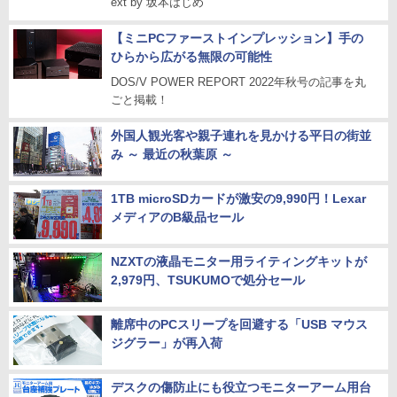
ext by 坂本はじめ
【ミニPCファーストインプレッション】手の
ひらから広がる無限の可能性
DOS/V POWER REPORT 2022年秋号の記事を丸
ごと掲載！
外国人観光客や親子連れを見かける平日の街並
み ～ 最近の秋葉原 ～
1TB microSDカードが激安の9,990円！Lexar
メディアのB級品セール
NZXTの液晶モニター用ライティングキットが
2,979円、TSUKUMOで処分セール
離席中のPCスリープを回避する「USB マウス
ジグラー」が再入荷
デスクの傷防止にも役立つモニターアーム用台