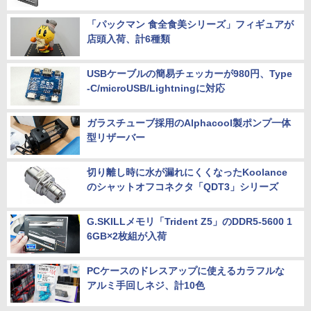
「パックマン 食全食美シリーズ」フィギュアが
店頭入荷、計6種類
USBケーブルの簡易チェッカーが980円、Type
-C/microUSB/Lightningに対応
ガラスチューブ採用のAlphacool製ポンプ一体
型リザーバー
切り離し時に水が漏れにくくなったKoolance
のシャットオフコネクタ「QDT3」シリーズ
G.SKILLメモリ「Trident Z5」のDDR5-5600 1
6GB×2枚組が入荷
PCケースのドレスアップに使えるカラフルな
アルミ手回しネジ、計10色