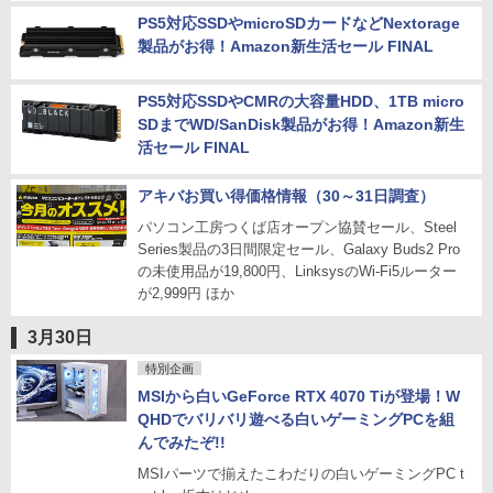
PS5対応SSDやmicroSDカードなどNextorage
製品がお得！Amazon新生活セール FINAL
PS5対応SSDやCMRの大容量HDD、1TB micro
SDまでWD/SanDisk製品がお得！Amazon新生
活セール FINAL
アキバお買い得価格情報（30～31日調査）
パソコン工房つくば店オープン協賛セール、Steel
Series製品の3日間限定セール、Galaxy Buds2 Pro
の未使用品が19,800円、LinksysのWi-Fi5ルーター
が2,999円 ほか
3月30日
特別企画
MSIから白いGeForce RTX 4070 Tiが登場！W
QHDでバリバリ遊べる白いゲーミングPCを組
んでみたぞ!!
MSIパーツで揃えたこわだりの白いゲーミングPC t