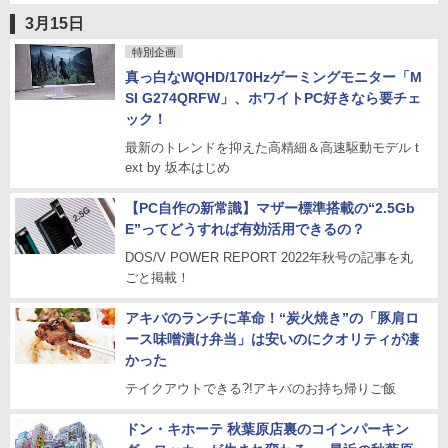
3月15日
特別企画
真っ白なWQHD/170Hzゲーミングモニター「M
SI G274QRFW」、ホワイトPC好きなら要チェ
ック！
最新のトレンドを抑えた高精細＆高速駆動モデル t
ext by 坂本はじめ
【PC自作の新常識】マザー標準搭載の“2.5Gb
E”ってどうすれば有効活用できるの？
DOS/V POWER REPORT 2022年秋号の記事を丸
ごと掲載！
アキバのランチに革命！“炭火焼き”の「豚肩ロ
ース味噌漬け弁当」は安いのにクオリティが凄
かった
テイクアウトできる?!アキバのお持ち帰りご飯
ドン・キホーテ 秋葉原店裏のコインパーキン