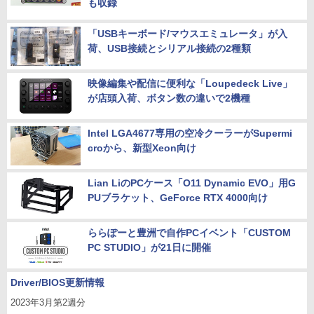
も収録
「USBキーボード/マウスエミュレータ」が入
荷、USB接続とシリアル接続の2種類
映像編集や配信に便利な「Loupedeck Live」
が店頭入荷、ボタン数の違いで2機種
Intel LGA4677専用の空冷クーラーがSupermi
croから、新型Xeon向け
Lian LiのPCケース「O11 Dynamic EVO」用G
PUブラケット、GeForce RTX 4000向け
ららぽーと豊洲で自作PCイベント「CUSTOM
PC STUDIO」が21日に開催
Driver/BIOS更新情報
2023年3月第2週分