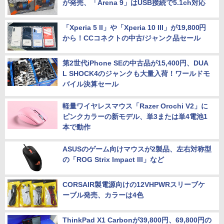
が発売、「Arena 9」はUSB接続で5.1ch対応
「Xperia 5 II」や「Xperia 10 III」が19,800円
から！CCコネクトの中古/ジャンク品セール
第2世代iPhone SEの中古品が15,400円、DUA
L SHOCK4のジャンクも大量入荷！ワールドモ
バイル決算セール
軽量ワイヤレスマウス「Razer Orochi V2」に
ピンクカラーの新モデル、単3または単4電池1
本で動作
ASUSのゲーム向けマウスが2製品、左右対称型
の「ROG Strix Impact III」など
CORSAIR製電源向けの12VHPWRスリーブケ
ーブル発売、カラーは4色
ThinkPad X1 Carbonが39,800円、69,800円の