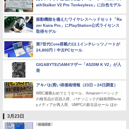
athStalker V2 Pro Tenkeyless」に白色モデル
振動機能を備えたワイヤレスヘッドセット「Ra
zer Kaira Pro」にPlayStation公式ライセンス
取得モデル
第7世代Core搭載の12.1インチレッツノートが
24,800円！中古PCセール
GIGABYTEのAM4マザー「A520M K V2」が入
荷
アキバお買い得価格情報（23日～24日調査）
WBC優勝おめでとうセール、Amazonベーシック
の格安品が店頭入荷、パナソニックの録画用Blu-ra
yメディアが再入荷、UMPCの新古品セール ほか
3月23日
相場調査