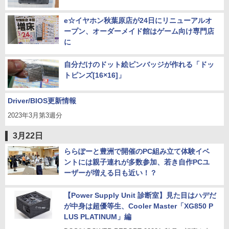
e☆イヤホン秋葉原店が24日にリニューアルオ
ープン、オーダーメイド館はゲーム向け専門店
に
自分だけのドット絵ピンバッジが作れる「ドッ
トピンズ[16×16]」
Driver/BIOS更新情報
2023年3月第3週分
3月22日
ららぽーと豊洲で開催のPC組み立て体験イベ
ントには親子連れが多数参加、若き自作PCユ
ーザーが増える日も近い！？
【Power Supply Unit 診断室】見た目はハデだ
が中身は超優等生、Cooler Master「XG850 P
LUS PLATINUM」編