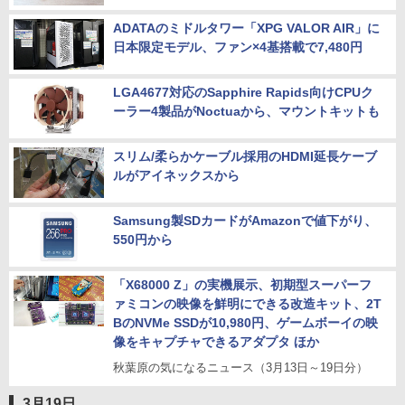
ADATAのミドルタワー「XPG VALOR AIR」に
日本限定モデル、ファン×4基搭載で7,480円
LGA4677対応のSapphire Rapids向けCPUク
ーラー4製品がNoctuaから、マウントキットも
スリム/柔らかケーブル採用のHDMI延長ケーブ
ルがアイネックスから
Samsung製SDカードがAmazonで値下がり、
550円から
「X68000 Z」の実機展示、初期型スーパーフ
ァミコンの映像を鮮明にできる改造キット、2T
BのNVMe SSDが10,980円、ゲームボーイの映
像をキャプチャできるアダプタ ほか
秋葉原の気になるニュース（3月13日～19日分）
3月19日