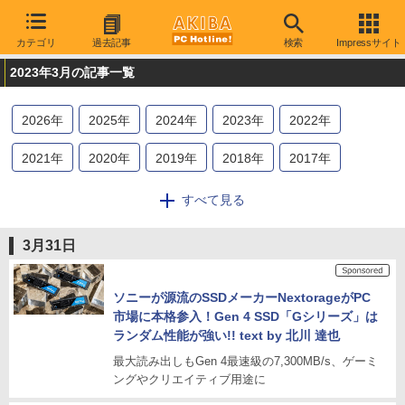
カテゴリ
過去記事
検索
Impressサイト
2023年3月の記事一覧
2026
年
2025
年
2024
年
2023
年
2022
年
2021
年
2020
年
2019
年
2018
年
2017
年
2016
年
2015
年
2014
年
2013
年
2012
年
すべて見る
2011
年
2010
年
2009
年
3月31日
ソニーが源流のSSDメーカーNextorageがPC
市場に本格参入！Gen 4 SSD「Gシリーズ」は
ランダム性能が強い!! text by 北川 達也
最大読み出しもGen 4最速級の7,300MB/s、ゲーミ
ングやクリエイティブ用途に