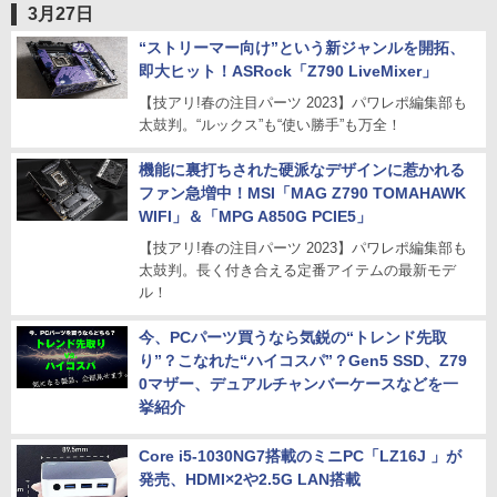
3月27日
“ストリーマー向け”という新ジャンルを開拓、
即大ヒット！ASRock「Z790 LiveMixer」
【技アリ!春の注目パーツ 2023】パワレポ編集部も
太鼓判。“ルックス”も“使い勝手”も万全！
機能に裏打ちされた硬派なデザインに惹かれる
ファン急増中！MSI「MAG Z790 TOMAHAWK
WIFI」＆「MPG A850G PCIE5」
【技アリ!春の注目パーツ 2023】パワレポ編集部も
太鼓判。長く付き合える定番アイテムの最新モデ
ル！
今、PCパーツ買うなら気鋭の“トレンド先取
り”？こなれた“ハイコスパ”？Gen5 SSD、Z79
0マザー、デュアルチャンバーケースなどを一
挙紹介
Core i5-1030NG7搭載のミニPC「LZ16J 」が
発売、HDMI×2や2.5G LAN搭載