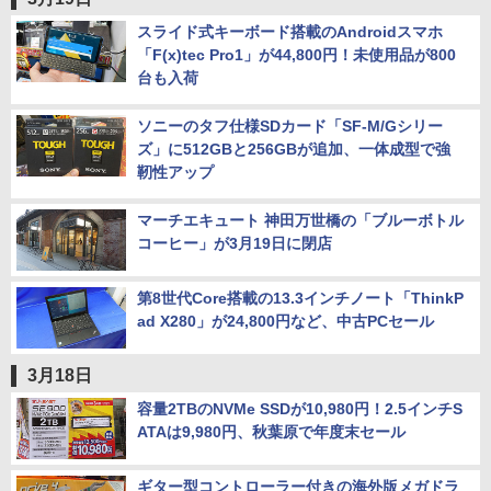
スライド式キーボード搭載のAndroidスマホ
「F(x)tec Pro1」が44,800円！未使用品が800
台も入荷
ソニーのタフ仕様SDカード「SF-M/Gシリー
ズ」に512GBと256GBが追加、一体成型で強
靭性アップ
マーチエキュート 神田万世橋の「ブルーボトル
コーヒー」が3月19日に閉店
第8世代Core搭載の13.3インチノート「ThinkP
ad X280」が24,800円など、中古PCセール
3月18日
容量2TBのNVMe SSDが10,980円！2.5インチS
ATAは9,980円、秋葉原で年度末セール
ギター型コントローラー付きの海外版メガドラ