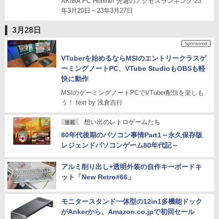
AKIBA PC Hotline! 先週のアクセスランキング 23
年3月20日～23年3月27日
3月28日
VTuberを始めるならMSIのエントリークラスゲ
ーミングノートPC、VTube StudioもOBSも軽
快に動作
MSIのゲーミングノートPCでVTuber配信を楽しも
う！ text by 浅倉吉行
想い出のレトロゲームたち
連載
80年代後期のパソコン事情Part1～永久保存版
レジェンドパソコンゲーム80年代記～
アルミ削り出し+透明外装の自作キーボードキ
ット「New Retro#66」
モニタースタンド一体型の12in1多機能ドック
がAnkerから、Amazon.co.jpで初回セール