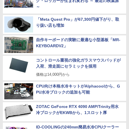
グ・ロッカーが生まれ変わる ～ 最近の秋葉原
～
「Meta Quest Pro」が67,300円値下がり、取
り扱い店も増加
自作キーボードの実験に最適な小型基板「MR-
KEYBOARDV2」
コントロール重視の強化ガラスマウスパッドが
入荷、滑走面にセラミックを採用
価格は14,000円から
CPU向け本格水冷キットがAlphacoolから、G
PU水冷ブロックの追加も可能
ZOTAC GeForce RTX 4090 AMP/Trinity用水
冷ブロックがEKWBから、1スロット厚
ID-COOLINGの240mm簡易水冷CPUクーラー