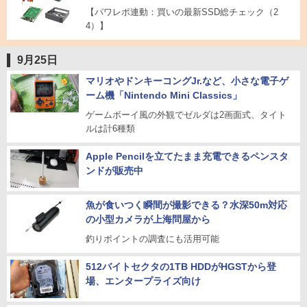
【パワレポ連動：買いの最新SSD総チェック（2
4）】
9月25日
マリオやドンキーコングJr.など、小さな電子ゲ
ーム機「Nintendo Mini Classics」
ゲームボーイ風の外観でゼルダは2画面式、タイト
ルは計6種類
Apple Pencilを立てたまま充電できるペンスタ
ンドが販売中
魚が食いつく瞬間が撮影できる？水深50m対応
の小型カメラが上海問屋から
釣りポイントの調査にも活用可能
512バイトセクタの1TB HDDがHGSTから登
場、エンタープライズ向け