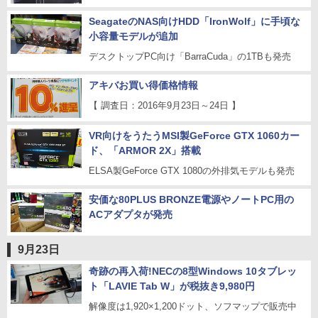
SeagateのNAS向けHDD「IronWolf」に手頃な
小容量モデルが追加
デスクトップPC向け「BarraCuda」の1TBも発売
アキバお買い得価格情報
【 調査日：2016年9月23日～24日 】
VR向けをうたうMSI製GeForce GTX 1060カー
ド、「ARMOR 2X」搭載
ELSA製GeForce GTX 1080の外排気モデルも発売
安価な80PLUS BRONZE電源やノートPC用の
ACアダプタが発売
9月23日
奇跡の再入荷!NECの8型Windows 10タブレッ
ト「LAVIE Tab W」が税抜き9,980円
解像度は1,920×1,200ドット、ソフマップで販売中