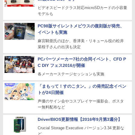
ビデオスピードクラス対応microSDカードの小容量
モデルも
PC98版サイレントメビウスの復刻版が発売、
イベントも実施
麻宮騎亜氏のほか、香津美・リキュール役の松井
菜桜子さんの出演も決定
PCパーツメーカー7社の合同イベント、CFD P
C DIY フェス2016が開催
各メーカーステージセッションも実施
「まもって！すのこタン。」の発売記念イベン
トが24日開催
声優のサイン会やコスプレイヤー撮影会、ポスタ
ー無料配布など
Driver/BIOS更新情報【2016年9月第3週分】
Crucial Storage Executive バージョン3.34 更新な
ど