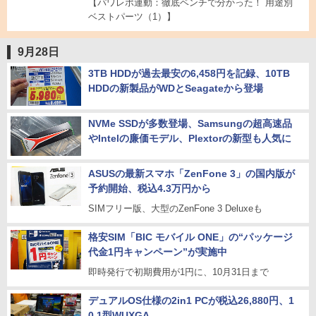
【パワレポ連動：徹底ベンチで分かった！ 用途別
ベストパーツ（1）】
9月28日
3TB HDDが過去最安の6,458円を記録、10TB
HDDの新製品がWDとSeagateから登場
NVMe SSDが多数登場、Samsungの超高速品
やIntelの廉価モデル、Plextorの新型も人気に
ASUSの最新スマホ「ZenFone 3」の国内版が
予約開始、税込4.3万円から
SIMフリー版、大型のZenFone 3 Deluxeも
格安SIM「BIC モバイル ONE」の“パッケージ
代金1円キャンペーン”が実施中
即時発行で初期費用が1円に、10月31日まで
デュアルOS仕様の2in1 PCが税込26,880円、1
0.1型WUXGA