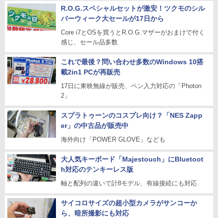
R.O.G.スペシャルセットが激安！ツクモのシル
バーウィーク大セールが17日から
Core i7とOSを買うとR.O.G.マザーがおまけで付く
感じ、セール品多数
これで最後？問い合わせ多数のWindows 10搭
載2in1 PCが再販売
17日に東映無線が販売、ペン入力対応の「Photon
2」
スプラトゥーンのコスプレ向け？「NES Zapp
er」の中古品が販売中
海外向け「POWER GLOVE」なども
大人気キーボード「Majestouch」にBluetoot
h対応のテンキーレス版
軸と配列の違いで計8モデル、有線接続にも対応
サイコロサイズの超小型カメラがサンコーか
ら、暗所撮影にも対応