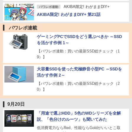
AKIBA限定! わがままDIY+
パワレポ連動
AKIBA限定! わがままDIY+ 第21話
パワレポ連載
ゲーミングPCでSSDをどう選ぶべきか ～SSD
を活かす作例 1～
【パワレポ連動：買いの最新SSD総チェック（1
9）】
大容量SSDを使った究極静音小型PC ～SSDを
活かす作例 2～
【パワレポ連動：買いの最新SSD総チェック（2
0）】
9月20日
「用途で選ぶHDD」5色のWDシリーズを全解
説、「色分けのルーツ」も聞いてみた
低消費電力ならRed、性能ならGoldがいいとこ取