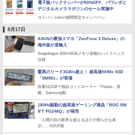
電子版バックナンバーが50%OFF、パワレポと
デジタルカメラマガジンのセール実施中
ヨドバシ.comの期間限定キャンペーン
9月17日
ASUSの最強スマホ「ZenFone 3 Deluxe」の
海外版が直輸入
Snapdragon 820や6GBメモリ搭載のハイスペック
仕様
驚異のリード3GB/s超え！ 超高速NVMe SSD
「SM961」が登場
容量512GBで独自コントローラー「Polaris」搭
載、Samsung製
180Hz駆動の超高速ゲーミング液晶「ROG SW
IFT PG248Q」が発売
「人間の目の限界を超えるほどの滑らかな表
示」、ASUS製