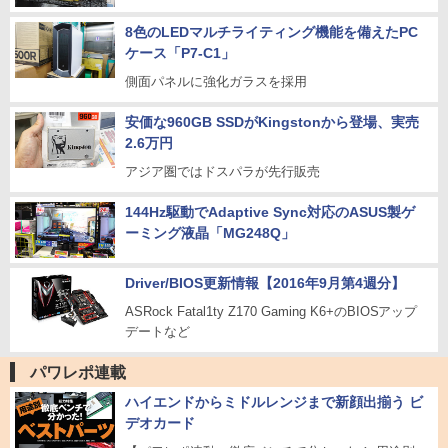
8色のLEDマルチライティング機能を備えたPC
ケース「P7-C1」
側面パネルに強化ガラスを採用
安価な960GB SSDがKingstonから登場、実売
2.6万円
アジア圏ではドスパラが先行販売
144Hz駆動でAdaptive Sync対応のASUS製ゲ
ーミング液晶「MG248Q」
Driver/BIOS更新情報【2016年9月第4週分】
ASRock Fatal1ty Z170 Gaming K6+のBIOSアップ
デートなど
パワレポ連載
ハイエンドからミドルレンジまで新顔出揃う ビ
デオカード