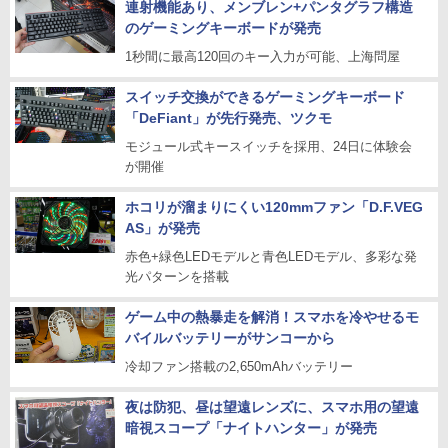
連射機能あり、メンブレン+パンタグラフ構造
のゲーミングキーボードが発売
1秒間に最高120回のキー入力が可能、上海問屋
スイッチ交換ができるゲーミングキーボード
「DeFiant」が先行発売、ツクモ
モジュール式キースイッチを採用、24日に体験会
が開催
ホコリが溜まりにくい120mmファン「D.F.VEG
AS」が発売
赤色+緑色LEDモデルと青色LEDモデル、多彩な発
光パターンを搭載
ゲーム中の熱暴走を解消！スマホを冷やせるモ
バイルバッテリーがサンコーから
冷却ファン搭載の2,650mAhバッテリー
夜は防犯、昼は望遠レンズに、スマホ用の望遠
暗視スコープ「ナイトハンター」が発売