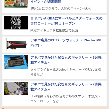
イベントが週末開催
10月1日にツクモで、人間のスキャンもOK
ヨドバシAKIBAにマーベルとスターウォーズの
専門コーナーが30日オープン
限定フィギュアを数量限定で販売
アキバ店員のPCパーツウォッチ（ Plextor M8
Pe(Y) ）
アキバで見かけた変なものギャラリー ～6月掲
載アイテム～
タイプライター風BluetoothキーボードやUSB蚊取
り器など
アキバで見かけた変なものギャラリー ～7月掲
載アイテム～
USB電動うちわの静音モデルやスマホ一体型ガン
コントローラーなど