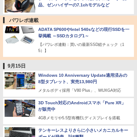
品、ゼンハイザーの7.1chモデルなど
パワレポ連載
ADATA SP600やIntel 540sなどの現行SSDを一
挙掲載 ～SSDカタログ1～
【パワレポ連動：買いの最新SSD総チェック（1
5）】
9月15日
Windows 10 Anniversary Update適用済みの
8型タブレット、実売13,980円
メタルボディ採用「V80 Plus」、WUXGA対応
3D Touch対応のAndroidスマホ「Pure XR」
が販売中
4GBメモリや5.5型有機ELディスプレイを搭載
テンキーレスよりさらに小さいメカニカルキー
ボードが発売、計8種類