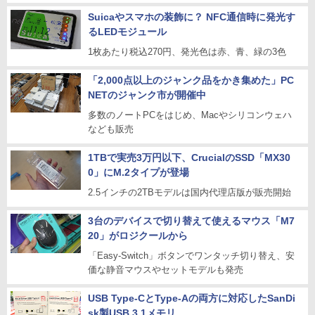
Suicaやスマホの装飾に？ NFC通信時に発光す
るLEDモジュール
1枚あたり税込270円、発光色は赤、青、緑の3色
「2,000点以上のジャンク品をかき集めた」PC
NETのジャンク市が開催中
多数のノートPCをはじめ、Macやシリコンウェハ
なども販売
1TBで実売3万円以下、CrucialのSSD「MX30
0」にM.2タイプが登場
2.5インチの2TBモデルは国内代理店版が販売開始
3台のデバイスで切り替えて使えるマウス「M7
20」がロジクールから
「Easy-Switch」ボタンでワンタッチ切り替え、安
価な静音マウスやセットモデルも発売
USB Type-CとType-Aの両方に対応したSanDi
sk製USB 3.1メモリ