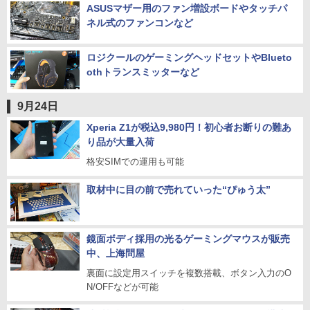
ASUSマザー用のファン増設ボードやタッチパ
ネル式のファンコンなど
ロジクールのゲーミングヘッドセットやBlueto
othトランスミッターなど
9月24日
Xperia Z1が税込9,980円！初心者お断りの難あ
り品が大量入荷
格安SIMでの運用も可能
取材中に目の前で売れていった“ぴゅう太”
鏡面ボディ採用の光るゲーミングマウスが販売
中、上海問屋
裏面に設定用スイッチを複数搭載、ボタン入力のO
N/OFFなどが可能