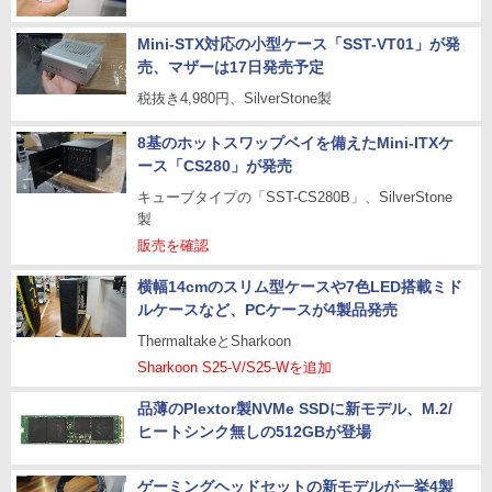
Mini-STX対応の小型ケース「SST-VT01」が発
売、マザーは17日発売予定
税抜き4,980円、SilverStone製
8基のホットスワップベイを備えたMini-ITXケ
ース「CS280」が発売
キューブタイプの「SST-CS280B」、SilverStone
製
販売を確認
横幅14cmのスリム型ケースや7色LED搭載ミド
ルケースなど、PCケースが4製品発売
ThermaltakeとSharkoon
Sharkoon S25-V/S25-Wを追加
品薄のPlextor製NVMe SSDに新モデル、M.2/
ヒートシンク無しの512GBが登場
ゲーミングヘッドセットの新モデルが一挙4製