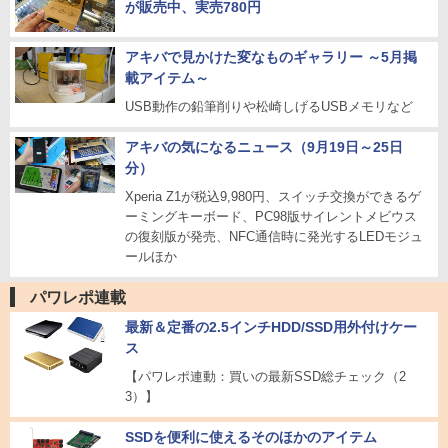
が販売中、実売780円
アキバで見かけた変なものギャラリー ～5月掲
載アイテム～
USB動作の鉛筆削りや松崎しげるUSBメモリなど
アキバの気になるニュース（9月19日～25日
分）
Xperia Z1が税込9,980円、スイッチ交換ができるゲ
ーミングキーボード、PC98版サイレントメビウス
の復刻版が発売、NFC通信時に発光するLEDモジュ
ールほか
パワレポ連載
最新＆定番の2.5インチHDD/SSD用外付けケー
ス
【パワレポ連動：買いの最新SSD総チェック（2
3）】
SSDを便利に使えるそのほかのアイテム