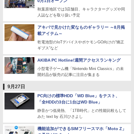
0月1日オープン
秋葉原地区では3店舗目、キャラクターグッズや同
人誌などを取り扱い予定
アキバで見かけた変なものギャラリー ～8月掲
載アイテム～
乾電池型のIoTデバイスやポケモンGO向けの“矯正
ギブス”など
AKIBA PC Hotline!週間アクセスランキング
小型電子ゲーム機「Nintendo Mini Classics」の未
開封品が販売の記事に注目が集まる
9月27日
PC向けの標準HDD「WD Blue」をテスト、
「全HDDの3台に1台はWD Blue」
静音かつ低発熱、「1TB時代」との性能比較もして
みた text by 石川ひさよし
機能追加ができるSIMフリースマホ「Moto Z」