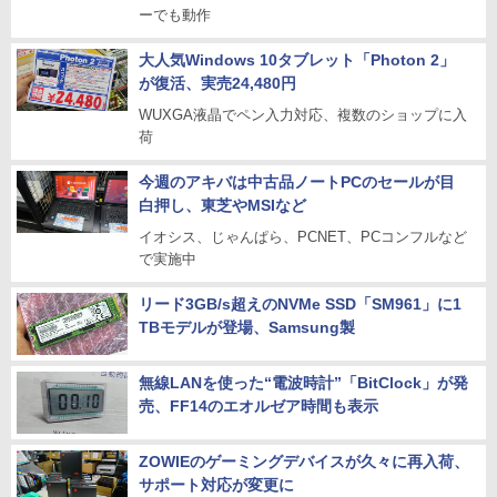
ーでも動作
大人気Windows 10タブレット「Photon 2」
が復活、実売24,480円
WUXGA液晶でペン入力対応、複数のショップに入
荷
今週のアキバは中古品ノートPCのセールが目
白押し、東芝やMSIなど
イオシス、じゃんぱら、PCNET、PCコンフルなど
で実施中
リード3GB/s超えのNVMe SSD「SM961」に1
TBモデルが登場、Samsung製
無線LANを使った“電波時計”「BitClock」が発
売、FF14のエオルゼア時間も表示
ZOWIEのゲーミングデバイスが久々に再入荷、
サポート対応が変更に