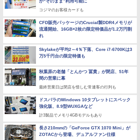
が“そのまま”利用可能に
コジマのお客様カードも
CFD販売パッケージのCrucial製DDR4メモリが
流通開始、16GB×2枚の限定特価品が1.2万円割
れ
Skylakeが平均2～4％下落、Core i7-6700Kは3
万5千円台の限定特価も
秋葉原の老舗「とんかつ 冨貴」が閉店、51年
間の営業に幕
最終営業日は閉店を惜しむ常連客の行列も
ドスパラのWindows 10タブレットにスペック
強化版、8.9型WUXGAなど
計3製品でメモリ4GBモデルもあり
長さ210mmの「GeForce GTX 1070 Mini」が
ZOTACから登場、デュアルファン仕様