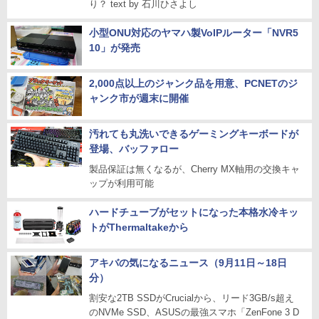
り？ text by 石川ひさよし
小型ONU対応のヤマハ製VoIPルーター「NVR5
10」が発売
2,000点以上のジャンク品を用意、PCNETのジ
ャンク市が週末に開催
汚れても丸洗いできるゲーミングキーボードが
登場、バッファロー
製品保証は無くなるが、Cherry MX軸用の交換キャ
ップが利用可能
ハードチューブがセットになった本格水冷キッ
トがThermaltakeから
アキバの気になるニュース（9月11日～18日
分）
割安な2TB SSDがCrucialから、リード3GB/s超え
のNVMe SSD、ASUSの最強スマホ「ZenFone 3 D