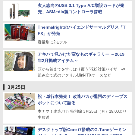
玄人志向のUSB 3.1 Type-A/C増設カードが発
売、ASMedia製コントローラ搭載
Thermalrightのハイエンドサーマルグリス「T
FX」が発売
容量別に2モデル
アキバで見かけた変なものギャラリー ～2019
年2月掲載アイテム～
頭から首までをすっぽり覆う“花粉対策バイザーや
組み立て式のアクリルMini-ITXケースなど
3月25日
祝・単行本発売！ 改造バカが驚愕のディープス
ポットについて語る
本ナマ！改造バカ 特別編 3月25日（月）19:00より
生放送
デスクトップ版Core i7搭載のG-Tuneゲーミン