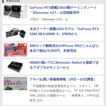
3月21日
GeForce RTX搭載のDell製ゲーミングノート
「Alienware m17」が店頭販売中
小型の「Alienware m15」も
水冷クーラー搭載のOCモデル「GeForce RTX
2080 SEA HAWK X」がMSIから
SIMロック解除済みのiPhone XRがじゃんぱら
各店で税込79,800円、未使用品
HDMIの無いTVにNintendo Switchを接続でき
るアダプタがサンコーから
アキバお買い得価格情報（20日～23日調査）
「平成最後の秋葉原電気街まつり」スタート、OP
PO製スマホの未使用品セール、FF XIV FAN FEST
IVAL 2019との連動セール、「来夢来人」の中古品
販売 ほか