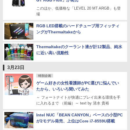
GT RGB Plus」が発売
このほか、低価格な「LEVEL 20 MT ARGB」も登
場
RGB LED搭載のハードチューブ用フィッティ
ングがThermaltakeから
Thermaltakeのクーラント液が計12製品、純水
に近い高い流動性
3月23日
特別企画
ゲーム好きの女性看護師がPC選びに悩んでい
たから、いろいろ聞いてみた
～ フォートナイトが快適にプレイ出来る環境を手
に入れるまで （前編）～ text by 清水 貴裕
Intel NUC「BEAN CANYON」ベースの小型PC
が2モデル発売、上位はCore i7-8559U搭載