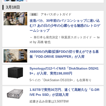
3月18日
アキバスポットガイド
連載
改造バカ、30年前のパソコンショップに迷い込
む!? あの日の少年の心躍らせる魅惑のレトロゲ
ームショップ
～ 単行本も発売決定！秋葉原スポットガイド ～ te
xt by 高橋 敏也
X68000の内蔵/拡張FDDの切り替えができる基
板「FDD-DRIVE SWAPPER」が入荷
Synologyの12ベイNAS「DiskStation DS241
9+」が入荷、実売198,000円
5ベイの「DiskStation DS1019+」も在庫有り
1.92TBで実売30万円、速くて高耐久な「G-DR
IVE Pro SSD」が店頭入荷
総書き込み容量は3,500TBW