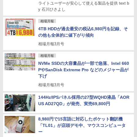
ライトユーザーが安心して使える製品を提供 text b
y 石川ひさよし
相場月報
4TB HDDが過去最安の税込6,980円を記録、そ
の他も全体的に値下がり傾向
相場月報3月号
相場月報
NVMe SSDの大容量品が一部で急落、Intel 660
PやSanDisk Extreme Pro などのメジャー品が
下げ
相場月報3月号
144Hz/IPSパネル採用の27型WQHD液晶「AOR
US AD27QD」が発売、実売69,800円
8,980円で15言語に対応したポケット翻訳機
「TL01」が店頭デモ中、マウスコンピュータ
ー