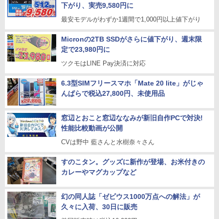
下がり、実売9,580円に
最安モデルがわずか1週間で1,000円以上値下がり
Micronの2TB SSDがさらに値下がり、週末限
定で23,980円に
ツクモはLINE Pay決済に対応
6.3型SIMフリースマホ「Mate 20 lite」がじゃ
んぱらで税込27,800円、未使用品
窓辺とおこと窓辺ななみが新旧自作PCで対決!
性能比較動画が公開
CVは野中 藍さんと水樹奈々さん
すのこタン。グッズに新作が登場、お米付きの
カレーやマグカップなど
幻の同人誌「ゼビウス1000万点への解法」が
久々に入荷、30日に販売