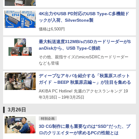
4K出力やUSB PD対応のUSB Type-C多機能ド
ックが入荷、SilverStone製
価格は6,500円
最大転送速度312MB/sのSDカードリーダーがS
anDiskから、USB Type-C接続
その他、親指サイズのmicroSDXCカードリーダー
なども登場
ディープなアキバを紹介する「秋葉原スポット
ガイド ～BEEP 秋葉原店編～」が注目を集める
AKIBA PC Hotline! 先週のアクセスランキング 19
年3月18日～19年3月25日
3月26日
特別企画
3D CG制作に最も重要なのは“SSD”だった、プ
ロのクリエイターが求めるPCの性能とは