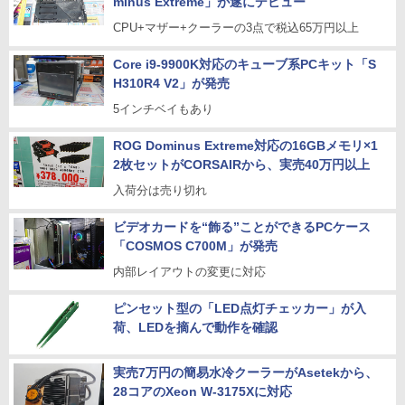
minus Extreme」が遂にデビュー
CPU+マザー+クーラーの3点で税込65万円以上
Core i9-9900K対応のキューブ系PCキット「S
H310R4 V2」が発売
5インチベイもあり
ROG Dominus Extreme対応の16GBメモリ×1
2枚セットがCORSAIRから、実売40万円以上
入荷分は売り切れ
ビデオカードを“飾る”ことができるPCケース
「COSMOS C700M」が発売
内部レイアウトの変更に対応
ピンセット型の「LED点灯チェッカー」が入
荷、LEDを摘んで動作を確認
実売7万円の簡易水冷クーラーがAsetekから、
28コアのXeon W-3175Xに対応