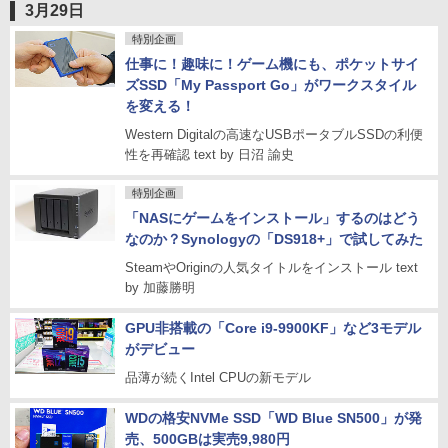
3月29日
特別企画
仕事に！趣味に！ゲーム機にも、ポケットサイ
ズSSD「My Passport Go」がワークスタイル
を変える！
Western Digitalの高速なUSBポータブルSSDの利便
性を再確認 text by 日沼 諭史
特別企画
「NASにゲームをインストール」するのはどう
なのか？Synologyの「DS918+」で試してみた
SteamやOriginの人気タイトルをインストール text
by 加藤勝明
GPU非搭載の「Core i9-9900KF」など3モデル
がデビュー
品薄が続くIntel CPUの新モデル
WDの格安NVMe SSD「WD Blue SN500」が発
売、500GBは実売9,980円