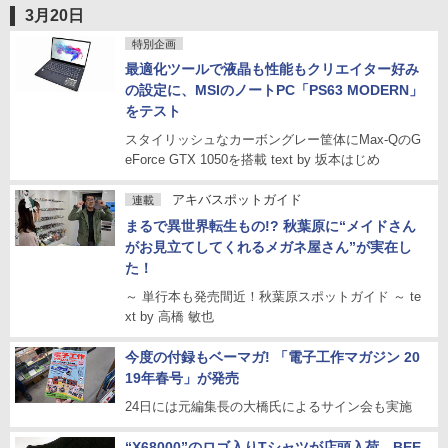
3月20日
特別企画
最適化ツールで液晶も性能もクリエイター好み
の設定に、MSIのノートPC「PS63 MODERN」
をテスト
スタイリッシュなカーボングレー筐体にMax-QのG
eForce GTX 1050を搭載 text by 坂本はじめ
アキバスポットガイド
連載
まるで異世界転生もの!? 秋葉原に“メイドさん
がお見立てしてくれるメガネ屋さん”が実在し
た！
～ 単行本も発売間近！秋葉原スポットガイド ～ te
xt by 高橋 敏也
今度の付録もベーマガ! 「電子工作マガジン 20
19年春号」が発売
24日には元編集長の大橋氏によるサイン会も実施
“X68000”のロゴ入りTシャツが店頭入荷、BEE