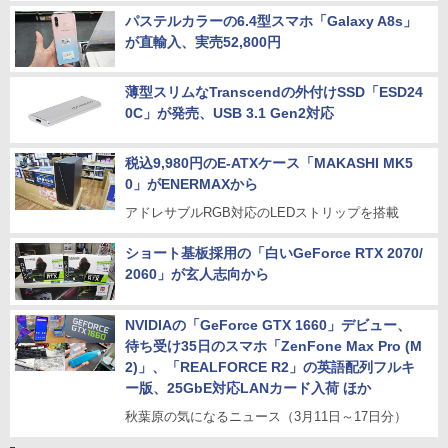
パステルカラーの6.4型スマホ「Galaxy A8s」
が直輸入、実売52,800円
薄型スリムなTranscendの外付けSSD「ESD24
0C」が発売、USB 3.1 Gen2対応
税込9,980円のE-ATXケース「MAKASHI MK5
0」がENERMAXから
アドレサブルRGB対応のLEDストリップを搭載
ショート基板採用の「白いGeForce RTX 2070/
2060」が玄人志向から
NVIDIAの「GeForce GTX 1660」デビュー、
待ち受け35日のスマホ「ZenFone Max Pro (M
2)」、「REALFORCE R2」の英語配列フルキ
ー版、25GbE対応LANカード入荷 ほか
秋葉原の気になるニュース（3月11日～17日分）