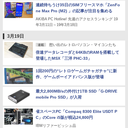
連続待ちうけ35日のSIMフリースマホ「ZenFo
ne Max Pro (M2) 」の記事が注目を集める
AKIBA PC Hotline! 先週のアクセスランキング 19
年3月11日～19年3月18日
3月19日
想い出のレトロパソコン・マイコンたち
連載
倍速データレコーダと64KBのRAMを搭載して
登場したMSX「三洋 PHC-33」
1回200円の“レトロゲームガチャガチャ”に新
作、ゲームボーイアドバンス版が登場
最大2,800MB/sの外付け1TB SSD「G-DRIVE
mobile Pro SSD」が入荷
省スペースPC「Compaq 8300 Elite USDT P
C」のCore i5版が税込24,800円
IBMリファービッシュ品