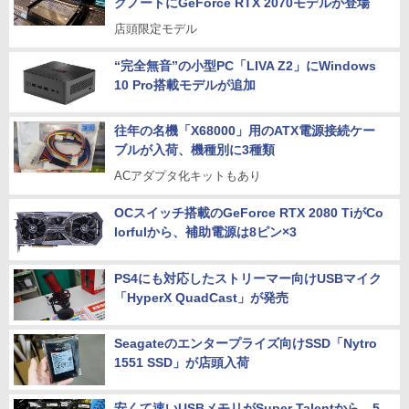
グノートにGeForce RTX 2070モデルが登場
店頭限定モデル
“完全無音”の小型PC「LIVA Z2」にWindows
10 Pro搭載モデルが追加
往年の名機「X68000」用のATX電源接続ケー
ブルが入荷、機種別に3種類
ACアダプタ化キットもあり
OCスイッチ搭載のGeForce RTX 2080 TiがCo
lorfulから、補助電源は8ピン×3
PS4にも対応したストリーマー向けUSBマイク
「HyperX QuadCast」が発売
Seagateのエンタープライズ向けSSD「Nytro
1551 SSD」が店頭入荷
安くて速いUSBメモリがSuper Talentから、5