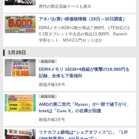
歴代の限定高級ケースも展示
アキバお買い得価格情報（28日～30日調査）
DDR4メモリ8GB×2枚が税込7,980円、LTE対応の1
0.1型タブレット中古品が税込11,800円、Razerの
学割セット、MSX2入門セットほか
3月28日
相場月報
DDR4メモリ 16GB×4枚組が衝撃の18,980円を
記録、全体も下落傾向
相場月報3月号
相場月報
AMDの第二世代「Ryzen」が一部で値下がり、
Intelは「Core X」の在庫が回復
相場月報3月号
リナカフェ跡地は“シェアオフィス”に、「LIF
ORK秋葉原II」が4月オープン