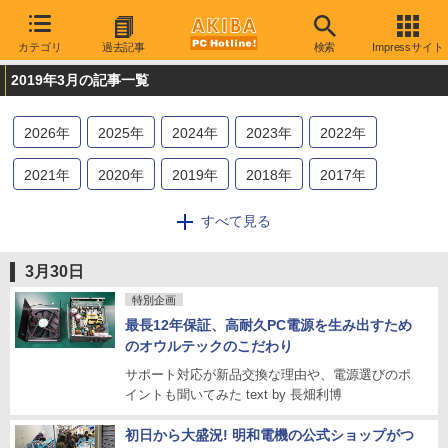
カテゴリ
過去記事
検索
Impressサイト
2019年3月の記事一覧
2026
年
2025
年
2024
年
2023
年
2022
年
2021
年
2020
年
2019
年
2018
年
2017
年
2016
年
2015
年
2014
年
2013
年
2012
年
すべて見る
2011
年
2010
年
2009
年
3月30日
特別企画
最長12年保証、高耐久PC電源を生み出すため
のオウルテックのこだわり
サポート対応が新品交換な理由や、電源選びのポ
イントも聞いてみた text by 長畑利博
初日から大盛況! 明和電機の公式ショップがつ