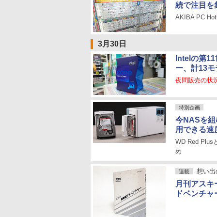
続で注目を
AKIBA PC 
3月30日
Intelの第
ー、計13
夜間販売の状
特別企画
今NASを組む
用できる速
WD Red Pl
め
想い出
連載
月刊アスキ
ドベンチャ