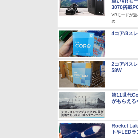
重いVRモードのM
3070搭載
VRモードが遊
め
4コア/8スレ
2コア/4スレ
58W
第11世代
がもらえる
Rocket
トやLED