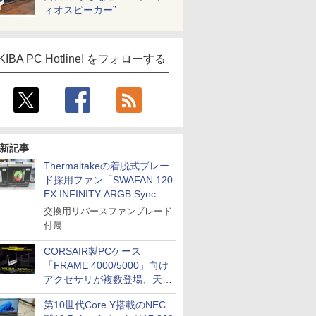
ィオスピーカー”
KIBA PC Hotline! をフォローする
新記事
Thermaltakeの着脱式ブレー
ド採用ファン「SWAFAN 120
EX INFINITY ARGB Sync」
に単品パッケージ
交換用リバースファンブレード
付属
CORSAIR製PCケース
「FRAME 4000/5000」向け
アクセサリが複数登場、天然
木製パネルや背面コネクタ対
第10世代Core Y搭載のNEC
応トレイなど