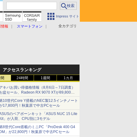
Impress サイト
全カテゴリ
原情報
スマートフォン
アクセスランキング
時間
24時間
1週間
1カ月
アキバお買い得価格情報（8月6日～7日調査）
お盆セール、Radeon RX 9070 XTが89,800
円、水平周波数24.8kHz対応の17型モニターが
第10世代Core Y搭載のNEC製12.5インチノート
9,801円、暑さ指数連動セール ほか
が17,800円！秋葉原で中古PCセール
ASUSのベアボーンキット「ASUS NUC 15 Lite
Kit」が入荷、CPU別に3モデル
第8世代Core搭載のミニPC「ProDesk 400 G4
DM」が22,800円！秋葉原で中古PCセール