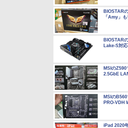
BIOSTA
「Amy」
BIOSTAR
Lake-S対応
MSIのZ5
2.5GbE L
MSIのB56
PRO-VDH 
iPad 2