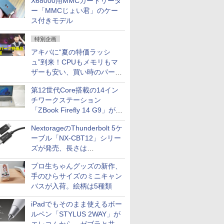
X68000用MMCカードリーダ
ー「MMCじょい君」のケー
ス付きモデル
特別企画
アキバに“夏の特価ラッシ
ュ”到来！CPUもメモリもマ
ザーも安い、買い時のパーツ
は？【8月7日(金)22時配信】
第12世代Core搭載の14イン
チワークステーション
「ZBook Firefly 14 G9」が
79,800円！秋葉原で中古PC
NextorageのThunderbolt 5ケ
セール
ーブル「NX-CBT12」シリー
ズが発売、長さは
30cm/50cm/1mの3種類
プロ生ちゃんグッズの新作、
手のひらサイズのミニキャン
バスが入荷。絵柄は5種類
iPadでもそのまま使えるボー
ルペン「STYLUS 2WAY」が