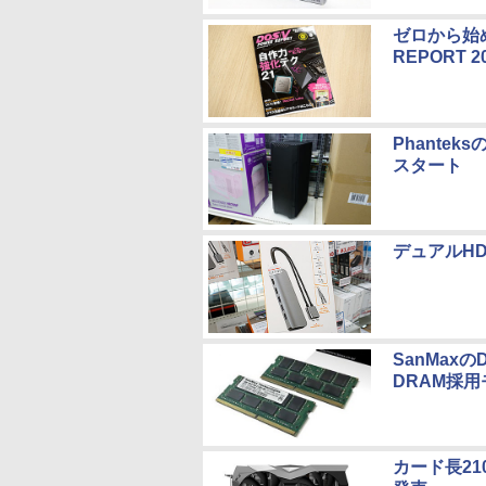
ゼロから始め
REPORT 
Phantek
スタート
デュアルHD
SanMaxのD
DRAM採用
カード長210