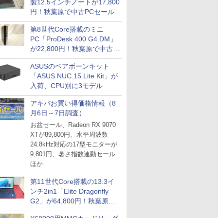
製12.5インチノートが17,800
円！秋葉原で中古PCセール
第8世代Core搭載のミニ
PC「ProDesk 400 G4 DM」
が22,800円！秋葉原で中古
PCセール
ASUSのベアボーンキット
「ASUS NUC 15 Lite Kit」が
入荷、CPU別に3モデル
アキバお買い得価格情報（8
月6日～7日調査）
お盆セール、Radeon RX 9070
XTが89,800円、水平周波数
24.8kHz対応の17型モニターが
9,801円、暑さ指数連動セール
ほか
第11世代Core搭載の13.3イ
ンチ2in1「Elite Dragonfly
G2」が64,800円！秋葉原で
中古PCセール