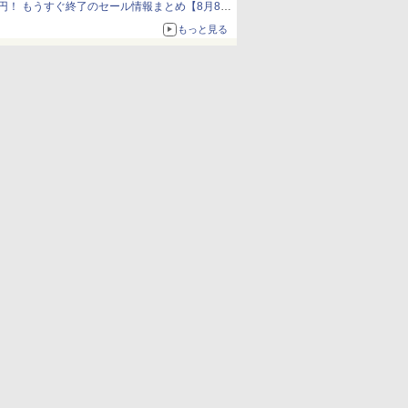
円！ もうすぐ終了のセール情報まとめ【8月8日
更新】
もっと見る
ニンテンドーeショップでは「大神 絶景版」が
67%オフで990円