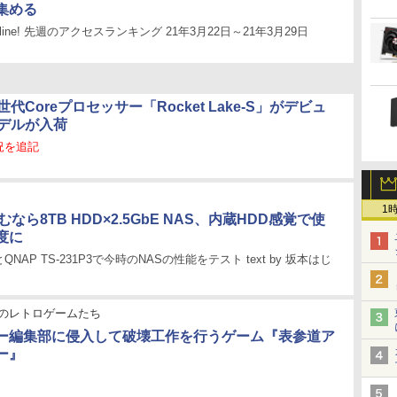
集める
Hotline! 先週のアクセスランキング 21年3月22日～21年3月29日
11世代Coreプロセッサー「Rocket Lake-S」がデビュ
モデルが入荷
況を追記
1
なら8TB HDD×2.5GbE NAS、内蔵HDD感覚で使
度に
usとQNAP TS-231P3で今時のNASの性能をテスト text by 坂本はじ
のレトロゲームたち
ー編集部に侵入して破壊工作を行うゲーム『表参道ア
ー』