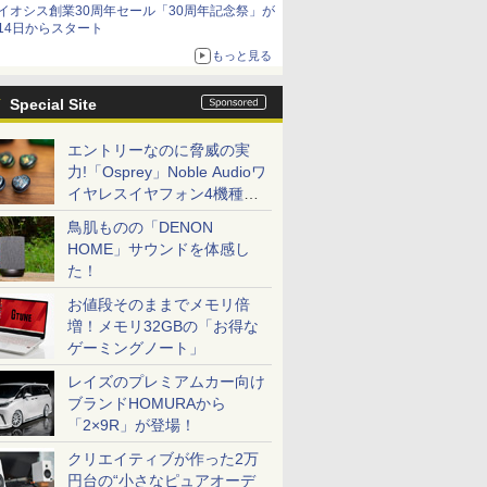
イオシス創業30周年セール「30周年記念祭」が
14日からスタート
もっと見る
Special Site
エントリーなのに脅威の実
力!「Osprey」Noble Audioワ
イヤレスイヤフォン4機種を
一気に聴く
鳥肌ものの「DENON
HOME」サウンドを体感し
た！
お値段そのままでメモリ倍
増！メモリ32GBの「お得な
ゲーミングノート」
レイズのプレミアムカー向け
ブランドHOMURAから
「2×9R」が登場！
クリエイティブが作った2万
円台の“小さなピュアオーデ