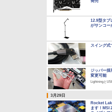
発売
12.9型タ
がサンコー
スイング式でU
ジッパー採
変更可能
LightningとU
3月29日
Rocket
ます！MSI