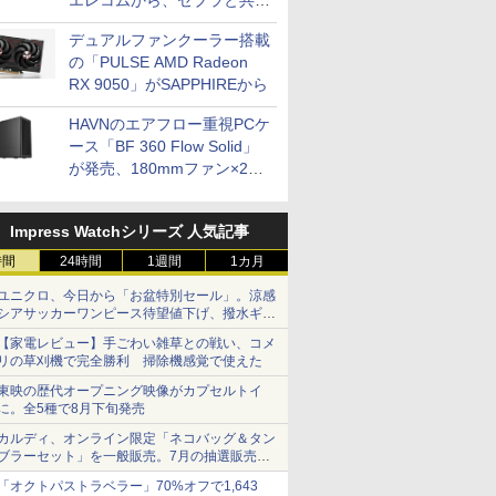
エレコムから、ゼブラと共同
開発
デュアルファンクーラー搭載
の「PULSE AMD Radeon
RX 9050」がSAPPHIREから
HAVNのエアフロー重視PCケ
ース「BF 360 Flow Solid」
が発売、180mmファン×2搭
載
Impress Watchシリーズ 人気記事
時間
24時間
1週間
1カ月
ユニクロ、今日から「お盆特別セール」。涼感
シアサッカーワンピース待望値下げ、撥水ギア
ショーツは1990円に
【家電レビュー】手ごわい雑草との戦い、コメ
リの草刈機で完全勝利 掃除機感覚で使えた
東映の歴代オープニング映像がカプセルトイ
に。全5種で8月下旬発売
カルディ、オンライン限定「ネコバッグ＆タン
ブラーセット」を一般販売。7月の抽選販売の
当選無効分
「オクトパストラベラー」70%オフで1,643