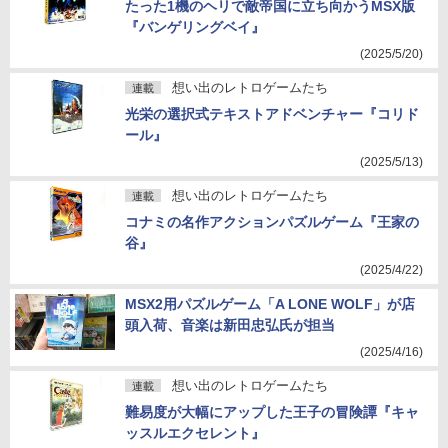
たった1機のヘリで敵帝国に立ち向かうMSX版
『バンゲリングベイ』
(2025/5/20)
想い出のレトロゲームたち
連載
光栄の選択式テキストアドベンチャー『コリド
ール』
(2025/5/13)
想い出のレトロゲームたち
連載
コナミの名作アクションパズルゲーム『王家の
谷』
(2025/4/22)
MSX2用パズルゲーム「A LONE WOLF」が店
頭入荷、音楽は新田忠弘氏が担当
(2025/4/16)
想い出のレトロゲームたち
連載
難易度が大幅にアップした王子の冒険譚『キャ
ッスルエクセレント』