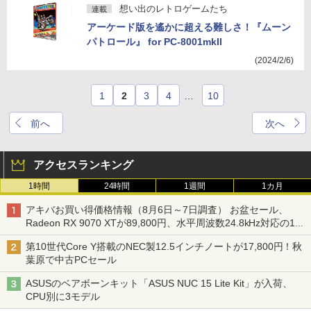
想い出のレトロゲームたち
連載
アーケード版を遙かに超える難しさ！『ムーン
パトロール』 for PC-8001mkII
(2024/2/6)
1
2
3
4
…
10
前へ
次へ
アクセスランキング
1時間
24時間
1週間
1カ月
アキバお買い得価格情報（8月6日～7日調査） お盆セール、
Radeon RX 9070 XTが89,800円、水平周波数24.8kHz対応の17
型モニターが9,801円、暑さ指数連動セール ほか
第10世代Core Y搭載のNEC製12.5インチノートが17,800円！秋
葉原で中古PCセール
ASUSのベアボーンキット「ASUS NUC 15 Lite Kit」が入荷、
CPU別に3モデル