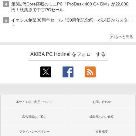
第8世代Core搭載のミニPC「ProDesk 400 G4 DM」が22,800
円！秋葉原で中古PCセール
イオシス創業30周年セール「30周年記念祭」が14日からスター
ト
もっと見る
AKIBA PC Hotline! をフォローする
本サイトのご利用について
お問い合わせ
広告掲載のご案内
編集部へのご連絡
プライバシーポリシー
会社概要