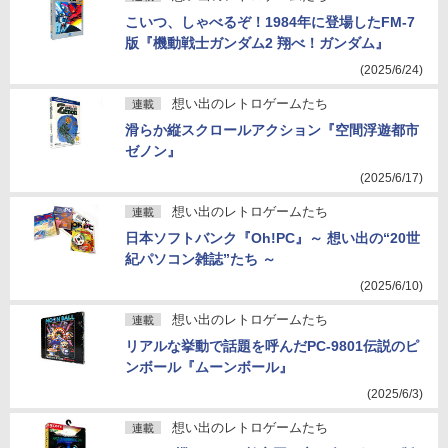
こいつ、しゃべるぞ！1984年に登場したFM-7
版『機動戦士ガンダム2 翔べ！ガンダム』
(2025/6/24)
想い出のレトロゲームたち
連載
滑らか縦スクロールアクション『空間浮遊都市
ゼノン』
(2025/6/17)
想い出のレトロゲームたち
連載
日本ソフトバンク『Oh!PC』～ 想い出の“20世
紀パソコン雑誌”たち ～
(2025/6/10)
想い出のレトロゲームたち
連載
リアルな挙動で話題を呼んだPC-9801伝説のピ
ンボール『ムーンボール』
(2025/6/3)
想い出のレトロゲームたち
連載