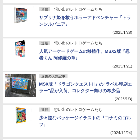
想い出のレトロゲームたち
連載
サブリナ姫を救うホラーアドベンチャー『トラ
ンシルバニア』
(2025/1/28)
想い出のレトロゲームたち
連載
人気アーケードゲームの移植作、MSX2版『忍
者くん 阿修羅の章』
(2025/1/21)
過去の人気記事
MSX版「ドラゴンクエストII」の“ラベル印刷エ
ラー”品が入荷、コレクター向けの希少品
(2025/1/3)
想い出のレトロゲームたち
連載
少々謎なパッケージイラストの『コナミのゴル
フ』
(2024/12/24)