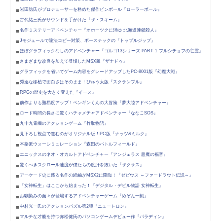
岩田聡氏がプロデューサーを務めた傑作ピンボール『ローラーボール』
古代祐三氏がサウンドを手がけた『ザ・スキーム』
名作ミステリーアドベンチャー『オホーツクに消ゆ 北海道連鎖殺人』
Jモジュールで違法コピー対策、ボーステックの『トップルジップ』
ほぼグラフィックなしのアドベンチャー『ゴルゴ13シリーズ PART 1 フルシチョフの亡霊』
さまざまな改良を加えて登場したMSX版『ザナドゥ』
グラフィックを省いてゲーム内容をグレードアップしたPC-8001版『幻魔大戦』
秀逸な移植で面白さはそのまま！ぴゅう太版『スクランブル』
RPGの歴史を大きく変えた『イース』
前作よりも難易度アップ！ペンギンくんの大冒険『夢大陸アドベンチャー』
ロード時間の長さに驚くハチャメチャアドベンチャー『ななこSOS』
九十九電機のアクションゲーム『竹取物語』
見下ろし視点で進むのがオリジナル版！PC版『ナッツ&ミルク』
本格派ウォーシミュレーション『森田のバトルフィールド』
エニックスのネオ・オカルトアドベンチャー『アンジェラス 悪魔の福音』
驚くべきスクロール速度が僕たちの度肝を抜いた『ザクサス』
アーケード史に残る名作の続編がMSX2に降臨！『ゼビウス ～ファードラウト伝説～』
「女神転生」はここから始まった！『デジタル・デビル物語 女神転生』
お馴染みの面々が登場するアドベンチャーゲーム『めぞん一刻』
中村光一氏のアクションパズル第2弾『ニュートロン』
マルチな才能を持つ赤松健氏のパソコンゲームデビュー作『パラディン』