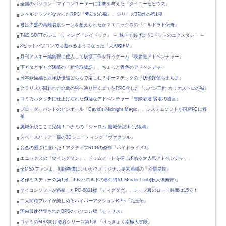
全国のパソコン・マイコンユーザーに衝撃を与えた『タイニーゼビウス』
レベルアップがなかったRPG『夢幻の心臓』、シリーズ3部作の第1弾
君は序盤の高難易度シーンを超えられたか？エニックスの『エルドラド伝奇』
T&E SOFTのシューティング『レイドック』 ～ 魅せてあげよう1ドットのエクスタシー ～
8ビットパソコンでも遊べるようになった『大戦略FM』
月刊アスキー編集部に侵入して破壊工作を行うゲーム『表参道アドベンチャー』
下ネタとギャグ満載の『新竹取物語』、ちょっと異色のアドベンチャー
日本妖怪編と西洋妖怪編どちらで楽しむ？ボーステックの『妖怪探偵ちまちま』
クラリスが囚われた北側の塔へ辿り付くまでをRPG化した『ルパン三世 カリオストロの城』
コミカルタッチに仕上げられた秀逸なアドベンチャー『冒険者達 賢者の遺言』
ブローダーバンドのピンボール『David's Midnight Magic』、システムソフトが国産PCに移
植
魔城伝説ここに完結！コナミの『シャロム 魔城伝説III 完結編』
スペースハリアー風の3Dシューティング『ヴァクソル』
お金の重さに泣いた！アクティブRPGの傑作『ハイドライド3』
エニックスの『ウイングマン』、ドリムノートを探し求める大人気アドベンチャー
全MSXファンよ、戦闘準備はいいか？オリジナル要素満載の『沙羅曼蛇』
名作ミステリーの第1弾「J.B.ハロルドの事件簿#1 Murder Club(殺人倶楽部)」
マイコンソフトが移植したPC-8801版『ディグダグ』、テープ版のロード時間は15分！
二人同時プレイが楽しめるハイパーアクションRPG『九玉伝』
国内最速発売されたBPSのパソコン版『テトリス』
コナミのMSX向け教育シリーズ第1弾 『けっきょく南極大冒険』