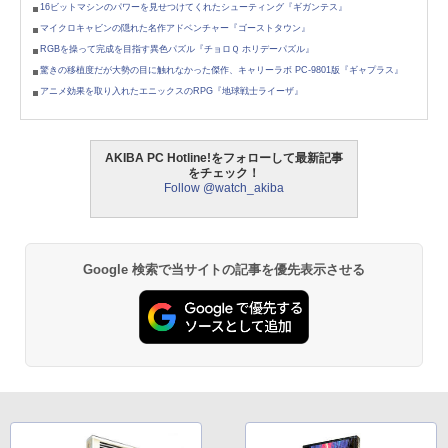
16ビットマシンのパワーを見せつけてくれたシューティング『ギガンテス』
マイクロキャビンの隠れた名作アドベンチャー『ゴーストタウン』
RGBを操って完成を目指す異色パズル『チョロＱ ホリデーパズル』
驚きの移植度だが大勢の目に触れなかった傑作、キャリーラボ PC-9801版『ギャプラス』
アニメ効果を取り入れたエニックスのRPG『地球戦士ライーザ』
AKIBA PC Hotline!をフォローして最新記事
をチェック！
Follow @watch_akiba
Google 検索で当サイトの記事を優先表示させる