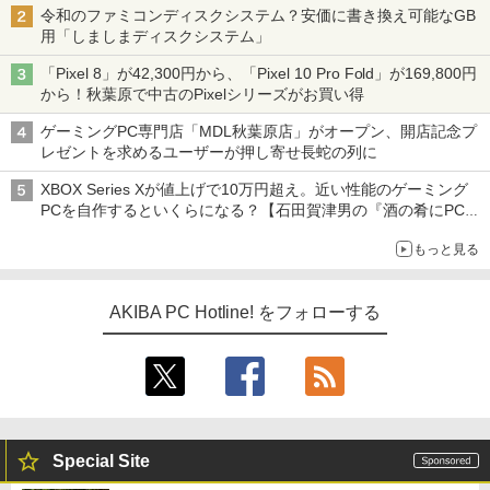
令和のファミコンディスクシステム？安価に書き換え可能なGB
用「しましまディスクシステム」
「Pixel 8」が42,300円から、「Pixel 10 Pro Fold」が169,800円
から！秋葉原で中古のPixelシリーズがお買い得
ゲーミングPC専門店「MDL秋葉原店」がオープン、開店記念プ
レゼントを求めるユーザーが押し寄せ長蛇の列に
XBOX Series Xが値上げで10万円超え。近い性能のゲーミング
PCを自作するといくらになる？【石田賀津男の『酒の肴にPCゲ
ーム』】
もっと見る
AKIBA PC Hotline! をフォローする
Special Site