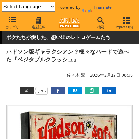
Powered by
Translate
AKIBA PC Hotline!
PC本体・ソフト
ソフト・PCゲーム
PCゲ
カテゴリ
過去記事
検索
Impressサイト
ボクたちが愛した、想い出のレトロゲームたち
ハドソン版ギャラクシアン？様々なハードで遊べ
た『ベジタブルクラッシュ』
佐々木 潤
2026年2月17日 08:05
リスト