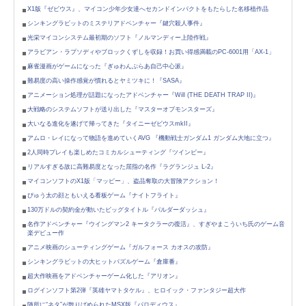
X1版『ゼビウス』、マイコン少年少女達へセカンドインパクトをもたらした名移植作品
シンキングラビットのミステリアドベンチャー『鍵穴殺人事件』
光栄マイコンシステム最初期のソフト『ノルマンディー上陸作戦』
アラビアン・ラプソディやブロックくずしを収録！お買い得感満載のPC-6001用「AX-1」
麻雀漫画がゲームになった『ぎゅわんぶらあ自己中心派』
難易度の高い操作感覚が慣れるとヤミツキに！『SASA』
アニメーション処理が話題になったアドベンチャー『Will (THE DEATH TRAP II)』
大戦略のシステムソフトが送り出した『マスターオブモンスターズ』
大いなる進化を遂げて帰ってきた『タイニーゼビウスmkII』
アムロ・レイになって物語を進めていくAVG 『機動戦士ガンダム1 ガンダム大地に立つ』
2人同時プレイも楽しめたコミカルシューティング『ツインビー』
リアルすぎる故に高難易度となった屈指の名作『ラグランジュ L-2』
マイコンソフトのX1版「マッピー」、盗品奪取の大冒険アクション！
ぴゅう太の顔ともいえる看板ゲーム『ナイトフライト』
130万ドルの契約金が動いたビッグタイトル『バルダーダッシュ』
名作アドベンチャー『ウイングマン2 キータクラーの復活』、すぎやまこういち氏のゲーム音
楽デビュー作
アニメ映画のシューティングゲーム『ガルフォース カオスの攻防』
シンキングラビットの大ヒットパズルゲーム『倉庫番』
超大作映画をアドベンチャーゲーム化した『アリオン』
ログインソフト第2弾『英雄ヤマトタケル』、ヒロイック・ファンタジー超大作
随所に“ネタ”が散りばめられたMSX版『パロディウス』