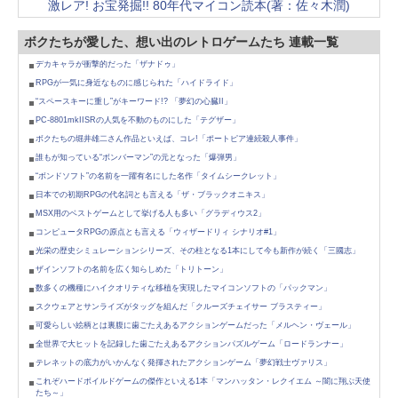
激レア! お宝発掘!! 80年代マイコン読本(著：佐々木潤)
ボクたちが愛した、想い出のレトロゲームたち 連載一覧
デカキャラが衝撃的だった「ザナドゥ」
RPGが一気に身近なものに感じられた「ハイドライド」
“スペースキーに重し”がキーワード!? 「夢幻の心臓II」
PC-8801mkIISRの人気を不動のものにした「テグザー」
ボクたちの堀井雄二さん作品といえば、コレ!「ポートピア連続殺人事件」
誰もが知っている“ボンバーマン”の元となった「爆弾男」
“ボンドソフト”の名前を一躍有名にした名作「タイムシークレット」
日本での初期RPGの代名詞とも言える「ザ・ブラックオニキス」
MSX用のベストゲームとして挙げる人も多い「グラディウス2」
コンピュータRPGの原点とも言える「ウィザードリィ シナリオ#1」
光栄の歴史シミュレーションシリーズ、その柱となる1本にして今も新作が続く「三國志」
ザインソフトの名前を広く知らしめた「トリトーン」
数多くの機種にハイクオリティな移植を実現したマイコンソフトの「パックマン」
スクウェアとサンライズがタッグを組んだ「クルーズチェイサー ブラスティー」
可愛らしい絵柄とは裏腹に歯ごたえあるアクションゲームだった「メルヘン・ヴェール」
全世界で大ヒットを記録した歯ごたえあるアクションパズルゲーム「ロードランナー」
テレネットの底力がいかんなく発揮されたアクションゲーム「夢幻戦士ヴァリス」
これぞハードボイルドゲームの傑作といえる1本「マンハッタン・レクイエム ～闇に翔ぶ天使
たち～」