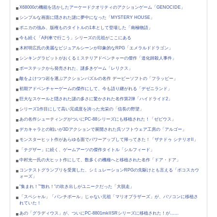
X68000の機能を活かしたアーケードクオリティのアクションゲーム「GENOCIDE」
シンプルな画面に隠された謎に夢中になった「MYSTERY HOUSE」
ポニカの強み、版権ものタイトルの1本として登場した「南極物語」
今も続く「A列車で行こう」シリーズの元祖がここにある
木村明広氏の美麗なビジュアルシーンが印象的なRPG「エメラルドドラゴン」
シンキングラビットがおくるミステリアドベンチャーの傑作「道化師殺人事件」
ボーステックから発売された、謎多きゲーム「レリクス」
敵をよけつつ岩を運ぶアクションパズルの名作 デービーソフトの「フラッピー」
初期アドベンチャーゲームの傑作にして、今も語り継がれる「デゼニランド」
巨大なスケールと隠された謎の多さに驚かされた名作第2弾「ハイドライド2」
シリーズ1作目にして高い完成度を誇った光栄の「信長の野望」
あの名作シューティングがついにPC-88シリーズにも移植された！「ゼビウス」
デカキャラとの戦いが3Dアクションで展開された呉ソフトウェア工房の「アルゴー」
モンスターヒット作があらゆる面でパワーアップして帰ってきた！「ザナドゥ シナリオII」
「テグザー」に続く、ゲームアーツの傑作タイトル「シルフィード」
中村光一氏の大ヒット作にして、数多くの機種へと移植された名作「ドア・ドア」
コンテストグランプリを受賞した、シミュレーションRPGの先駆けとも言える「ボコスカウ
ォーズ」
“集まれ！”“散れ！“の吹き出しがユニークだった「大脱走」
「スペシャル」「パンチボール」じゃない元祖「マリオブラザーズ」が、パソコンに移植さ
れていた！
あの「グラディウス」が、ついにPC-8801mkIISRシリーズに移植された！が……