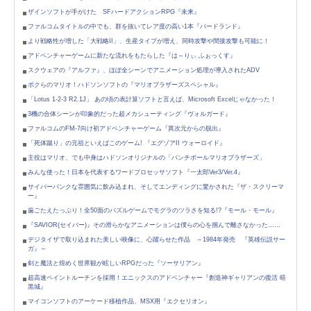
ザインソフトが手がけた SFハードアクションRPG『未来』
ファルコムタイトルの中でも、群を抜いてレア度の高い1本『バードランド』
より戦略性が増した「大戦略II」、生産タイプが増え、同時攻撃や間接攻撃も可能に！
アドベンチャーゲームに新たな流れをもたらした『は～りぃ ふぉっくす』
スクウェアの『アルファ』、ほぼ全シーンでアニメーション処理が導入されたADV
ボクらのマリオ！ハドソンソフトの『マリオブラザーズスペシャル』
「Lotus 1-2-3 R2.1J」 あの頃の表計算ソフトと言えば、Microsoft Excelじゃなかった！
3機の合体シーンが印象的だった超メカシューティング『ヴォルガード』
ファルコムのFM-7向け初アドベンチャーゲーム『異次元からの脱出』
「死体蹴り」の元祖といえばこのゲーム! 『エグゾアII ウォーロイド』
主役はマリオ、でも中身はハドソンオリジナルの「パンチボールマリオブラザーズ」
みんな使った！日本を代表するワードプロセッサソフト『一太郎Ver3/Ver.4』
サイバーパンクな雰囲気に飲み込まれ、そしてエンディングに驚かされた『ザ・スクリーマ
ー』
歯ごたえたっぷり！全50面のパズルゲームでモグラのツラさを知る!?『モール・モール』
『SAVIOR(セイバー)』その滑らかなアニメーションは僕らの心を掴んで離さなかった……
デジタイザで取り込まれた美しい映像に、心躍らせた作品 ～1984年発売 『英雄伝説サー
ガ』～
剣と魔法と煌めく世界観が眩しいRPGだった『ソーサリアン』
超高速ペイントルーチンを採用！エニックスのアドベンチャー『創造神ギャリアンの復活 暗
黒城』
マイコンソフトのアーケード移植作品、MSX用『エクセリオン』