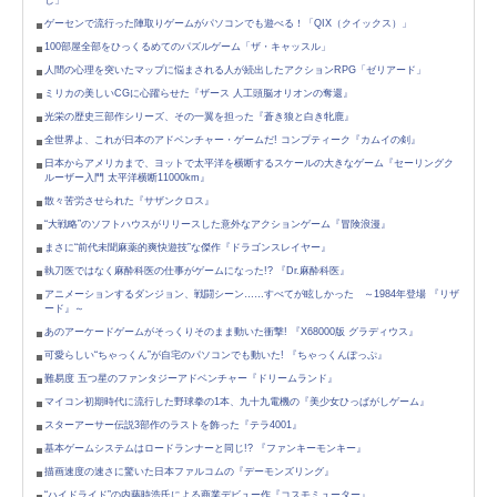
じ」
ゲーセンで流行った陣取りゲームがパソコンでも遊べる！「QIX（クイックス）」
100部屋全部をひっくるめてのパズルゲーム「ザ・キャッスル」
人間の心理を突いたマップに悩まされる人が続出したアクションRPG「ゼリアード」
ミリカの美しいCGに心躍らせた『ザース 人工頭脳オリオンの奪還』
光栄の歴史三部作シリーズ、その一翼を担った『蒼き狼と白き牝鹿』
全世界よ、これが日本のアドベンチャー・ゲームだ! コンプティーク『カムイの剣』
日本からアメリカまで、ヨットで太平洋を横断するスケールの大きなゲーム『セーリングク
ルーザー入門 太平洋横断11000km』
散々苦労させられた『サザンクロス』
“大戦略”のソフトハウスがリリースした意外なアクションゲーム『冒険浪漫』
まさに“前代未聞麻薬的爽快遊技”な傑作『ドラゴンスレイヤー』
執刀医ではなく麻酔科医の仕事がゲームになった!? 『Dr.麻酔科医』
アニメーションするダンジョン、戦闘シーン……すべてが眩しかった ～1984年登場 『リザ
ード』～
あのアーケードゲームがそっくりそのまま動いた衝撃! 『X68000版 グラディウス』
可愛らしい“ちゃっくん”が自宅のパソコンでも動いた! 『ちゃっくんぽっぷ』
難易度 五つ星のファンタジーアドベンチャー『ドリームランド』
マイコン初期時代に流行した野球拳の1本、九十九電機の『美少女ひっぱがしゲーム』
スターアーサー伝説3部作のラストを飾った『テラ4001』
基本ゲームシステムはロードランナーと同じ!? 『ファンキーモンキー』
描画速度の速さに驚いた日本ファルコムの『デーモンズリング』
“ハイドライド”の内藤時浩氏による商業デビュー作『コスモミューター』