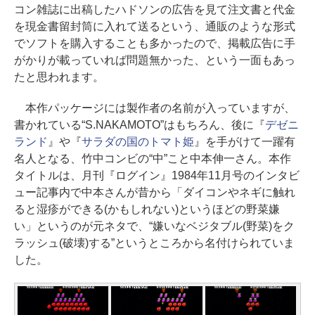
コン雑誌に出稿したハドソンの広告を見て注文書と代金
を現金書留封筒に入れて送るという、通販のような形式
でソフトを購入することも多かったので、掲載広告に手
がかりが載っていれば問題無かった、という一面もあっ
たと思われます。
本作パッケージには製作者の名前が入っていますが、
書かれている“S.NAKAMOTO”はもちろん、後に『
デゼニ
ランド
』や『
サラダの国のトマト姫
』を手がけて一躍有
名人となる、竹中コンビの“中”こと中本伸一さん。本作
タイトルは、月刊『ログイン』1984年11月号のインタビ
ュー記事内で中本さんが昔から「ダイコンやネギに触れ
ると湿疹ができる(かもしれない)というほどの野菜嫌
い」というのが元ネタで、“嫌いなベジタブル(野菜)をク
ラッシュ(破壊)する”というところから名付けられていま
した。