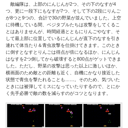
敵編隊は、上部のにんじんが2つ、その下のなすが4
つ、更に一段下にもなすが7つ、そして下の2段にりんご
が8つと9つの、合計で30の野菜が並んでいました。上空
に待機している間、ベジタブルたちは攻撃をしてくるこ
とはありませんが、時間経過とともにりんごやなす、そ
して最上部に位置しているにんじんが直下のなすを引き
連れて体当たり＆青虫攻撃を仕掛けてきます。このとき
に倒すとなすとりんごは得点が倍になるほか、にんじん
はなすを2つ倒してから破壊すると800点がゲットできま
した。ただし、野菜の攻撃は思った以上に激しいほか、
横画面のため敵との距離も近く、自機にかなり接近した
状態で青虫を撃たれることも……。そのため、気づいた
ときには被弾してミスになっていたりするので、とにか
く先手必勝で敵の数を減らすのがコツとなります。