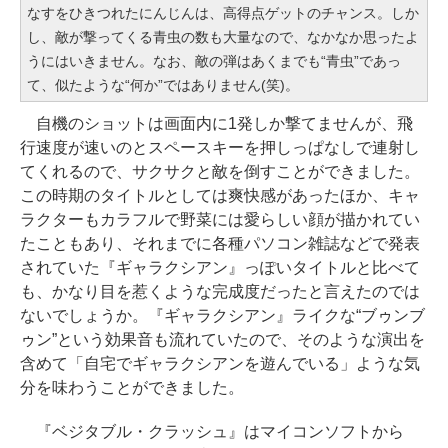
なすをひきつれたにんじんは、高得点ゲットのチャンス。しか
し、敵が撃ってくる青虫の数も大量なので、なかなか思ったよ
うにはいきません。なお、敵の弾はあくまでも“青虫”であっ
て、似たような“何か”ではありません(笑)。
自機のショットは画面内に1発しか撃てませんが、飛
行速度が速いのとスペースキーを押しっぱなしで連射し
てくれるので、サクサクと敵を倒すことができました。
この時期のタイトルとしては爽快感があったほか、キャ
ラクターもカラフルで野菜には愛らしい顔が描かれてい
たこともあり、それまでに各種パソコン雑誌などで発表
されていた『ギャラクシアン』っぽいタイトルと比べて
も、かなり目を惹くような完成度だったと言えたのでは
ないでしょうか。『ギャラクシアン』ライクな“ブゥンブ
ゥン”という効果音も流れていたので、そのような演出を
含めて「自宅でギャラクシアンを遊んでいる」ような気
分を味わうことができました。
『ベジタブル・クラッシュ』はマイコンソフトから