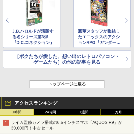
J.B.ハロルドが活躍す
豪華スタッフが集結し
る名シリーズ第3弾
たエニックスのアクシ
『D.C.コネクション』
ョンRPG『ガンダーラ
仏陀の聖戦』
［ボクたちが愛した、想い出のレトロパソコン・
ゲームたち］の他の記事を見る
トップページに戻る
アクセスランキング
1時間
24時間
1週間
1カ月
ライカ監修カメラ搭載の6.5インチスマホ「AQUOS R9」が
39,000円！中古セール