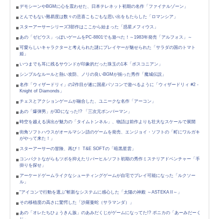
デモシーンやBGMに心を震わせた、日本テレネット初期の名作「ファイナルゾーン」
とんでもない難易度は数々の悲喜こもごもな思い出をもたらした「ロマンシア」
スターアーサーシリーズ3部作はここから始まった「惑星メフィウス」
あの「ゼビウス」っぽいゲームをPC-8801でも遊べた！～1983年発売「アルフォス」～
可愛らしいキャラクターと考えられた謎にプレイヤーが魅せられた「サラダの国のトマト
姫」
いつまでも耳に残るサウンドが印象的だった珠玉の1本「ボスコニアン」
シンプルなルールと熱い攻防、ノリの良いBGMが揃った秀作「魔城伝説」
名作「ウィザードリィ」の2作目が遂に国産パソコンで遊べるように「ウィザードリィ #2 -
Knight of Diamonds」
チェスとアクションゲームが融合した、ユニークな名作「アーコン」
あの「爆弾男」が3Dになった!? 「三次元ボンバーマン」
時空を越える演出が魅力の「タイムトンネル」、物語は前作よりも壮大なスケールで展開
街角ソフトハウスがオールマシン語のゲームを発売、エンジョイ・ソフトの「町にワルガキ
がやって来た！」
スターアーサーの冒険、再び！ T&E SOFTの「暗黒星雲」
コンパクトながらもツボを抑えたリバーヒルソフト初期の秀作ミステリアドベンチャー「手
掛りを探せ」
アーケードゲームライクなシューティングゲームが自宅でプレイ可能になった「ルクソー
ル」
“アイコンで行動を選ぶ”斬新なシステムに感心した「太陽の神殿 ～ASTEKA II～」
その移植度の高さに驚愕した「沙羅曼蛇（サラマンダ）」
あの「オレたちひょうきん族」のあみだくじがゲームになってた!? ポニカの「あーみだーく