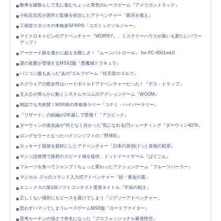
敵車を蹴散らして先に進むちょっと異色のレースゲーム『アメリカントラック』
小松左京氏が原作と監修を担当したアドベンチャー『銀河を救え』
工画堂スタジオの本格派SFRPG『コズミックソルジャー』
マイクロキャビンのアドベンチャー『WORRY』、ミステリーハウスが装いも新たにパワー
アップ！
アーケード版を遙かに超える難しさ！『ムーンパトロール』 for PC-8001mkII
謎の老婆が登場するMSX2版『悪魔城ドラキュラ』
パソコン版もあった“あの”ゴルフゲーム『任天堂のゴルフ』
スクウェアの処女作はハードボイルドアドベンチャーだった！『デス・トラップ』
主人公が滑らかに動くシステムサコムのアクションゲーム『WOOM』
雑誌でも大絶賛！MSX初の本格派ラリー『コナミ・ハイパーラリー』
『リザード』の続編が2年越しで登場！『アスピック』
ダーウィンの進化論が“何となく分かった”気になれる(?)シューティング『ダーウィン4078』
ロングセラーとなったハドソンソフトの『野球狂』
ロッキード疑獄を題材にしたアドベンチャー『日本の首領(ドン) 首相の犯罪』
マシン語使用で抜群のスピード感を提供、ドットイートゲーム『ばぐごん』
フルーツを食べてジャンプ！ちょっと変わったアクションゲーム『フルーツパーラー』
マジカル ズゥのコマンド入力式アドベンチャー『続・黄金の墓』
エニックスの第1回ソフトコンテスト受賞タイトル『宇宙の戦士』
正しくない場所にもピースを置けてしまう『ジグソーアドベンチャー』
思わずハマってしまうレースゲームMSX版『ロードファイター』
思考ルーチンの強さで有名になった『プロフェッショナル麻雀悟空』