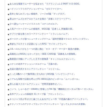
あらゆる場面でユーザーを悩ませた『ラグランジュL-2 PART II D-SIDE』
ハドソンソフトのアクションゲーム『ゼロファイター』
意外と知られていない移植作、ソードm5版『ディグダグ』
君はホームズかポアロか？ルナ企画の『京都ミステリーツアー』
少々謎なパッケージイラストの『コナミのゴルフ』
人気アーケードゲームの移植作、MSX2版『忍者くん 阿修羅の章』
サブリナ姫を救うホラーアドベンチャー『トランシルバニア』
ボーステックが放つシューティングゲーム『超時空要塞マクロス カウントダウン』
奇妙なプロテクトが話題になったRPG『サイキックウォー』
J.B.ハロルドがもう一つの謎に挑む「キス・オブ・マーダー 殺意の接吻」
高橋名人がMSXにもやってきた！BEE CARD版『高橋名人の冒険島』
難易度が大幅にアップした王子の冒険譚『キャッスルエクセレント』
コナミの名作アクションパズルゲーム『王家の谷』
光栄の選択式テキストアドベンチャー『コリドール』
たった1機のヘリで敵帝国に立ち向かうMSX版『バンゲリングベイ』
リアルな挙動で話題を呼んだPC-9801伝説のピンボール『ムーンボール』
滑らか縦スクロールアクション『空間浮遊都市ゼノン』
こいつ、しゃべるぞ！1984年に登場したFM-7版『機動戦士ガンダム2 翔べ！ガンダム』
名作アクションの移植作 X1 テープ版「フロントライン」
ネコジャラ氏が手がけた歯ごたえあるデビュー作『不思議の森のアドベンチャー』
テクノソフトのアクティブカンフーアドベンチャー『ばってんタヌキの大冒険』