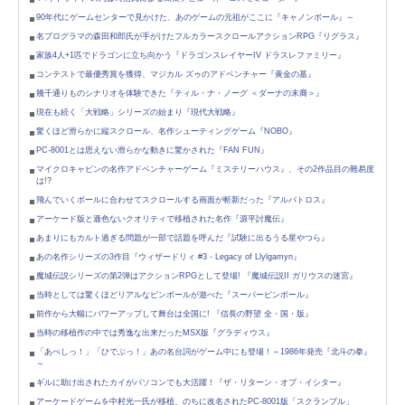
90年代にゲームセンターで見かけた、あのゲームの元祖がここに『キャノンボール』～
名プログラマの森田和郎氏が手がけたフルカラースクロールアクションRPG『リグラス』
家族4人+1匹でドラゴンに立ち向かう『ドラゴンスレイヤーIV ドラスレファミリー』
コンテストで最優秀賞を獲得、マジカル ズゥのアドベンチャー『黄金の墓』
幾千通りものシナリオを体験できた『ティル・ナ・ノーグ ＜ダーナの末裔＞』
現在も続く「大戦略」シリーズの始まり『現代大戦略』
驚くほど滑らかに縦スクロール、名作シューティングゲーム『NOBO』
PC-8001とは思えない滑らかな動きに驚かされた『FAN FUN』
マイクロキャビンの名作アドベンチャーゲーム『ミステリーハウス』、その2作品目の難易度
は!?
飛んでいくボールに合わせてスクロールする画面が斬新だった『アルバトロス』
アーケード版と遜色ないクオリティで移植された名作『源平討魔伝』
あまりにもカルト過ぎる問題が一部で話題を呼んだ『試験に出るうる星やつら』
あの名作シリーズの3作目『ウィザードリィ #3 - Legacy of Llylgamyn』
魔城伝説シリーズの第2弾はアクションRPGとして登場! 『魔城伝説II ガリウスの迷宮』
当時としては驚くほどリアルなピンボールが遊べた『スーパーピンボール』
前作から大幅にパワーアップして舞台は全国に! 『信長の野望 全・国・版』
当時の移植作の中では秀逸な出来だったMSX版『グラディウス』
「あべしっ！」「ひでぶっ！」あの名台詞がゲーム中にも登場！～1986年発売『北斗の拳』
～
ギルに助け出されたカイがパソコンでも大活躍！『ザ・リターン・オブ・イシター』
アーケードゲームを中村光一氏が移植、のちに改名されたPC-8001版「スクランブル」