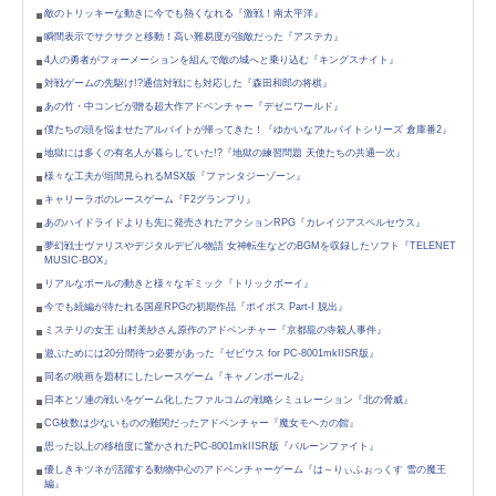
敵のトリッキーな動きに今でも熱くなれる『激戦！南太平洋』
瞬間表示でサクサクと移動！高い難易度が強敵だった『アステカ』
4人の勇者がフォーメーションを組んで敵の城へと乗り込む『キングスナイト』
対戦ゲームの先駆け!?通信対戦にも対応した『森田和郎の将棋』
あの竹・中コンビが贈る超大作アドベンチャー『デゼニワールド』
僕たちの頭を悩ませたアルバイトが帰ってきた！『ゆかいなアルバイトシリーズ 倉庫番2』
地獄には多くの有名人が暮らしていた!?『地獄の練習問題 天使たちの共通一次』
様々な工夫が垣間見られるMSX版『ファンタジーゾーン』
キャリーラボのレースゲーム『F2グランプリ』
あのハイドライドよりも先に発売されたアクションRPG『カレイジアスペルセウス』
夢幻戦士ヴァリスやデジタルデビル物語 女神転生などのBGMを収録したソフト『TELENET
MUSIC-BOX』
リアルなボールの動きと様々なギミック『トリックボーイ』
今でも続編が待たれる国産RPGの初期作品『ポイボス Part-I 脱出』
ミステリの女王 山村美紗さん原作のアドベンチャー『京都龍の寺殺人事件』
遊ぶためには20分間待つ必要があった『ゼビウス for PC-8001mkIISR版』
同名の映画を題材にしたレースゲーム『キャノンボール2』
日本とソ連の戦いをゲーム化したファルコムの戦略シミュレーション『北の脅威』
CG枚数は少ないものの難関だったアドベンチャー『魔女モヘカの館』
思った以上の移植度に驚かされたPC-8001mkIISR版『バルーンファイト』
優しきキツネが活躍する動物中心のアドベンチャーゲーム『は～りぃふぉっくす 雪の魔王
編』