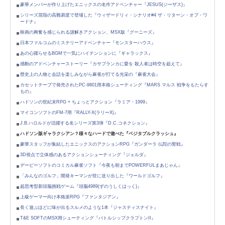
豪華メンバーが作り上げたエニックスの名作アドベンチャー『JESUS(ジーザス)』
シリーズ屈指の高難易度で登場した『ウィザードリィ・シナリオ#4 ザ・リターン・オブ・ワ
ードナ』
映画の興奮を感じられる謎解きアクション、MSX版『グーニーズ』
日本ファルコムのミステリーアドベンチャー『モンスターハウス』
あの心躍らせるBGMで一気にハイテンションに『ギャラックス』
感動のアドベンチャーストーリー『カサブランカに愛を 殺人者は時空を超えて』
歴史上の人物と会話を楽しみながら麻雀が打てる光栄の『麻雀大会』
カセットテープで発売されたPC-9801用本格シューティング『MARS マルス 戦争をもたらす
もの』
ハドソンの世紀末RPG + ちょっとアクション『ラミア・1999』
マイコンソフトのFM-7用『RALLY-X(ラリーX)』
J.B.ハロルドが活躍する名シリーズ第3弾『D.C.コネクション』
ハドソン版ギャラクシアン？様々なハードで遊べた『ベジタブルクラッシュ』
豪華スタッフが集結したエニックスのアクションRPG『ガンダーラ 仏陀の聖戦』
3D視点で立体感のあるアクションシューティング『ジェルダ』
デービーソフトのコミカル麻雀ソフト『今夜も朝までPOWERFULまあじゃん』
「みんなのゴルフ」開発キーマンが世に送り出した『ワールドゴルフ』
超思考型新頭脳挑戦ゲーム『頭脳4989(ずのうしくはっく)』
上級ゲーマー向け本格派RPG『ファンタジアン』
長く遊ぶほどに味が出るスルメのような1本『ジャスティスナイト』
T&E SOFTのMSX用シューティング『バトルシップクラプトンII』