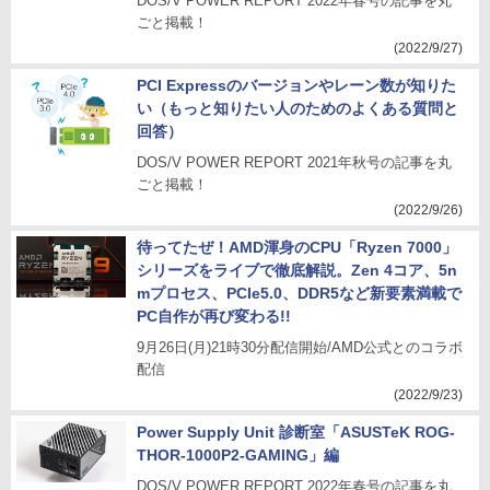
DOS/V POWER REPORT 2022年春号の記事を丸
ごと掲載！
(2022/9/27)
PCI Expressのバージョンやレーン数が知りた
い（もっと知りたい人のためのよくある質問と
回答）
DOS/V POWER REPORT 2021年秋号の記事を丸
ごと掲載！
(2022/9/26)
待ってたぜ！AMD渾身のCPU「Ryzen 7000」
シリーズをライブで徹底解説。Zen 4コア、5n
mプロセス、PCIe5.0、DDR5など新要素満載で
PC自作が再び変わる!!
9月26日(月)21時30分配信開始/AMD公式とのコラボ
配信
(2022/9/23)
Power Supply Unit 診断室「ASUSTeK ROG-
THOR-1000P2-GAMING」編
DOS/V POWER REPORT 2022年春号の記事を丸