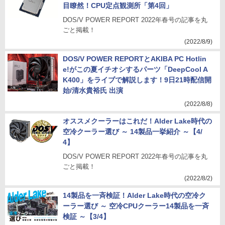
目瞭然！CPU定点観測所「第4回」
DOS/V POWER REPORT 2022年春号の記事を丸
ごと掲載！
(2022/8/9)
DOS/V POWER REPORTとAKIBA PC Hotlin
e!がこの夏イチオシするパーツ「DeepCool A
K400」をライブで解説します！9日21時配信開
始/清水貴裕氏 出演
(2022/8/8)
オススメクーラーはこれだ！Alder Lake時代の
空冷クーラー選び ～ 14製品一挙紹介 ～【4/
4】
DOS/V POWER REPORT 2022年春号の記事を丸
ごと掲載！
(2022/8/2)
14製品を一斉検証！Alder Lake時代の空冷ク
ーラー選び ～ 空冷CPUクーラー14製品を一斉
検証 ～【3/4】