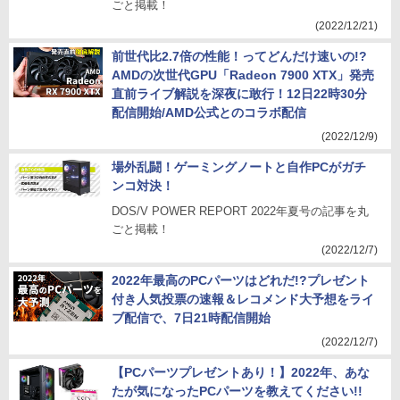
ごと掲載！
(2022/12/21)
前世代比2.7倍の性能！ってどんだけ速いの!?
AMDの次世代GPU「Radeon 7900 XTX」発売
直前ライブ解説を深夜に敢行！12日22時30分
配信開始/AMD公式とのコラボ配信
(2022/12/9)
場外乱闘！ゲーミングノートと自作PCがガチ
ンコ対決！
DOS/V POWER REPORT 2022年夏号の記事を丸
ごと掲載！
(2022/12/7)
2022年最高のPCパーツはどれだ!?プレゼント
付き人気投票の速報＆レコメンド大予想をライ
ブ配信で、7日21時配信開始
(2022/12/7)
【PCパーツプレゼントあり！】2022年、あな
たが気になったPCパーツを教えてください!!