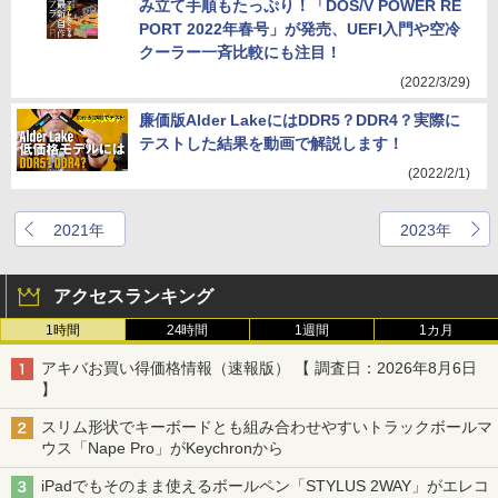
み立て手順もたっぷり！「DOS/V POWER RE
PORT 2022年春号」が発売、UEFI入門や空冷
クーラー一斉比較にも注目！
(2022/3/29)
廉価版Alder LakeにはDDR5？DDR4？実際に
テストした結果を動画で解説します！
(2022/2/1)
2021年
2023年
アクセスランキング
1時間
24時間
1週間
1カ月
アキバお買い得価格情報（速報版） 【 調査日：2026年8月6日
】
スリム形状でキーボードとも組み合わせやすいトラックボールマ
ウス「Nape Pro」がKeychronから
iPadでもそのまま使えるボールペン「STYLUS 2WAY」がエレコ