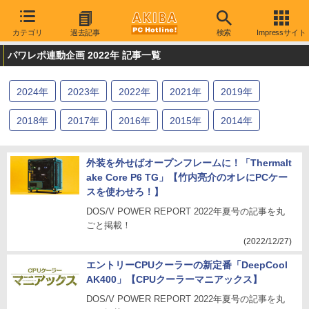
カテゴリ
過去記事
検索
Impressサイト
パワレポ連動企画 2022年 記事一覧
2024
年
2023
年
2022
年
2021
年
2019
年
2018
年
2017
年
2016
年
2015
年
2014
年
外装を外せばオープンフレームに！「Thermalt
ake Core P6 TG」【竹内亮介のオレにPCケー
スを使わせろ！】
DOS/V POWER REPORT 2022年夏号の記事を丸
ごと掲載！
(2022/12/27)
エントリーCPUクーラーの新定番「DeepCool
AK400」【CPUクーラーマニアックス】
DOS/V POWER REPORT 2022年夏号の記事を丸