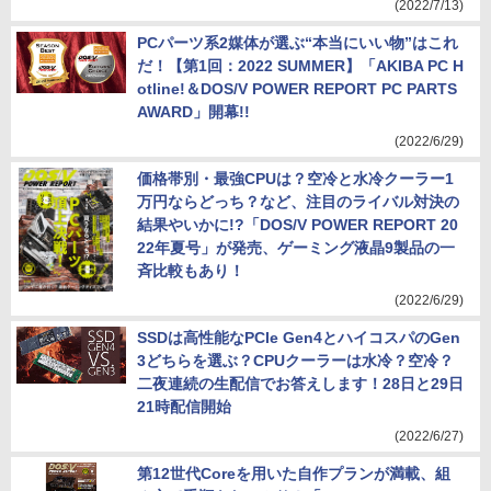
(2022/7/13)
PCパーツ系2媒体が選ぶ“本当にいい物”はこれ
だ！【第1回：2022 SUMMER】「AKIBA PC H
otline!＆DOS/V POWER REPORT PC PARTS
AWARD」開幕!!
(2022/6/29)
価格帯別・最強CPUは？空冷と水冷クーラー1
万円ならどっち？など、注目のライバル対決の
結果やいかに!?「DOS/V POWER REPORT 20
22年夏号」が発売、ゲーミング液晶9製品の一
斉比較もあり！
(2022/6/29)
SSDは高性能なPCIe Gen4とハイコスパのGen
3どちらを選ぶ？CPUクーラーは水冷？空冷？
二夜連続の生配信でお答えします！28日と29日
21時配信開始
(2022/6/27)
第12世代Coreを用いた自作プランが満載、組