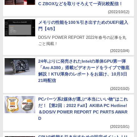
C ZBOXなどを取りそろえて一斉比較配信！
(2022/10/12)
メモリの性能を100％引き出すためのUEFI超入
門【4/5】
DOS/V POWER REPORT 2022年春号の記事を丸
ごと掲載！
(2022/10/4)
24年ぶりに発売されたIntelの単体GPU第一弾
「Arc A380」搭載ビデオカードをライブで徹底
解説！KTU渾身のレポートをお届け、10月3日
21時配信
(2022/10/2)
PCパーツ系2媒体が選ぶ“本当にいい物”はこれ
だ！【第2回：2022 Fall】AKIBA PC Hotline!
＆DOS/V POWER REPORT PC PARTS AWAR
D
(2022/10/1)