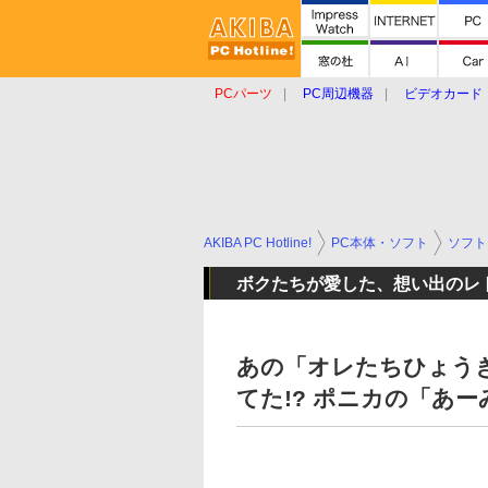
PCパーツ
PC周辺機器
ビデオカード
タブレット
おもしろグッズ
ショップ
AKIBA PC Hotline!
PC本体・ソフト
ソフト
ボクたちが愛した、想い出のレ
あの「オレたちひょう
てた!? ポニカの「あ