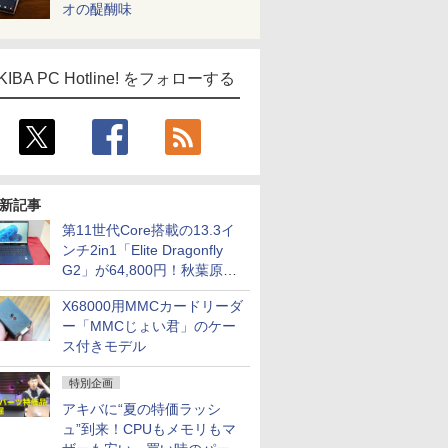
オの醍醐味
KIBA PC Hotline! をフォローする
新記事
第11世代Core搭載の13.3イ
ンチ2in1「Elite Dragonfly
G2」が64,800円！秋葉原で
中古PCセール
X68000用MMCカードリーダ
ー「MMCじょい君」のケー
ス付きモデル
特別企画
アキバに“夏の特価ラッシ
ュ”到来！CPUもメモリもマ