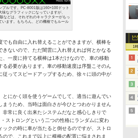
ルです。PC-8001版は160×100ドット
大味なグラフィックになっていますが、
やX1版などは、それぞれのキャラクターがもっ
ています。もちろん、どの機種でもルール
でも自由に入れ替えることができますが、横棒を
1
できないので、ただ闇雲に入れ替えれば何とかなる
た、一度に持てる横棒は1本だけなので、車の移動
する必要があります。車の移動速度は序盤こそのん
に従ってスピードアップするため、徐々に頭の中が
とにかく頭を使うゲームでして、適当に遊んでい
しまうため、当時は面白さが今ひとつわかりません
、非常に良く出来たシステムだなと感心しきりで
ク・ストロングという二つの性格にランダムに変わ
ィックの時に車が当たると倒せるのですが、ストロ
るので、これまで以上に横棒の配置に悩まされま