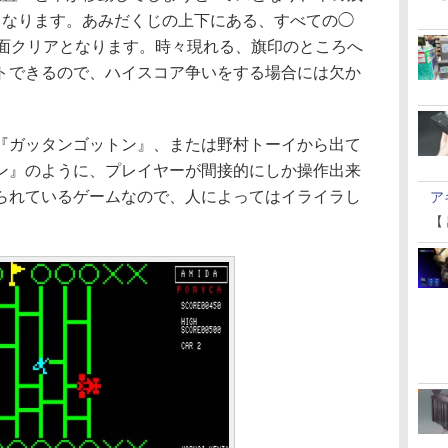
となります。あみだくじの上下にある、すべての◯
1面クリアとなります。時々現れる、旗印のところへ
トできるので、ハイスコア争いをする場合には欠か
ガッタンゴットン』、または野村トーイから出て
ン』のように、プレイヤーが間接的にしか操作出来
られているゲームなので、人によってはイライラし
ア
【