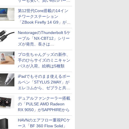
ザーも安い、買い時のパーツ
は？【8月7日(金)22時配信】
第12世代Core搭載の14イン
チワークステーション
「ZBook Firefly 14 G9」が
79,800円！秋葉原で中古PC
NextorageのThunderbolt 5ケ
セール
ーブル「NX-CBT12」シリー
ズが発売、長さは
30cm/50cm/1mの3種類
プロ生ちゃんグッズの新作、
手のひらサイズのミニキャン
バスが入荷。絵柄は5種類
iPadでもそのまま使えるボー
ルペン「STYLUS 2WAY」が
エレコムから、ゼブラと共同
開発
デュアルファンクーラー搭載
の「PULSE AMD Radeon
RX 9050」がSAPPHIREから
HAVNのエアフロー重視PCケ
ース「BF 360 Flow Solid」