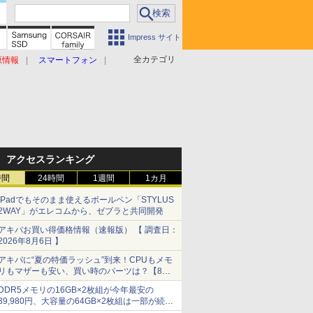
Impress サイト
全カテゴリ
原情報
スマートフォン
アクセスランキング
時間
24時間
1週間
1カ月
iPadでもそのまま使えるボールペン「STYLUS
2WAY」がエレコムから、ゼブラと共同開発
アキバお買い得価格情報（速報版） 【 調査日：
2026年8月6日 】
アキバに“夏の特価ラッシュ”到来！CPUもメモ
リもマザーも安い、買い時のパーツは？【8月7
日(金)22時配信】
DDR5メモリの16GB×2枚組が今年最安の
39,980円、大容量の64GB×2枚組は一部が続騰
[8月前半のメモリ価格]