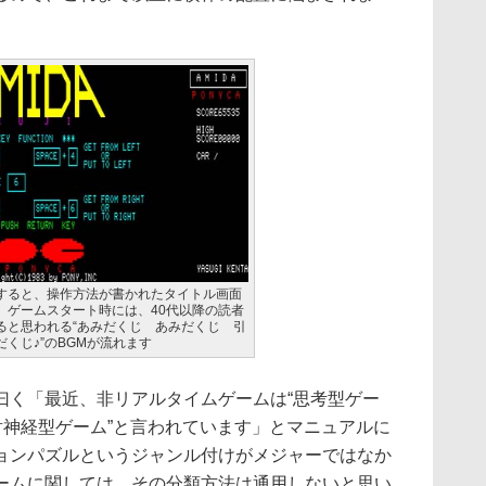
すると、操作方法が書かれたタイトル画面
。ゲームスタート時には、40代以降の読者
ると思われる“あみだくじ あみだくじ 引
くじ♪”のBGMが流れます
く「最近、非リアルタイムゲームは“思考型ゲー
射神経型ゲーム”と言われています」とマニュアルに
ョンパズルというジャンル付けがメジャーではなか
ームに関しては、その分類方法は通用しないと思い