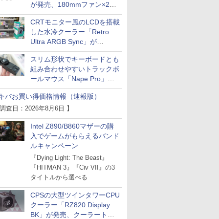
が発売、180mmファン×2搭
載
CRTモニター風のLCDを搭載
した水冷クーラー「Retro
Ultra ARGB Sync」が
Thermaltakeから
スリム形状でキーボードとも
組み合わせやすいトラックボ
ールマウス「Nape Pro」が
Keychronから
キバお買い得価格情報（速報版）
 調査日：2026年8月6日 】
Intel Z890/B860マザーの購
入でゲームがもらえるバンド
ルキャンペーン
『Dying Light: The Beast』
『HITMAN 3』『Civ VII』の3
タイトルから選べる
CPSの大型ツインタワーCPU
クーラー「RZ820 Display
BK」が発売、クーラートッ