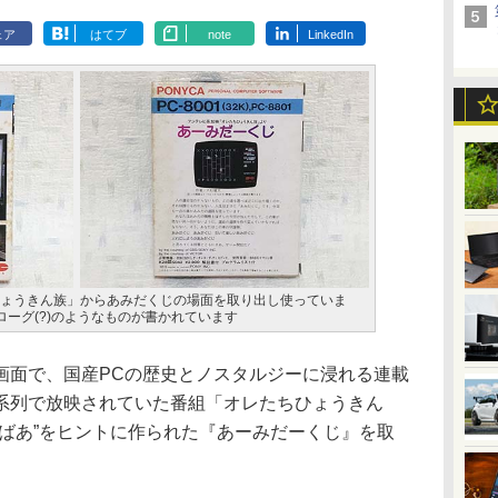
ェア
はてブ
note
LinkedIn
ょうきん族」からあみだくじの場面を取り出し使っていま
ーグ(?)のようなものが書かれています
面で、国産PCの歴史とノスタルジーに浸れる連載
系列で放映されていた番組「オレたちひょうきん
ばばあ”をヒントに作られた『あーみだーくじ』を取