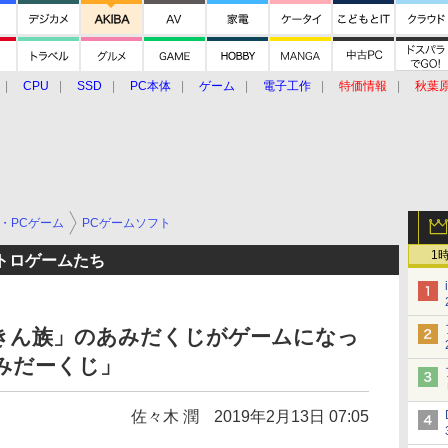
CPU
SSD
PC本体
ゲーム
電子工作
特価情報
秋葉
グルメ
イベント
価格動向
・PCゲーム
PCゲームソフト
1
トロゲームたち
きん族」のあみだくじがゲームになっ
ーみだーくじ」
佐々木 潤
2019年2月13日 07:05