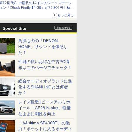
第12世代Core搭載の14インチワークステーシ
ョン「ZBook Firefly 14 G9」が79,800円！秋葉
原で中古PCセール
もっと見る
Special Site
鳥肌ものの「DENON
HOME」サウンドを体感し
た！
性能の良いお得な中古PC情
報はこのページでチェック！
総合オーディオブランドに進
化するSHANLINGとは何者
か？
レイズ鍛造1ピースアルミホ
イール「CE28 N-plus」軽量
なままに剛性を向上
「A&ultima SP4000T」の魅
力！ポケットに入るオーディ