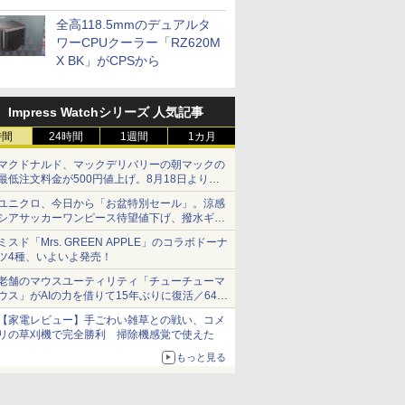
プに5インチ液晶搭載
全高118.5mmのデュアルタ
ワーCPUクーラー「RZ620M
X BK」がCPSから
Impress Watchシリーズ 人気記事
時間
24時間
1週間
1カ月
マクドナルド、マックデリバリーの朝マックの
最低注文料金が500円値上げ。8月18日より
1,500円から受付
ユニクロ、今日から「お盆特別セール」。涼感
シアサッカーワンピース待望値下げ、撥水ギア
ショーツは1990円に
ミスド「Mrs. GREEN APPLE」のコラボドーナ
ツ4種、いよいよ発売！
老舗のマウスユーティリティ「チューチューマ
ウス」がAIの力を借りて15年ぶりに復活／64bit
化、Windows 10/11、「Chrome」も走り回
【家電レビュー】手ごわい雑草との戦い、コメ
る。復活記念で2026年末まで500円
リの草刈機で完全勝利 掃除機感覚で使えた
もっと見る