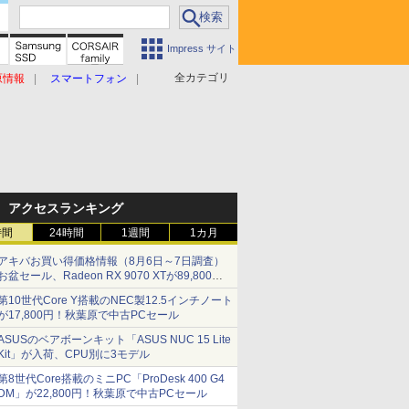
Impress サイト
全カテゴリ
原情報
スマートフォン
アクセスランキング
時間
24時間
1週間
1カ月
アキバお買い得価格情報（8月6日～7日調査）
お盆セール、Radeon RX 9070 XTが89,800
円、水平周波数24.8kHz対応の17型モニターが
第10世代Core Y搭載のNEC製12.5インチノート
9,801円、暑さ指数連動セール ほか
が17,800円！秋葉原で中古PCセール
ASUSのベアボーンキット「ASUS NUC 15 Lite
Kit」が入荷、CPU別に3モデル
第8世代Core搭載のミニPC「ProDesk 400 G4
DM」が22,800円！秋葉原で中古PCセール