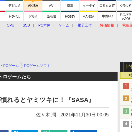
CPU
SSD
PC本体
ゲーム
電子工作
特価情報
秋葉
グルメ
イベント
価格動向
・PCゲーム
PCゲームソフト
1
トロゲームたち
慣れるとヤミツキに！『SASA』
佐々木 潤
2021年11月30日 00:05