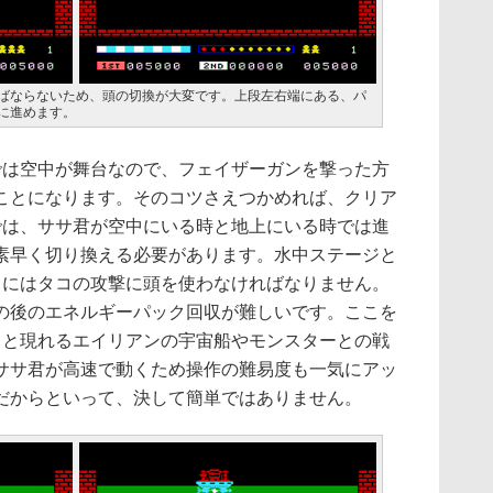
ればならないため、頭の切換が大変です。上段左右端にある、パ
に進めます。
は空中が舞台なので、フェイザーガンを撃った方
ことになります。そのコツさえつかめれば、クリア
では、ササ君が空中にいる時と地上にいる時では進
素早く切り換える必要があります。水中ステージと
らにはタコの攻撃に頭を使わなければなりません。
の後のエネルギーパック回収が難しいです。ここを
々と現れるエイリアンの宇宙船やモンスターとの戦
ササ君が高速で動くため操作の難易度も一気にアッ
だからといって、決して簡単ではありません。