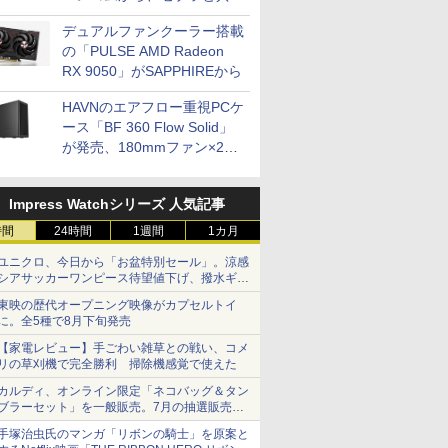
開発
デュアルファンクーラー搭載
の「PULSE AMD Radeon
RX 9050」がSAPPHIREから
HAVNのエアフロー重視PCケ
ース「BF 360 Flow Solid」
が発売、180mmファン×2搭
載
Impress Watchシリーズ 人気記事
時間
24時間
1週間
1カ月
ユニクロ、今日から「お盆特別セール」。涼感
シアサッカーワンピース待望値下げ、撥水ギア
ショーツは1990円に
東映の歴代オープニング映像がカプセルトイ
に。全5種で8月下旬発売
【家電レビュー】手ごわい雑草との戦い、コメ
リの草刈機で完全勝利 掃除機感覚で使えた
カルディ、オンライン限定「ネコバッグ＆タン
ブラーセット」を一般販売。7月の抽選販売の
当選無効分
手塚治虫氏のマンガ「リボンの騎士」を原案と