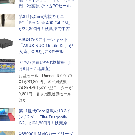
円！秋葉原で中古PCセール
第8世代Core搭載のミニ
PC「ProDesk 400 G4 DM」
が22,800円！秋葉原で中古
PCセール
ASUSのベアボーンキット
「ASUS NUC 15 Lite Kit」が
入荷、CPU別に3モデル
アキバお買い得価格情報（8
月6日～7日調査）
お盆セール、Radeon RX 9070
XTが89,800円、水平周波数
24.8kHz対応の17型モニターが
9,801円、暑さ指数連動セール
ほか
第11世代Core搭載の13.3イ
ンチ2in1「Elite Dragonfly
G2」が64,800円！秋葉原で
中古PCセール
X68000用MMCカードリーダ