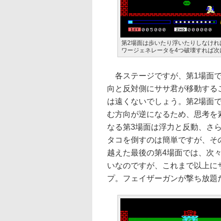
第2場面は歩いたり浮いたりしなけ
ワージェネレータを4つ破壊すれば次
各ステージですが、第1場面で
向と反対側にササ君が移動する
は遠くないでしょう。第2場面
む方向が逆になるため、思考を
なる第3場面は浮力と反動、さ
タコを倒すのは簡単ですが、そ
越えた最後の第4場面では、次
いなのですが、これまで以上に
プ。フェイザーガンが撃ち放題