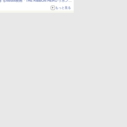
するNetflix映画「THE RIBBON HERO リボンヒ
ーロー」本日配信開始
もっと見る