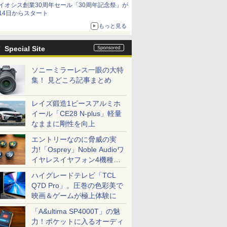
イオシス創業30周年セール「30周年記念祭」が
14日からスタート
もっと見る
Special Site
ソニーミラーレス一眼の大特
集！ 見どころ記事まとめ
レイズ鍛造1ピースアルミホ
イール「CE28 N-plus」軽量
なままに剛性を向上
エントリーなのに脅威の実
力!「Osprey」Noble Audioワ
イヤレスイヤフォン4機種を
一気に聴く
ハイグレードテレビ「TCL
Q7D Pro」。圧巻の色彩美で
映画＆ゲームが極上体験に
「A&ultima SP4000T」の魅
力！ポケットに入るオーディ