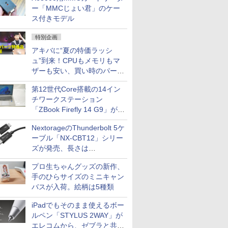
ー「MMCじょい君」のケー
ス付きモデル
特別企画
アキバに“夏の特価ラッシ
ュ”到来！CPUもメモリもマ
ザーも安い、買い時のパーツ
は？【8月7日(金)22時配信】
第12世代Core搭載の14イン
チワークステーション
「ZBook Firefly 14 G9」が
79,800円！秋葉原で中古PC
NextorageのThunderbolt 5ケ
セール
ーブル「NX-CBT12」シリー
ズが発売、長さは
30cm/50cm/1mの3種類
プロ生ちゃんグッズの新作、
手のひらサイズのミニキャン
バスが入荷。絵柄は5種類
iPadでもそのまま使えるボー
ルペン「STYLUS 2WAY」が
エレコムから、ゼブラと共同