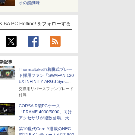
オの醍醐味
KIBA PC Hotline! をフォローする
新記事
Thermaltakeの着脱式ブレー
ド採用ファン「SWAFAN 120
EX INFINITY ARGB Sync」
に単品パッケージ
交換用リバースファンブレード
付属
CORSAIR製PCケース
「FRAME 4000/5000」向け
アクセサリが複数登場、天然
木製パネルや背面コネクタ対
第10世代Core Y搭載のNEC
応トレイなど
製12.5インチノートが17,800