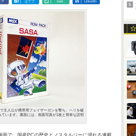
ェア
はてブ
note
LinkedIn
面で主人公が携帯用フェイザーガンを撃ち、ヘリを破
れています。裏面には、画面写真が1枚と簡単な説明
面で、国産PCの歴史とノスタルジーに浸れる連載