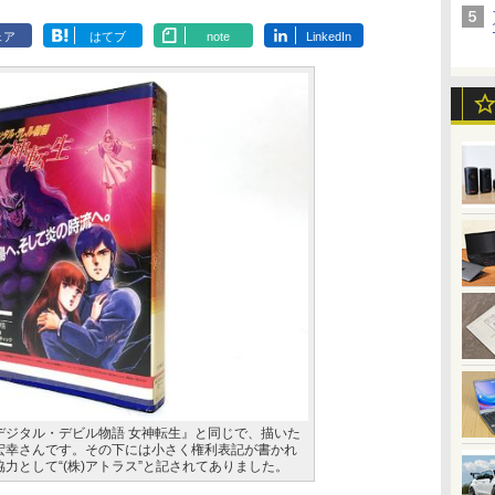
ェア
はてブ
note
LinkedIn
デジタル・デビル物語 女神転生』と同じで、描いた
宏幸さんです。その下には小さく権利表記が書かれ
力として“(株)アトラス”と記されてありました。