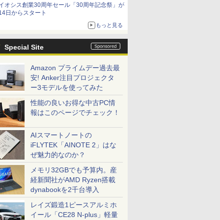
イオシス創業30周年セール「30周年記念祭」が
14日からスタート
もっと見る
Special Site
Amazon プライムデー過去最
安! Anker注目プロジェクタ
ー3モデルを使ってみた
性能の良いお得な中古PC情
報はこのページでチェック！
AIスマートノートの
iFLYTEK「AINOTE 2」はな
ぜ魅力的なのか？
メモリ32GBでも予算内。産
経新聞社がAMD Ryzen搭載
dynabookを2千台導入
レイズ鍛造1ピースアルミホ
イール「CE28 N-plus」軽量