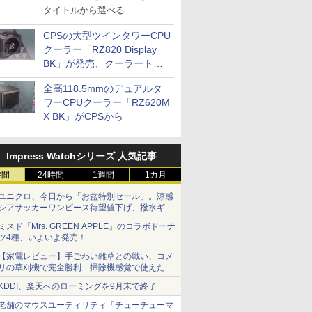
タイトルから選べる
CPSの大型ツインタワーCPU
クーラー「RZ820 Display
BK」が発売、クーラートッ
プに5インチ液晶搭載
全高118.5mmのデュアルタ
ワーCPUクーラー「RZ620M
X BK」がCPSから
Impress Watchシリーズ 人気記事
時間
24時間
1週間
1カ月
ユニクロ、今日から「お盆特別セール」。涼感
シアサッカーワンピース待望値下げ、撥水ギア
ショーツは1990円に
ミスド「Mrs. GREEN APPLE」のコラボドーナ
ツ4種、いよいよ発売！
【家電レビュー】手ごわい雑草との戦い、コメ
リの草刈機で完全勝利 掃除機感覚で使えた
KDDI、楽天へのローミングを9月末で終了
老舗のマウスユーティリティ「チューチューマ