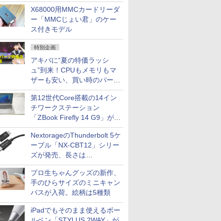
中古PCセール
X68000用MMCカードリーダ
ー「MMCじょい君」のケー
ス付きモデル
特別企画
アキバに“夏の特価ラッシ
ュ”到来！CPUもメモリもマ
ザーも安い、買い時のパーツ
は？【8月7日(金)22時配信】
第12世代Core搭載の14イン
チワークステーション
「ZBook Firefly 14 G9」が
79,800円！秋葉原で中古PC
NextorageのThunderbolt 5ケ
セール
ーブル「NX-CBT12」シリー
ズが発売、長さは
30cm/50cm/1mの3種類
プロ生ちゃんグッズの新作、
手のひらサイズのミニキャン
バスが入荷。絵柄は5種類
iPadでもそのまま使えるボー
ルペン「STYLUS 2WAY」が