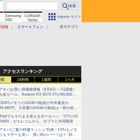
Impress サイト
全カテゴリ
原情報
スマートフォン
アクセスランキング
時間
24時間
1週間
1カ月
アキバお買い得価格情報（8月6日～7日調査）
お盆セール、Radeon RX 9070 XTが89,800
円、水平周波数24.8kHz対応の17型モニターが
DDR5メモリの16GB×2枚組が今年最安の
9,801円、暑さ指数連動セール ほか
39,980円、大容量の64GB×2枚組は一部が続騰
[8月前半のメモリ価格]
iPadでもそのまま使えるボールペン「STYLUS
2WAY」がエレコムから、ゼブラと共同開発
アキバに“夏の特価ラッシュ”到来！CPUもメモ
リもマザーも安い、買い時のパーツは？【8月7
日(金)22時配信】