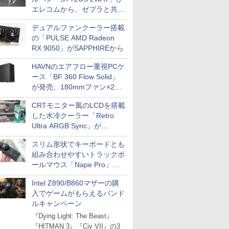
エレコムから、ゼブラと共同
開発
デュアルファンクーラー搭載
の「PULSE AMD Radeon
RX 9050」がSAPPHIREから
HAVNのエアフロー重視PCケ
ース「BF 360 Flow Solid」
が発売、180mmファン×2搭
載
CRTモニター風のLCDを搭載
した水冷クーラー「Retro
Ultra ARGB Sync」が
Thermaltakeから
スリム形状でキーボードとも
組み合わせやすいトラックボ
ールマウス「Nape Pro」が
Keychronから
Intel Z890/B860マザーの購
入でゲームがもらえるバンド
ルキャンペーン
『Dying Light: The Beast』
『HITMAN 3』『Civ VII』の3