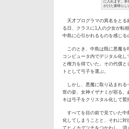
に入れます。本
がけた素晴らし
天才プログラマの異名をとる好
る日、クラスに1人の少女が転
中島に心引かれるものを感じる
このとき、中島は既に悪魔を呼
コンピュータ内でデジタル化し
と権力を得ていた。その代償と
トとして弓子を選ぶ。
しかし、悪魔に取り込まれる一
世の姿、女神イザナミが宿る。
キは弓子をクリスタル化して鷲
すべてを目の前で見ていた中島
化してしまうことと、それに対
てヒノカグツチをつかわし、消