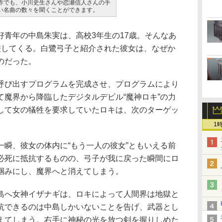
作でも、小川史生さんや恋瀬信人さんの手
い名曲の数々を聞くことができます。
青年の中島朱実は、高校3年生の17歳。そんなあ
校してくる。白鷺弓子と紹介された彼女は、なぜか
のだった。
び出すプログラムを完成させ、プログラムにより
て魔界から降臨したデジタルデビル“魔神ロキ”の力
して女の犠牲を要求していたロキは、次のターゲッ
1
瞬、彼女の体内に“もう一人の彼女”ともいえる前
必死に抵抗するものの、弓子が我に戻った瞬間にロ
掴みにし、魔界へと消えてしまう。
へ女神イザナギは、ロキによって人間界は地獄と
抗できるのは中島しかいないことを告げ、武器とし
えてしまう。右手に神秘の光を放つ剣を握りしめた