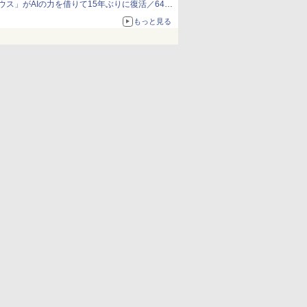
ウス」がAIの力を借りて15年ぶりに復活／64bit
化、Windows 10/11、「Chrome」も走り回
もっと見る
る。復活記念で2026年末まで500円